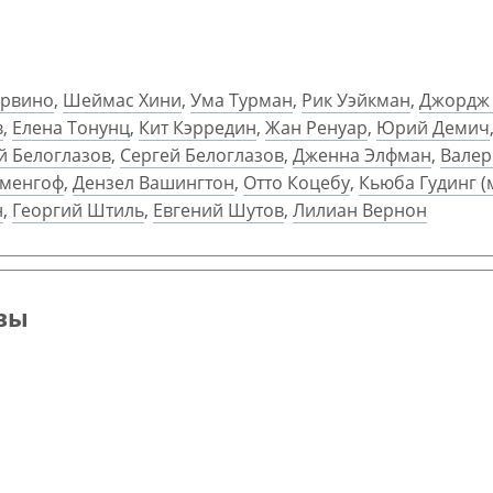
орвино
,
Шеймас Хини
,
Ума Турман
,
Рик Уэйкман
,
Джордж 
в
,
Елена Тонунц
,
Кит Кэрредин
,
Жан Ренуар
,
Юрий Демич
й Белоглазов
,
Сергей Белоглазов
,
Дженна Элфман
,
Валер
аменгоф
,
Дензел Вашингтон
,
Отто Коцебу
,
Кьюба Гудинг (м
н
,
Георгий Штиль
,
Евгений Шутов
,
Лилиан Вернон
евы