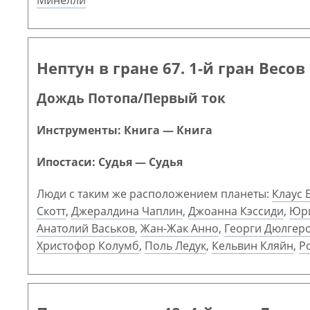
Минелли
Нептун в гране 67. 1-й гран Весов
Дождь Потопа/Первый ток
Инструменты: Книга — Книга
Ипостаси: Судья — Судья
Люди с таким же расположением планеты:
Клаус 
Скотт
,
Джералдина Чаплин
,
Джоанна Кэссиди
,
Юри
Анатолий Васьков
,
Жан-Жак Анно
,
Георги Дюлгер
Христофор Колумб
,
Поль Ледук
,
Кельвин Кляйн
,
Р