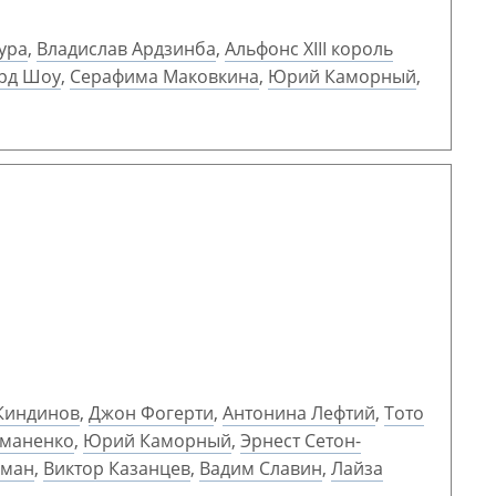
ура
,
Владислав Ардзинба
,
Альфонс XIII король
рд Шоу
,
Серафима Маковкина
,
Юрий Каморный
,
Киндинов
,
Джон Фогерти
,
Антонина Лефтий
,
Тото
маненко
,
Юрий Каморный
,
Эрнест Сетон-
кман
,
Виктор Казанцев
,
Вадим Славин
,
Лайза