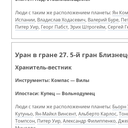
Люди с таким же расположением планеты:
Ян Ко
Испании
,
Владислав Ходасевич
,
Валерий Буре
,
Пе
Питер Уир
,
Георг Пабст
,
Эрих Штрогейм
,
Сергей 
Уран в гране 27. 5-й гран Близне
Хранитель-вестник
Инструменты: Компас — Вилы
Ипостаси: Купец — Вольнодумец
Люди с таким же расположением планеты:
Бьорн 
Кутуньо
,
Ян-Майкл Винсент
,
Альберто Карлос
,
Тон
Томпсон
,
Питер Уир
,
Александр Филиппенко
,
Дже