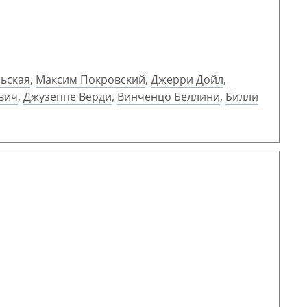
ьская
,
Максим Покровский
,
Джерри Дойл
,
вич
,
Джузеппе Верди
,
Винченцо Беллини
,
Билли