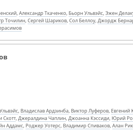
менский
,
Александр Ткаченко
,
Бьорн Ульвэйс
,
Эжен Делак
тр Точилин
,
Сергей Шариков
,
Сол Беллоу
,
Джордж Берна
Герасимов
цов
Ульвэйс
,
Владислав Ардзинба
,
Виктор Луферов
,
Евгений 
и Скотт
,
Джералдина Чаплин
,
Джоанна Кэссиди
,
Юрий Ро
йн Аддамс
,
Роджер Уотерс
,
Владимир Спиваков
,
Алан Ри