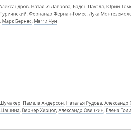
Александров
,
Наталья Лаврова
,
Баден Пауэлл
,
Юрий Том
Туриянский
,
Фернандо Фернан-Гомес
,
Лука Монтеземол
,
Марк Бернес
,
Мэгги Чун
 Шумахер
,
Памела Андерсон
,
Наталья Рудова
,
Александр 
 Шашина
,
Вернер Херцог
,
Александр Овечкин
,
Елена Год