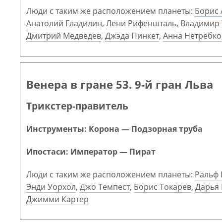
Люди с таким же расположением планеты:
Борис 
Анатолий Гладилин
,
Лени Рифеншталь
,
Владимир 
Дмитрий Медведев
,
Джэда Пинкет
,
Анна Нетребко
Венера в гране 53. 9-й гран Льва
Трикстер-правитель
Инструменты: Корона — Подзорная труба
Ипостаси: Император — Пират
Люди с таким же расположением планеты:
Ральф
Энди Уорхол
,
Джо Темпест
,
Борис Токарев
,
Дарья
Джимми Картер