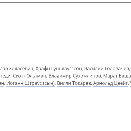
лав Ходасевич
,
Храфн Гуннлаугссон
,
Василий Головачев
неди
,
Скотт Ольтман
,
Владимир Сухомлинов
,
Марат Баш
ен
,
Иоганн Штраус (сын)
,
Вилли Токарев
,
Арнольд Цвейг
,