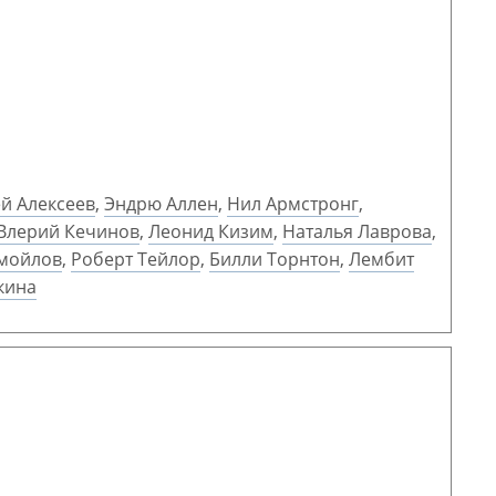
й Алексеев
,
Эндрю Аллен
,
Нил Армстронг
,
Влерий Кечинов
,
Леонид Кизим
,
Наталья Лаврова
,
амойлов
,
Роберт Тейлор
,
Билли Торнтон
,
Лембит
кина