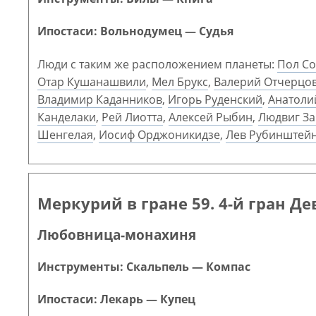
Ипостаси: Вольнодумец — Судья
Люди с таким же расположением планеты:
Пол С
Отар Кушанашвили
,
Мел Брукс
,
Валерий Отчерцо
Владимир Каданников
,
Игорь Руденский
,
Анатоли
Канделаки
,
Рей Лиотта
,
Алексей Рыбин
,
Людвиг З
Шенгелая
,
Иосиф Орджоникидзе
,
Лев Рубинштей
Меркурий в гране 59. 4-й гран Д
Любовница-монахиня
Инструменты: Скальпель — Компас
Ипостаси: Лекарь — Купец