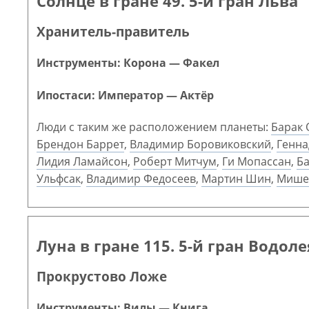
Солнце в гране 49. 5-й гран Льва
Хранитель-правитель
Инструменты: Корона — Факел
Ипостаси: Император — Актёр
Люди с таким же расположением планеты:
Барак
Брендон Баррет
,
Владимир Боровиковский
,
Генна
Лидия Ламайсон
,
Роберт Митчум
,
Ги Мопассан
,
Ба
Ульфсак
,
Владимир Федосеев
,
Мартин Шин
,
Мише
Луна в гране 115. 5-й гран Водоле
Прокрустово Ложе
Инструменты: Вилы — Книга