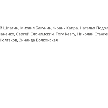
ий Шпагин
,
Михаил Бакунин
,
Франк Капра
,
Наталья Подол
аненко
,
Сергей Слонимский
,
Tory Keery
,
Николай Станке
 Колтаков
,
Зинаида Волконская