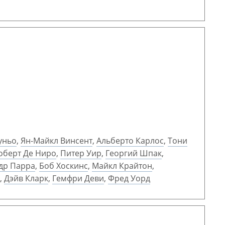
уньо
,
Ян-Майкл Винсент
,
Альберто Карлос
,
Тони
оберт Де Ниро
,
Питер Уир
,
Георгий Шпак
,
др Парра
,
Боб Хоскинс
,
Майкл Крайтон
,
,
Дэйв Кларк
,
Гемфри Деви
,
Фред Уорд