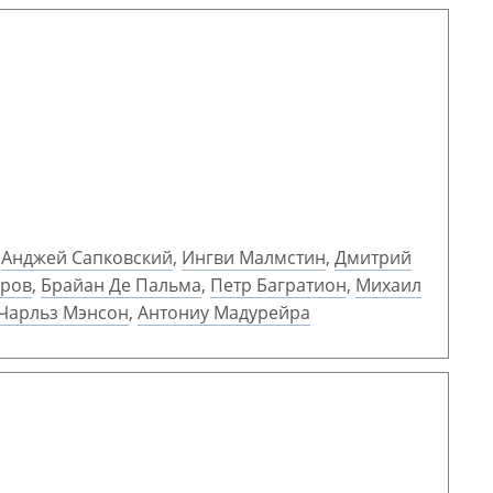
,
Анджей Сапковский
,
Ингви Малмстин
,
Дмитрий
аров
,
Брайан Де Пальма
,
Петр Багратион
,
Михаил
Чарльз Мэнсон
,
Антониу Мадурейра