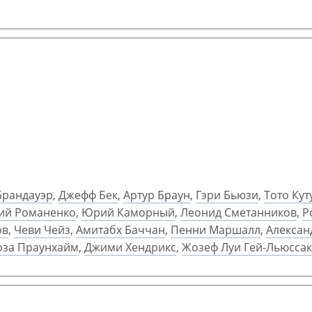
Брандауэр
,
Джефф Бек
,
Артур Браун
,
Гэри Бьюзи
,
Тото Кут
й Романенко
,
Юрий Каморный
,
Леонид Сметанников
,
Р
ов
,
Чеви Чейз
,
Амитабх Баччан
,
Пенни Маршалл
,
Алексан
оза Праунхайм
,
Джими Хендрикс
,
Жозеф Луи Гей-Льюссак