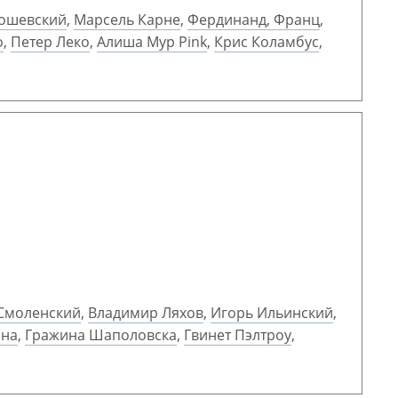
ошевский
,
Марсель Карне
,
Фердинанд, Франц
,
о
,
Петер Леко
,
Алиша Мур Pink
,
Крис Коламбус
,
Смоленский
,
Владимир Ляхов
,
Игорь Ильинский
,
ина
,
Гражина Шаполовска
,
Гвинет Пэлтроу
,