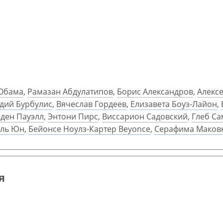
 Обама
,
Рамазан Абдулатипов
,
Борис Александров
,
Алексе
дий Бурбулис
,
Вячеслав Гордеев
,
Елизавета Боуз-Лайон
,
ден Пауэлл
,
Энтони Пирс
,
Виссарион Садовский
,
Глеб С
ль Юн
,
Бейонсе Ноулз-Картер Beyonce
,
Серафима Маков
я