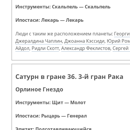
Инструменты: Скальпель — Скальпель
Ипостаси: Лекарь — Лекарь
Люди с таким же расположением планеты:
Георг
Джералдина Чаплин
,
Джоанна Кэссиди
,
Юрий Ром
Айдол
,
Ридли Скотт
,
Александр Феклистов
,
Сергей
Сатурн в гране 36. 3-й гран Рака
Орлиное Гнездо
Инструменты: Щит — Молот
Ипостаси: Рыцарь — Генерал
Эпитет: Подготавливающийся