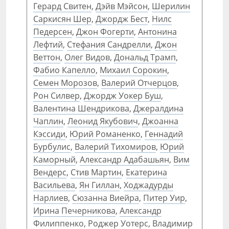
Герард Свитен
,
Дэйв Мэйсон
,
Шерилин
Саркисян Шер
,
Джордж Бест
,
Нилс
Педерсен
,
Джон Фогерти
,
Антонина
Лефтий
,
Стефания Сандрелли
,
Джон
Веттон
,
Олег Видов
,
Дональд Трамп
,
Фабио Капелло
,
Михаил Сорокин
,
Семен Морозов
,
Валерий Отчерцов
,
Рон Силвер
,
Джордж Уокер Буш
,
Валентина Шендрикова
,
Джералдина
Чаплин
,
Леонид Якубович
,
Джоанна
Кэссиди
,
Юрий Романенко
,
Геннадий
Бурбулис
,
Валерий Тихомиров
,
Юрий
Каморный
,
Александр Адабашьян
,
Вим
Вендерс
,
Стив Мартин
,
Екатерина
Васильева
,
Ян Гиллан
,
Ходжадурды
Нарлиев
,
Сюзанна Виейра
,
Питер Уир
,
Ирина Печерникова
,
Александр
Филиппенко
,
Роджер Уотерс
,
Владимир