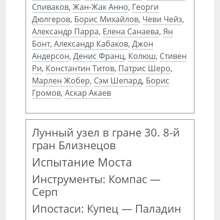
Спиваков
,
Жан-Жак Анно
,
Георги
Дюлгеров
,
Борис Михайлов
,
Чеви Чейз
,
Александр Парра
,
Елена Санаева
,
Ян
Бонт
,
Александр Кабаков
,
Джон
Андерсон
,
Денис Франц
,
Колюш
,
Стивен
Ри
,
Константин Титов
,
Патрис Шеро
,
Марлен Жобер
,
Сэм Шепард
,
Борис
Громов
,
Аскар Акаев
Лунный узел в гране 30. 8-й
гран Близнецов
Испытание Моста
Инструменты: Компас —
Серп
Ипостаси: Купец — Паладин