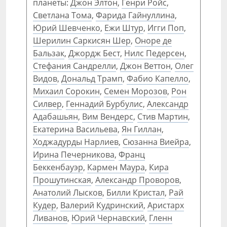
планеты:
Джон Элтон
,
Генри Ройс
,
Светлана Тома
,
Фарида Гайнуллина
,
Юрий Шевченко
,
Ежи Штур
,
Игги Поп
,
Шерилин Саркисян Шер
,
Оноре де
Бальзак
,
Джордж Бест
,
Нилс Педерсен
,
Стефания Сандрелли
,
Джон Веттон
,
Олег
Видов
,
Дональд Трамп
,
Фабио Капелло
,
Михаил Сорокин
,
Семен Морозов
,
Рон
Силвер
,
Геннадий Бурбулис
,
Александр
Адабашьян
,
Вим Вендерс
,
Стив Мартин
,
Екатерина Васильева
,
Ян Гиллан
,
Ходжадурды Нарлиев
,
Сюзанна Виейра
,
Ирина Печерникова
,
Франц
Беккенбауэр
,
Кармен Маура
,
Кира
Прошутинская
,
Александр Проворов
,
Анатолий Лысков
,
Билли Кристал
,
Рай
Кудер
,
Валерий Кудринский
,
Аристарх
Ливанов
,
Юрий Чернавский
,
Гленн