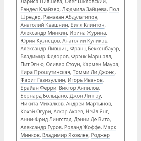
Лариса Пияшева
,
Олег Шкловский
,
Рэндел Клайзер
,
Людмила Зайцева
,
Пол
Шредер
,
Рамазан Абдулатипов
,
Анатолий Квашнин
,
Билл Клинтон
,
Александр Минкин
,
Ирина Журина
,
Юрий Кузнецов
,
Анатолий Куликов
,
Александр Лившиц
,
Франц Беккенбауэр
,
Владимир Федоров
,
Фрэнк Маршалл
,
Пит Эгню
,
Оливер Стоун
,
Кармен Маура
,
Кира Прошутинская
,
Томми Ли Джонс
,
Фарит Газизуллин
,
Игорь Иванов
,
Брайан Ферри
,
Виктор Анпилов
,
Бернард Больцано
,
Джон Литгоу
,
Никита Михалков
,
Андрей Мартынов
,
Кохэй Огури
,
Аскар Акаев
,
Нейл Янг
,
Анни-Фрид Лингстад
,
Дэнни Де Вито
,
Александр Гуров
,
Роланд Жоффе
,
Марк
Минков
,
Владимир Яковлев
,
Роджер