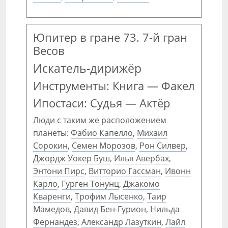
Юпитер в гране 73. 7-й гран
Весов
Искатель-дирижёр
Инструменты: Книга — Факел
Ипостаси: Судья — Актёр
Люди с таким же расположением
планеты:
Фабио Капелло
,
Михаил
Сорокин
,
Семен Морозов
,
Рон Силвер
,
Джордж Уокер Буш
,
Илья Авербах
,
Энтони Пирс
,
Витторио Гассман
,
Ивонн
Карло
,
Гурген Тонунц
,
Джакомо
Кваренги
,
Трофим Лысенко
,
Таир
Мамедов
,
Давид Бен-Гурион
,
Нильда
Фернандез
,
Александр Лазуткин
,
Лайл