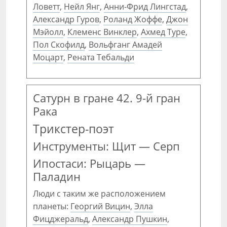
Ловетт
,
Нейл Янг
,
Анни-Фрид Лингстад
,
Александр Гуров
,
Роланд Жоффе
,
Джон
Мэйолл
,
Клеменс Винклер
,
Ахмед Туре
,
Пол Скофилд
,
Вольфганг Амадей
Моцарт
,
Рената Тебальди
Сатурн в гране 42. 9-й гран
Рака
Трикстер-поэт
Инструменты: Щит — Серп
Ипостаси: Рыцарь —
Паладин
Люди с таким же расположением
планеты:
Георгий Вицин
,
Элла
Фицджеральд
,
Александр Пушкин
,