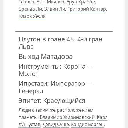
Гловер
,
Бэтт Мидлер
,
Ерун Краббе
,
Бренда Ли
,
Элвин Ли
,
Григорий Кантор
,
Кларк Уэсли
Плутон в гране 48. 4-й гран
Льва
Выход Матадора
Инструменты: Корона —
Молот
Ипостаси: Император —
Генерал
Эпитет: Красующийся
Люди с таким же расположением
планеты:
Владимир Жириновский
,
Карл
XVI Густав
,
Дэвид Суше
,
Кэндис Берген
,