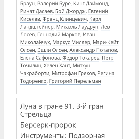
Браун
,
Валерий Буре
,
Кинг Даймонд
,
Ринат Дасаев
,
Бой Джордж
,
Евгений
Киселев
,
Франц Клинцевич
,
Карл
Ландштейнер
,
Микаэль Лаудруп
,
Лев
Лосев
,
Геннадий Марков
,
Иван
Миколайчук
,
Маркус Миллер
,
Мэри-Кейт
Олсен
,
Эшли Олсен
,
Александр Потапов
,
Елена Сафонова
,
Федор Токарев
,
Петр
Точилин
,
Хелен Хант
,
Митхун
Чакраборти
,
Митрофан Греков
,
Регина
Тодоренко
,
Григорий Перельман
Луна в гране 91. 3-й гран
Стрельца
Берсерк-пророк
Инструменты: Подзорная