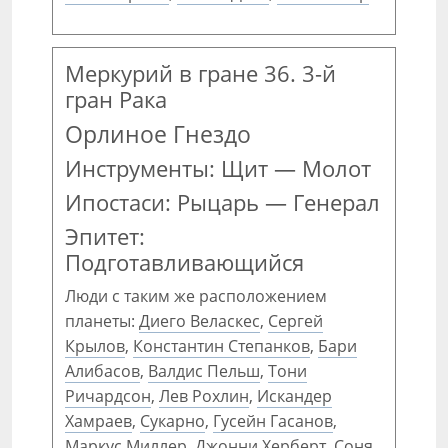
Меркурий в гране 36. 3-й
гран Рака
Орлиное Гнездо
Инструменты: Щит — Молот
Ипостаси: Рыцарь — Генерал
Эпитет:
Подготавливающийся
Люди с таким же расположением
планеты:
Диего Веласкес
,
Сергей
Крылов
,
Константин Степанков
,
Бари
Алибасов
,
Валдис Пельш
,
Тони
Ричардсон
,
Лев Рохлин
,
Искандер
Хамраев
,
Сукарно
,
Гусейн Гасанов
,
Маркус Миллер
,
Джонни Херберт
,
Соня