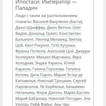
Ипостаси: Император —
Паладин
Люди с таким же расположением
планеты:
Василий Вакуленко (Баста)
,
Джон Шриффер
,
Джон Веттон
,
Олег
Видов
,
Дональд Трамп
,
Константин
Бальмонт
,
Леонид Меламед
,
Виктор
Цой
,
Кент Рокуэлл
,
Тото Кутуньо
,
Франка Потенте
,
Анатолий Цой
,
Джерри
Холлиуэлл
,
Михаил Марченко
,
Вера
Холодная
,
Энджи Хэрмон
,
Юлий
Карасик
,
Галина Горохова
,
Татьяна
Котова
,
Дита Парло
,
Мария Эстер де
Каповилья
,
Николай Трошкин
,
Сергей
Наровчатов
,
Ле Корбюзье
,
Беньямин
Нетаньяху
,
Жорж Дантон
,
Марко Бастен
,
Мария Бабанова
,
Николай Погодин
,
Эли
Уоллах
,
Рейф Файнс
,
Ань Чан