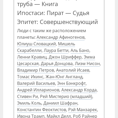
труба — Книга
Ипостаси: Пират — Судья
Эпитет: Совершенствующий
Люди с таким же расположением
планеты:
Александр Афиногенов
,
Юлиуш Словацкий
,
Мишель
Скарабелли
,
Лаура Бетти
,
Аль Бано
,
Ленни Кравиц
,
Джон Шриффер
,
Эмма
Цесарская
,
Дарья Донцова
,
Лиэм Нисон
,
Владимир Петров
,
Анатолий Исаев
,
Томас Икинс
,
Жан-Юнг Англанд
,
Валерий Васильев
,
Энн Бэнкрофт
,
Андрей Илларионов
,
Александр Корда
,
Стивен Ри
,
Рей Мистерио (младший)
,
Эмиль Коль
,
Даниил Шафран
,
Константин Феоктистов
,
Рэй Манзарек
,
Ивона Трамп
,
Майкл Делл
,
Роб Райнер