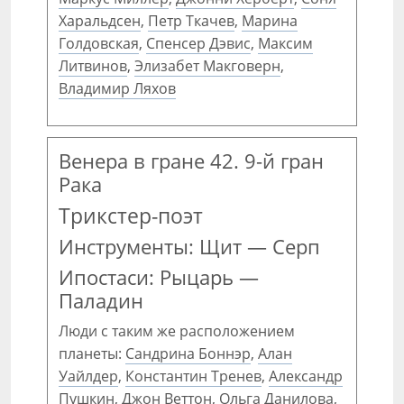
Харальдсен
,
Петр Ткачев
,
Марина
Голдовская
,
Спенсер Дэвис
,
Максим
Литвинов
,
Элизабет Макговерн
,
Владимир Ляхов
Венера в гране 42. 9-й гран
Рака
Трикстер-поэт
Инструменты: Щит — Серп
Ипостаси: Рыцарь —
Паладин
Люди с таким же расположением
планеты:
Сандрина Боннэр
,
Алан
Уайлдер
,
Константин Тренев
,
Александр
Пушкин
,
Джон Веттон
,
Ольга Данилова
,