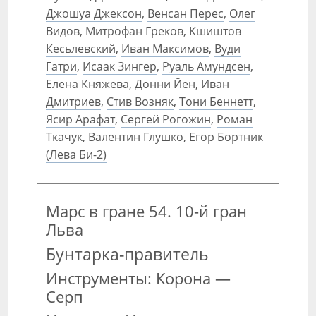
Джошуа Джексон
,
Венсан Перес
,
Олег
Видов
,
Митрофан Греков
,
Кшиштов
Кесьлевский
,
Иван Максимов
,
Вуди
Гатри
,
Исаак Зингер
,
Руаль Амундсен
,
Елена Княжева
,
Донни Йен
,
Иван
Дмитриев
,
Стив Возняк
,
Тони Беннетт
,
Ясир Арафат
,
Сергей Рогожин
,
Роман
Ткачук
,
Валентин Глушко
,
Егор Бортник
(Лева Би-2)
Марс в гране 54. 10-й гран
Льва
Бунтарка-правитель
Инструменты: Корона —
Серп