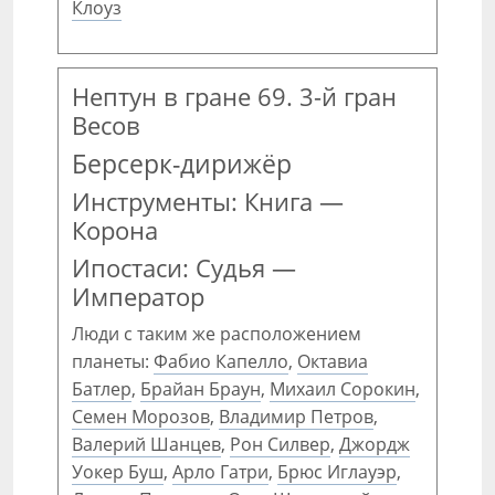
Клоуз
Нептун в гране 69. 3-й гран
Весов
Берсерк-дирижёр
Инструменты: Книга —
Корона
Ипостаси: Судья —
Император
Люди с таким же расположением
планеты:
Фабио Капелло
,
Октавиа
Батлер
,
Брайан Браун
,
Михаил Сорокин
,
Семен Морозов
,
Владимир Петров
,
Валерий Шанцев
,
Рон Силвер
,
Джордж
Уокер Буш
,
Арло Гатри
,
Брюс Иглауэр
,