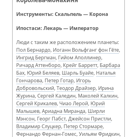
Инструменты: Скальпель — Корона
Ипостаси: Лекарь — Император
Люди с таким же расположением планеты:
Пол Бернардо
,
Иоганн Вольфганг фон Гёте
,
Ингрид Бергман
,
Гийом Аполлинер
,
Ричард Аттенборо
,
Крейг Барретт
,
Барбара
Бах
,
Юрий Беляев
,
Шарль Буайе
,
Наталья
Гончарова
,
Петер Готар
,
Игорь
Добровольский
,
Теодор Драйзер
,
Ирина
Журина
,
Сергей Каледин
,
Маколей Калкин
,
Сергей Крикалев
,
Чиао Лерой
,
Юрий
Малышев
,
Ариадна Миранда
,
Ширли
Мэнсон
,
Георг Пабст
,
Джейсон Пристли
,
Владимир Слуцкер
,
Петер Стормаре
,
Фернандо Фернан-Гомес
,
Уильям Фридкин
,