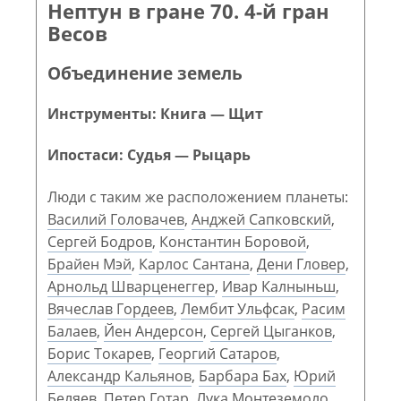
Нептун в гране 70. 4-й гран
Весов
Объединение земель
Инструменты: Книга — Щит
Ипостаси: Судья — Рыцарь
Люди с таким же расположением планеты:
Василий Головачев
,
Анджей Сапковский
,
Сергей Бодров
,
Константин Боровой
,
Брайен Мэй
,
Карлос Сантана
,
Дени Гловер
,
Арнольд Шварценеггер
,
Ивар Калныньш
,
Вячеслав Гордеев
,
Лембит Ульфсак
,
Расим
Балаев
,
Йен Андерсон
,
Сергей Цыганков
,
Борис Токарев
,
Георгий Сатаров
,
Александр Кальянов
,
Барбара Бах
,
Юрий
Беляев
,
Петер Готар
,
Лука Монтеземоло
,