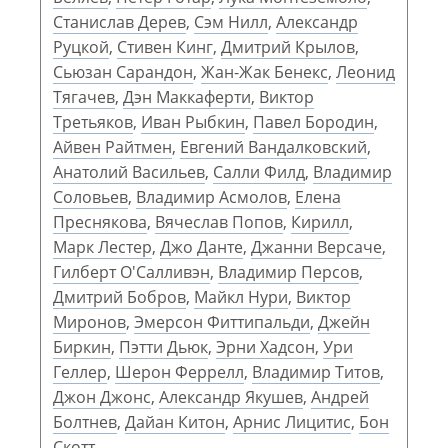
Станислав Дерев
,
Сэм Нилл
,
Александр
Руцкой
,
Стивен Кинг
,
Дмитрий Крылов
,
Сьюзан Сарандон
,
Жан-Жак Бенекс
,
Леонид
Тягачев
,
Дэн Маккаферти
,
Виктор
Третьяков
,
Иван Рыбкин
,
Павел Бородин
,
Айвен Райтмен
,
Евгений Вандалковский
,
Анатолий Васильев
,
Салли Филд
,
Владимир
Соловьев
,
Владимир Асмолов
,
Елена
Преснякова
,
Вячеслав Попов
,
Кирилл
,
Марк Лестер
,
Джо Данте
,
Джанни Версаче
,
Гилберт О'Салливэн
,
Владимир Персов
,
Дмитрий Бобров
,
Майкл Нури
,
Виктор
Миронов
,
Эмерсон Фиттипальди
,
Джейн
Биркин
,
Пэтти Дьюк
,
Эрни Хадсон
,
Ури
Геллер
,
Шерон Феррелл
,
Владимир Титов
,
Джон Джонс
,
Александр Якушев
,
Андрей
Болтнев
,
Дайан Китон
,
Арнис Лицитис
,
Бон
Скотт