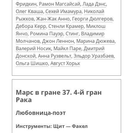
Фридкин
,
Рамон Магсайсай
,
Лада Дэнс
,
Олег Кваша
,
Сехей Имамура
,
Николай
Рыжков
,
Жан-Жак Анно
,
Георги Дюлгеров
,
Дебора Керр
,
Стенли Крамер
,
Миклош
Янчо
,
Ромина Пауэр
,
Стинг
,
Владимир
Молчанов
,
Джон Леннон
,
Марина Дюжева
,
Валерий Носик
,
Майкл Паре
,
Дмитрий
Донской
,
Анна Рузвельт
,
Эльдор Уразбаев
,
Ольга Шишко
,
Август Хорьх
Марс в гране 37. 4-й гран
Рака
Любовница-поэт
Инструменты: Щит — Факел