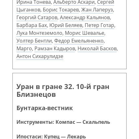
Ирина Тонева
,
Альберто Аскари
,
Сергей
Цыганков
,
Борис Токарев
,
Жан Лаперуз
,
Георгий Сатаров
,
Александр Кальянов
,
Барбара Бах
,
Юрий Беляев
,
Петер Готар
,
Лука Монтеземоло
,
Морис Шевалье
,
Уолтер Бентли
,
Федор Емельяненко
,
Марго
,
Рамзан Кадыров
,
Николай Басков
,
Антон Сихарулидзе
Уран в гране 32. 10-й гран
Близнецов
Бунтарка-вестник
Инструменты: Компас — Скальпель
Ипостаси: Купец — Лекарь