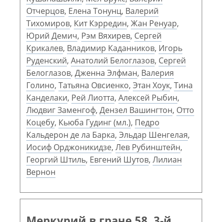
Отчерцов
,
Елена Тонунц
,
Валерий
Тихомиров
,
Кит Кэрредин
,
Жан Ренуар
,
Юрий Демич
,
Рэм Вяхирев
,
Сергей
Крикалев
,
Владимир Каданников
,
Игорь
Руденский
,
Анатолий Белоглазов
,
Сергей
Белоглазов
,
Дженна Элфман
,
Валерия
Голино
,
Татьяна Овсиенко
,
Этан Хоук
,
Тина
Канделаки
,
Рей Лиотта
,
Алексей Рыбин
,
Людвиг Заменгоф
,
Дензел Вашингтон
,
Отто
Коцебу
,
Кьюба Гудинг (мл.)
,
Педро
Кальдерон де ла Барка
,
Эльдар Шенгелая
,
Иосиф Орджоникидзе
,
Лев Рубинштейн
,
Георгий Штиль
,
Евгений Шутов
,
Лилиан
Вернон
Меркурий в гране 58. 3-й