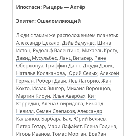
Ипостаси: Рыцарь — Актёр
Эпитет: Ошеломляющий
Люди с таким же расположением планеты:
Александр Цекало
,
Дэйв Эдмундс
,
Шина
Истон
,
Рудольф Валентино
,
Михаель Крету
,
Давид Мусульбес
,
Ланц Витакер
,
Рене
Обержонуа
,
Гриффин Данн
,
Джуди Дэвис
,
Наталья Коляканова
,
Юрий Седых
,
Алексей
Герман
,
Роберт Дави
,
Лев Лагорио
,
Жан
Кокто
,
Исаак Зингер
,
Михаил Воронцов
,
Мартин Киоун
,
Илья Авербах
,
Кит
Кэрредин
,
Алёна Свиридова
,
Ричард
Невилл
,
Семен Слепаков
,
Александр
Кальянов
,
Барбара Бах
,
Юрий Беляев
,
Петер Готар
,
Мари Лафайет
,
Елена Година
,
Игорь Иванов
,
Томас Морган
,
Брайан