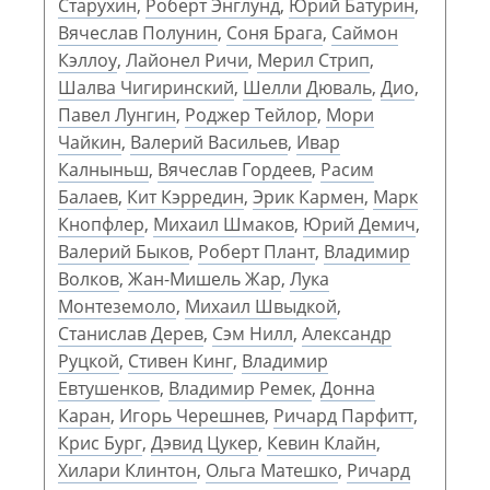
Старухин
,
Роберт Энглунд
,
Юрий Батурин
,
Вячеслав Полунин
,
Соня Брага
,
Саймон
Кэллоу
,
Лайонел Ричи
,
Мерил Стрип
,
Шалва Чигиринский
,
Шелли Дюваль
,
Дио
,
Павел Лунгин
,
Роджер Тейлор
,
Мори
Чайкин
,
Валерий Васильев
,
Ивар
Калныньш
,
Вячеслав Гордеев
,
Расим
Балаев
,
Кит Кэрредин
,
Эрик Кармен
,
Марк
Кнопфлер
,
Михаил Шмаков
,
Юрий Демич
,
Валерий Быков
,
Роберт Плант
,
Владимир
Волков
,
Жан-Мишель Жар
,
Лука
Монтеземоло
,
Михаил Швыдкой
,
Станислав Дерев
,
Сэм Нилл
,
Александр
Руцкой
,
Стивен Кинг
,
Владимир
Евтушенков
,
Владимир Ремек
,
Донна
Каран
,
Игорь Черешнев
,
Ричард Парфитт
,
Крис Бург
,
Дэвид Цукер
,
Кевин Клайн
,
Хилари Клинтон
,
Ольга Матешко
,
Ричард