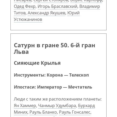
Одед Фехр
,
Игорь Браславский
,
Владимир
Титов
,
Александр Якушев
,
Юрий
Устюжанинов
Сатурн в гране 50. 6-й гран
Льва
Сияющие Крылья
Инструменты: Корона — Телескоп
Ипостаси: Император — Мечтатель
Люди с таким же расположением планеты:
Ян Хаммер
,
Чанмыр Удумбара
,
Бурхард
Миних
,
Рауль Бланко
,
Рауль Гонсалес
,