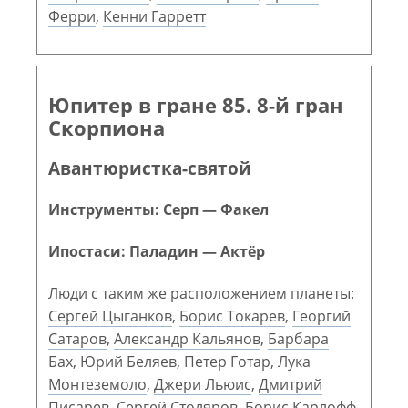
Ферри
,
Кенни Гарретт
Юпитер в гране 85. 8-й гран
Скорпиона
Авантюристка-святой
Инструменты: Серп — Факел
Ипостаси: Паладин — Актёр
Люди с таким же расположением планеты:
Сергей Цыганков
,
Борис Токарев
,
Георгий
Сатаров
,
Александр Кальянов
,
Барбара
Бах
,
Юрий Беляев
,
Петер Готар
,
Лука
Монтеземоло
,
Джери Льюис
,
Дмитрий
Писарев
,
Сергей Столяров
,
Борис Карлофф
,