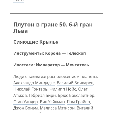
Плутон в гране 50. 6-й гран
Льва
Сияющие Крылья
Инструменты: Корона — Телескоп
Ипостаси: Император — Мечтатель
Люди с таким же расположением планеты:
Александр Миндадзе
,
Василий Бочкарев
,
Николай Гонтарь
,
Филипп Нойс
,
Олег
Атьков
,
Гэбриэл Бирн
,
Брюс Бокслайтнер
,
Стив Уандер
,
Рик Уэйкман
,
Пэм Грайер
,
Джон Бонэм
,
Мелисса Мэтисон
,
Виталий