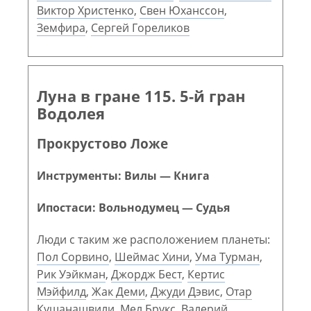
Виктор Христенко
,
Свен Юханссон
,
Земфира
,
Сергей Гореликов
Луна в гране 115. 5-й гран
Водолея
Прокрустово Ложе
Инструменты: Вилы — Книга
Ипостаси: Вольнодумец — Судья
Люди с таким же расположением планеты:
Пол Сорвино
,
Шеймас Хини
,
Ума Турман
,
Рик Уэйкман
,
Джордж Бест
,
Кертис
Мэйфилд
,
Жак Деми
,
Джуди Дэвис
,
Отар
Кушанашвили
,
Мел Брукс
,
Валерий