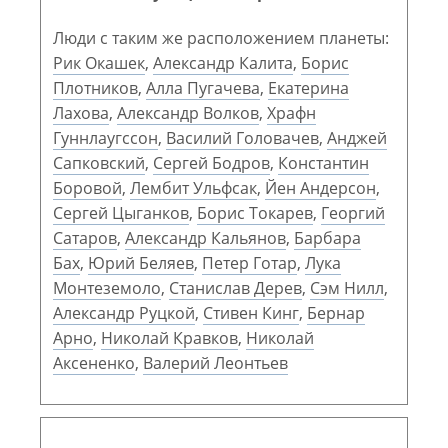
Люди с таким же расположением планеты:
Рик Окашек
,
Александр Калита
,
Борис
Плотников
,
Алла Пугачева
,
Екатерина
Лахова
,
Александр Волков
,
Храфн
Гуннлаугссон
,
Василий Головачев
,
Анджей
Сапковский
,
Сергей Бодров
,
Константин
Боровой
,
Лембит Ульфсак
,
Йен Андерсон
,
Сергей Цыганков
,
Борис Токарев
,
Георгий
Сатаров
,
Александр Кальянов
,
Барбара
Бах
,
Юрий Беляев
,
Петер Готар
,
Лука
Монтеземоло
,
Станислав Дерев
,
Сэм Нилл
,
Александр Руцкой
,
Стивен Кинг
,
Бернар
Арно
,
Николай Кравков
,
Николай
Аксененко
,
Валерий Леонтьев