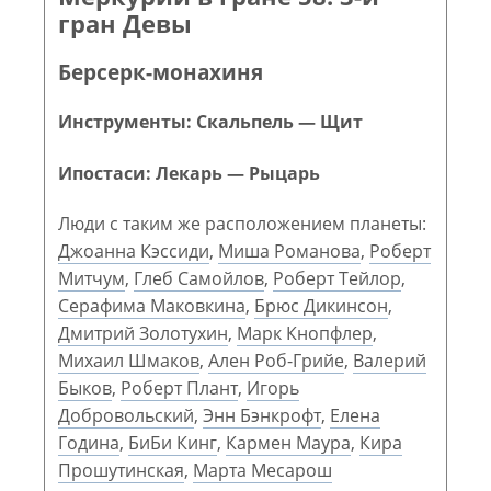
гран Девы
Берсерк-монахиня
Инструменты: Скальпель — Щит
Ипостаси: Лекарь — Рыцарь
Люди с таким же расположением планеты:
Джоанна Кэссиди
,
Миша Романова
,
Роберт
Митчум
,
Глеб Самойлов
,
Роберт Тейлор
,
Серафима Маковкина
,
Брюс Дикинсон
,
Дмитрий Золотухин
,
Марк Кнопфлер
,
Михаил Шмаков
,
Ален Роб-Грийе
,
Валерий
Быков
,
Роберт Плант
,
Игорь
Добровольский
,
Энн Бэнкрофт
,
Елена
Година
,
БиБи Кинг
,
Кармен Маура
,
Кира
Прошутинская
,
Марта Месарош