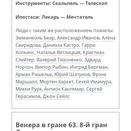
Инструменты: Скальпель — Телескоп
Ипостаси: Лекарь — Мечтатель
Люди с таким же расположением планеты:
Эмманюэль Беар
,
Александр Иванов
,
Алёна
Свиридова
,
Даниэла Кастро
,
Гарри
Хопкинс
,
Наталья Ветлицкая
,
Кристиан
Слейтер
,
Валерий Тихоненко
,
Эдвард
Нортон
,
Виктор Рыбин
,
Ингрид Бергман
,
Арман Ришелье
,
Юрий Шатунов
,
Фрэнк
Маршалл
,
Мортен Харкет
,
Сехей Имамура
,
Микки Рурк
,
Антиох Кантемир
,
Сергей
Герасимов
,
Джон Сейлс
Венера в гране 63. 8-й гран