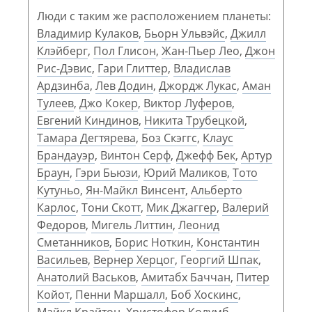
Люди с таким же расположением планеты:
Владимир Кулаков
,
Бьорн Ульвэйс
,
Джилл
Клэйберг
,
Пол Глисон
,
Жан-Пьер Лео
,
Джон
Рис-Дэвис
,
Гари Глиттер
,
Владислав
Ардзинба
,
Лев Додин
,
Джордж Лукас
,
Аман
Тулеев
,
Джо Кокер
,
Виктор Луферов
,
Евгений Киндинов
,
Никита Трубецкой
,
Тамара Дегтярева
,
Боз Скэггс
,
Клаус
Брандауэр
,
Винтон Серф
,
Джефф Бек
,
Артур
Браун
,
Гэри Бьюзи
,
Юрий Маликов
,
Тото
Кутуньо
,
Ян-Майкл Винсент
,
Альберто
Карлос
,
Тони Скотт
,
Мик Джаггер
,
Валерий
Федоров
,
Мигель Литтин
,
Леонид
Сметанников
,
Борис Ноткин
,
Константин
Васильев
,
Вернер Херцог
,
Георгий Шпак
,
Анатолий Васьков
,
Амитабх Баччан
,
Питер
Койот
,
Пенни Маршалл
,
Боб Хоскинс
,
Майкл Крайтон
,
Христофор Колумб
,