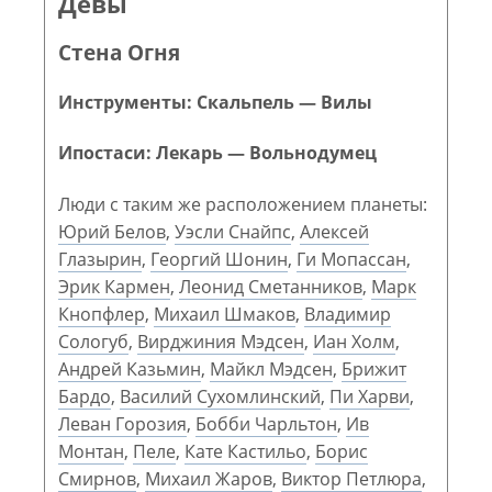
Девы
Стена Огня
Инструменты: Скальпель — Вилы
Ипостаси: Лекарь — Вольнодумец
Люди с таким же расположением планеты:
Юрий Белов
,
Уэсли Снайпс
,
Алексей
Глазырин
,
Георгий Шонин
,
Ги Мопассан
,
Эрик Кармен
,
Леонид Сметанников
,
Марк
Кнопфлер
,
Михаил Шмаков
,
Владимир
Сологуб
,
Вирджиния Мэдсен
,
Иан Холм
,
Андрей Казьмин
,
Майкл Мэдсен
,
Брижит
Бардо
,
Василий Сухомлинский
,
Пи Харви
,
Леван Горозия
,
Бобби Чарльтон
,
Ив
Монтан
,
Пеле
,
Кате Кастильо
,
Борис
Смирнов
,
Михаил Жаров
,
Виктор Петлюра
,