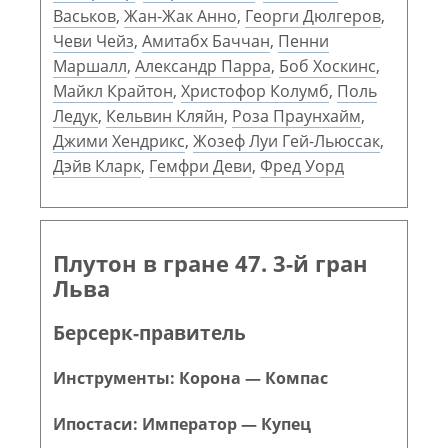
Васьков
,
Жан-Жак Анно
,
Георги Дюлгеров
,
Чеви Чейз
,
Амитабх Баччан
,
Пенни
Маршалл
,
Александр Парра
,
Боб Хоскинс
,
Майкл Крайтон
,
Христофор Колумб
,
Поль
Ледук
,
Кельвин Кляйн
,
Роза Праунхайм
,
Джими Хендрикс
,
Жозеф Луи Гей-Льюссак
,
Дэйв Кларк
,
Гемфри Деви
,
Фред Уорд
Плутон в гране 47. 3-й гран
Льва
Берсерк-правитель
Инструменты: Корона — Компас
Ипостаси: Император — Купец