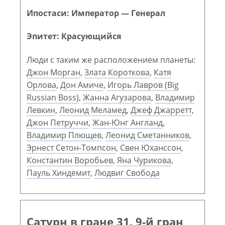
Ипостаси: Император — Генерал
Эпитет: Красующийся
Люди с таким же расположением планеты:
Джон Морган
,
Злата Короткова
,
Катя
Орлова
,
Дон Амиче
,
Игорь Лавров (Big
Russian Boss)
,
Жанна Агузарова
,
Владимир
Левкин
,
Леонид Меламед
,
Джеф Джарретт
,
Джон Петруччи
,
Жан-Юнг Англанд
,
Владимир Плющев
,
Леонид Сметанников
,
Эрнест Сетон-Томпсон
,
Свен Юханссон
,
Константин Воробьев
,
Яна Чурикова
,
Пауль Хиндемит
,
Людвиг Свобода
Сатурн в гране 31. 9-й гран