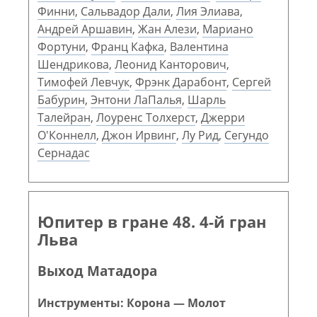
Финни
,
Сальвадор Дали
,
Лия Элиава
,
Андрей Аршавин
,
Жан Алези
,
Мариано
Фортуни
,
Франц Кафка
,
Валентина
Шендрикова
,
Леонид Канторович
,
Тимофей Левчук
,
Фрэнк Дарабонт
,
Сергей
Бабурин
,
Энтони ЛаПалья
,
Шарль
Талейран
,
Лоуренс Толхерст
,
Джерри
О'Коннелл
,
Джон Ирвинг
,
Лу Рид
,
Сегундо
Сернадас
Юпитер в гране 48. 4-й гран
Льва
Выход Матадора
Инструменты: Корона — Молот