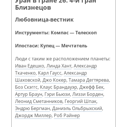
Близнецов
Любовница-вестник
Инструменты: Компас — Телескоп
Ипостаси: Купец — Мечтатель
Люди с таким же расположением планеты:
Иван Едешко
,
Линда Хант
,
Александр
Ткаченко
,
Карл Гаусс
,
Александр
Шаховской
,
Джо Кокер
,
Тамара Дегтярева
,
Боз Скэггс
,
Клаус Брандауэр
,
Джефф Бек
,
Артур Браун
,
Гэри Бьюзи
,
Лиззи Борден
,
Леонид Сметанников
,
Георгий Шпак
,
Эндрю Бергман
,
Даниэль Ольбрыхский
,
Джордж Миллер
,
Роб Райнер