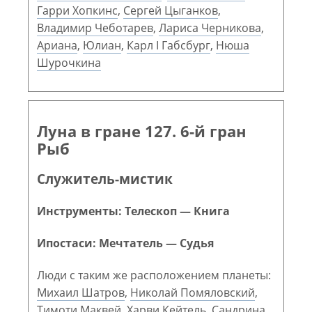
Гарри Хопкинс
,
Сергей Цыганков
,
Владимир Чеботарев
,
Лариса Черникова
,
Ариана
,
Юлиан
,
Карл I Габсбург
,
Нюша
Шурочкина
Луна в гране 127. 6-й гран
Рыб
Служитель-мистик
Инструменты: Телескоп — Книга
Ипостаси: Мечтатель — Судья
Люди с таким же расположением планеты:
Михаил Шатров
,
Николай Помяловский
,
Тимоти Маквей
,
Харви Кейтель
,
Сандрина