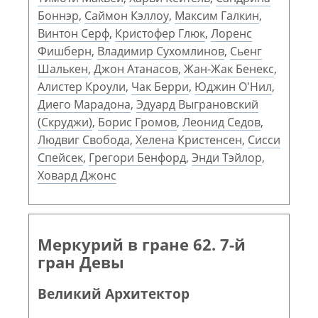
Боннэр
,
Саймон Кэллоу
,
Максим Галкин
,
Винтон Серф
,
Кристофер Глюк
,
Лоренс
Фишберн
,
Владимир Сухомлинов
,
Сьенг
Шалькен
,
Джон Атанасов
,
Жан-Жак Бенекс
,
Алистер Кроули
,
Чак Берри
,
Юджин О'Нил
,
Диего Марадона
,
Эдуард Выграновский
(Скруджи)
,
Борис Громов
,
Леонид Седов
,
Людвиг Свобода
,
Хелена Кристенсен
,
Сисси
Спейсек
,
Грегори Бенфорд
,
Энди Тэйлор
,
Ховард Джонс
Меркурий в гране 62. 7-й
гран Девы
Великий Архитектор