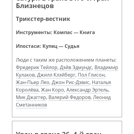
Близнецов
Трикстер-вестник
Инструменты: Компас — Книга
Ипостаси: Купец — Судья
Люди с таким же расположением планеты:
Фредерик Тейлор
,
Дэйв Эдмундс
,
Владимир
Кулаков
,
Джилл Клэйберг
,
Пол Глисон
,
Жан-Пьер Лео
,
Джон Рис-Дэвис
,
Наталья
Королёва
,
Жан Коро
,
Александр Эртель
,
Мик Джаггер
,
Валерий Федоров
,
Леонид
Сметанников
Уран в гране 26. 4-й гран