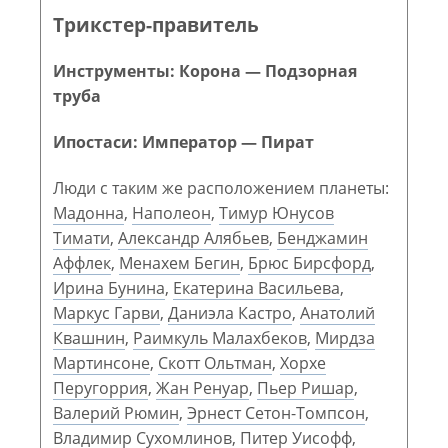
Трикстер-правитель
Инструменты: Корона — Подзорная
труба
Ипостаси: Император — Пират
Люди с таким же расположением планеты:
Мадонна
,
Наполеон
,
Тимур Юнусов
Тимати
,
Александр Алябьев
,
Бенджамин
Аффлек
,
Менахем Бегин
,
Брюс Бирсфорд
,
Ирина Бунина
,
Екатерина Васильева
,
Маркус Гарви
,
Даниэла Кастро
,
Анатолий
Квашнин
,
Раимкуль Малахбеков
,
Мирдза
Мартинсоне
,
Скотт Ольтман
,
Хорхе
Перугоррия
,
Жан Ренуар
,
Пьер Ришар
,
Валерий Рюмин
,
Эрнест Сетон-Томпсон
,
Владимир Сухомлинов
,
Питер Уисофф
,