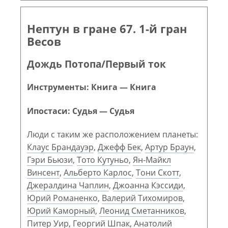
Нептун в гране 67. 1-й гран
Весов
Дождь Потопа/Первый ток
Инструменты: Книга — Книга
Ипостаси: Судья — Судья
Люди с таким же расположением планеты:
Клаус Брандауэр
,
Джефф Бек
,
Артур Браун
,
Гэри Бьюзи
,
Тото Кутуньо
,
Ян-Майкл
Винсент
,
Альберто Карлос
,
Тони Скотт
,
Джералдина Чаплин
,
Джоанна Кэссиди
,
Юрий Романенко
,
Валерий Тихомиров
,
Юрий Каморный
,
Леонид Сметанников
,
Питер Уир
,
Георгий Шпак
,
Анатолий