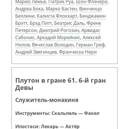
Марио Лемье
,
Патрик Руа
,
Шон Флэнери
,
Андреа Бока
,
Марко Бастен
,
Винченцо
Беллини
,
Калиста Флокхарт
,
Бенджамин
Брэтт
,
Брэд Питт
,
Беатрис Даль
,
Френк
Петерсон
,
Дмитрий Рогозин
,
Арвидас
Сабонис
,
Аркадий Морейнис
,
Алексей
Нилов
,
Вячеслав Володин
,
Герман Греф
,
Андрей Звягинцев
,
Франческа Нери
Плутон в гране 61. 6-й гран
Девы
Служитель-монахиня
Инструменты: Скальпель — Факел
Ипостаси: Лекарь — Актёр