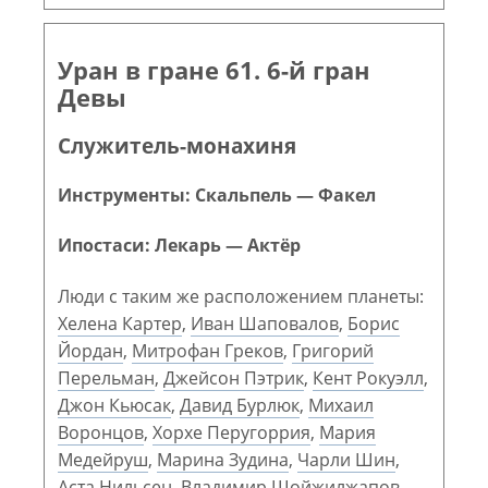
Уран в гране 61. 6-й гран
Девы
Служитель-монахиня
Инструменты: Скальпель — Факел
Ипостаси: Лекарь — Актёр
Люди с таким же расположением планеты:
Хелена Картер
,
Иван Шаповалов
,
Борис
Йордан
,
Митрофан Греков
,
Григорий
Перельман
,
Джейсон Пэтрик
,
Кент Рокуэлл
,
Джон Кьюсак
,
Давид Бурлюк
,
Михаил
Воронцов
,
Хорхе Перугоррия
,
Мария
Медейруш
,
Марина Зудина
,
Чарли Шин
,
Аста Нильсен
,
Владимир Шойжилжапов
,