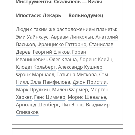
Инструменты: Скальпель — Вилы
Ипостаси: Лекарь — Вольнодумец
Люди с таким же расположением планеты:
Эми Уайнхаус
,
Авраам Линкольн
,
Анатолий
Васьков
,
Франциско Гатторно
,
Станислав
Дерев
,
Георгий Еляков
,
Горан
Иванишевич
,
Олег Кваша
,
Лоренс Клейн
,
Клодет Кольберт
,
Александр Кушнер
,
Фрэнк Маршалл
,
Татьяна Миткова
,
Сэм
Нилл
,
Элла Памфилова
,
Джон Пристли
,
Марк Прудкин
,
Милен Фармер
,
Мортен
Харкет
,
Ганс Циммер
,
Морис Шевалье
,
Арнольд Шёнберг
,
Пит Эгню
,
Владимир
Спиваков