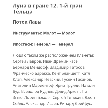
Луна в гране 12. 1-й гран
Тельца
Поток Лавы
Инструменты: Молот — Молот
Ипостаси: Генерал — Генерал
Люди с таким же расположением планеты:
Сергей Лавров
,
Иван Дремин Face
,
Бернард Мейдофф
,
Владимир Татосов
,
Франческо Баракка
,
Кейт Бланшетт
,
Катя
Клэп
,
Александр Невский
,
Гусейн Гасанов
,
Анатолий Мариенгоф
,
Ярно Трулли
,
Натали
Вуд
,
Всеволод Руднев
,
Дэвид Аркетт
,
Пит
Эгню
,
Лорин Бэколл
,
Сергей Тетюхин
,
Джон
Сейлс
,
Александр Исаев
,
Ричард Дрейфус
,