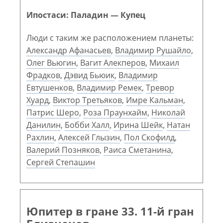
Ипостаси: Паладин — Купец
Люди с таким же расположением планеты:
Александр Афанасьев
,
Владимир Рушайло
,
Олег Вьюгин
,
Вагит Алекперов
,
Михаил
Фрадков
,
Дэвид Бьюик
,
Владимир
Евтушенков
,
Владимир Ремек
,
Тревор
Хуард
,
Виктор Третьяков
,
Имре Кальман
,
Патрис Шеро
,
Роза Праунхайм
,
Николай
Данилин
,
Бобби Халл
,
Ирина Шейк
,
Натан
Рахлин
,
Алексей Глызин
,
Пол Скофилд
,
Валерий Позняков
,
Раиса Сметанина
,
Сергей Степашин
Юпитер в гране 33. 11-й гран