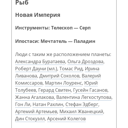
Рыб
Новая Империя
Инструменты: Телескоп — Серп
Ипостаси: Мечтатель — Паладин
Люди с таким же расположением планеты:
Александра Буратаева
,
Ольга Дроздова
,
Роберт Дауни (мл.)
,
Томас Рид
,
Ирина
Ливанова
,
Дмитрий Соколов
,
Валерий
Комиссаров
,
Мартин Лоуренс
,
Юрий
Толубеев
,
Герард Свитен
,
Гусейн Гасанов
,
Жанна Агалакова
,
Валентина Легкоступова
,
Гон Ли
,
Натан Рахлин
,
Стефан Эдберг
,
Артемий Артемьев
,
Михаил Жванецкий
,
Дин Стокуэлл
,
Арсений Колегов