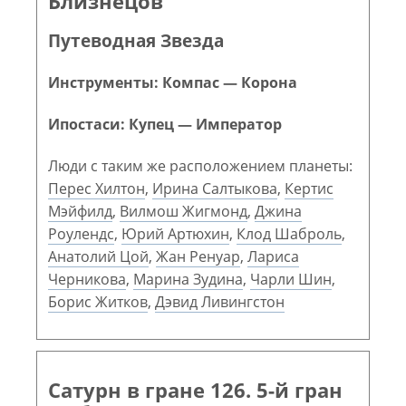
Близнецов
Путеводная Звезда
Инструменты: Компас — Корона
Ипостаси: Купец — Император
Люди с таким же расположением планеты:
Перес Хилтон
,
Ирина Салтыкова
,
Кертис
Мэйфилд
,
Вилмош Жигмонд
,
Джина
Роулендс
,
Юрий Артюхин
,
Клод Шаброль
,
Анатолий Цой
,
Жан Ренуар
,
Лариса
Черникова
,
Марина Зудина
,
Чарли Шин
,
Борис Житков
,
Дэвид Ливингстон
Сатурн в гране 126. 5-й гран