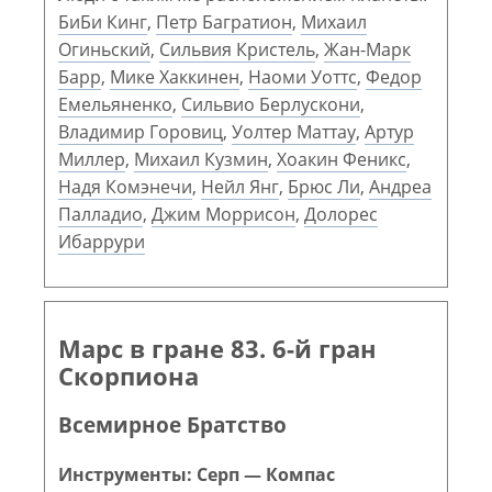
БиБи Кинг
,
Петр Багратион
,
Михаил
Огиньский
,
Сильвия Кристель
,
Жан-Марк
Барр
,
Мике Хаккинен
,
Наоми Уоттс
,
Федор
Емельяненко
,
Сильвио Берлускони
,
Владимир Горовиц
,
Уолтер Маттау
,
Артур
Миллер
,
Михаил Кузмин
,
Хоакин Феникс
,
Надя Комэнечи
,
Нейл Янг
,
Брюс Ли
,
Андреа
Палладио
,
Джим Моррисон
,
Долорес
Ибаррури
Марс в гране 83. 6-й гран
Скорпиона
Всемирное Братство
Инструменты: Серп — Компас