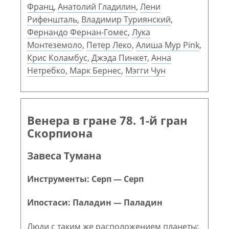
Франц
,
Анатолий Гладилин
,
Лени
Рифеншталь
,
Владимир Туриянский
,
Фернандо Фернан-Гомес
,
Лука
Монтеземоло
,
Петер Леко
,
Алиша Мур Pink
,
Крис Коламбус
,
Джэда Пинкет
,
Анна
Нетребко
,
Марк Бернес
,
Мэгги Чун
Венера в гране 78. 1-й гран
Скорпиона
Завеса Тумана
Инструменты: Серп — Серп
Ипостаси: Паладин — Паладин
Люди с таким же расположением планеты: