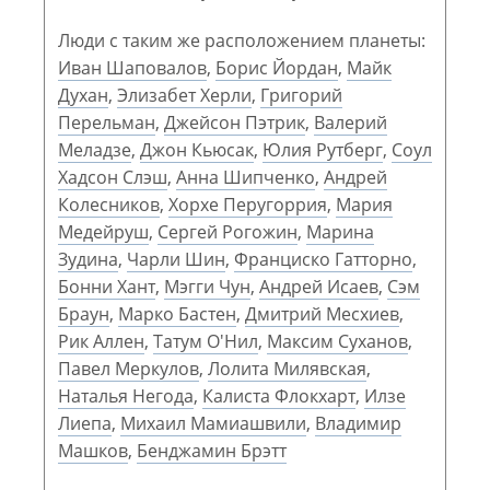
Люди с таким же расположением планеты:
Иван Шаповалов
,
Борис Йордан
,
Майк
Духан
,
Элизабет Херли
,
Григорий
Перельман
,
Джейсон Пэтрик
,
Валерий
Меладзе
,
Джон Кьюсак
,
Юлия Рутберг
,
Соул
Хадсон Слэш
,
Анна Шипченко
,
Андрей
Колесников
,
Хорхе Перугоррия
,
Мария
Медейруш
,
Сергей Рогожин
,
Марина
Зудина
,
Чарли Шин
,
Франциско Гатторно
,
Бонни Хант
,
Мэгги Чун
,
Андрей Исаев
,
Сэм
Браун
,
Марко Бастен
,
Дмитрий Месхиев
,
Рик Аллен
,
Татум О'Нил
,
Максим Суханов
,
Павел Меркулов
,
Лолита Милявская
,
Наталья Негода
,
Калиста Флокхарт
,
Илзе
Лиепа
,
Михаил Мамиашвили
,
Владимир
Машков
,
Бенджамин Брэтт