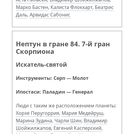
Марко Бастен
,
Калиста Флокхарт
,
Беатрис
Даль
,
Арвидас Сабонис
Нептун в гране 84. 7-й гран
Скорпиона
Искатель-святой
Инструменты: Серп — Молот
Ипостаси: Паладин — Генерал
Люди с таким же расположением планеты:
Хорхе Перугоррия
,
Мария Медейруш
,
Марина Зудина
,
Чарли Шин
,
Владимир
Шойжилжапов
,
Евгений Касперский
,