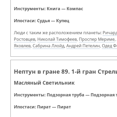
Инструменты: Книга — Компас
Ипостаси: Судья — Купец
Люди с таким же расположением планеты:
Ричард
Ростовцев
,
Николай Тимофеев
,
Проспер Мериме
,
Яковлев
,
Сабрина Ллойд
,
Андрей Петелин
,
Одед Ф
Нептун в гране 89. 1-й гран Стрел
Масляный Светильник
Инструменты: Подзорная труба — Подзорная 
Ипостаси: Пират — Пират