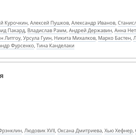
й Курочкин
,
Алексей Пушков
,
Александр Иванов
,
Станис
вид Пакард
,
Владислав Рамм
,
Андрей Державин
,
Анна Не
н Литгоу
,
Урсула Гуин
,
Никита Михалков
,
Марко Бастен
,
андр Фурсенко
,
Тина Канделаки
ея
Фрэнклин
,
Людовик XVII
,
Оксана Дмитриева
,
Хью Хефнер
,