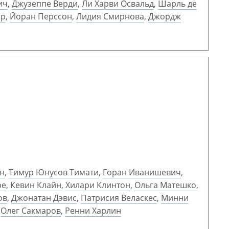
ич
,
Джузеппе Верди
,
Ли Харви Освальд
,
Шарль де
ер
,
Йоран Перссон
,
Лидия Смирнова
,
Джордж
он
,
Тимур Юнусов Тимати
,
Горан Иванишевич
,
ре
,
Кевин Клайн
,
Хилари Клинтон
,
Ольга Матешко
,
ов
,
Джонатан Дэвис
,
Патрисия Веласкес
,
Минни
,
Олег Сакмаров
,
Ренни Харлин