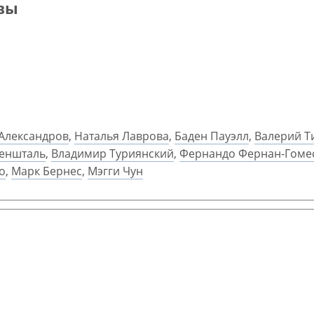
евы
Александров
,
Наталья Лаврова
,
Баден Пауэлл
,
Валерий Т
еншталь
,
Владимир Туриянский
,
Фернандо Фернан-Гоме
о
,
Марк Бернес
,
Мэгги Чун