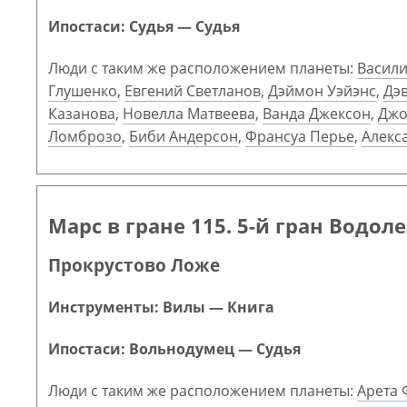
Ипостаси: Судья — Судья
Люди с таким же расположением планеты:
Васили
Глушенко
,
Евгений Светланов
,
Дэймон Уэйэнс
,
Дэ
Казанова
,
Новелла Матвеева
,
Ванда Джексон
,
Джо
Ломброзо
,
Биби Андерсон
,
Франсуа Перье
,
Алекс
Марс в гране 115. 5-й гран Водол
Прокрустово Ложе
Инструменты: Вилы — Книга
Ипостаси: Вольнодумец — Судья
Люди с таким же расположением планеты:
Арета 