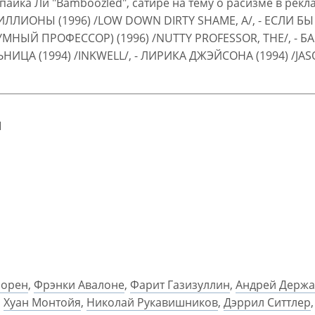
айка Ли "Bamboozled", сатире на тему о расизме в рекла
МИЛЛИОНЫ (1996) /LOW DOWN DIRTY SHAME, A/, - ЕСЛИ БЫ
МНЫЙ ПРОФЕССОР) (1996) /NUTTY PROFESSOR, THE/, - 
НИЦА (1994) /INKWELL/, - ЛИРИКА ДЖЭЙСОНА (1994) /JAS
ы
Лорен
,
Фрэнки Авалоне
,
Фарит Газизуллин
,
Андрей Держ
,
Хуан Монтойя
,
Николай Рукавишников
,
Дэррил Ситтлер