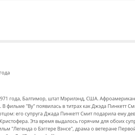
года
я 1971 года, Балтимор, штат Мэрилэнд, США. Афроамерика
 фильме "Ву" появилась в титрах как Джэда Пинкетт Смит
л отцом: его супруга Джада Пинкетт Смит подарила ему д
ристофера. Эта время выдалось горячим для обоих супру
льм "Легенда о Бэггере Вэнсе", драма о ветеране Перв