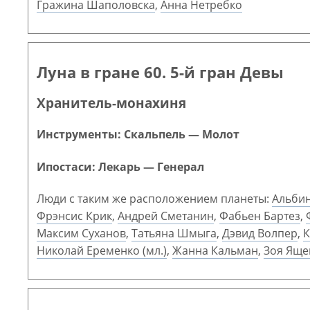
Гражина Шаполовска
,
Анна Нетребко
Луна в гране 60. 5-й гран Девы
Хранитель-монахиня
Инструменты: Скальпель — Молот
Ипостаси: Лекарь — Генерал
Люди с таким же расположением планеты:
Альби
Фрэнсис Крик
,
Андрей Сметанин
,
Фабьен Бартез
,
Максим Суханов
,
Татьяна Шмыга
,
Дэвид Волпер
,
К
Николай Еременко (мл.)
,
Жанна Кальман
,
Зоя Яще