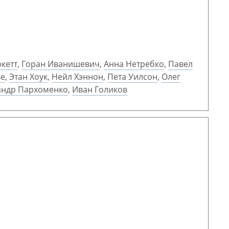
кетт
,
Горан Иванишевич
,
Анна Нетребко
,
Павел
ье
,
Этан Хоук
,
Нейл Хэннон
,
Пета Уилсон
,
Олег
андр Пархоменко
,
Иван Голиков