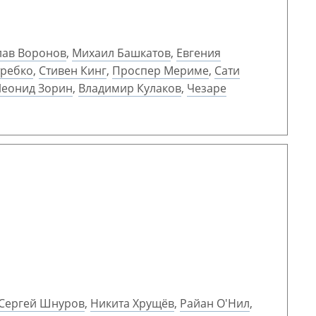
лав Воронов
,
Михаил Башкатов
,
Евгения
требко
,
Стивен Кинг
,
Проспер Мериме
,
Сати
Леонид Зорин
,
Владимир Кулаков
,
Чезаре
Сергей Шнуров
,
Никита Хрущёв
,
Райан О'Нил
,