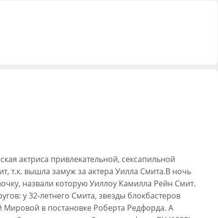
нская актриса привлекательной, сексапильной
, т.к. вышла замуж за актера Уилла Смита.В ночь
евочку, назвали которую Уиллоу Камилла Рейн Смит.
гов: у 32-летнего Смита, звезды блокбастеров
ой Мировой в постановке Роберта Редфорда. А