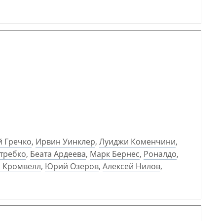
й Гречко
,
Ирвин Уинклер
,
Луиджи Коменчини
,
требко
,
Беата Ардеева
,
Марк Бернес
,
Роналдо
,
 Кромвелл
,
Юрий Озеров
,
Алексей Нилов
,