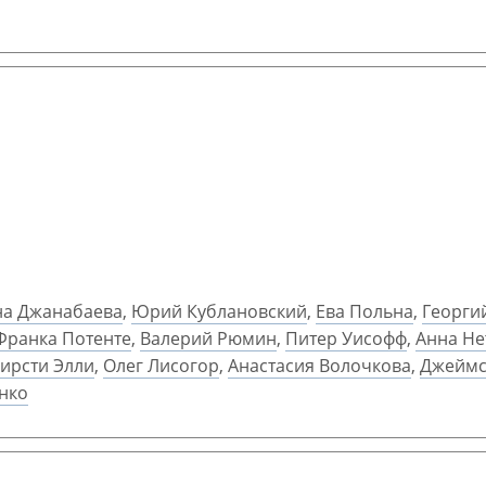
на Джанабаева
,
Юрий Кублановский
,
Ева Польна
,
Георги
Франка Потенте
,
Валерий Рюмин
,
Питер Уисофф
,
Анна Не
ирсти Элли
,
Олег Лисогор
,
Анастасия Волочкова
,
Джеймс
нко