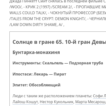
Джада Пинкетт Смит снялась в последнем фильме Сп
/WOO/, - КРИК 2 (1997) /SCREAM 2/, - ПРОПАВШИЕ 
WALLS COULD TALK/, - ЧОКНУТЫЙ ПРОФЕССОР (БЕЗУ
/TALES FROM THE CRYPT: DEMON KNIGHT/, - ЧЕРНИЛЬ
/LAW DOWN DIRTY SHAME, A/ ,
Солнце в гране 65. 10-й гран Дев
Бунтарка-монахиня
Инструменты: Скальпель — Подзорная труба
Ипостаси: Лекарь — Пират
Эпитет: Обособляющий
Люди с таким же расположением планеты:
Софи 
Лайош Кошут
,
Нестор Кукольник
,
Марта Месарош