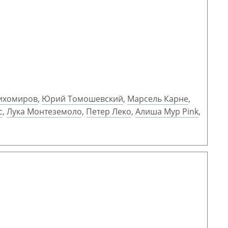
ихомиров
,
Юрий Томошевский
,
Марсель Карне
,
с
,
Лука Монтеземоло
,
Петер Леко
,
Алиша Мур Pink
,