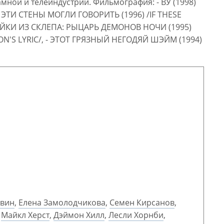
мной и телеиндустрии. Фильмография: - ВУ (1998)
 ЭТИ СТЕНЫ МОГЛИ ГОВОРИТЬ (1996) /IF THESE
БАЙКИ ИЗ СКЛЕПА: РЫЦАРЬ ДЕМОНОВ НОЧИ (1995)
ON'S LYRIC/, - ЭТОТ ГРЯЗНЫЙ НЕГОДЯЙ ШЭЙМ (1994)
авин
,
Елена Замолодчикова
,
Семен Кирсанов
,
,
Майкл Херст
,
Дэймон Хилл
,
Лесли Хорнби
,