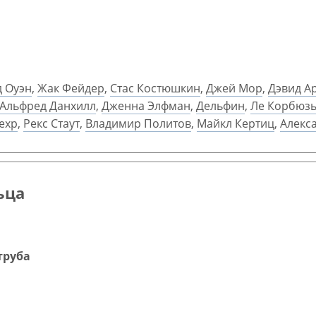
 Оуэн
,
Жак Фейдер
,
Стас Костюшкин
,
Джей Мор
,
Дэвид Ар
Альфред Данхилл
,
Дженна Элфман
,
Дельфин
,
Ле Корбюз
ехр
,
Рекс Стаут
,
Владимир Политов
,
Майкл Кертиц
,
Алекс
ьца
труба