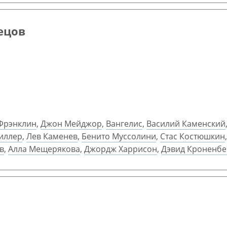
нецов
Фрэнклин
,
Джон Мейджор
,
Вангелис
,
Василий Каменский
иллер
,
Лев Каменев
,
Бенито Муссолини
,
Стас Костюшкин
в
,
Алла Мещерякова
,
Джордж Харрисон
,
Дэвид Кроненбе