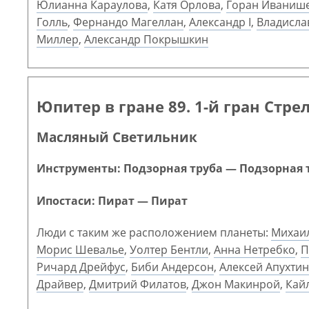
Юлианна Караулова
,
Катя Орлова
,
Горан Иваниш
Голль
,
Фернандо Магеллан
,
Александр I
,
Владисла
Миллер
,
Александр Покрышкин
Юпитер в гране 89. 1-й гран Стре
Масляный Светильник
Инструменты: Подзорная труба — Подзорная 
Ипостаси: Пират — Пират
Люди с таким же расположением планеты:
Михаи
Морис Шевалье
,
Уолтер Бентли
,
Анна Нетребко
,
П
Ричард Дрейфус
,
Биби Андерсон
,
Алексей Апухтин
Драйвер
,
Дмитрий Филатов
,
Джон Макинрой
,
Кай