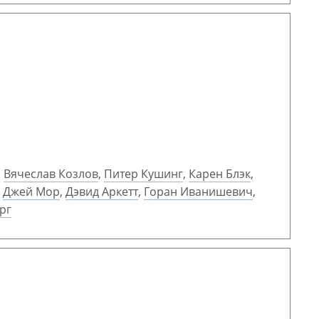
,
Вячеслав Козлов
,
Питер Кушинг
,
Карен Блэк
,
,
Джей Мор
,
Дэвид Аркетт
,
Горан Иванишевич
,
рг