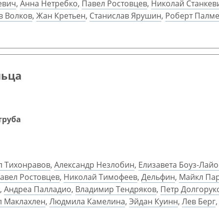
евич
,
Анна Нетребко
,
Павел Ростовцев
,
Николай Станкев
в Волков
,
Жан Кретьен
,
Станислав Ярушин
,
Роберт Палм
льца
труба
л Тихонравов
,
Александр Незлобин
,
Елизавета Боуз-Лай
авел Ростовцев
,
Николай Тимофеев
,
Дельфин
,
Майкл Па
,
Андреа Палладио
,
Владимир Тендряков
,
Петр Долгорук
л Маклахлен
,
Людмила Камелина
,
Эйдан Куинн
,
Лев Берг