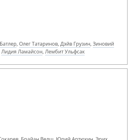
 Батлер
,
Олег Татаринов
,
Дэйв Грузин
,
Зиновий
,
Лидия Ламайсон
,
Лембит Ульфсак
Токарев
,
Брайан Велш
,
Юрий Артюхин
,
Эрих