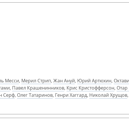
ль Месси
,
Мерил Стрип
,
Жан Ануй
,
Юрий Артюхин
,
Октави
тами
,
Павел Крашенинников
,
Крис Кристофферсон
,
Отар
н Серф
,
Олег Татаринов
,
Генри Хаггард
,
Николай Хрущов