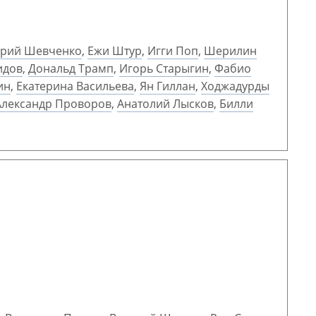
рий Шевченко
,
Ежи Штур
,
Игги Поп
,
Шерилин
идов
,
Дональд Трамп
,
Игорь Старыгин
,
Фабио
ин
,
Екатерина Васильева
,
Ян Гиллан
,
Ходжадурды
Александр Проворов
,
Анатолий Лысков
,
Билли