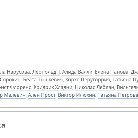
ла Нарусова
,
Леопольд II
,
Алида Валли
,
Елена Панова
,
Дж
 Сорокин
,
Беата Тышкевич
,
Хорхе Перугоррия
,
Татьяна П
рнст Флоренс Фридрих Хладни
,
Николас Леблан
,
Вильгел
р Малевич
,
Ален Прост
,
Виктор Илюхин
,
Татьяна Петров
ка