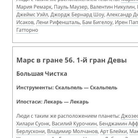
Мария Ремарк
,
Пауль Маузер
,
Валентин Никулин
,
Джеймс Уэйл
,
Джордж Бернард Шоу
,
Александр Д
Исаков
,
Лени Рифеншталь
,
Бам Бигелоу
,
Ирен Пап
Гатторно
Марс в гране 56. 1-й гран Девы
Большая Чистка
Инструменты: Скальпель — Скальпель
Ипостаси: Лекарь — Лекарь
Люди с таким же расположением планеты:
Джозеф
Хилари Суонк
,
Василий Курочкин
,
Бенджамин Афф
Берлускони
,
Владимир Молчанов
,
Арт Блейки
,
Ма