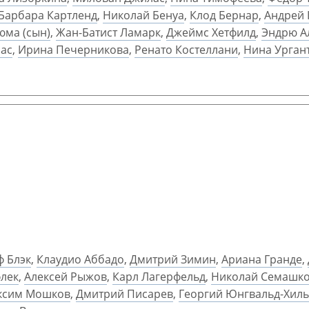
Барбара Картленд
,
Николай Бенуа
,
Клод Бернар
,
Андрей
юма (сын)
,
Жан-Батист Ламарк
,
Джеймс Хетфилд
,
Эндрю А
ас
,
Ирина Печерникова
,
Ренато Костеллани
,
Нина Урган
 Блэк
,
Клаудио Аббадо
,
Дмитрий Зимин
,
Ариана Гранде
,
лек
,
Алексей Рыжов
,
Карл Лагерфельд
,
Николай Семашк
ксим Мошков
,
Дмитрий Писарев
,
Георгий Юнгвальд-Хил