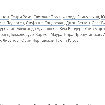
Элтон
,
Генри Ройс
,
Светлана Тома
,
Фарида Гайнуллина
,
Ю
илс Педерсен
,
Стефания Сандрелли
,
Джон Веттон
,
Олег В
Бурбулис
,
Александр Адабашьян
,
Вим Вендерс
,
Стив Март
ранц Беккенбауэр
,
Кармен Маура
,
Кира Прошутинская
,
х Ливанов
,
Юрий Чернавский
,
Гленн Клоуз