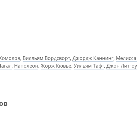
 Комолов
,
Вилльям Вордсворт
,
Джордж Каннинг
,
Мелисса
агал
,
Наполеон
,
Жорж Кювье
,
Уильям Тафт
,
Джон Литгоу
цов