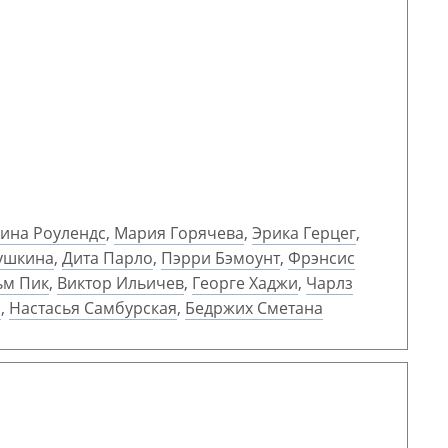
ина Роулендс
,
Мария Горячева
,
Эрика Герцег
,
ушкина
,
Дита Парло
,
Пэрри Бэмоунт
,
Фрэнсис
ьм Пик
,
Виктор Ильичев
,
Георге Хаджи
,
Чарлз
а
,
Настасья Самбурская
,
Бедржих Сметана