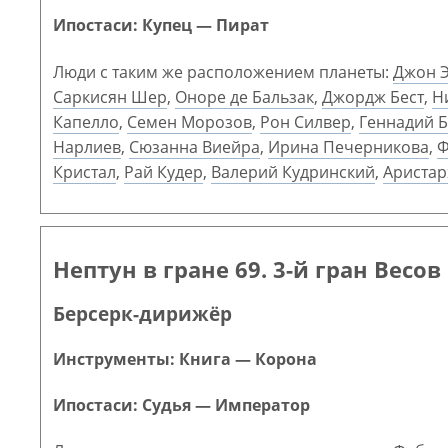
Ипостаси: Купец — Пират
Люди с таким же расположением планеты:
Джон 
Саркисян Шер
,
Оноре де Бальзак
,
Джордж Бест
,
Н
Капелло
,
Семен Морозов
,
Рон Силвер
,
Геннадий 
Нарлиев
,
Сюзанна Виейра
,
Ирина Печерникова
,
Ф
Кристал
,
Рай Кудер
,
Валерий Кудринский
,
Аристар
Нептун в гране 69. 3-й гран Весов
Берсерк-дирижёр
Инструменты: Книга — Корона
Ипостаси: Судья — Император