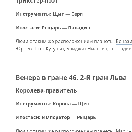
Трикстер-поэт
Инструменты: Щит — Серп
Ипостаси: Рыцарь — Паладин
Люди с таким же расположением планеты:
Бенази
Юрьев
,
Тото Кутуньо
,
Бриджит Нильсен
,
Геннадий
Венера в гране 46. 2-й гран Льва
Королева-правитель
Инструменты: Корона — Щит
Ипостаси: Император — Рыцарь
Люди с таким же расположением планеты:
Марин