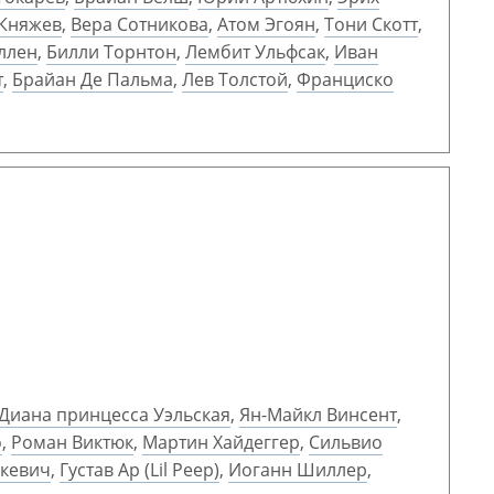
 Княжев
,
Вера Сотникова
,
Атом Эгоян
,
Тони Скотт
,
ллен
,
Билли Торнтон
,
Лембит Ульфсак
,
Иван
т
,
Брайан Де Пальма
,
Лев Толстой
,
Франциско
Диана принцесса Уэльская
,
Ян-Майкл Винсент
,
о
,
Роман Виктюк
,
Мартин Хайдеггер
,
Сильвио
ькевич
,
Густав Ар (Lil Peep)
,
Иоганн Шиллер
,