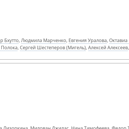
р Бхутто
,
Людмила Марченко
,
Евгения Уралова
,
Октавиа
 Полока
,
Сергей Шестеперов (Мигель)
,
Алексей Алексеев
а Лизоркина
,
Милован Джилас
,
Нина Тимофеева
,
Федор 