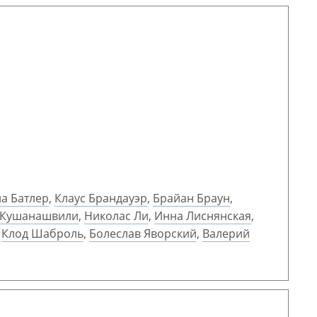
а Батлер
,
Клаус Брандауэр
,
Брайан Браун
,
 Кушанашвили
,
Николас Ли
,
Инна Лиснянская
,
,
Клод Шаброль
,
Болеслав Яворский
,
Валерий