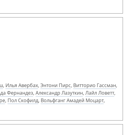
уш
,
Илья Авербах
,
Энтони Пирс
,
Витторио Гассман
,
да Фернандез
,
Александр Лазуткин
,
Лайл Ловетт
,
ре
,
Пол Скофилд
,
Вольфганг Амадей Моцарт
,