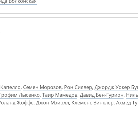
ида Волконская
в
 Капелло
,
Семен Морозов
,
Рон Силвер
,
Джордж Уокер Б
Трофим Лысенко
,
Таир Мамедов
,
Давид Бен-Гурион
,
Ниль
Роланд Жоффе
,
Джон Мэйолл
,
Клеменс Винклер
,
Ахмед Ту