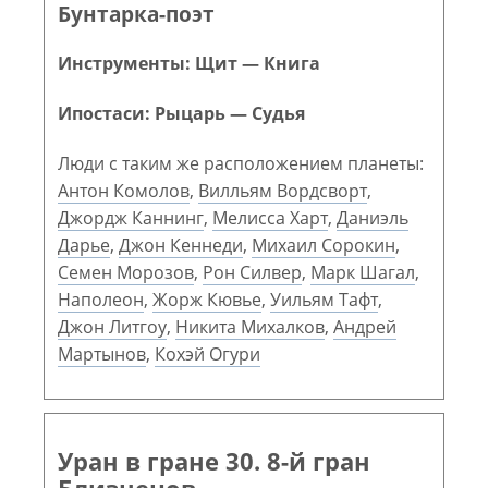
Бунтарка-поэт
Инструменты: Щит — Книга
Ипостаси: Рыцарь — Судья
Люди с таким же расположением планеты:
Антон Комолов
,
Вилльям Вордсворт
,
Джордж Каннинг
,
Мелисса Харт
,
Даниэль
Дарье
,
Джон Кеннеди
,
Михаил Сорокин
,
Семен Морозов
,
Рон Силвер
,
Марк Шагал
,
Наполеон
,
Жорж Кювье
,
Уильям Тафт
,
Джон Литгоу
,
Никита Михалков
,
Андрей
Мартынов
,
Кохэй Огури
Уран в гране 30. 8-й гран
Близнецов