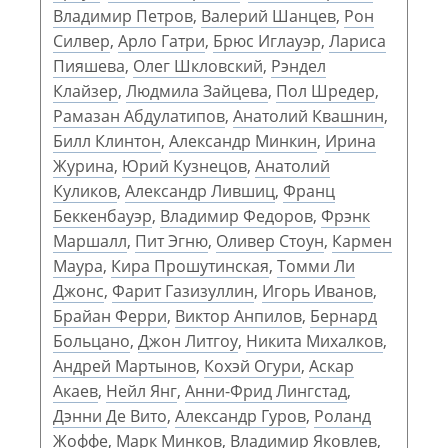
Владимир Петров
,
Валерий Шанцев
,
Рон
Силвер
,
Арло Гатри
,
Брюс Иглауэр
,
Лариса
Пияшева
,
Олег Шкловский
,
Рэндел
Клайзер
,
Людмила Зайцева
,
Пол Шредер
,
Рамазан Абдулатипов
,
Анатолий Квашнин
,
Билл Клинтон
,
Александр Минкин
,
Ирина
Журина
,
Юрий Кузнецов
,
Анатолий
Куликов
,
Александр Лившиц
,
Франц
Беккенбауэр
,
Владимир Федоров
,
Фрэнк
Маршалл
,
Пит Эгню
,
Оливер Стоун
,
Кармен
Маура
,
Кира Прошутинская
,
Томми Ли
Джонс
,
Фарит Газизуллин
,
Игорь Иванов
,
Брайан Ферри
,
Виктор Анпилов
,
Бернард
Больцано
,
Джон Литгоу
,
Никита Михалков
,
Андрей Мартынов
,
Кохэй Огури
,
Аскар
Акаев
,
Нейл Янг
,
Анни-Фрид Лингстад
,
Дэнни Де Вито
,
Александр Гуров
,
Роланд
Жоффе
,
Марк Минков
,
Владимир Яковлев
,