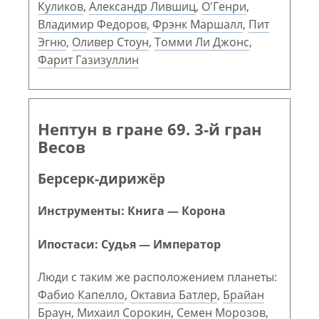
Куликов
,
Александр Лившиц
,
О'Генри
,
Владимир Федоров
,
Фрэнк Маршалл
,
Пит
Эгню
,
Оливер Стоун
,
Томми Ли Джонс
,
Фарит Газизуллин
Нептун в гране 69. 3-й гран
Весов
Берсерк-дирижёр
Инструменты: Книга — Корона
Ипостаси: Судья — Император
Люди с таким же расположением планеты:
Фабио Капелло
,
Октавиа Батлер
,
Брайан
Браун
,
Михаил Сорокин
,
Семен Морозов
,