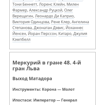
Тони Беннетт
,
Лоренс Клейн
,
Милен
Фармер
,
Александр Руцкой
,
Олег
Верещагин
,
Леонардо Ди Каприо
,
Виктория Одинцова
,
Рене Клер
,
Ангелина
Степанова
,
Джонатан Дэвис
,
Йоханнес
Йенсен
,
Йоран Перссон
,
Китаро
,
Джулия
Кэмпбелл
Меркурий в гране 48. 4-й
гран Льва
Выход Матадора
Инструменты: Корона — Молот
Ипостаси: Император — Генерал