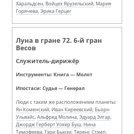
Харальдсен
,
Войцех Ярузельский
,
Мария
Горячева
,
Эрика Герцег
Луна в гране 72. 6-й гран
Весов
Служитель-дирижёр
Инструменты: Книга — Молот
Ипостаси: Судья — Генерал
Люди с таким же расположением планеты:
Ян Коменский
,
Иван Киреевский
,
Бьорн
Ульвэйс
,
Альфред Молина
,
Эдуард Элгар
,
Джордж Герберт Уокер Буш
,
Нина
Тимофеева
,
Гэри Бьюзи
,
Теренс Стэмп
,