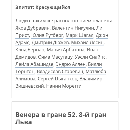
Эпитет: Красующийся
Люди с таким же расположением планеты:
Яков Дубравин
,
Валентин Никулин
,
Ли
Прист
,
Юлия Рутберг
,
Марк Шагал
,
Джон
Адамс
,
Дмитрий Дюжев
,
Михаил Лесин
,
Клод Бернар
,
Мария Арбатова
,
Иван
Демидов
,
Ояма Масутацу
,
Уэсли Снайпс
,
Лейла Абашидзе
,
Эндрю Аллен
,
Билли
Торнтон
,
Владислав Старевич
,
Матлюба
Алимова
,
Сергей Цыганков
,
Владимир
Вишневский
,
Нанни Моретти
Венера в гране 52. 8-й гран
Льва