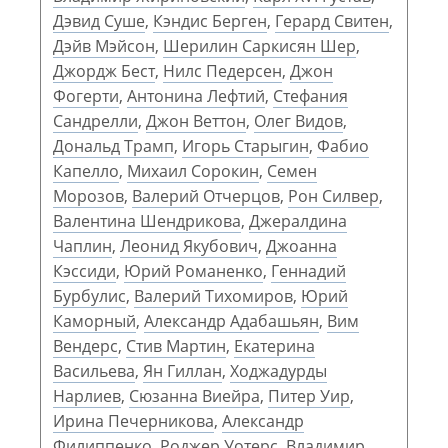
Дэвид Суше
,
Кэндис Берген
,
Герард Свитен
,
Дэйв Мэйсон
,
Шерилин Саркисян Шер
,
Джордж Бест
,
Нилс Педерсен
,
Джон
Фогерти
,
Антонина Лефтий
,
Стефания
Сандрелли
,
Джон Веттон
,
Олег Видов
,
Дональд Трамп
,
Игорь Старыгин
,
Фабио
Капелло
,
Михаил Сорокин
,
Семен
Морозов
,
Валерий Отчерцов
,
Рон Силвер
,
Валентина Шендрикова
,
Джералдина
Чаплин
,
Леонид Якубович
,
Джоанна
Кэссиди
,
Юрий Романенко
,
Геннадий
Бурбулис
,
Валерий Тихомиров
,
Юрий
Каморный
,
Александр Адабашьян
,
Вим
Вендерс
,
Стив Мартин
,
Екатерина
Васильева
,
Ян Гиллан
,
Ходжадурды
Нарлиев
,
Сюзанна Виейра
,
Питер Уир
,
Ирина Печерникова
,
Александр
Филиппенко
,
Роджер Уотерс
,
Владимир