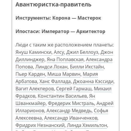
Авантюристка-правитель
Инструменты: Корона — Мастерок
Ипостаси: Император — Архитектор
Люди с таким же расположением планеты:
Януш Камински
,
Алсу
,
Джил Беллоуз
,
Джон
Диллинджер
,
Яна Поплавская
,
Александра
Попова
,
Линдси Лохан
,
Билли Икстайн
,
Пьер Карден
,
Миша Марвин
,
Мария
Арбатова
,
Ханс Фаллада
,
Джоанна Кэссиди
,
Вагит Алекперов
,
Сергей Гармаш
,
Михаил
Фрадков
,
Константин Васильев
,
Ян
Шванкмайер
,
Фредерик Мистраль
,
Андрей
Илларионов
,
Александр Медведь
,
Софья
Алексеевна
,
Александр Иванченков
,
Фридрих Незнанский
,
Линда Хэмильтон
,