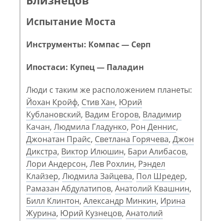
Испытание Моста
Инструменты: Компас — Серп
Ипостаси: Купец — Паладин
Люди с таким же расположением планеты:
Йохан Кройф
,
Стив Хан
,
Юрий
Кублановский
,
Вадим Егоров
,
Владимир
Качан
,
Людмила Гладунко
,
Рон Деннис
,
Джонатан Прайс
,
Светлана Горячева
,
Джон
Дикстра
,
Виктор Илюшин
,
Бари Алибасов
,
Лори Андерсон
,
Лев Рохлин
,
Рэндел
Клайзер
,
Людмила Зайцева
,
Пол Шредер
,
Рамазан Абдулатипов
,
Анатолий Квашнин
,
Билл Клинтон
,
Александр Минкин
,
Ирина
Журина
,
Юрий Кузнецов
,
Анатолий