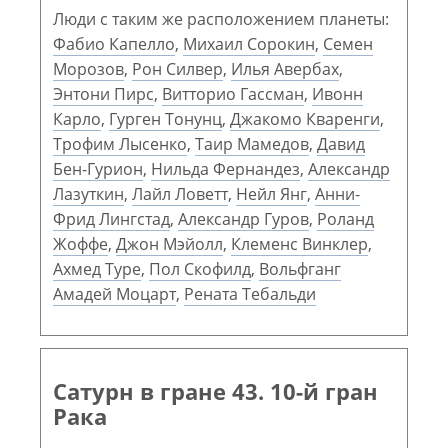
Люди с таким же расположением планеты:
Фабио Капелло
,
Михаил Сорокин
,
Семен
Морозов
,
Рон Силвер
,
Илья Авербах
,
Энтони Пирс
,
Витторио Гассман
,
Ивонн
Карло
,
Гурген Тонунц
,
Джакомо Кваренги
,
Трофим Лысенко
,
Таир Мамедов
,
Давид
Бен-Гурион
,
Нильда Фернандез
,
Александр
Лазуткин
,
Лайл Ловетт
,
Нейл Янг
,
Анни-
Фрид Лингстад
,
Александр Гуров
,
Роланд
Жоффе
,
Джон Мэйолл
,
Клеменс Винклер
,
Ахмед Туре
,
Пол Скофилд
,
Вольфганг
Амадей Моцарт
,
Рената Тебальди
Сатурн в гране 43. 10-й гран
Рака