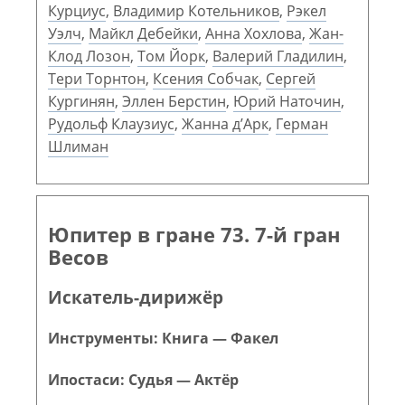
Курциус
,
Владимир Котельников
,
Рэкел
Уэлч
,
Майкл Дебейки
,
Анна Хохлова
,
Жан-
Клод Лозон
,
Том Йорк
,
Валерий Гладилин
,
Тери Торнтон
,
Ксения Собчак
,
Сергей
Кургинян
,
Эллен Берстин
,
Юрий Наточин
,
Рудольф Клаузиус
,
Жанна д’Арк
,
Герман
Шлиман
Юпитер в гране 73. 7-й гран
Весов
Искатель-дирижёр
Инструменты: Книга — Факел
Ипостаси: Судья — Актёр