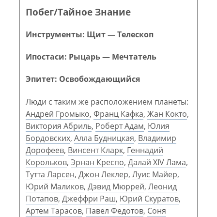
Побег/Тайное Знание
Инструменты: Щит — Телескоп
Ипостаси: Рыцарь — Мечтатель
Эпитет: Освобождающийся
Люди с таким же расположением планеты:
Андрей Громыко
,
Франц Кафка
,
Жан Кокто
,
Виктория Абриль
,
Роберт Адам
,
Юлия
Бордовских
,
Алла Будницкая
,
Владимир
Дорофеев
,
Винсент Кларк
,
Геннадий
Корольков
,
Эрнан Креспо
,
Далай XIV Лама
,
Тутта Ларсен
,
Джон Леклер
,
Луис Майер
,
Юрий Маликов
,
Дэвид Мюррей
,
Леонид
Потапов
,
Джеффри Раш
,
Юрий Скуратов
,
Артем Тарасов
,
Павел Федотов
,
Соня