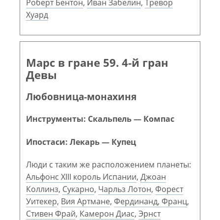
Роберт Бентон
,
Иван Забелин
,
Тревор
Хуард
Марс в гране 59. 4-й гран
Девы
Любовница-монахиня
Инструменты: Скальпель — Компас
Ипостаси: Лекарь — Купец
Люди с таким же расположением планеты:
Альфонс XIII король Испании
,
Джоан
Коллинз
,
Сукарно
,
Чарльз Лотон
,
Форест
Уитекер
,
Вия Артмане
,
Фердинанд, Франц
,
Стивен Фрай
,
Камерон Диас
,
Эрнст