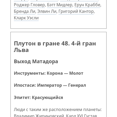
Роджер Гловер
,
Бэтт Мидлер
,
Ерун Краббе
,
Бренда Ли
,
Элвин Ли
,
Григорий Кантор
,
Кларк Уэсли
Плутон в гране 48. 4-й гран
Льва
Выход Матадора
Инструменты: Корона — Молот
Ипостаси: Император — Генерал
Эпитет: Красующийся
Люди с таким же расположением планеты:
Владимир Жириновский
,
Карл XVI Густав
,