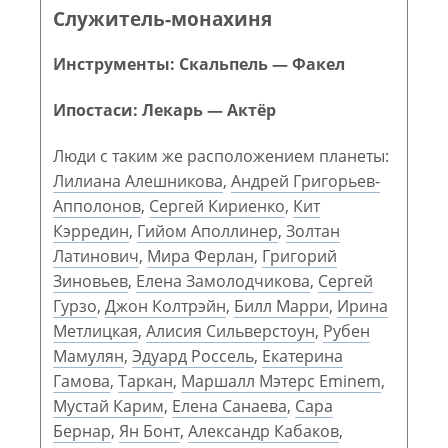
Служитель-монахиня
Инструменты: Скальпель — Факел
Ипостаси: Лекарь — Актёр
Люди с таким же расположением планеты:
Лилиана Алешникова
,
Андрей Григорьев-
Апполонов
,
Сергей Кириенко
,
Кит
Кэрредин
,
Гийом Аполлинер
,
Золтан
Латинович
,
Мира Ферлан
,
Григорий
Зиновьев
,
Елена Замолодчикова
,
Сергей
Гурзо
,
Джон Колтрэйн
,
Билл Марри
,
Ирина
Метлицкая
,
Алисия Сильверстоун
,
Рубен
Мамулян
,
Эдуард Россель
,
Екатерина
Гамова
,
Таркан
,
Маршалл Мэтерс Eminem
,
Мустай Карим
,
Елена Санаева
,
Сара
Бернар
,
Ян Бонт
,
Александр Кабаков
,