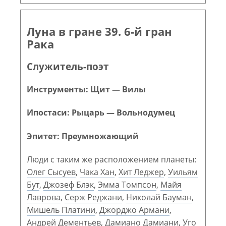
Луна в гране 39. 6-й гран
Рака
Служитель-поэт
Инструменты: Щит — Вилы
Ипостаси: Рыцарь — Вольнодумец
Эпитет: Преумножающий
Люди с таким же расположением планеты:
Олег Сысуев
,
Чака Хан
,
Хит Леджер
,
Уильям
Бут
,
Джозеф Блэк
,
Эмма Томпсон
,
Майя
Лаврова
,
Серж Реджани
,
Николай Бауман
,
Мишель Платини
,
Джорджо Армани
,
Андрей Дементьев
,
Дамиано Дамиани
,
Уго