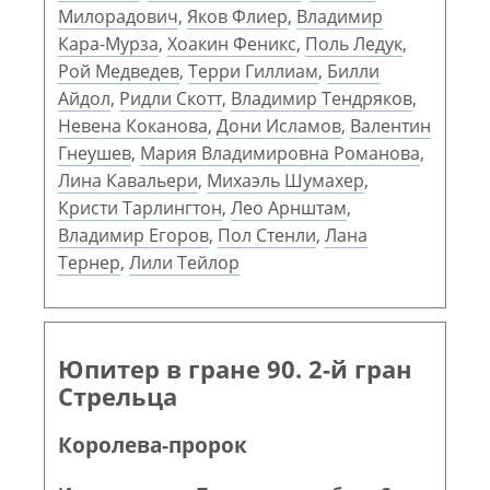
Милорадович
,
Яков Флиер
,
Владимир
Кара-Мурза
,
Хоакин Феникс
,
Поль Ледук
,
Рой Медведев
,
Терри Гиллиам
,
Билли
Айдол
,
Ридли Скотт
,
Владимир Тендряков
,
Невена Коканова
,
Дони Исламов
,
Валентин
Гнеушев
,
Мария Владимировна Романова
,
Лина Кавальери
,
Михаэль Шумахер
,
Кристи Тарлингтон
,
Лео Арнштам
,
Владимир Егоров
,
Пол Стенли
,
Лана
Тернер
,
Лили Тейлор
Юпитер в гране 90. 2-й гран
Стрельца
Королева-пророк