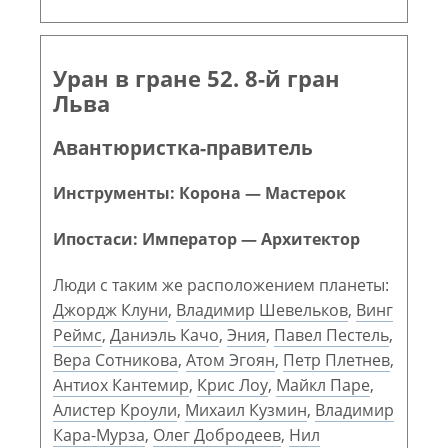
Уран в гране 52. 8-й гран
Льва
Авантюристка-правитель
Инструменты: Корона — Мастерок
Ипостаси: Император — Архитектор
Люди с таким же расположением планеты:
Джордж Клуни
,
Владимир Шевельков
,
Винг
Реймс
,
Даниэль Качо
,
Эния
,
Павел Пестель
,
Вера Сотникова
,
Атом Эгоян
,
Петр Плетнев
,
Антиох Кантемир
,
Крис Лоу
,
Майкл Паре
,
Алистер Кроули
,
Михаил Кузмин
,
Владимир
Кара-Мурза
,
Олег Добродеев
,
Нил