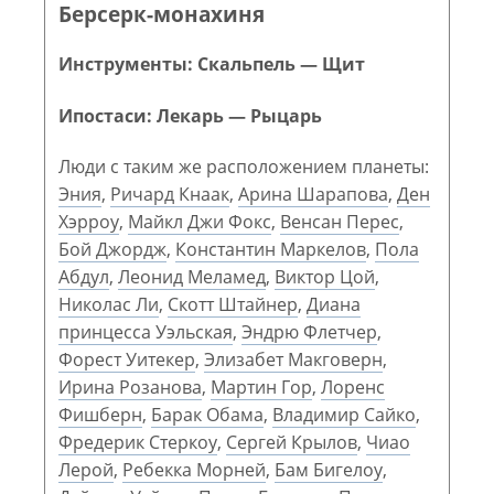
Берсерк-монахиня
Инструменты: Скальпель — Щит
Ипостаси: Лекарь — Рыцарь
Люди с таким же расположением планеты:
Эния
,
Ричард Кнаак
,
Арина Шарапова
,
Ден
Хэрроу
,
Майкл Джи Фокс
,
Венсан Перес
,
Бой Джордж
,
Константин Маркелов
,
Пола
Абдул
,
Леонид Меламед
,
Виктор Цой
,
Николас Ли
,
Скотт Штайнер
,
Диана
принцесса Уэльская
,
Эндрю Флетчер
,
Форест Уитекер
,
Элизабет Макговерн
,
Ирина Розанова
,
Мартин Гор
,
Лоренс
Фишберн
,
Барак Обама
,
Владимир Сайко
,
Фредерик Стеркоу
,
Сергей Крылов
,
Чиао
Лерой
,
Ребекка Морней
,
Бам Бигелоу
,