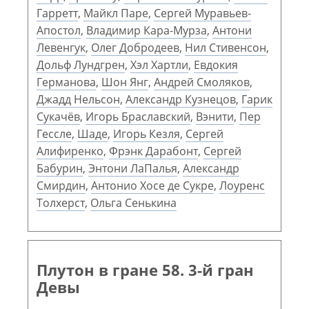
Гарретт
,
Майкл Паре
,
Сергей Муравьев-
Апостол
,
Владимир Кара-Мурза
,
Антони
Левенгук
,
Олег Добродеев
,
Нил Стивенсон
,
Дольф Лундгрен
,
Хэл Хартли
,
Евдокия
Германова
,
Шон Янг
,
Андрей Смоляков
,
Джадд Нельсон
,
Александр Кузнецов
,
Гарик
Сукачёв
,
Игорь Браславский
,
Вэнити
,
Пер
Гессле
,
Шаде
,
Игорь Кезля
,
Сергей
Алифиренко
,
Фрэнк Дарабонт
,
Сергей
Бабурин
,
Энтони ЛаПалья
,
Александр
Смирдин
,
Антонио Хосе де Сукре
,
Лоуренс
Толхерст
,
Ольга Сенькина
Плутон в гране 58. 3-й гран
Девы