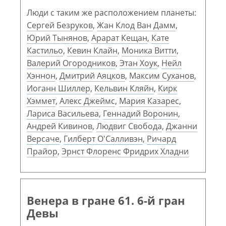
Люди с таким же расположением планеты:
Сергей Безруков
,
Жан Клод Ван Дамм
,
Юрий Тынянов
,
Арарат Кещан
,
Кате
Кастильо
,
Кевин Клайн
,
Моника Витти
,
Валерий Огородников
,
Этан Хоук
,
Нейл
Хэннон
,
Дмитрий Аяцков
,
Максим Суханов
,
Иоганн Шиллер
,
Кельвин Кляйн
,
Кирк
Хэммет
,
Алекс Джеймс
,
Мария Казарес
,
Лариса Васильева
,
Геннадий Воронин
,
Андрей Кивинов
,
Людвиг Свобода
,
Джанни
Версаче
,
Гилберт О'Салливэн
,
Ричард
Прайор
,
Эрнст Флоренс Фридрих Хладни
Венера в гране 61. 6-й гран
Девы