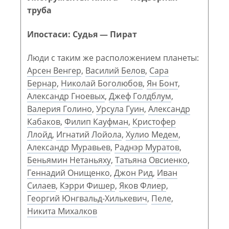
труба
Ипостаси: Судья — Пират
Люди с таким же расположением планеты:
Арсен Венгер
,
Василий Белов
,
Сара
Бернар
,
Николай Боголюбов
,
Ян Бонт
,
Александр Гноевых
,
Джеф Голдблум
,
Валерия Голино
,
Урсула Гуин
,
Александр
Кабаков
,
Филип Кауфман
,
Кристофер
Ллойд
,
Игнатий Лойола
,
Хулио Медем
,
Александр Муравьев
,
Раднэр Муратов
,
Беньямин Нетаньяху
,
Татьяна Овсиенко
,
Геннадий Онищенко
,
Джон Рид
,
Иван
Силаев
,
Кэрри Фишер
,
Яков Флиер
,
Георгий Юнгвальд-Хилькевич
,
Пеле
,
Никита Михалков