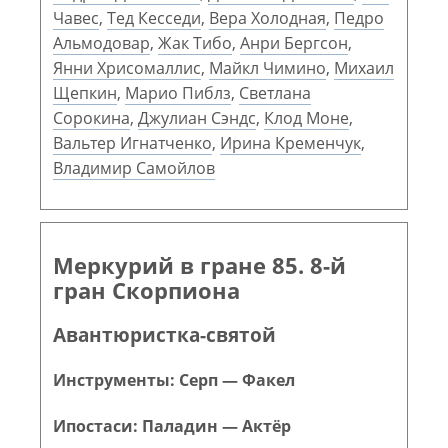
Чавес
,
Тед Кесседи
,
Вера Холодная
,
Педро
Альмодовар
,
Жак Тибо
,
Анри Бергсон
,
Янни Хрисомаллис
,
Майкл Чимино
,
Михаил
Щепкин
,
Марио Пиблз
,
Светлана
Сорокина
,
Джулиан Сэндс
,
Клод Моне
,
Вальтер Игнатченко
,
Ирина Кременчук
,
Владимир Самойлов
Меркурий в гране 85. 8-й
гран Скорпиона
Авантюристка-святой
Инструменты: Серп — Факел
Ипостаси: Паладин — Актёр