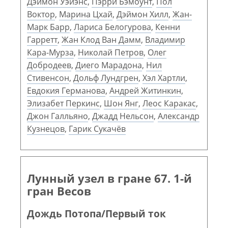
Дэймон Уэйэнс
,
Пэрри Бэмоунт
,
Пол
Воктор
,
Марина Цхай
,
Дэймон Хилл
,
Жан-
Марк Барр
,
Лариса Белогурова
,
Кенни
Гарретт
,
Жан Клод Ван Дамм
,
Владимир
Кара-Мурза
,
Николай Петров
,
Олег
Добродеев
,
Диего Марадона
,
Нил
Стивенсон
,
Дольф Лундгрен
,
Хэл Хартли
,
Евдокия Германова
,
Андрей Житинкин
,
Элизабет Перкинс
,
Шон Янг
,
Леос Каракас
,
Джон Галльяно
,
Джадд Нельсон
,
Александр
Кузнецов
,
Гарик Сукачёв
Лунный узел в гране 67. 1-й
гран Весов
Дождь Потопа/Первый ток