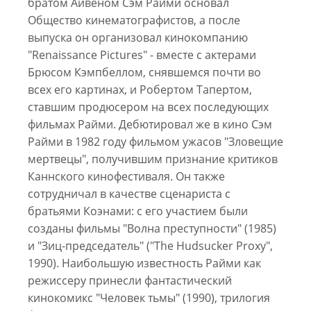
братом Айвеном Сэм Райми основал
Общество кинематографистов, а после
выпуска он организовал кинокомпанию
"Renaissance Pictures" - вместе с актерами
Брюсом Кэмпбеллом, снявшемся почти во
всех его картинах, и Робертом Тапертом,
ставшим продюсером на всех последующих
фильмах Райми. Дебютировал же в кино Сэм
Райми в 1982 году фильмом ужасов "Зловещие
мертвецы", получившим признание критиков
Каннского кинофестиваля. Он также
сотрудничал в качестве сценариста с
братьями Коэнами: с его участием были
созданы фильмы "Волна преступности" (1985)
и "Зиц-председатель" ("The Hudsucker Proxy",
1990). Наибольшую известность Райми как
режиссеру принесли фантастический
кинокомикс "Человек тьмы" (1990), трилогия