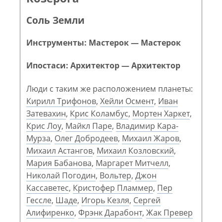
Соль Земли
Инструменты: Мастерок — Мастерок
Ипостаси: Архитектор — Архитектор
Люди с таким же расположением планеты:
Кирилл Трифонов
,
Хейли Осмент
,
Иван
Затевахин
,
Крис Коламбус
,
Мортен Харкет
,
Крис Лоу
,
Майкл Паре
,
Владимир Кара-
Мурза
,
Олег Добродеев
,
Михаил Жаров
,
Михаил Астангов
,
Михаил Козловский
,
Мария Бабанова
,
Маргарет Митчелл
,
Николай Погодин
,
Вольтер
,
Джон
Кассаветес
,
Кристофер Пламмер
,
Пер
Гессле
,
Шаде
,
Игорь Кезля
,
Сергей
Алифиренко
,
Фрэнк Дарабонт
,
Жак Превер