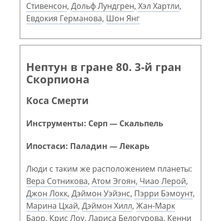
Стивенсон
,
Дольф Лундгрен
,
Хэл Хартли
,
Евдокия Германова
,
Шон Янг
Нептун в гране 80. 3-й гран
Скорпиона
Коса Смерти
Инструменты: Серп — Скальпель
Ипостаси: Паладин — Лекарь
Люди с таким же расположением планеты:
Вера Сотникова
,
Атом Эгоян
,
Чиао Лерой
,
Джон Локк
,
Дэймон Уэйэнс
,
Пэрри Бэмоунт
,
Марина Цхай
,
Дэймон Хилл
,
Жан-Марк
Барр
,
Крис Лоу
,
Лариса Белогурова
,
Кенни