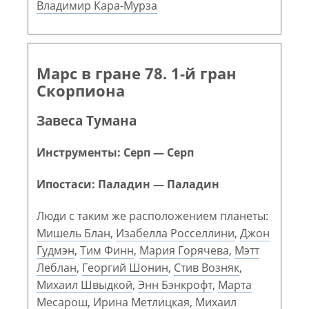
Владимир Кара-Мурза
Марс в гране 78. 1-й гран
Скорпиона
Завеса Тумана
Инструменты: Серп — Серп
Ипостаси: Паладин — Паладин
Люди с таким же расположением планеты:
Мишель Блан
,
Изабелла Росселлини
,
Джон
Гудмэн
,
Тим Финн
,
Мария Горячева
,
Мэтт
Леблан
,
Георгий Шонин
,
Стив Возняк
,
Михаил Швыдкой
,
Энн Бэнкрофт
,
Марта
Месарош
,
Ирина Метлицкая
,
Михаил