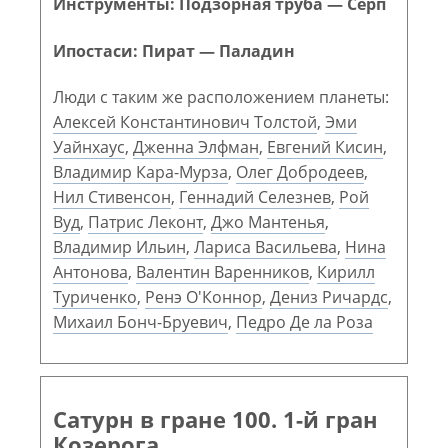
Инструменты: Подзорная труба — Серп
Ипостаси: Пират — Паладин
Люди с таким же расположением планеты:
Алексей Константинович Толстой
,
Эми
Уайнхаус
,
Дженна Элфман
,
Евгений Кисин
,
Владимир Кара-Мурза
,
Олег Добродеев
,
Нил Стивенсон
,
Геннадий Селезнев
,
Рой
Вуд
,
Патрис Леконт
,
Джо Мантенья
,
Владимир Ильин
,
Лариса Васильева
,
Нина
Антонова
,
Валентин Варенников
,
Кирилл
Туриченко
,
Ренэ О'Коннор
,
Дениз Ричардс
,
Михаил Бонч-Бруевич
,
Педро Де ла Роза
Сатурн в гране 100. 1-й гран
Козерога