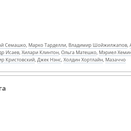
ай Семашко
,
Марко Тарделли
,
Владимир Шойжилжапов
,
др Исаев
,
Хилари Клинтон
,
Ольга Матешко
,
Мэриел Хеми
ир Кристовский
,
Джек Нэнс
,
Холдин Хортлайн
,
Мазаччо
га