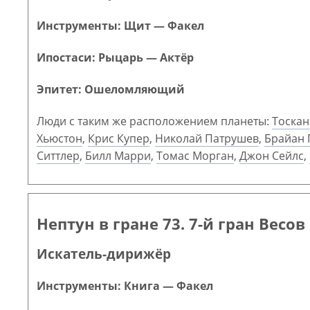
Инструменты: Щит — Факел
Ипостаси: Рыцарь — Актёр
Эпитет: Ошеломляющий
Люди с таким же расположением планеты:
Тоскан
Хьюстон
,
Крис Купер
,
Николай Патрушев
,
Брайан 
Ситтлер
,
Билл Марри
,
Томас Морган
,
Джон Сейлс
,
Нептун в гране 73. 7-й гран Весов
Искатель-дирижёр
Инструменты: Книга — Факел