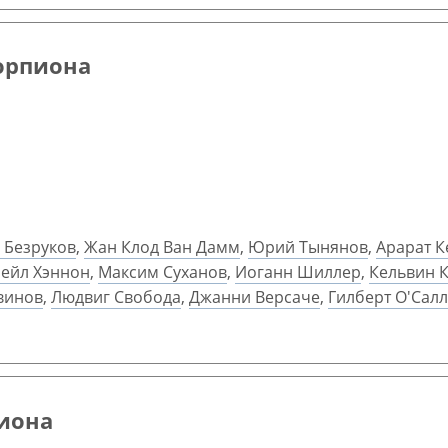
корпиона
 Безруков
,
Жан Клод Ван Дамм
,
Юрий Тынянов
,
Арарат 
ейл Хэннон
,
Максим Суханов
,
Иоганн Шиллер
,
Кельвин 
винов
,
Людвиг Свобода
,
Джанни Версаче
,
Гилберт О'Сал
пиона