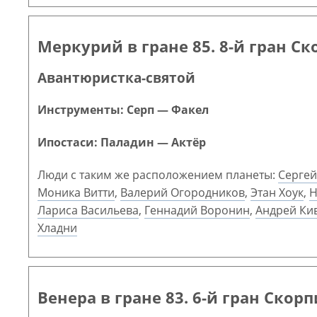
Меркурий в гране 85. 8-й гран С
Авантюристка-святой
Инструменты: Серп — Факел
Ипостаси: Паладин — Актёр
Люди с таким же расположением планеты:
Сергей
Моника Витти
,
Валерий Огородников
,
Этан Хоук
,
Н
Лариса Васильева
,
Геннадий Воронин
,
Андрей Ки
Хладни
Венера в гране 83. 6-й гран Скор