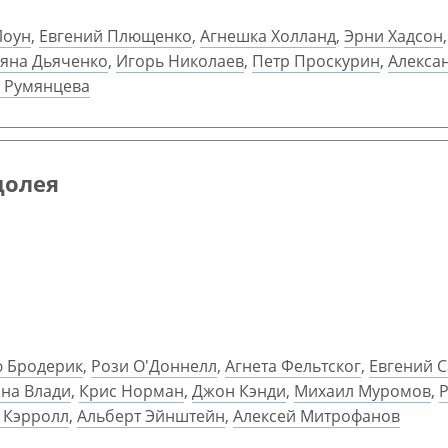
Лоун
,
Евгений Плющенко
,
Агнешка Холланд
,
Эрни Хадсон
ьяна Дьяченко
,
Игорь Николаев
,
Петр Проскурин
,
Алекса
 Румянцева
долея
ю Бродерик
,
Рози О'Доннелл
,
Агнета Фельтског
,
Евгений 
на Влади
,
Крис Норман
,
Джон Кэнди
,
Михаил Муромов
,
Р
 Кэрролл
,
Альберт Эйнштейн
,
Алексей Митрофанов