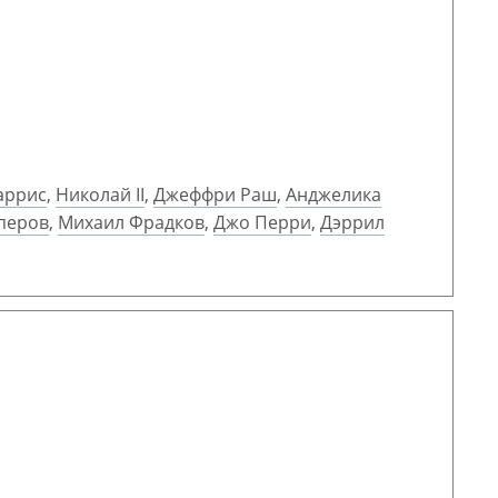
аррис
,
Николай II
,
Джеффри Раш
,
Анджелика
кперов
,
Михаил Фрадков
,
Джо Перри
,
Дэррил