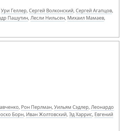
,
Ури Геллер
,
Сергей Волконский
,
Сергей Агапцов
,
ндр Пашутин
,
Лесли Нильсен
,
Михаил Мамаев
,
Савченко
,
Рон Перлман
,
Уильям Сэдлер
,
Леонардо
оско Борн
,
Иван Жолтовский
,
Эд Харрис
,
Евгений