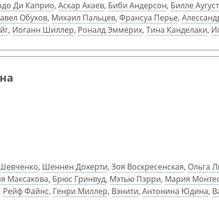
рдо Ди Каприо
,
Аскар Акаев
,
Биби Андерсон
,
Билле Аугуст
авел Обухов
,
Михаил Пальцев
,
Франсуа Перье
,
Алессанд
йг
,
Иоганн Шиллер
,
Роналд Эммерих
,
Тина Канделаки
,
И
она
Шевченко
,
Шеннен Дохерти
,
Зоя Воскресенская
,
Ольга Л
я Максакова
,
Брюс Гринвуд
,
Мэтью Пэрри
,
Мария Монте
,
Рейф Файнс
,
Генри Миллер
,
Вэнити
,
Антонина Юдина
,
В