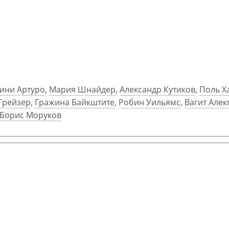
ини Артуро
,
Мария Шнайдер
,
Александр Кутиков
,
Поль Х
Грейзер
,
Гражина Байкштите
,
Робин Уильямс
,
Вагит Але
Борис Моруков