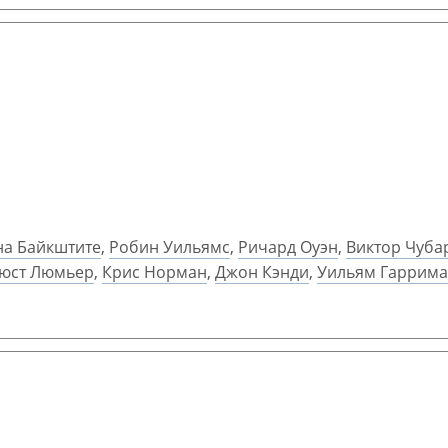
на Байкштите
,
Робин Уильямс
,
Ричард Оуэн
,
Виктор Чуба
юст Люмьер
,
Крис Норман
,
Джон Кэнди
,
Уильям Гаррим