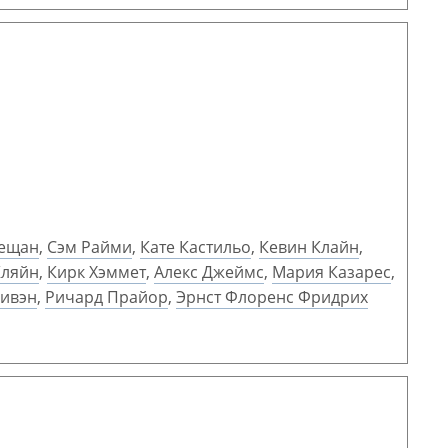
Кещан
,
Сэм Райми
,
Кате Кастильо
,
Кевин Клайн
,
Кляйн
,
Кирк Хэммет
,
Алекс Джеймс
,
Мария Казарес
,
ливэн
,
Ричард Прайор
,
Эрнст Флоренс Фридрих