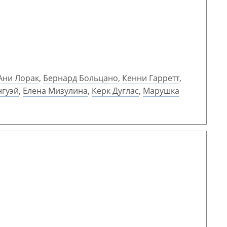
Ани Лорак
,
Бернард Больцано
,
Кенни Гарретт
,
нгуэй
,
Елена Мизулина
,
Керк Дуглас
,
Марушка