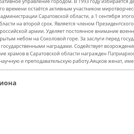
ративное управление городом. В 1993 году избирается 
го времени остаётся активным участником миротворческ
 администрации Саратовской области, а 1 сентября этого
бласти на второй срок. Является членом Президентског
а российской армии. Уделяет постоянное внимание вое
рытым небом на Соколовой горе. За заслуги перед госу
 государственными наградами. Содействует возрождени
ние храмов в Саратовской области награжден Патриархо
 научную и преподавательскую работу.Аяцков женат, име
пиона