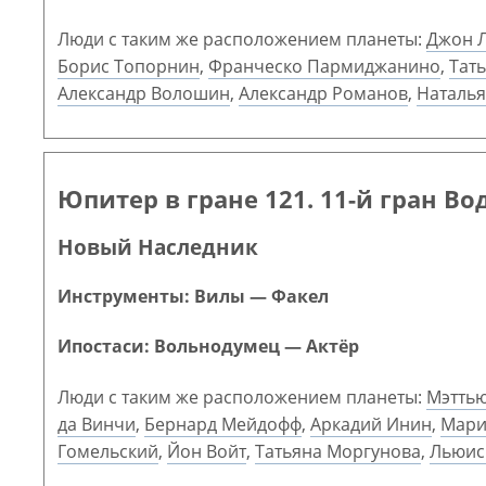
Люди с таким же расположением планеты:
Джон 
Борис Топорнин
,
Франческо Пармиджанино
,
Тат
Александр Волошин
,
Александр Романов
,
Наталья
Юпитер в гране 121. 11-й гран Во
Новый Наследник
Инструменты: Вилы — Факел
Ипостаси: Вольнодумец — Актёр
Люди с таким же расположением планеты:
Мэтть
да Винчи
,
Бернард Мейдофф
,
Аркадий Инин
,
Мари
Гомельский
,
Йон Войт
,
Татьяна Моргунова
,
Льюис