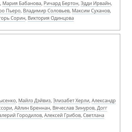
,
Мария Бабанова
,
Ричард Бертон
,
Эдди Ирвайн
,
ро Пьеро
,
Владимир Соловьев
,
Максим Суханов
,
горь Сорин
,
Виктория Одинцова
ысенко
,
Майлз Дэйвиз
,
Элизабет Херли
,
Александр
ссори
,
Айлин Бреннан
,
Вячеслав Зинуров
,
Догг
алерий Городилов
,
Алексей Грибов
,
Светлана