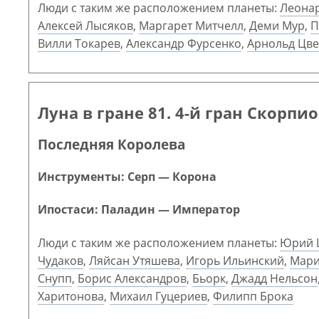
Люди с таким же расположением планеты:
Леона
Алексей Лысяков
,
Маргарет Митчелл
,
Деми Мур
,
П
Вилли Токарев
,
Александр Фурсенко
,
Арнольд Цве
Луна в гране 81. 4-й гран Скорпи
Последняя Королева
Инструменты: Серп — Корона
Ипостаси: Паладин — Император
Люди с таким же расположением планеты:
Юрий 
Чудаков
,
Ляйсан Утяшева
,
Игорь Ильинский
,
Мари
Снупп
,
Борис Александров
,
Бьорк
,
Джадд Нельсон
Харитонова
,
Михаил Гуцериев
,
Филипп Брока