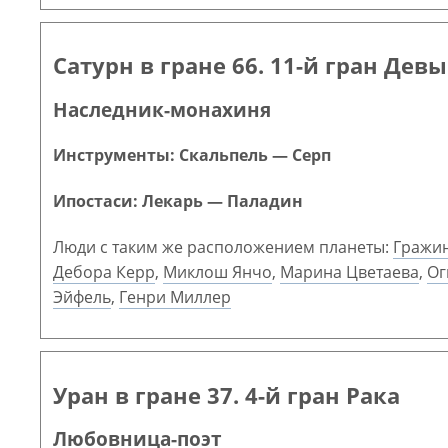
Сатурн в гране 66. 11-й гран Девы
Наследник-монахиня
Инструменты: Скальпель — Серп
Ипостаси: Лекарь — Паладин
Люди с таким же расположением планеты:
Гражи
Дебора Керр
,
Миклош Янчо
,
Марина Цветаева
,
Ог
Эйфель
,
Генри Миллер
Уран в гране 37. 4-й гран Рака
Любовница-поэт