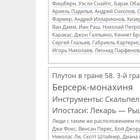
Фишберн
,
Уэсли Снайпс
,
Барак Об
Ариель Падилья
,
Андрей Соколов
,
Фармер
,
Андрей Илларионов
,
Хизе
Ван Дамм
,
Иан Раш
,
Николай Петро
Каракас
,
Джон Галльяно
,
Кеннет Бр
Сергей Глазьев
,
Габриель Картерис
Игорь Николаев
,
Леонид Парфенов
Плутон в гране 58. 3-й гр
Берсерк-монахиня
Инструменты: Скальпе
Ипостаси: Лекарь — Ры
Люди с таким же расположением п
Джи Фокс
,
Венсан Перес
,
Бой Джор
Николас Ли
,
Скотт Штайнер
,
Диана 