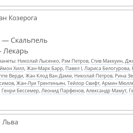
ран Козерога
 — Скальпель
— Лекарь
ланеты:
Николай Лысенко
,
Рэм Петров
,
Стив Маккуин
,
Дж
ймон Хилл
,
Жан-Марк Барр
,
Павел I
,
Лариса Белогурова
,
ппе Верди
,
Жан Клод Ван Дамм
,
Николай Петров
,
Рина З
симов
,
Жан-Луи Трентиньян
,
Тейлор Свифт
,
Армин Мюлл
,
Генри Бессемер
,
Леонид Парфенов
,
Александр Мамут
,
Г
н Льва