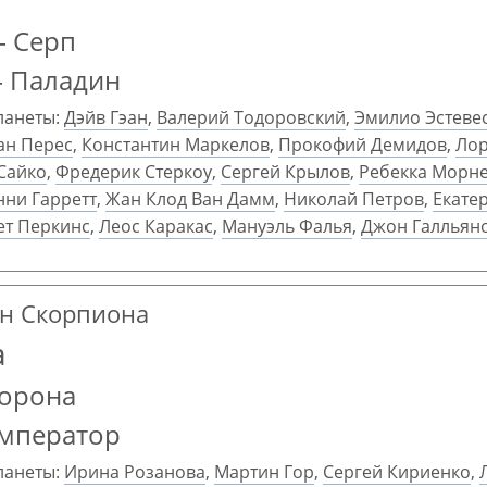
— Серп
— Паладин
ланеты:
Дэйв Гэан
,
Валерий Тодоровский
,
Эмилио Эстеве
ан Перес
,
Константин Маркелов
,
Прокофий Демидов
,
Лор
Сайко
,
Фредерик Стеркоу
,
Сергей Крылов
,
Ребекка Морн
нни Гарретт
,
Жан Клод Ван Дамм
,
Николай Петров
,
Екате
ет Перкинс
,
Леос Каракас
,
Мануэль Фалья
,
Джон Галльян
ран Скорпиона
а
Корона
Император
ланеты:
Ирина Розанова
,
Мартин Гор
,
Сергей Кириенко
,