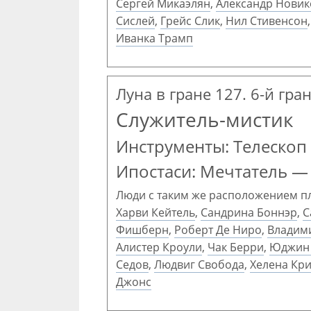
Сергей Микаэлян
,
Александр Новик
Сислей
,
Грейс Слик
,
Нил Стивенсон
Иванка Трамп
Луна в гране 127. 6-й гра
Служитель-мистик
Инструменты: Телескоп
Ипостаси: Мечтатель —
Люди с таким же расположением п
Харви Кейтель
,
Сандрина Боннэр
,
С
Фишберн
,
Роберт Де Ниро
,
Владим
Алистер Кроули
,
Чак Берри
,
Юджин 
Седов
,
Людвиг Свобода
,
Хелена Кр
Джонс