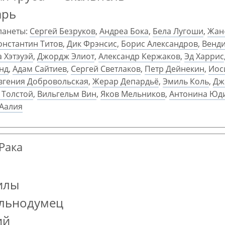
арь
ланеты:
Сергей Безруков
,
Андреа Бока
,
Бела Лугоши
,
Жан
онстантин Титов
,
Дик Фрэнсис
,
Борис Александров
,
Венди
 Хэтэуэй
,
Джордж Элиот
,
Александр Кержаков
,
Эд Харрис
нд
,
Адам Сайтиев
,
Сергей Светлаков
,
Петр Дейнекин
,
Иос
вгения Добровольская
,
Жерар Депардьё
,
Эмиль Коль
,
Дж
 Толстой
,
Вильгельм Вин
,
Яков Мельников
,
Антонина Юд
Аалия
 Рака
илы
ольнодумец
ий