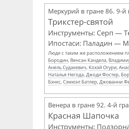
Меркурий в гране 86. 9-й
Трикстер-святой
Инструменты: Серп — Т
Ипостаси: Паладин — М
Люди с таким же расположением п
Бородин
,
Венсан Кандела
,
Владими
Анель Судакевич
,
Кохэй Огури
,
Ана
Наталья Негода
,
Джоди Фостер
,
Бор
Бэнкс
,
Сэмюэл Батлер
,
Джованни Ф
Венера в гране 92. 4-й гр
Красная Шапочка
Инструменты: Подзорна