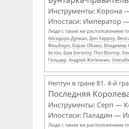
Инструменты: Корона 
Ипостаси: Император 
Люди с таким же расположением п
Айседора Дункан
,
Ден Хэрроу
,
Венс
Фишберн
,
Барак Обама
,
Владимир 
Астон
,
Бам Бигелоу
,
Пол Воктор
,
Ке
Гельцер
,
Андрей Житинкин
,
Элизаб
Нептун в гране 81. 4-й г
Последняя Королев
Инструменты: Серп — 
Ипостаси: Паладин — 
Люди с таким же расположением п