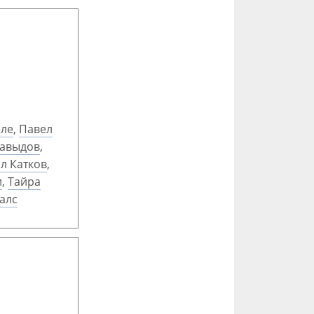
ле
,
Павел
Давыдов
,
л Катков
,
и
,
Тайра
алс