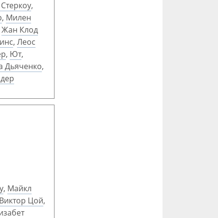
 Стеркоу
,
р
,
Милен
,
Жан Клод
кинс
,
Леос
ер
,
Ют
,
а Дьяченко
,
йдер
у
,
Майкл
Виктор Цой
,
изабет