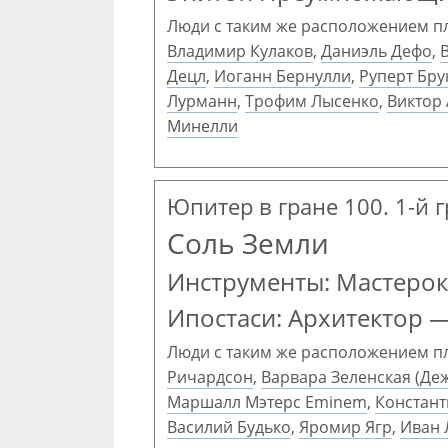
Люди с таким же расположением п
Владимир Кулаков
,
Даниэль Дефо
,
Децл
,
Иоганн Бернулли
,
Руперт Бру
Лурманн
,
Трофим Лысенко
,
Виктор
Минелли
Юпитер в гране 100. 1-й 
Соль Земли
Инструменты: Мастеро
Ипостаси: Архитектор 
Люди с таким же расположением п
Ричардсон
,
Варвара Зеленская (Де
Маршалл Мэтерс Eminem
,
Констант
Василий Будько
,
Яромир Ягр
,
Иван 