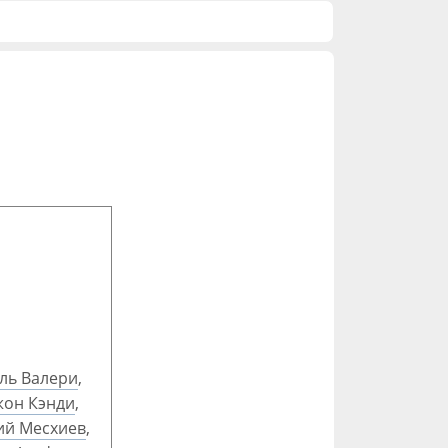
ль Валери
,
он Кэнди
,
ий Месхиев
,