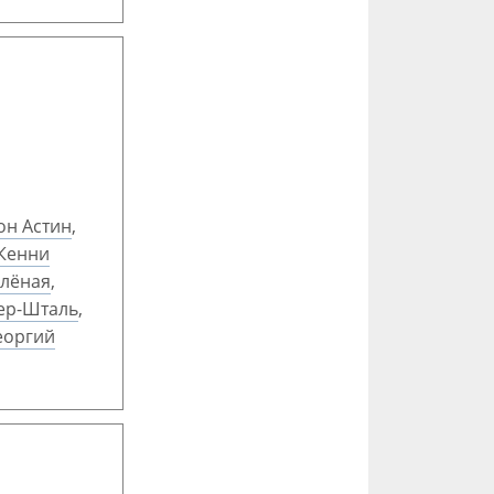
он Астин
,
Кенни
елёная
,
ер-Шталь
,
еоргий