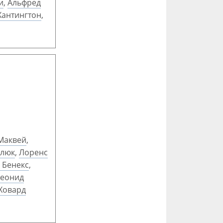
и
,
Альфред
Хантингтон
,
Маквей
,
Глюк
,
Лоренс
 Бенекс
,
еонид
Ховард