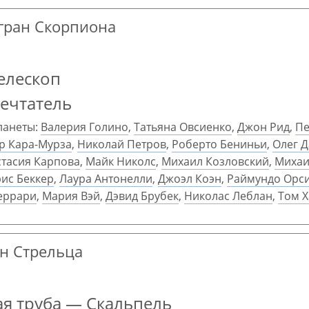
 гран Скорпиона
елескоп
ечтатель
ланеты:
Валерия Голино
,
Татьяна Овсиенко
,
Джон Рид
,
Пе
р Кара-Мурза
,
Николай Петров
,
Роберто Бениньи
,
Олег 
стасия Карпова
,
Майк Николс
,
Михаил Козловский
,
Михаи
ис Беккер
,
Лаура Антонелли
,
Джоэл Коэн
,
Раймундо Орс
еррари
,
Мария Вэй
,
Дэвид Брубек
,
Николас Леблан
,
Том Х
ан Стрельца
я труба — Скальпель