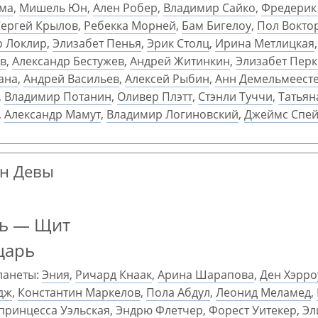
ама
,
Мишель Юн
,
Ален Робер
,
Владимир Сайко
,
Фредерик
Сергей Крылов
,
Ребекка Морней
,
Бам Бигелоу
,
Пол Вокто
р Локлир
,
Элизабет Пенья
,
Эрик Столц
,
Ирина Метлицкая
в
,
Александр Бестужев
,
Андрей Житинкин
,
Элизабет Пер
ана
,
Андрей Васильев
,
Алексей Рыбин
,
Анн Демельмеест
,
Владимир Потанин
,
Оливер Плэтт
,
Стэнли Туччи
,
Татьян
,
Александр Мамут
,
Владимир Логиновский
,
Джеймс Спе
ан Девы
ль — Щит
царь
ланеты:
Эния
,
Ричард Кнаак
,
Арина Шарапова
,
Ден Хэрро
дж
,
Константин Маркелов
,
Пола Абдул
,
Леонид Меламед
,
принцесса Уэльская
,
Эндрю Флетчер
,
Форест Уитекер
,
Эл