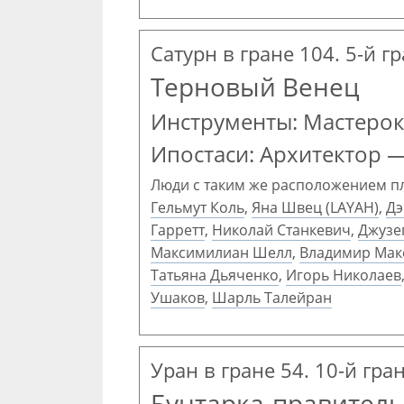
Сатурн в гране 104. 5-й г
Терновый Венец
Инструменты: Мастерок
Ипостаси: Архитектор 
Люди с таким же расположением п
Гельмут Коль
,
Яна Швец (LAYAH)
,
Дэ
Гарретт
,
Николай Станкевич
,
Джузе
Максимилиан Шелл
,
Владимир Мак
Татьяна Дьяченко
,
Игорь Николаев
Ушаков
,
Шарль Талейран
Уран в гране 54. 10-й гра
Бунтарка-правитель