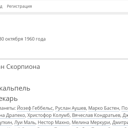
д
Регистрация
30 октября 1960 года
ран Скорпиона
кальпель
екарь
ланеты:
Йозеф Геббельс
,
Руслан Аушев
,
Марко Бастен
,
По
на Драпеко
,
Христофор Колумб
,
Вячеслав Кондратьев
,
Дж
уткин
,
Луи Маль
,
Нестор Махно
,
Мелина Меркури
,
Дмитр