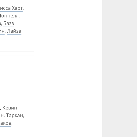
исса Харт
,
Доннелл
,
в
,
Базз
ин
,
Лайза
,
Кевин
ен
,
Таркан
,
шаков
,