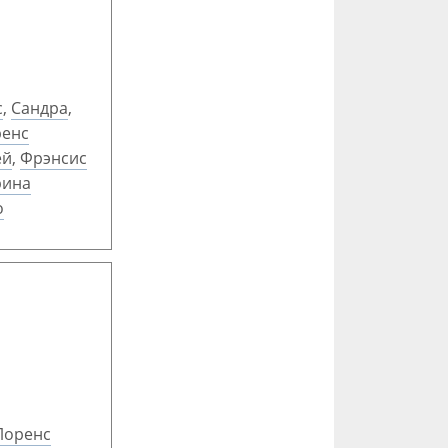
с
,
Сандра
,
енс
ей
,
Фрэнсис
рина
о
Лоренс