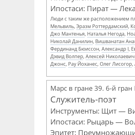
Ипостаси: Пират — Лек
Люди с таким же расположением п
Мельвиль
,
Эразм Роттердамский
,
К
Джо Мантенья
,
Наталья Негода
,
Ноа
Николай Данилин
,
Вишванатан Ана
Фердинанд Бюиссон
,
Александр I
,
Е
Дэвид Волпер
,
Алексей Николаевич
Джонс
,
Рау Йоханес
,
Олег Лисогор
,
Марс в гране 39. 6-й гран
Служитель-поэт
Инструменты: Щит — В
Ипостаси: Рыцарь — В
Эпитет: Преумножающ