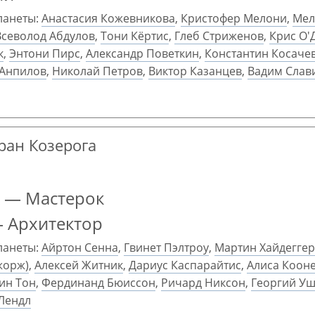
ланеты:
Анастасия Кожевникова
,
Кристофер Мелони
,
Мел
Всеволод Абдулов
,
Тони Кёртис
,
Глеб Стриженов
,
Крис О'
к
,
Энтони Пирс
,
Александр Поветкин
,
Константин Косаче
 Анпилов
,
Николай Петров
,
Виктор Казанцев
,
Вадим Слав
гран Козерога
к — Мастерок
— Архитектор
ланеты:
Айртон Сенна
,
Гвинет Пэлтроу
,
Мартин Хайдеггер
жорж)
,
Алексей Житник
,
Дариус Каспарайтис
,
Алиса Коон
ин Тон
,
Фердинанд Бюиссон
,
Ричард Никсон
,
Георгий У
Лендл