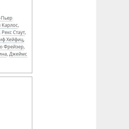
-Пьер
 Карлос
,
,
Рекс Стаут
,
иф Хейфиц
,
о Фрейзер
,
ина
,
Джеймс