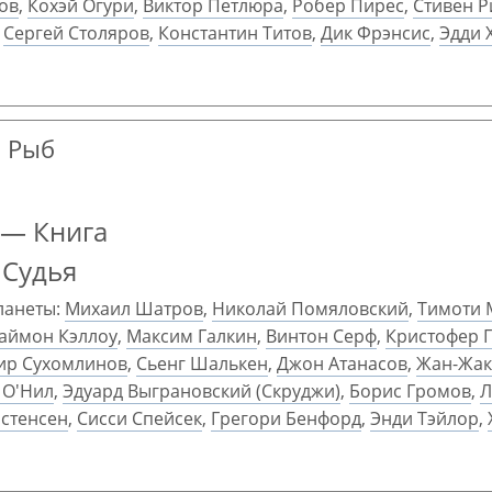
ов
,
Кохэй Огури
,
Виктор Петлюра
,
Робер Пирес
,
Стивен Р
,
Сергей Столяров
,
Константин Титов
,
Дик Фрэнсис
,
Эдди 
н Рыб
 — Книга
 Судья
ланеты:
Михаил Шатров
,
Николай Помяловский
,
Тимоти 
аймон Кэллоу
,
Максим Галкин
,
Винтон Серф
,
Кристофер 
ир Сухомлинов
,
Сьенг Шалькен
,
Джон Атанасов
,
Жан-Жак
О'Нил
,
Эдуард Выграновский (Скруджи)
,
Борис Громов
,
Л
истенсен
,
Сисси Спейсек
,
Грегори Бенфорд
,
Энди Тэйлор
,