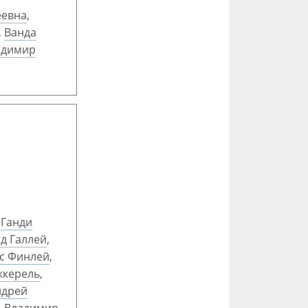
еевна
,
,
Ванда
адимир
,
Ганди
д Галлей
,
с Финлей
,
ккерель
,
ндрей