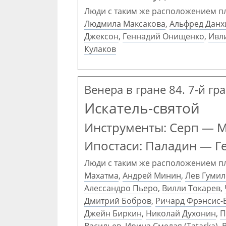
Люди с таким же расположением п
Людмила Максакова
,
Альфред Данх
Джексон
,
Геннадий Онищенко
,
Ивл
Кулаков
Венера в гране 84. 7-й г
Искатель-святой
Инструменты: Серп — 
Ипостаси: Паладин — Г
Люди с таким же расположением п
Махатма
,
Андрей Минин
,
Лев Гумил
Алессандро Пьеро
,
Вилли Токарев
,
Дмитрий Бобров
,
Ричард Фрэнсис-
Джейн Биркин
,
Николай Духонин
,
П