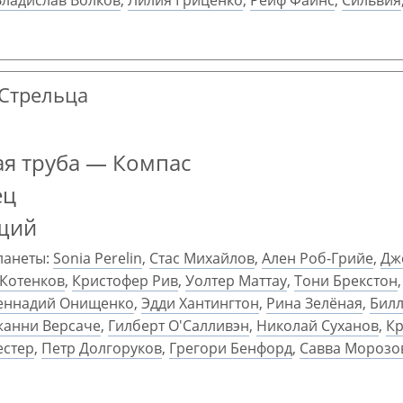
Владислав Волков
,
Лилия Гриценко
,
Рейф Файнс
,
Сильвия
 Стрельца
я труба — Компас
ец
щий
ланеты:
Sonia Perelin
,
Стас Михайлов
,
Ален Роб-Грийе
,
Дж
 Котенков
,
Кристофер Рив
,
Уолтер Маттау
,
Тони Брекстон
еннадий Онищенко
,
Эдди Хантингтон
,
Рина Зелёная
,
Билл
анни Версаче
,
Гилберт О'Салливэн
,
Николай Суханов
,
Кр
естер
,
Петр Долгоруков
,
Грегори Бенфорд
,
Савва Морозо