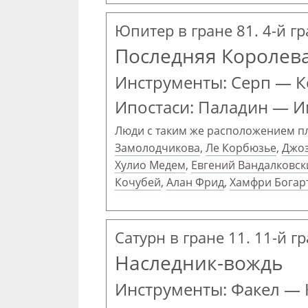
Юпитер в гране 81. 4-й г
Последняя Королев
Инструменты: Серп — 
Ипостаси: Паладин — 
Люди с таким же расположением п
Замолодчикова
,
Ле Корбюзье
,
Джоз
Хулио Медем
,
Евгений Вандалковск
Кочубей
,
Алан Фрид
,
Хамфри Богар
Сатурн в гране 11. 11-й г
Наследник-вождь
Инструменты: Факел —