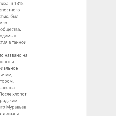
еха. В 1818
репостного
стью, был
дило
 общества.
бходимым
стия в тайной
о названо на
нного и
риальное
ничим,
атором.
равства
 После хлопот
ородским
что Муравьев
ате жизни