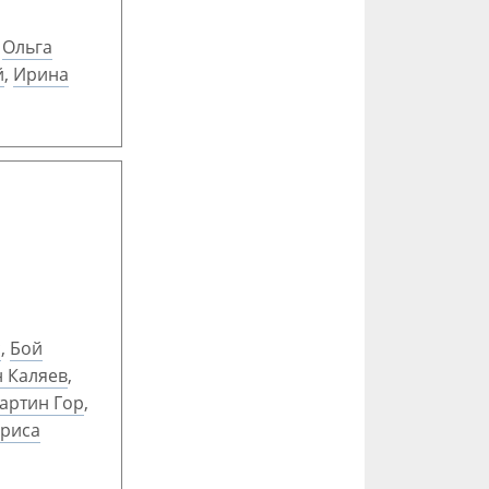
,
Ольга
й
,
Ирина
с
,
Бой
 Каляев
,
артин Гор
,
риса