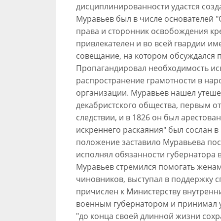
дисциплинированности удастся созда
Муравьев был в числе основателей "
права и сторонник освобождения кр
привлекателен и во всей гвардии им
совещание, на котором обсуждался п
Пропагандировал необходимость ис
распространение грамотности в народ
организации. Муравьев нашел утеше
декабристского общества, первым о
следствии, и в 1826 он был арестова
искреннего раскаяния" был сослан в
положение заставило Муравьева пос
исполнял обязанности губернатора в
Муравьев стремился помогать женам
чиновников, выступал в поддержку с
причислен к Министерству внутренни
военным губернатором и принимал уч
"до конца своей длинной жизни сохр