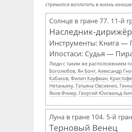
стремился воплотить в жизнь юноше
Солнце в гране 77. 11-й г
Наследник-дирижёр
Инструменты: Книга — 
Ипостаси: Судья — Пир
Люди с таким же расположением п
Боголюбов
,
Ян Бонт
,
Александр Гн
Кабаков
,
Филип Кауфман
,
Кристофе
Нетаньяху
,
Татьяна Овсиенко
,
Генн
Яков Флиер
,
Георгий Юнгвальд-Хил
Луна в гране 104. 5-й гра
Терновый Венец