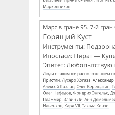
Васильев
,
Ирина Смелая (Tatarka)
,
Марковников
Марс в гране 95. 7-й гран
Горящий Куст
Инструменты: Подзорна
Ипостаси: Пират — Куп
Эпитет: Любопытствую
Люди с таким же расположением п
Пристли
,
Лусеро Хогаза
,
Александр
Алексей Козлов
,
Олег Верещагин
,
Г
Олег Нефедов
,
Фридрих Энгельс
,
Дж
Пламмер
,
Элвин Ли
,
Анн Демельме
Ильенков
,
Карл VII
,
Такада Кензо