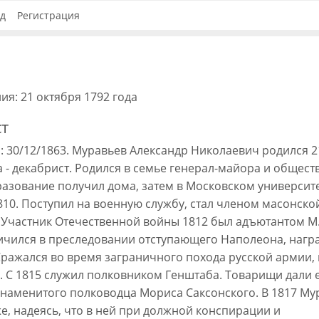
д
Регистрация
ия: 21 октября 1792 года
т
: 30/12/1863. Муравьев Александр Николаевич родился 2
а - декабрист. Родился в семье генерал-майора и общес
разование получил дома, затем в Московском университ
810. Поступил на военную службу, стал членом масонско
 Участник Отечественной войны 1812 был адъютантом М.
ичился в преследовании отступающего Наполеона, нагр
 Сражался во время заграничного похода русской армии, 
. С 1815 служил полковником Генштаба. Товарищи дали
знаменитого полководца Мориса Саксонского. В 1817 Му
, надеясь, что в ней при должной конспирации и