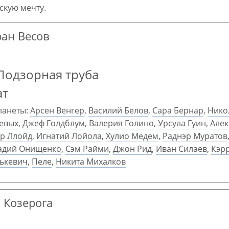
скую мечту.
ран Весов
Подзорная труба
ат
ланеты:
Арсен Венгер
,
Василий Белов
,
Сара Бернар
,
Нико
оевых
,
Джеф Голдблум
,
Валерия Голино
,
Урсула Гуин
,
Алек
р Ллойд
,
Игнатий Лойола
,
Хулио Медем
,
Раднэр Муратов
адий Онищенко
,
Сэм Райми
,
Джон Рид
,
Иван Силаев
,
Кэр
ькевич
,
Пеле
,
Никита Михалков
н Козерога