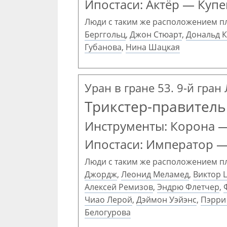
Ипостаси: Актёр — Купе
Люди с таким же расположением п
Берггольц
,
Джон Стюарт
,
Дональд 
Губанова
,
Нина Шацкая
Уран в гране 53. 9-й гран
Трикстер-правитель
Инструменты: Корона —
Ипостаси: Император 
Люди с таким же расположением п
Джордж
,
Леонид Меламед
,
Виктор 
Алексей Ремизов
,
Эндрю Флетчер
,
Чиао Лерой
,
Дэймон Уэйэнс
,
Пэрри
Белогурова