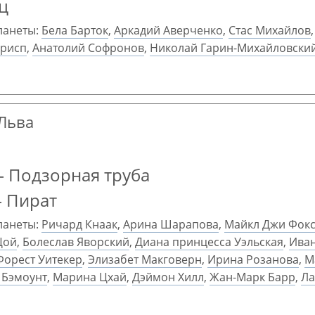
ц
ланеты:
Бела Барток
,
Аркадий Аверченко
,
Стас Михайлов
Крисп
,
Анатолий Софронов
,
Николай Гарин-Михайловски
 Льва
 Подзорная труба
— Пират
ланеты:
Ричард Кнаак
,
Арина Шарапова
,
Майкл Джи Фок
Цой
,
Болеслав Яворский
,
Диана принцесса Уэльская
,
Иван
Форест Уитекер
,
Элизабет Макговерн
,
Ирина Розанова
,
М
 Бэмоунт
,
Марина Цхай
,
Дэймон Хилл
,
Жан-Марк Барр
,
Ла