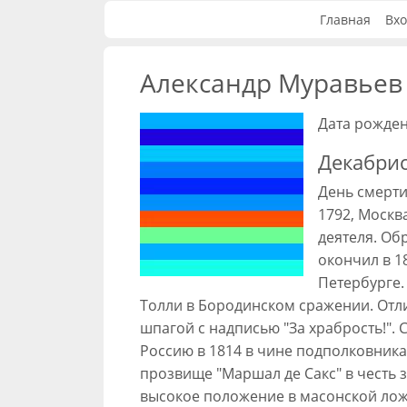
Главная
Вхо
Александр Муравьев
Дата рожден
Декабрис
День смерти
1792, Mocкв
деятеля. Об
окончил в 1
Петербурге.
Толли в Бородинском сражении. Отл
шпагой с надписью "За храбрость!".
Россию в 1814 в чине подполковника
прозвище "Маршал де Сакс" в честь 
высокое положение в масонской ложе