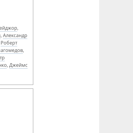
ейджор
,
и
,
Александр
,
Роберт
магомедов
,
тр
нко
,
Джеймс