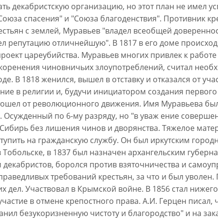
ть декабристскую организацию, но этот план не имел усп
Союза спасения" и "Союза благоденствия". Противник к
естьян с землей, Муравьев "владел всеобщей доверенно
ел репутацию отличнейшую". В 1817 в его доме происхо
роект цареубийства. Муравьев многих привлек к работе
коренения чиновничьих злоупотреблений, считал нео
е. В 1818 женился, вышел в отставку и отказался от уча
ние в религии и, будучи инициатором создания первого
тошел от революционного движения. Имя Муравьева был
н. Осужденный по 6-му разряду, но "в уваж ение соверше
 Сибирь без лишения чинов и дворянства. Тяжелое мате
тупить на гражданскую службу. Он был иркутским город
 Тобольске, в 1837 был назначен архангельским губерн
 декабристов, боролся против взяточничества и самоуп
праведливых требований крестьян, за что и был уволен.
х дел. Участвовал в Крымской войне. В 1856 стал нижег
астие в отмене крепостного права. А.И. Герцен писал, 
анил безукоризненную чистоту и благородство" и на зак