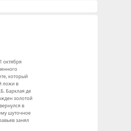
1 октября
твенного
ете, который
й ложи в
Б. Барклая де
ажден золотой
вернулся в
 ему шуточное
равьев занял