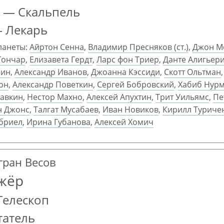
 — Скальпель
— Лекарь
ланеты:
Айртон Сенна
,
Владимир Пресняков (ст.)
,
Джон М
Гончар
,
Елизавета Гердт
,
Ларс фон Триер
,
Данте Алигьер
рин
,
Александр Иванов
,
Джоанна Кэссиди
,
Скотт Ольтман
он
,
Александр Поветкин
,
Сергей Бобровский
,
Хабиб Нур
тавкин
,
Нестор Махно
,
Алексей Апухтин
,
Трит Уильямс
,
Пе
н Джонс
,
Талгат Мусабаев
,
Иван Новиков
,
Кирилл Туриче
эбриел
,
Ирина Губанова
,
Алексей Хомич
гран Весов
жёр
Телескоп
татель