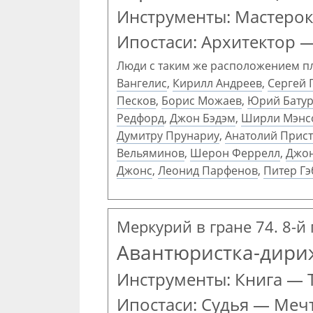
Инструменты: Мастерок
Ипостаси: Архитектор 
Люди с таким же расположением п
Вангелис
,
Кирилл Андреев
,
Сергей 
Песков
,
Борис Можаев
,
Юрий Бату
Редфорд
,
Джон Бэдэм
,
Ширли Мэнс
Думитру Прунариу
,
Анатолий Прис
Вельяминов
,
Шерон Феррелл
,
Джо
Джонс
,
Леонид Парфенов
,
Питер Г
Меркурий в гране 74. 8-й 
Авантюристка-дири
Инструменты: Книга — 
Ипостаси: Судья — Меч