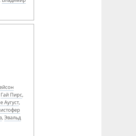
,
Владимир
ейсон
,
Гай Пирс
,
е Аугуст
,
истофер
в
,
Эвальд