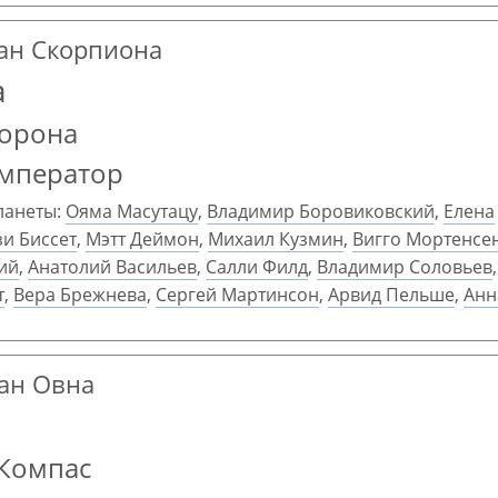
ран Скорпиона
а
Корона
Император
ланеты:
Ояма Масутацу
,
Владимир Боровиковский
,
Елена
и Биссет
,
Мэтт Деймон
,
Михаил Кузмин
,
Вигго Мортенсе
ий
,
Анатолий Васильев
,
Салли Филд
,
Владимир Соловьев
т
,
Вера Брежнева
,
Сергей Мартинсон
,
Арвид Пельше
,
Анн
ран Овна
 Компас