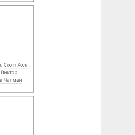
н
,
Скотт Холл
,
,
Виктор
а Чапман