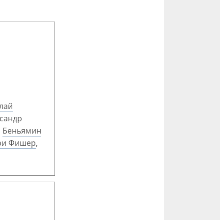
лай
сандр
,
Беньямин
ри Фишер
,