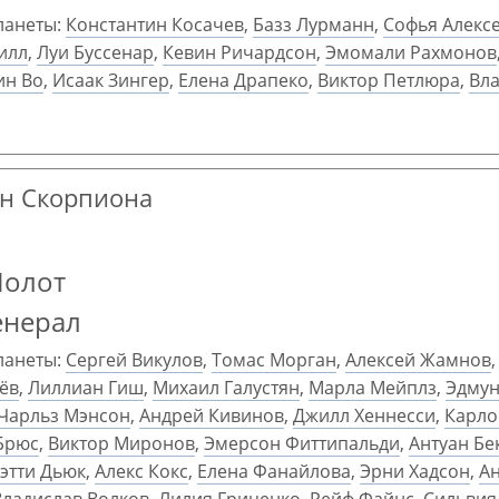
ланеты:
Константин Косачев
,
Базз Лурманн
,
Софья Алекс
илл
,
Луи Буссенар
,
Кевин Ричардсон
,
Эмомали Рахмонов
ин Во
,
Исаак Зингер
,
Елена Драпеко
,
Виктор Петлюра
,
Вл
ран Скорпиона
Молот
енерал
ланеты:
Сергей Викулов
,
Томас Морган
,
Алексей Жамнов
ёв
,
Лиллиан Гиш
,
Михаил Галустян
,
Марла Мейплз
,
Эдмун
Чарльз Мэнсон
,
Андрей Кивинов
,
Джилл Хеннесси
,
Карло
Брюс
,
Виктор Миронов
,
Эмерсон Фиттипальди
,
Антуан Бе
этти Дьюк
,
Алекс Кокс
,
Елена Фанайлова
,
Эрни Хадсон
,
А