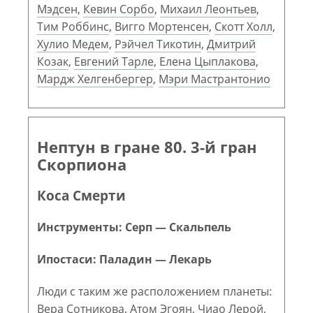
Мэдсен
,
Кевин Сорбо
,
Михаил Леонтьев
,
Тим Роббинс
,
Вигго Мортенсен
,
Скотт Холл
,
Хулио Медем
,
Рэйчел Тикотин
,
Дмитрий
Козак
,
Евгений Тарле
,
Елена Цыплакова
,
Мардж Хелгенбергер
,
Мэри Мастрантонио
Нептун в гране 80. 3-й гран
Скорпиона
Коса Смерти
Инструменты: Серп — Скальпель
Ипостаси: Паладин — Лекарь
Люди с таким же расположением планеты:
Вера Сотникова
,
Атом Эгоян
,
Чиао Лерой
,