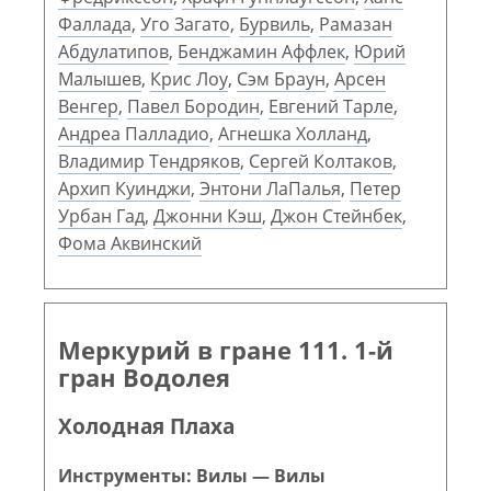
Фаллада
,
Уго Загато
,
Бурвиль
,
Рамазан
Абдулатипов
,
Бенджамин Аффлек
,
Юрий
Малышев
,
Крис Лоу
,
Сэм Браун
,
Арсен
Венгер
,
Павел Бородин
,
Евгений Тарле
,
Андреа Палладио
,
Агнешка Холланд
,
Владимир Тендряков
,
Сергей Колтаков
,
Архип Куинджи
,
Энтони ЛаПалья
,
Петер
Урбан Гад
,
Джонни Кэш
,
Джон Стейнбек
,
Фома Аквинский
Меркурий в гране 111. 1-й
гран Водолея
Холодная Плаха
Инструменты: Вилы — Вилы