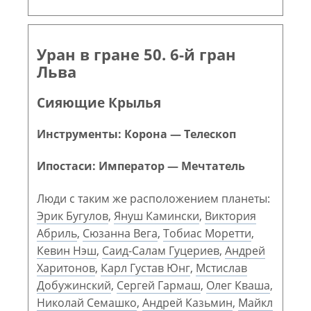
Уран в гране 50. 6-й гран
Льва
Сияющие Крылья
Инструменты: Корона — Телескоп
Ипостаси: Император — Мечтатель
Люди с таким же расположением планеты:
Эрик Бугулов
,
Януш Камински
,
Виктория
Абриль
,
Сюзанна Вега
,
Тобиас Моретти
,
Кевин Нэш
,
Саид-Салам Гуцериев
,
Андрей
Харитонов
,
Карл Густав Юнг
,
Мстислав
Добужинский
,
Сергей Гармаш
,
Олег Кваша
,
Николай Семашко
,
Андрей Казьмин
,
Майкл