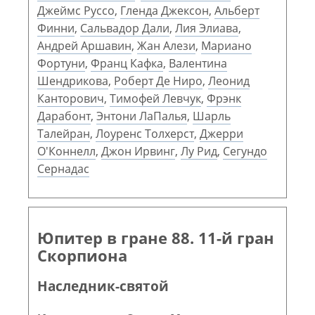
Джеймс Руссо
,
Гленда Джексон
,
Альберт
Финни
,
Сальвадор Дали
,
Лия Элиава
,
Андрей Аршавин
,
Жан Алези
,
Мариано
Фортуни
,
Франц Кафка
,
Валентина
Шендрикова
,
Роберт Де Ниро
,
Леонид
Канторович
,
Тимофей Левчук
,
Фрэнк
Дарабонт
,
Энтони ЛаПалья
,
Шарль
Талейран
,
Лоуренс Толхерст
,
Джерри
О'Коннелл
,
Джон Ирвинг
,
Лу Рид
,
Сегундо
Сернадас
Юпитер в гране 88. 11-й гран
Скорпиона
Наследник-святой