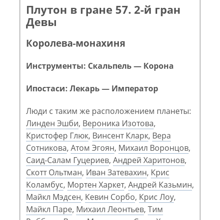
Плутон в гране 57. 2-й гран
Девы
Королева-монахиня
Инструменты: Скальпель — Корона
Ипостаси: Лекарь — Император
Люди с таким же расположением планеты:
Линден Эшби
,
Вероника Изотова
,
Кристофер Глюк
,
Винсент Кларк
,
Вера
Сотникова
,
Атом Эгоян
,
Михаил Воронцов
,
Саид-Салам Гуцериев
,
Андрей Харитонов
,
Скотт Ольтман
,
Иван Затевахин
,
Крис
Коламбус
,
Мортен Харкет
,
Андрей Казьмин
,
Майкл Мэдсен
,
Кевин Сорбо
,
Крис Лоу
,
Майкл Паре
,
Михаил Леонтьев
,
Тим