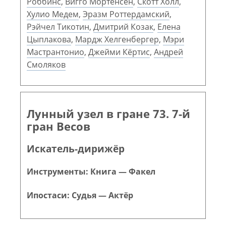
Роббинс
,
Вигго Мортенсен
,
Скотт Холл
,
Хулио Медем
,
Эразм Роттердамский
,
Рэйчел Тикотин
,
Дмитрий Козак
,
Елена
Цыплакова
,
Мардж Хелгенбергер
,
Мэри
Мастрантонио
,
Джейми Кёртис
,
Андрей
Смоляков
Лунный узел в гране 73. 7-й
гран Весов
Искатель-дирижёр
Инструменты: Книга — Факел
Ипостаси: Судья — Актёр