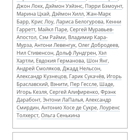
Джон Локк
,
Дэймон Уэйэнс
,
Пэрри Бэмоунт
,
Марина Цхай
,
Дэймон Хилл
,
Жан-Марк
Барр
,
Крис Лоу
,
Лариса Белогурова
,
Кенни
Гарретт
,
Майкл Паре
,
Сергей Муравьев-
Апостол
,
Сэм Райми
,
Владимир Кара-
Мурза
,
Антони Левенгук
,
Олег Добродеев
,
Нил Стивенсон
,
Дольф Лундгрен
,
Хэл
Хартли
,
Евдокия Германова
,
Шон Янг
,
Андрей Смоляков
,
Джадд Нельсон
,
Александр Кузнецов
,
Гарик Сукачёв
,
Игорь
Браславский
,
Вэнити
,
Пер Гессле
,
Шаде
,
Игорь Кезля
,
Сергей Алифиренко
,
Фрэнк
Дарабонт
,
Энтони ЛаПалья
,
Александр
Смирдин
,
Антонио Хосе де Сукре
,
Лоуренс
Толхерст
,
Ольга Сенькина