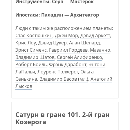
Инструменты: Серп — Мастерок
Ипостаси: Паладин — Архитектор
Люди с таким же расположением планеты:
Стас Костюшкин
,
Джей Мор
,
Дэвид Аркетт
,
Крис Лоу
,
Дэвид Цукер
,
Алан Шепард
,
Эрнст Сименс
,
Гавриил Гордеев
,
Мазаччо
,
Владимир Шатов
,
Сергей Алифиренко
,
Роберт Бойль
,
Фрэнк Дарабонт
,
Энтони
ЛаПалья
,
Лоуренс Толхерст
,
Ольга
Сенькина
,
Владимир Басов (мл.)
,
Анатолий
Лысков
Сатурн в гране 101. 2-й гран
Козерога