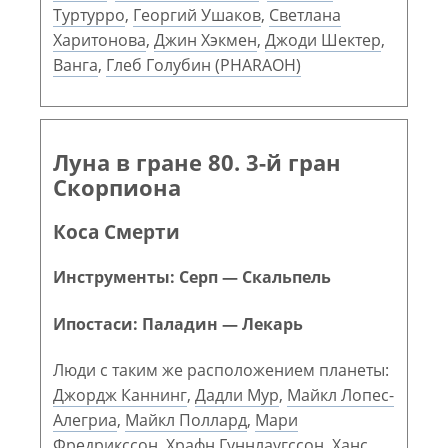
Туртурро
,
Георгий Ушаков
,
Светлана
Харитонова
,
Джин Хэкмен
,
Джоди Шектер
,
Ванга
,
Глеб Голубин (PHARAOH)
Луна в гране 80. 3-й гран
Скорпиона
Коса Смерти
Инструменты: Серп — Скальпель
Ипостаси: Паладин — Лекарь
Люди с таким же расположением планеты:
Джордж Каннинг
,
Дадли Мур
,
Майкл Лопес-
Алегриа
,
Майкл Поллард
,
Мари
Фредрикссон
,
Храфн Гуннлаугссон
,
Ханс