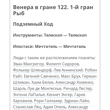
Венера в гране 122. 1-й гран
Рыб
Подземный Ход
Инструменты: Телескоп — Телескоп
Ипостаси: Мечтатель — Мечтатель
Люди с таким же расположением планеты:
Эван Макгрегор
,
Филипп Сидоров
,
Фолькер Шлендорф
,
Лев Аннинский
,
Робин
Райт
,
Евгений Савченко
,
Макс Брух
,
Герман
Шлиман
,
Хаим Бялик
,
Александр Хоменко
,
Шарль Луи де Монтескье
,
Ричард Лестер
,
Энтони ЛаПалья
,
Кеннет Энгер
,
Гарик
Харламов
,
Рори Галлахер
,
Эдриан Лайн
,
Станислав Лец
,
Адам Опель
,
Александр