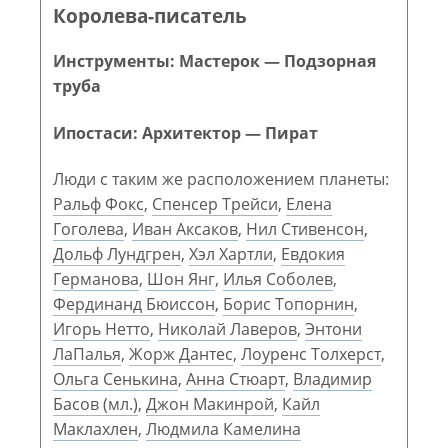
Королева-писатель
Инструменты: Мастерок — Подзорная
труба
Ипостаси: Архитектор — Пират
Люди с таким же расположением планеты:
Ральф Фокс
,
Спенсер Трейси
,
Елена
Гоголева
,
Иван Аксаков
,
Нил Стивенсон
,
Дольф Лундгрен
,
Хэл Хартли
,
Евдокия
Германова
,
Шон Янг
,
Илья Соболев
,
Фердинанд Бюиссон
,
Борис Топорнин
,
Игорь Нетто
,
Николай Лаверов
,
Энтони
ЛаПалья
,
Жорж Дантес
,
Лоуренс Толхерст
,
Ольга Сенькина
,
Анна Стюарт
,
Владимир
Басов (мл.)
,
Джон Макинрой
,
Кайл
Маклахлен
,
Людмила Камелина