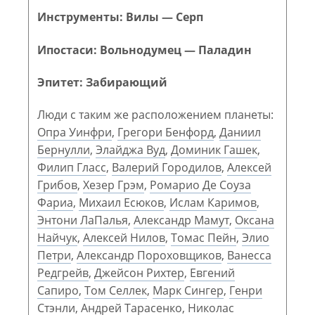
Инструменты: Вилы — Серп
Ипостаси: Вольнодумец — Паладин
Эпитет: Забирающий
Люди с таким же расположением планеты:
Опра Уинфри
,
Грегори Бенфорд
,
Даниил
Бернулли
,
Элайджа Вуд
,
Доминик Гашек
,
Филип Гласс
,
Валерий Городилов
,
Алексей
Грибов
,
Хезер Грэм
,
Ромарио Де Соуза
Фариа
,
Михаил Есюков
,
Ислам Каримов
,
Энтони ЛаПалья
,
Александр Мамут
,
Оксана
Найчук
,
Алексей Нилов
,
Томас Пейн
,
Элио
Петри
,
Александр Пороховщиков
,
Ванесса
Редгрейв
,
Джейсон Рихтер
,
Евгений
Сапиро
,
Том Селлек
,
Марк Сингер
,
Генри
Стэнли
,
Андрей Тарасенко
,
Николас