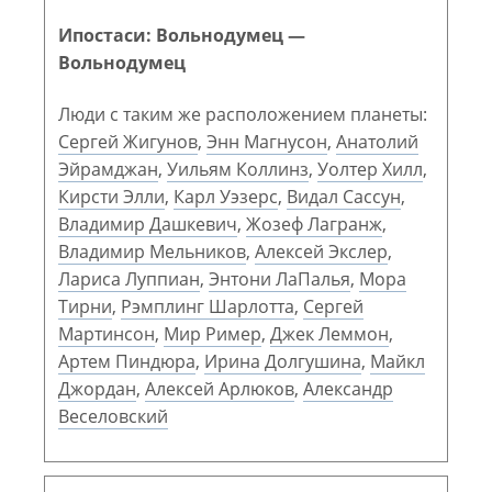
Ипостаси: Вольнодумец —
Вольнодумец
Люди с таким же расположением планеты:
Сергей Жигунов
,
Энн Магнусон
,
Анатолий
Эйрамджан
,
Уильям Коллинз
,
Уолтер Хилл
,
Кирсти Элли
,
Карл Уэзерс
,
Видал Сассун
,
Владимир Дашкевич
,
Жозеф Лагранж
,
Владимир Мельников
,
Алексей Экслер
,
Лариса Луппиан
,
Энтони ЛаПалья
,
Мора
Тирни
,
Рэмплинг Шарлотта
,
Сергей
Мартинсон
,
Мир Ример
,
Джек Леммон
,
Артем Пиндюра
,
Ирина Долгушина
,
Майкл
Джордан
,
Алексей Арлюков
,
Александр
Веселовский