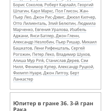
Борис Соколов
,
Роберт Карлайл
,
Георгий
Шпагин
,
Карл Маркс
,
Пол Глисон
,
Жан-
Пьер Лео
,
Джон Рис-Дэвис
,
Джюэл Килчер
,
Отто Лилиенталь
,
Элий Белютин
,
Людмила
Марченко
,
Евгения Уралова
,
Изабель
Аджани
,
Янси Батлер
,
Джон Гленн
,
Александр Незлобин
,
Пьер Ришар
,
Михаил
Башкатов
,
Лени Рифеншталь
,
Сергей
Рогожин
,
Петер Леко
,
Владимир Шухов
,
Алиша Мур Pink
,
Станислав Дерев
,
Сэм
Нилл
,
Фенимор Купер
,
Александр Руцкой
,
Филипп Нуаре
,
Джон Литгоу
,
Берт
Ланкастер
Юпитер в гране 36. 3-й гран
Рака