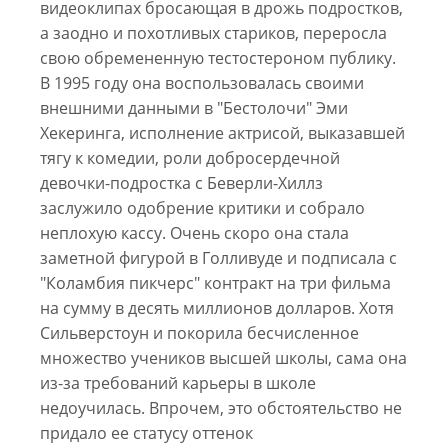
видеоклипах бросающая в дрожь подростков,
а заодно и похотливых стариков, переросла
свою обремененную тестостероном публику.
В 1995 году она воспользовалась своими
внешними данными в "Бестолочи" Эми
Хекеринга, исполнение актрисой, выказавшей
тягу к комедии, роли добросердечной
девочки-подростка с Беверли-Хиллз
заслужило одобрение критики и собрало
неплохую кассу. Очень скоро она стала
заметной фигурой в Голливуде и подписала с
"Коламбия пикчерс" контракт на три фильма
на сумму в десять миллионов долларов. Хотя
Сильверстоун и покорила бесчисленное
множество учеников высшей школы, сама она
из-за требований карьеры в школе
недоучилась. Впрочем, это обстоятельство не
придало ее статусу оттенок