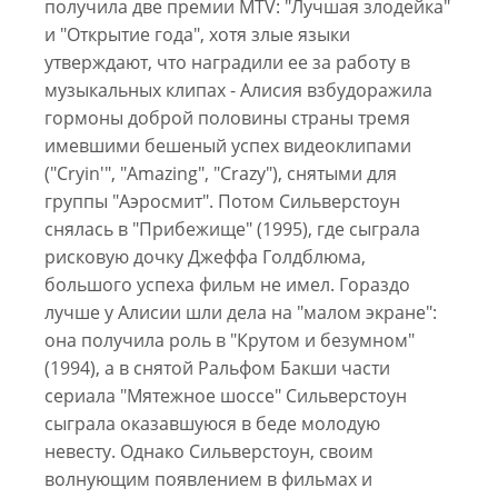
получила две премии MTV: "Лучшая злодейка"
и "Открытие года", хотя злые языки
утверждают, что наградили ее за работу в
музыкальных клипах - Алисия взбудоражила
гормоны доброй половины страны тремя
имевшими бешеный успех видеоклипами
("Cryin'", "Amazing", "Crazy"), снятыми для
группы "Аэросмит". Потом Сильверстоун
снялась в "Прибежище" (1995), где сыграла
рисковую дочку Джеффа Голдблюма,
большого успеха фильм не имел. Гораздо
лучше у Алисии шли дела на "малом экране":
она получила роль в "Крутом и безумном"
(1994), а в снятой Ральфом Бакши части
сериала "Мятежное шоссе" Сильверстоун
сыграла оказавшуюся в беде молодую
невесту. Однако Сильверстоун, своим
волнующим появлением в фильмах и