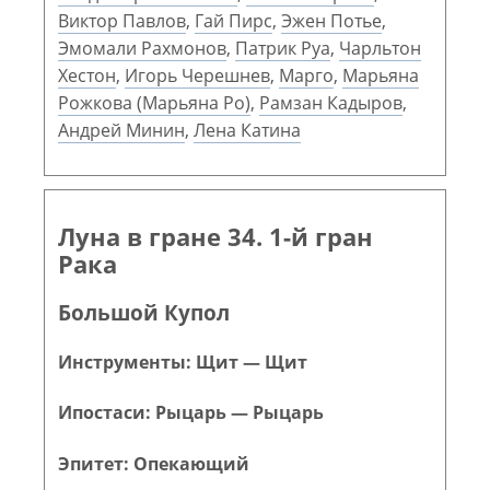
Виктор Павлов
,
Гай Пирс
,
Эжен Потье
,
Эмомали Рахмонов
,
Патрик Руа
,
Чарльтон
Хестон
,
Игорь Черешнев
,
Марго
,
Марьяна
Рожкова (Марьяна Ро)
,
Рамзан Кадыров
,
Андрей Минин
,
Лена Катина
Луна в гране 34. 1-й гран
Рака
Большой Купол
Инструменты: Щит — Щит
Ипостаси: Рыцарь — Рыцарь
Эпитет: Опекающий