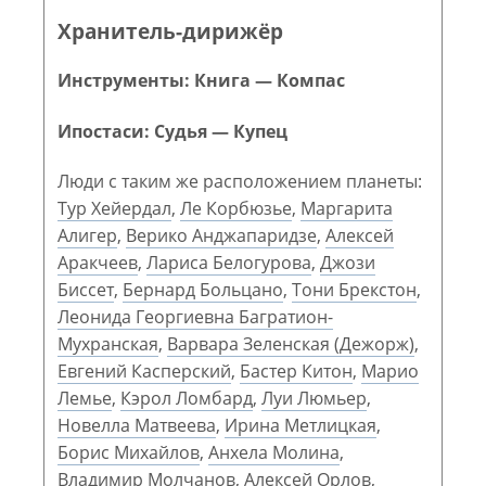
Хранитель-дирижёр
Инструменты: Книга — Компас
Ипостаси: Судья — Купец
Люди с таким же расположением планеты:
Тур Хейердал
,
Ле Корбюзье
,
Маргарита
Алигер
,
Верико Анджапаридзе
,
Алексей
Аракчеев
,
Лариса Белогурова
,
Джози
Биссет
,
Бернард Больцано
,
Тони Брекстон
,
Леонида Георгиевна Багратион-
Мухранская
,
Варвара Зеленская (Дежорж)
,
Евгений Касперский
,
Бастер Китон
,
Марио
Лемье
,
Кэрол Ломбард
,
Луи Люмьер
,
Новелла Матвеева
,
Ирина Метлицкая
,
Борис Михайлов
,
Анхела Молина
,
Владимир Молчанов
,
Алексей Орлов
,