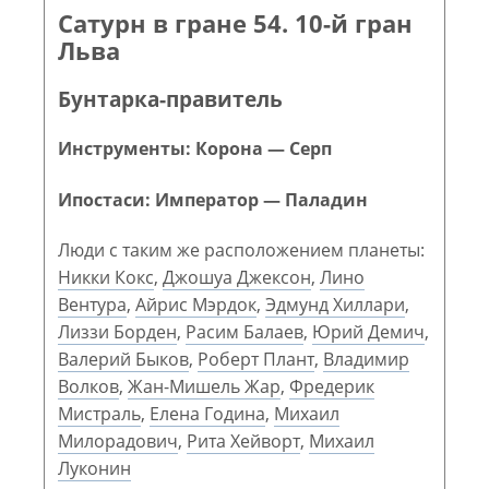
Сатурн в гране 54. 10-й гран
Льва
Бунтарка-правитель
Инструменты: Корона — Серп
Ипостаси: Император — Паладин
Люди с таким же расположением планеты:
Никки Кокс
,
Джошуа Джексон
,
Лино
Вентура
,
Айрис Мэрдок
,
Эдмунд Хиллари
,
Лиззи Борден
,
Расим Балаев
,
Юрий Демич
,
Валерий Быков
,
Роберт Плант
,
Владимир
Волков
,
Жан-Мишель Жар
,
Фредерик
Мистраль
,
Елена Година
,
Михаил
Милорадович
,
Рита Хейворт
,
Михаил
Луконин