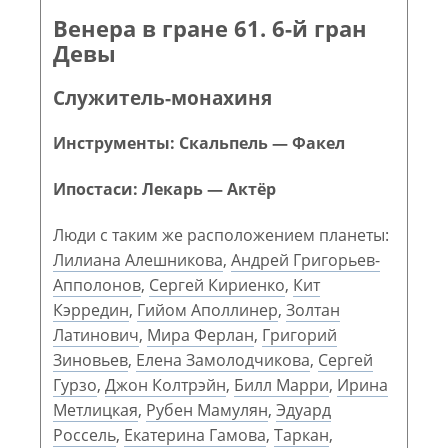
Венера в гране 61. 6-й гран
Девы
Служитель-монахиня
Инструменты: Скальпель — Факел
Ипостаси: Лекарь — Актёр
Люди с таким же расположением планеты:
Лилиана Алешникова
,
Андрей Григорьев-
Апполонов
,
Сергей Кириенко
,
Кит
Кэрредин
,
Гийом Аполлинер
,
Золтан
Латинович
,
Мира Ферлан
,
Григорий
Зиновьев
,
Елена Замолодчикова
,
Сергей
Гурзо
,
Джон Колтрэйн
,
Билл Марри
,
Ирина
Метлицкая
,
Рубен Мамулян
,
Эдуард
Россель
,
Екатерина Гамова
,
Таркан
,