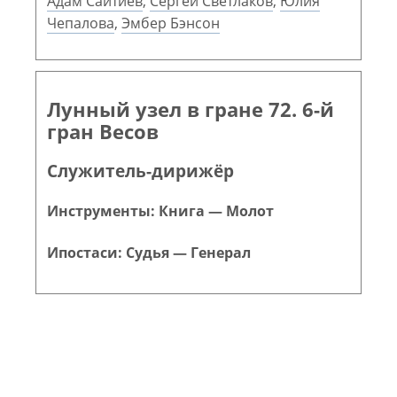
Адам Сайтиев
,
Сергей Светлаков
,
Юлия
Чепалова
,
Эмбер Бэнсон
Лунный узел в гране 72. 6-й
гран Весов
Служитель-дирижёр
Инструменты: Книга — Молот
Ипостаси: Судья — Генерал