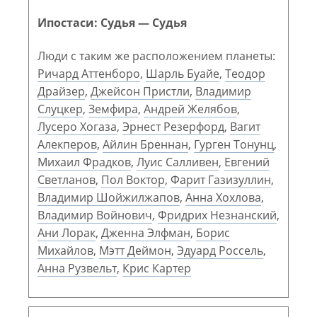
Ипостаси: Судья — Судья
Люди с таким же расположением планеты:
Ричард Аттенборо
,
Шарль Буайе
,
Теодор
Драйзер
,
Джейсон Пристли
,
Владимир
Слуцкер
,
Земфира
,
Андрей Желябов
,
Лусеро Хогаза
,
Эрнест Резерфорд
,
Вагит
Алекперов
,
Айлин Бреннан
,
Гурген Тонунц
,
Михаил Фрадков
,
Луис Салливен
,
Евгений
Светланов
,
Пол Воктор
,
Фарит Газизуллин
,
Владимир Шойжилжапов
,
Анна Хохлова
,
Владимир Войнович
,
Фридрих Незнанский
,
Ани Лорак
,
Дженна Элфман
,
Борис
Михайлов
,
Мэтт Деймон
,
Эдуард Россель
,
Анна Рузвельт
,
Крис Картер