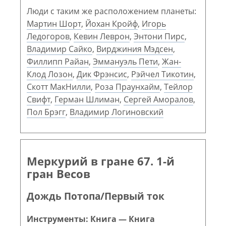
Люди с таким же расположением планеты:
Мартин Шорт
,
Йохан Кройф
,
Игорь
Ледогоров
,
Кевин Леврон
,
Энтони Пирс
,
Владимир Сайко
,
Вирджиния Мэдсен
,
Филлипп Райан
,
Эммануэль Пети
,
Жан-
Клод Лозон
,
Дик Фрэнсис
,
Рэйчел Тикотин
,
Скотт МакНилли
,
Роза Праунхайм
,
Тейлор
Свифт
,
Герман Шлиман
,
Сергей Аморалов
,
Пол Брэгг
,
Владимир Логиновский
Меркурий в гране 67. 1-й
гран Весов
Дождь Потопа/Первый ток
Инструменты: Книга — Книга