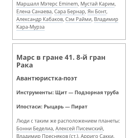
Маршалл Мэтерс Eminem
,
Мустай Карим
,
Елена Санаева
,
Сара Бернар
,
Ян Бонт
,
Александр Кабаков
,
Сэм Райми
,
Владимир
Кара-Мурза
Марс в гране 41. 8-й гран
Рака
Авантюристка-поэт
Инструменты: Щит — Подзорная труба
Ипостаси: Рыцарь — Пират
Люди с таким же расположением планеты:
Бонни Беделиа
,
Алексей Писемский
,
Владимир Пресняков (ст.)
,
Арриго Сакки
,