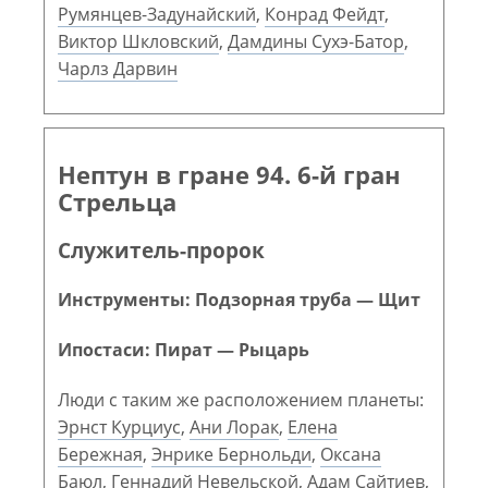
Румянцев-Задунайский
,
Конрад Фейдт
,
Виктор Шкловский
,
Дамдины Сухэ-Батор
,
Чарлз Дарвин
Нептун в гране 94. 6-й гран
Стрельца
Служитель-пророк
Инструменты: Подзорная труба — Щит
Ипостаси: Пират — Рыцарь
Люди с таким же расположением планеты:
Эрнст Курциус
,
Ани Лорак
,
Елена
Бережная
,
Энрике Бернольди
,
Оксана
Баюл
,
Геннадий Невельской
,
Адам Сайтиев
,