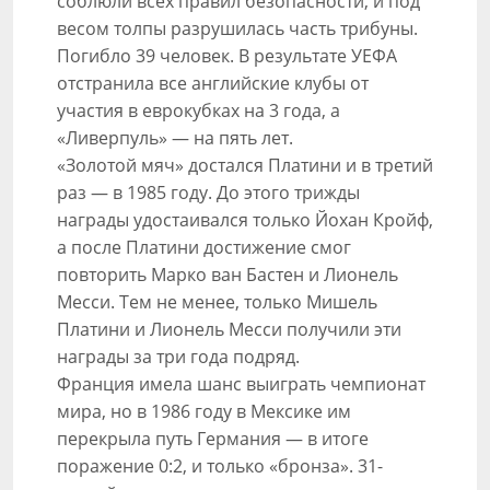
соблюли всех правил безопасности, и под
весом толпы разрушилась часть трибуны.
Погибло 39 человек. В результате УЕФА
отстранила все английские клубы от
участия в еврокубках на 3 года, а
«Ливерпуль» — на пять лет.
«Золотой мяч» достался Платини и в третий
раз — в 1985 году. До этого трижды
награды удостаивался только Йохан Кройф,
а после Платини достижение смог
повторить Марко ван Бастен и Лионель
Месси. Тем не менее, только Мишель
Платини и Лионель Месси получили эти
награды за три года подряд.
Франция имела шанс выиграть чемпионат
мира, но в 1986 году в Мексике им
перекрыла путь Германия — в итоге
поражение 0:2, и только «бронза». 31-