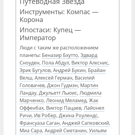
Путеводная Звезда
Инструменты: Компас —
Корона
Ипостаси: Купец —
Император
Люди с таким же расположением
планеты:
Беназир Бхутто
,
Эдвард
Сноуден
,
Пола Абдул
,
Виктор Алкснис
,
Эрик Бугулов
,
Андрей Букин
,
Брайан
Велш
,
Алексей Герман
,
Василий
Головачев
,
Джон Гудмэн
,
Мартин
Ландау
,
Джульетт Льюис
,
Людмила
Марченко
,
Леонид Меламед
,
Жак
Оффенбах
,
Виктор Пацаев
,
Лайонел
Ричи
,
Ив Робер
,
Джина Роулендс
,
Франсуаза Саган
,
Анджей Сапковский
,
Миа Сара
,
Андрей Сметанин
,
Уильям