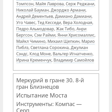
Томпсон
,
Майя Лаврова
,
Серж Реджани
,
Николай Бауман
,
Джорджо Армани
,
Андрей Дементьев
,
Дамиано Дамиани
,
Уго Чавес
,
Тед Кесседи
,
Вера Холодная
,
Педро Альмодовар
,
Жак Тибо
,
Анри
Бергсон
,
Сэм Райми
,
Янни Хрисомаллис
,
Майкл Чимино
,
Михаил Щепкин
,
Марио
Пиблз
,
Светлана Сорокина
,
Джулиан
Сэндс
,
Клод Моне
,
Вальтер Игнатченко
,
Ирина Кременчук
,
Владимир Самойлов
Меркурий в гране 30. 8-й
гран Близнецов
Испытание Моста
Инструменты: Компас —
Серп