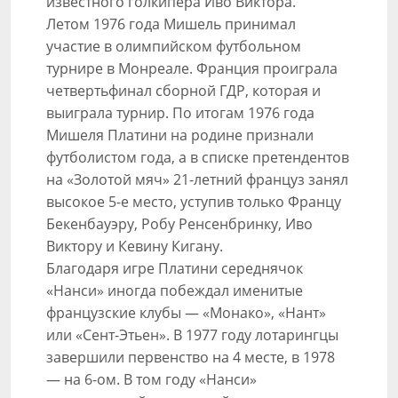
известного голкипера Иво Виктора.
Летом 1976 года Мишель принимал
участие в олимпийском футбольном
турнире в Монреале. Франция проиграла
четвертьфинал сборной ГДР, которая и
выиграла турнир. По итогам 1976 года
Мишеля Платини на родине признали
футболистом года, а в списке претендентов
на «Золотой мяч» 21-летний француз занял
высокое 5-е место, уступив только Францу
Бекенбауэру, Робу Ренсенбринку, Иво
Виктору и Кевину Кигану.
Благодаря игре Платини середнячок
«Нанси» иногда побеждал именитые
французские клубы — «Монако», «Нант»
или «Сент-Этьен». В 1977 году лотарингцы
завершили первенство на 4 месте, в 1978
— на 6-ом. В том году «Нанси»