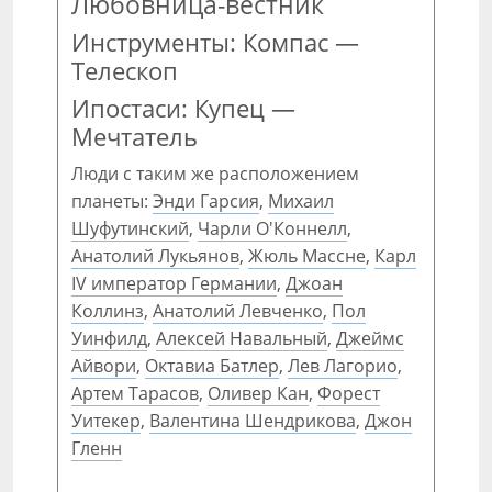
Любовница-вестник
Инструменты: Компас —
Телескоп
Ипостаси: Купец —
Мечтатель
Люди с таким же расположением
планеты:
Энди Гарсия
,
Михаил
Шуфутинский
,
Чарли О'Коннелл
,
Анатолий Лукьянов
,
Жюль Массне
,
Карл
IV император Германии
,
Джоан
Коллинз
,
Анатолий Левченко
,
Пол
Уинфилд
,
Алексей Навальный
,
Джеймс
Айвори
,
Октавиа Батлер
,
Лев Лагорио
,
Артем Тарасов
,
Оливер Кан
,
Форест
Уитекер
,
Валентина Шендрикова
,
Джон
Гленн