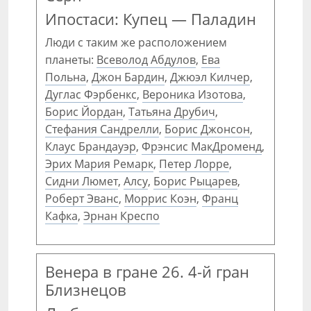
Ипостаси: Купец — Паладин
Люди с таким же расположением
планеты:
Всеволод Абдулов
,
Ева
Польна
,
Джон Бардин
,
Джюэл Килчер
,
Дуглас Фэрбенкс
,
Вероника Изотова
,
Борис Йордан
,
Татьяна Друбич
,
Стефания Сандрелли
,
Борис Джонсон
,
Клаус Брандауэр
,
Фрэнсис МакДроменд
,
Эрих Мария Ремарк
,
Петер Лорре
,
Сидни Люмет
,
Алсу
,
Борис Рыцарев
,
Роберт Эванс
,
Моррис Коэн
,
Франц
Кафка
,
Эрнан Креспо
Венера в гране 26. 4-й гран
Близнецов