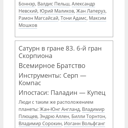
Боннэр
,
Валдис Пельш
,
Александр
Невский
,
Юрий Маликов
,
Жан Лаперуз
,
Рамон Магсайсай
,
Тони Адамс
,
Максим
Мошков
Сатурн в гране 83. 6-й гран
Скорпиона
Всемирное Братство
Инструменты: Серп —
Компас
Ипостаси: Паладин — Купец
Люди с таким же расположением
планеты:
Жан-Юнг Англанд
,
Владимир
Плющев
,
Эндрю Аллен
,
Билли Торнтон
,
Владимир Сорокин
,
Иоганн Вольфганг