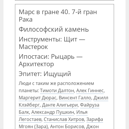
Марс в гране 40. 7-й гран
Рака
Философский камень
Инструменты: Щит —
Мастерок
Ипостаси: Рыцарь —
Архитектор
Эпитет: Ищущий
Люди с таким же расположением
планеты:
Тимоти Далтон
,
Алек Гиннес
,
Маргерит Дюрас
,
Винсент Галло
,
Джилл
Клэйберг
,
Данте Алигьери
,
Файруза
Балк
,
Александр Пушкин
,
Илья
Легостаев
,
Станислав Хитров
,
Зарифа
Мгоян (Зара)
,
Антон Борисов
,
Джон