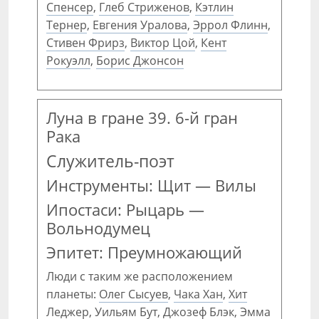
Спенсер
,
Глеб Стриженов
,
Кэтлин
Тернер
,
Евгения Уралова
,
Эррол Флинн
,
Стивен Фрирз
,
Виктор Цой
,
Кент
Рокуэлл
,
Борис Джонсон
Луна в гране 39. 6-й гран
Рака
Служитель-поэт
Инструменты: Щит — Вилы
Ипостаси: Рыцарь —
Вольнодумец
Эпитет: Преумножающий
Люди с таким же расположением
планеты:
Олег Сысуев
,
Чака Хан
,
Хит
Леджер
,
Уильям Бут
,
Джозеф Блэк
,
Эмма