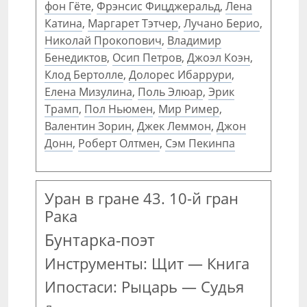
фон Гёте
,
Фрэнсис Фицджеральд
,
Лена
Катина
,
Маргарет Тэтчер
,
Лучано Берио
,
Николай Прокопович
,
Владимир
Бенедиктов
,
Осип Петров
,
Джоэл Коэн
,
Клод Бертолле
,
Долорес Ибаррури
,
Елена Мизулина
,
Поль Элюар
,
Эрик
Трамп
,
Пол Ньюмен
,
Мир Ример
,
Валентин Зорин
,
Джек Леммон
,
Джон
Донн
,
Роберт Олтмен
,
Сэм Пекинпа
Уран в гране 43. 10-й гран
Рака
Бунтарка-поэт
Инструменты: Щит — Книга
Ипостаси: Рыцарь — Судья