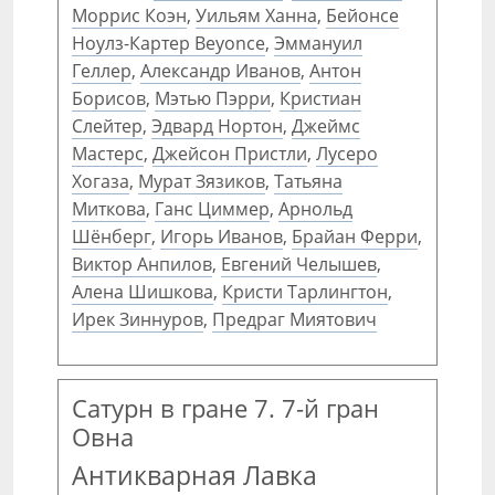
Моррис Коэн
,
Уильям Ханна
,
Бейонсе
Ноулз-Картер Beyonce
,
Эммануил
Геллер
,
Александр Иванов
,
Антон
Борисов
,
Мэтью Пэрри
,
Кристиан
Слейтер
,
Эдвард Нортон
,
Джеймс
Мастерс
,
Джейсон Пристли
,
Лусеро
Хогаза
,
Мурат Зязиков
,
Татьяна
Миткова
,
Ганс Циммер
,
Арнольд
Шёнберг
,
Игорь Иванов
,
Брайан Ферри
,
Виктор Анпилов
,
Евгений Челышев
,
Алена Шишкова
,
Кристи Тарлингтон
,
Ирек Зиннуров
,
Предраг Миятович
Сатурн в гране 7. 7-й гран
Овна
Антикварная Лавка