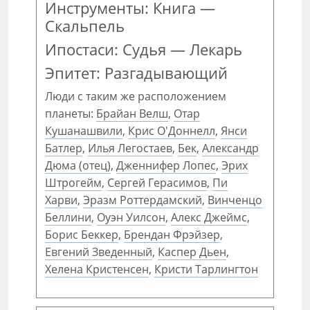
Инструменты: Книга —
Скальпель
Ипостаси: Судья — Лекарь
Эпитет: Разгадывающий
Люди с таким же расположением
планеты:
Брайан Велш
,
Отар
Кушанашвили
,
Крис О'Доннелл
,
Янси
Батлер
,
Илья Легостаев
,
Бек
,
Александр
Дюма (отец)
,
Дженнифер Лопес
,
Эрих
Штрогейм
,
Сергей Герасимов
,
Пи
Харви
,
Эразм Роттердамский
,
Винченцо
Беллини
,
Оуэн Уилсон
,
Алекс Джеймс
,
Борис Беккер
,
Брендан Фрэйзер
,
Евгений Зведенный
,
Каспер Дьен
,
Хелена Кристенсен
,
Кристи Тарлингтон