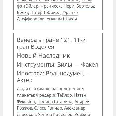
фон Эйлер
,
Франческа Нери
,
Бертольд
Брехт
,
Питер Гэбриел
,
Франко
Дзеффирелли
,
Уильям Шокли
Венера в гране 121. 11-й
гран Водолея
Новый Наследник
Инструменты: Вилы — Факел
Ипостаси: Вольнодумец —
Актёр
Люди с таким же расположением
планеты:
Фредерик Тейлор
,
Натан
Филлион
,
Полина Гагарина
,
Андрей
Рожков
,
Олесь Гончар
,
Александр
Дзасохов
,
Уолтер Крайслер
,
Роджер