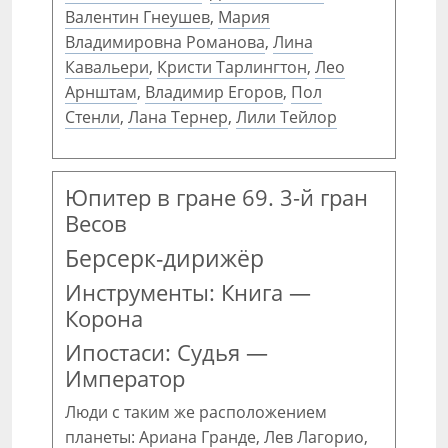
Валентин Гнеушев
,
Мария
Владимировна Романова
,
Лина
Кавальери
,
Кристи Тарлингтон
,
Лео
Арнштам
,
Владимир Егоров
,
Пол
Стенли
,
Лана Тернер
,
Лили Тейлор
Юпитер в гране 69. 3-й гран
Весов
Берсерк-дирижёр
Инструменты: Книга —
Корона
Ипостаси: Судья —
Император
Люди с таким же расположением
планеты:
Ариана Гранде
,
Лев Лагорио
,