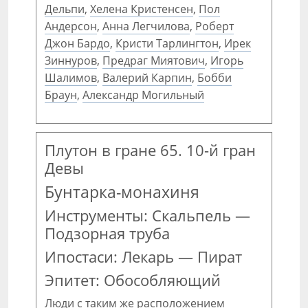
Дельпи
,
Хелена Кристенсен
,
Пол
Андерсон
,
Анна Легчилова
,
Роберт
Джон Бардо
,
Кристи Тарлингтон
,
Ирек
Зиннуров
,
Предраг Миятович
,
Игорь
Шалимов
,
Валерий Карпин
,
Бобби
Браун
,
Александр Могильный
Плутон в гране 65. 10-й гран
Девы
Бунтарка-монахиня
Инструменты: Скальпель —
Подзорная труба
Ипостаси: Лекарь — Пират
Эпитет: Обособляющий
Люди с таким же расположением