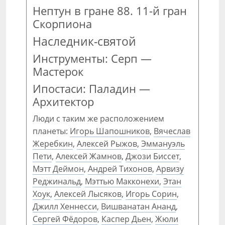
Нептун в гране 88. 11-й гран
Скорпиона
Наследник-святой
Инструменты: Серп —
Мастерок
Ипостаси: Паладин —
Архитектор
Люди с таким же расположением
планеты:
Игорь Шапошников
,
Вячеслав
Жеребкин
,
Алексей Рыжов
,
Эммануэль
Пети
,
Алексей Жамнов
,
Джози Биссет
,
Мэтт Деймон
,
Андрей Тихонов
,
Арвизу
Реджинальд
,
Мэттью Макконехи
,
Этан
Хоук
,
Алексей Лысяков
,
Игорь Сорин
,
Джилл Хеннесси
,
Вишванатан Ананд
,
Сергей Фёдоров
,
Каспер Дьен
,
Жюли