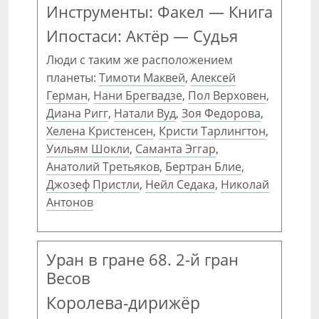
Инструменты: Факел — Книга
Ипостаси: Актёр — Судья
Люди с таким же расположением
планеты:
Тимоти Маквей
,
Алексей
Герман
,
Нани Брегвадзе
,
Пол Верховен
,
Диана Ригг
,
Натали Вуд
,
Зоя Федорова
,
Хелена Кристенсен
,
Кристи Тарлингтон
,
Уильям Шокли
,
Саманта Эггар
,
Анатолий Третьяков
,
Бертран Блие
,
Джозеф Пристли
,
Нейл Седака
,
Николай
Антонов
Уран в гране 68. 2-й гран
Весов
Королева-дирижёр