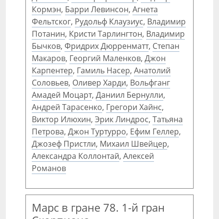
Кормэн
,
Барри Левинсон
,
Агнета
Фельтског
,
Рудольф Клаузиус
,
Владимир
Потанин
,
Кристи Тарлингтон
,
Владимир
Бычков
,
Фридрих Дюрренматт
,
Степан
Макаров
,
Георгий Маленков
,
Джон
Карпентер
,
Гамиль Насер
,
Анатолий
Соловьев
,
Оливер Харди
,
Вольфганг
Амадей Моцарт
,
Даниил Бернулли
,
Андрей Тарасенко
,
Грегори Хайнс
,
Виктор Илюхин
,
Эрик Линдрос
,
Татьяна
Петрова
,
Джон Туртурро
,
Ефим Геллер
,
Джозеф Пристли
,
Михаил Швейцер
,
Александра Коллонтай
,
Алексей
Романов
Марс в гране 78. 1-й гран