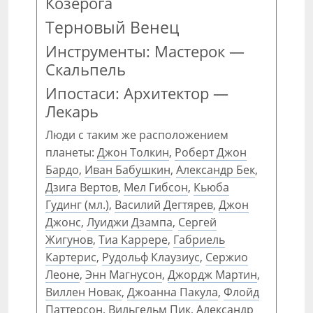
Козерога
Терновый Венец
Инструменты: Мастерок —
Скальпель
Ипостаси: Архитектор —
Лекарь
Люди с таким же расположением
планеты:
Джон Толкин
,
Роберт Джон
Бардо
,
Иван Бабушкин
,
Александр Бек
,
Дзига Вертов
,
Мел Гибсон
,
Кьюба
Гудинг (мл.)
,
Василий Дегтярев
,
Джон
Джонс
,
Луиджи Дзампа
,
Сергей
Жигунов
,
Тиа Каррере
,
Габриель
Картерис
,
Рудольф Клаузиус
,
Сержио
Леоне
,
Энн Магнусон
,
Джордж Мартин
,
Виллен Новак
,
Джоанна Пакула
,
Флойд
Паттерсон
,
Вильгельм Пик
,
Александр