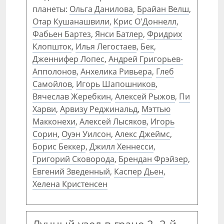
планеты:
Ольга Данилова
,
Брайан Велш
,
Отар Кушанашвили
,
Крис О'Доннелл
,
Фабьен Бартез
,
Янси Батлер
,
Фридрих
Клопшток
,
Илья Легостаев
,
Бек
,
Дженнифер Лопес
,
Андрей Григорьев-
Апполонов
,
Анхелика Ривьера
,
Глеб
Самойлов
,
Игорь Шапошников
,
Вячеслав Жеребкин
,
Алексей Рыжов
,
Пи
Харви
,
Арвизу Реджинальд
,
Мэттью
Макконехи
,
Алексей Лысяков
,
Игорь
Сорин
,
Оуэн Уилсон
,
Алекс Джеймс
,
Борис Беккер
,
Джилл Хеннесси
,
Григорий Сковорода
,
Брендан Фрэйзер
,
Евгений Зведенный
,
Каспер Дьен
,
Хелена Кристенсен