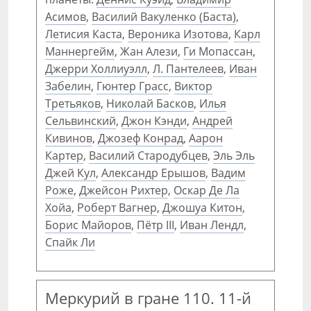
Асимов
,
Василий Вакуленко (Баста)
,
Летисия Каста
,
Вероника Изотова
,
Карл
Маннергейм
,
Жан Алези
,
Ги Мопассан
,
Джерри Холлиуэлл
,
Л. Пантелеев
,
Иван
Забелин
,
Гюнтер Грасс
,
Виктор
Третьяков
,
Николай Басков
,
Илья
Сельвинский
,
Джон Кэнди
,
Андрей
Кивинов
,
Джозеф Конрад
,
Аарон
Картер
,
Василий Стародубцев
,
Эль Эль
Джей Кул
,
Александр Ерышов
,
Вадим
Роже
,
Джейсон Рихтер
,
Оскар Де Ла
Хойа
,
Роберт Вагнер
,
Джошуа Китон
,
Борис Майоров
,
Пётр III
,
Иван Лендл
,
Спайк Ли
Меркурий в гране 110. 11-й