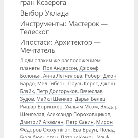
гран Козерога
Выбор Уклада
Инструменты: Мастерок —
Телескоп
Ипостаси: Архитектор —
Мечтатель
Люди с таким же расположением
планеты:
Пол Андерсон
,
Джозеф
Болонья
,
Анна Легчилова
,
Роберт Джон
Бардо
,
Мел Гибсон
,
Пауль Керес
,
Джош
Блэйк
,
Петр Долгоруков
,
Вячеслав
Зудов
,
Майкл Шенкер
,
Дарья Белец
,
Ришар Боринжер
,
Уильям Моэм
,
Эльдар
Шенгелая
,
Александр Пороховщиков
,
Дмитрий Атовмян
,
Петр Савин
,
Мирон
Федоров Oxxxymiron
,
Ева Браун
,
Полад
Бюльбюль оглы
,
Патрик Кеман
,
Ульф