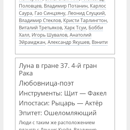
Половцев
,
Владимир Потанин
,
Карлос
Саура
,
Гао Синцзяну
,
Леонид Слуцкий
,
Владимир Стеклов
,
Кристи Тарлингтон
,
Виталий Третьяков
,
Харк Тсуи
,
Бобби
Халл
,
Игорь Шувалов
,
Анатолий
Эйрамджан
,
Александр Якушев
,
Вэнити
Луна в гране 37. 4-й гран
Рака
Любовница-поэт
Инструменты: Щит — Факел
Ипостаси: Рыцарь — Актёр
Эпитет: Ошеломляющий
Люди с таким же расположением
планеты:
Деннис Куэйд
,
Владимир