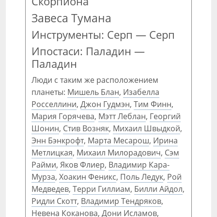
Скорпиона
Завеса Тумана
Инструменты: Серп — Серп
Ипостаси: Паладин —
Паладин
Люди с таким же расположением
планеты:
Мишель Блан
,
Изабелла
Росселлини
,
Джон Гудмэн
,
Тим Финн
,
Мария Горячева
,
Мэтт Леблан
,
Георгий
Шонин
,
Стив Возняк
,
Михаил Швыдкой
,
Энн Бэнкрофт
,
Марта Месарош
,
Ирина
Метлицкая
,
Михаил Милорадович
,
Сэм
Райми
,
Яков Флиер
,
Владимир Кара-
Мурза
,
Хоакин Феникс
,
Поль Ледук
,
Рой
Медведев
,
Терри Гиллиам
,
Билли Айдол
,
Ридли Скотт
,
Владимир Тендряков
,
Невена Коканова
,
Дони Исламов
,