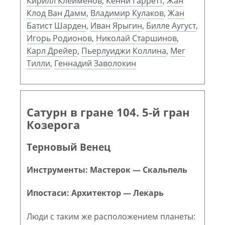
Кирилл Клейменов
,
Кенни Гарретт
,
Жан
Клод Ван Дамм
,
Владимир Кулаков
,
Жан
Батист Шарден
,
Иван Ярыгин
,
Билле Аугуст
,
Игорь Родионов
,
Николай Старшинов
,
Карл Дрейер
,
Пьерлуиджи Коллина
,
Мег
Тилли
,
Геннадий Заволокин
Сатурн в гране 104. 5-й гран
Козерога
Терновый Венец
Инструменты: Мастерок — Скальпель
Ипостаси: Архитектор — Лекарь
Люди с таким же расположением планеты: