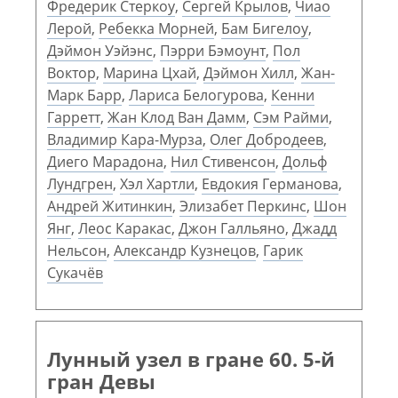
Фредерик Стеркоу
,
Сергей Крылов
,
Чиао
Лерой
,
Ребекка Морней
,
Бам Бигелоу
,
Дэймон Уэйэнс
,
Пэрри Бэмоунт
,
Пол
Воктор
,
Марина Цхай
,
Дэймон Хилл
,
Жан-
Марк Барр
,
Лариса Белогурова
,
Кенни
Гарретт
,
Жан Клод Ван Дамм
,
Сэм Райми
,
Владимир Кара-Мурза
,
Олег Добродеев
,
Диего Марадона
,
Нил Стивенсон
,
Дольф
Лундгрен
,
Хэл Хартли
,
Евдокия Германова
,
Андрей Житинкин
,
Элизабет Перкинс
,
Шон
Янг
,
Леос Каракас
,
Джон Галльяно
,
Джадд
Нельсон
,
Александр Кузнецов
,
Гарик
Сукачёв
Лунный узел в гране 60. 5-й
гран Девы