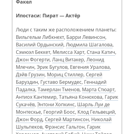
Факел
Ипостаси: Пират — Актёр
Люди с таким же расположением планеты:
Вильгельм Либкнехт
,
Барри Левинсон
,
Василий Ордынский
,
Людмила Шагалова
,
Сэмюэл Беккет
,
Мелисса Харт
,
Стана Катич
,
Джон Фогерти
,
Ланц Витакер
,
Леонид
Млечин
,
Эрик Бугулов
,
Евгения Уралова
,
Дэйв Грузин
,
Мориц Стиллер
,
Сергей
Баруздин
,
Густаво Бермудес
,
Геннадий
Падалка
,
Тамерлан Тменов
,
Марта Стюарт
,
Антиох Кантемир
,
Татьяна Конюхова
,
Гарик
Сукачёв
,
Энтони Хопкинс
,
Шарль Луи де
Монтескье
,
Георгий Боос
,
Клод Гельвеций
,
Джон Форд
,
Сергей Мартинсон
,
Николай
Шульпеков
,
Фрэнсис Гальтон
,
Гарик