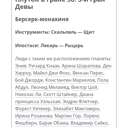
Девы
Берсерк-монахиня
Инструменты: Скальпель — Щит
Ипостаси: Лекарь — Рыцарь
Люди с таким же расположением планеты:
Эния
,
Ричард Кнаак
,
Арина Шарапова
,
Ден
Хэрроу
,
Майкл Джи Фокс
,
Венсан Перес
,
Бой Джордж
,
Константин Маркелов
,
Пола
Абдул
,
Леонид Меламед
,
Виктор Цой
,
Николас Ли
,
Скотт Штайнер
,
Диана
принцесса Уэльская
,
Эндрю Флетчер
,
Форест Уитекер
,
Элизабет Макговерн
,
Ирина Розанова
,
Мартин Гор
,
Лоренс
Фишберн
,
Барак Обама
,
Владимир Сайко
,