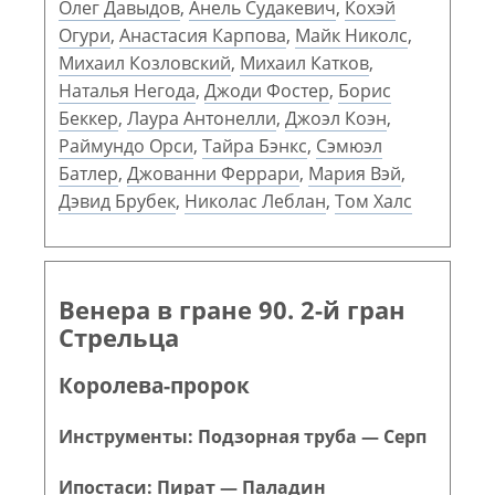
Олег Давыдов
,
Анель Судакевич
,
Кохэй
Огури
,
Анастасия Карпова
,
Майк Николс
,
Михаил Козловский
,
Михаил Катков
,
Наталья Негода
,
Джоди Фостер
,
Борис
Беккер
,
Лаура Антонелли
,
Джоэл Коэн
,
Раймундо Орси
,
Тайра Бэнкс
,
Сэмюэл
Батлер
,
Джованни Феррари
,
Мария Вэй
,
Дэвид Брубек
,
Николас Леблан
,
Том Халс
Венера в гране 90. 2-й гран
Стрельца
Королева-пророк
Инструменты: Подзорная труба — Серп
Ипостаси: Пират — Паладин