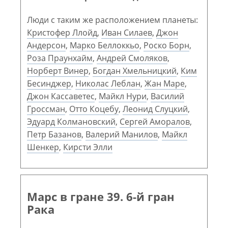
Люди с таким же расположением планеты:
Кристофер Ллойд
,
Иван Силаев
,
Джон
Андерсон
,
Марко Беллоккьо
,
Роско Борн
,
Роза Праунхайм
,
Андрей Смоляков
,
Норберт Винер
,
Богдан Хмельницкий
,
Ким
Бесинджер
,
Николас Леблан
,
Жан Маре
,
Джон Кассаветес
,
Майкл Нури
,
Василий
Гроссман
,
Отто Коцебу
,
Леонид Слуцкий
,
Эдуард Колмановский
,
Сергей Аморалов
,
Петр Базанов
,
Валерий Манилов
,
Майкл
Шенкер
,
Кирсти Элли
Марс в гране 39. 6-й гран
Рака