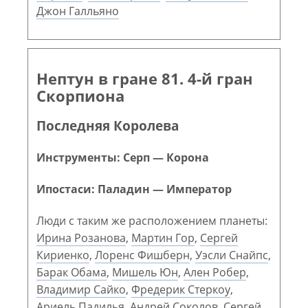
Джон Галльяно
Нептун в гране 81. 4-й гран
Скорпиона
Последняя Королева
Инструменты: Серп — Корона
Ипостаси: Паладин — Император
Люди с таким же расположением планеты:
Ирина Розанова
,
Мартин Гор
,
Сергей
Кириенко
,
Лоренс Фишберн
,
Уэсли Снайпс
,
Барак Обама
,
Мишель Юн
,
Ален Робер
,
Владимир Сайко
,
Фредерик Стеркоу
,
Ариель Падилья
,
Андрей Соколов
,
Сергей