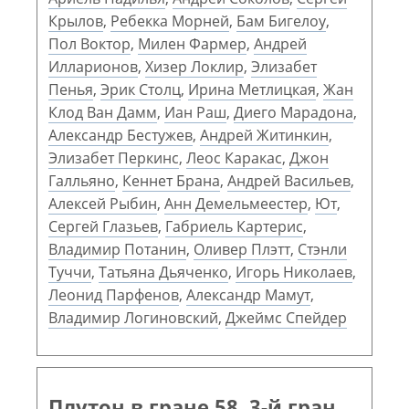
Крылов
,
Ребекка Морней
,
Бам Бигелоу
,
Пол Воктор
,
Милен Фармер
,
Андрей
Илларионов
,
Хизер Локлир
,
Элизабет
Пенья
,
Эрик Столц
,
Ирина Метлицкая
,
Жан
Клод Ван Дамм
,
Иан Раш
,
Диего Марадона
,
Александр Бестужев
,
Андрей Житинкин
,
Элизабет Перкинс
,
Леос Каракас
,
Джон
Галльяно
,
Кеннет Брана
,
Андрей Васильев
,
Алексей Рыбин
,
Анн Демельмеестер
,
Ют
,
Сергей Глазьев
,
Габриель Картерис
,
Владимир Потанин
,
Оливер Плэтт
,
Стэнли
Туччи
,
Татьяна Дьяченко
,
Игорь Николаев
,
Леонид Парфенов
,
Александр Мамут
,
Владимир Логиновский
,
Джеймс Спейдер
Плутон в гране 58. 3-й гран