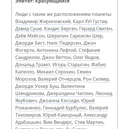
Эпитет: Красующийся
Люди с таким же расположением планеты:
Владимир Жириновский
,
Карл XVI Густав
,
Дэвид Суше
,
Кэндис Берген
,
Герард Свитен
,
Дэйв Мэйсон
,
Шерилин Саркисян Шер
,
Джордж Бест
,
Нилс Педерсен
,
Джон
Фогерти
,
Антонина Лефтий
,
Стефания
Сандрелли
,
Джон Веттон
,
Олег Видов
,
Дональд Трамп
,
Игорь Старыгин
,
Фабио
Капелло
,
Михаил Сорокин
,
Семен
Морозов
,
Валерий Отчерцов
,
Рон Силвер
,
Джордж Уокер Буш
,
Валентина
Шендрикова
,
Джералдина Чаплин
,
Леонид
Якубович
,
Джоанна Кэссиди
,
Юрий
Романенко
,
Геннадий Бурбулис
,
Валерий
Тихомиров
,
Юрий Каморный
,
Александр
Адабашьян
,
Вим Вендерс
,
Стив Мартин
,