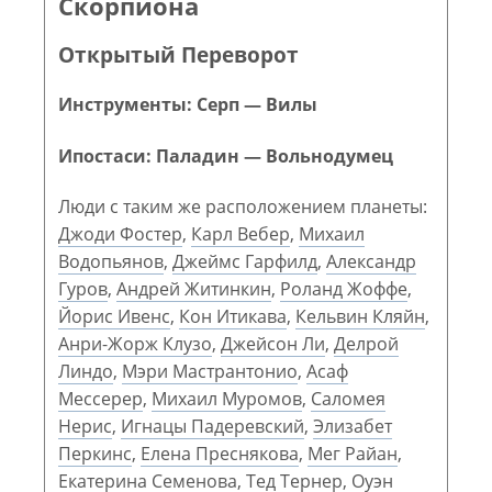
Скорпиона
Открытый Переворот
Инструменты: Серп — Вилы
Ипостаси: Паладин — Вольнодумец
Люди с таким же расположением планеты:
Джоди Фостер
,
Карл Вебер
,
Михаил
Водопьянов
,
Джеймс Гарфилд
,
Александр
Гуров
,
Андрей Житинкин
,
Роланд Жоффе
,
Йорис Ивенс
,
Кон Итикава
,
Кельвин Кляйн
,
Анри-Жорж Клузо
,
Джейсон Ли
,
Делрой
Линдо
,
Мэри Мастрантонио
,
Асаф
Мессерер
,
Михаил Муромов
,
Саломея
Нерис
,
Игнацы Падеревский
,
Элизабет
Перкинс
,
Елена Преснякова
,
Мег Райан
,
Екатерина Семенова
,
Тед Тернер
,
Оуэн