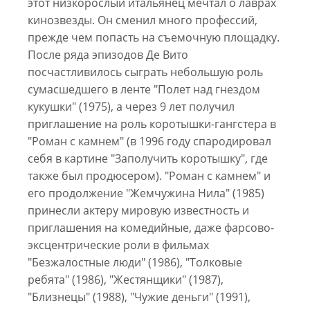
этот низкорослый итальянец мечтал о лаврах
кинозвезды. Он сменил много профессий,
прежде чем попасть на съемочную площадку.
После ряда эпизодов Де Вито
посчастливилось сыграть небольшую роль
сумасшедшего в ленте "Полет над гнездом
кукушки" (1975), а через 9 лет получил
приглашение на роль коротышки-гангстера в
"Роман с камнем" (в 1996 году спародировал
себя в картине "Заполучить коротышку", где
также был продюсером). "Роман с камнем" и
его продолжение "Жемчужина Нила" (1985)
принесли актеру мировую известность и
приглашения на комедийные, даже фарсово-
эксцентрические роли в фильмах
"Безжалостные люди" (1986), "Толковые
ребята" (1986), "Жестянщики" (1987),
"Близнецы" (1988), "Чужие деньги" (1991),