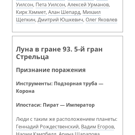
Уилсон
,
Пета Уилсон
,
Алексей Урманов
,
Кирк Хэммет
,
Алан Шепард
,
Михаил
Щепкин
,
Дмитрий Юшкевич
,
Олег Яковлев
Луна в гране 93. 5-й гран
Стрельца
Признание поражения
Инструменты: Подзорная труба —
Корона
Ипостаси: Пират — Император
Люди с таким же расположением планеты:
Геннадий Рождественский
,
Вадим Егоров
,
Наоми Кэмпбелл
,
Арина Шарапова
,