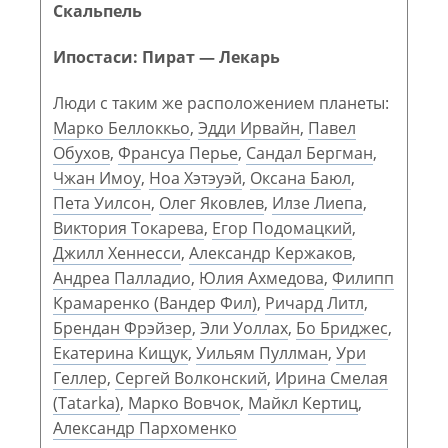
Скальпель
Ипостаси: Пират — Лекарь
Люди с таким же расположением планеты:
Марко Беллоккьо
,
Эдди Ирвайн
,
Павел
Обухов
,
Франсуа Перье
,
Сандал Бергман
,
Чжан Имоу
,
Ноа Хэтэуэй
,
Оксана Баюл
,
Пета Уилсон
,
Олег Яковлев
,
Илзе Лиепа
,
Виктория Токарева
,
Егор Подомацкий
,
Джилл Хеннесси
,
Александр Кержаков
,
Андреа Палладио
,
Юлия Ахмедова
,
Филипп
Крамаренко (Вандер Фил)
,
Ричард Литл
,
Брендан Фрэйзер
,
Эли Уоллах
,
Бо Бриджес
,
Екатерина Кищук
,
Уильям Пуллман
,
Ури
Геллер
,
Сергей Волконский
,
Ирина Смелая
(Tatarka)
,
Марко Вовчок
,
Майкл Кертиц
,
Александр Пархоменко