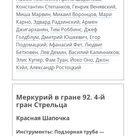
Константин Степанков
,
Генрик Венявский
,
Миша Марвин
,
Михаил Воронцов
,
Мари
Карно
,
Эдвард Радзинский
,
Армен
Джигарханян
,
Тим Роббинс
,
Джеф
Голдблум
,
Дмитрий Юшкевич
,
Егор
Подомацкий
,
Афанасий Фет
,
Людвиг
Бетховен
,
Лев Демин
,
Василий Калинников
,
Элис Купер
,
Фам Туан
,
Йоко Оно
,
Джон
Кэйл
,
Александр Ростоцкий
Меркурий в гране 92. 4-й
гран Стрельца
Красная Шапочка
Инструменты: Подзорная труба —