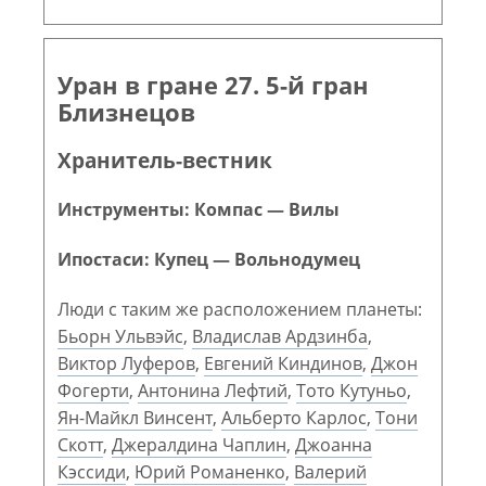
Уран в гране 27. 5-й гран
Близнецов
Хранитель-вестник
Инструменты: Компас — Вилы
Ипостаси: Купец — Вольнодумец
Люди с таким же расположением планеты:
Бьорн Ульвэйс
,
Владислав Ардзинба
,
Виктор Луферов
,
Евгений Киндинов
,
Джон
Фогерти
,
Антонина Лефтий
,
Тото Кутуньо
,
Ян-Майкл Винсент
,
Альберто Карлос
,
Тони
Скотт
,
Джералдина Чаплин
,
Джоанна
Кэссиди
,
Юрий Романенко
,
Валерий