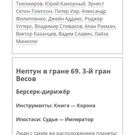
Тихомиров
,
Юрий Каморный
,
Эрнест
Сетон-Томпсон
,
Питер Уир
,
Александр
Филиппенко
,
Джейн Аддамс
,
Роджер
Уотерс
,
Владимир Спиваков
,
Алан Рикман
,
Виктор Казанцев
,
Вадим Славин
,
Лайза
Минелли
Нептун в гране 69. 3-й гран
Весов
Берсерк-дирижёр
Инструменты: Книга — Корона
Ипостаси: Судья — Император
Люди с таким же расположением планеты: