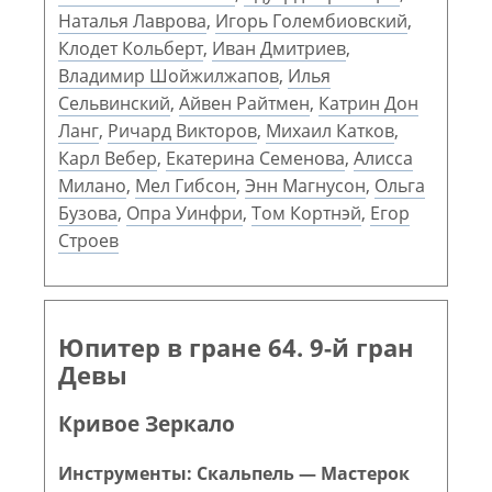
Наталья Лаврова
,
Игорь Голембиовский
,
Клодет Кольберт
,
Иван Дмитриев
,
Владимир Шойжилжапов
,
Илья
Сельвинский
,
Айвен Райтмен
,
Катрин Дон
Ланг
,
Ричард Викторов
,
Михаил Катков
,
Карл Вебер
,
Екатерина Семенова
,
Алисса
Милано
,
Мел Гибсон
,
Энн Магнусон
,
Ольга
Бузова
,
Опра Уинфри
,
Том Кортнэй
,
Егор
Строев
Юпитер в гране 64. 9-й гран
Девы
Кривое Зеркало
Инструменты: Скальпель — Мастерок