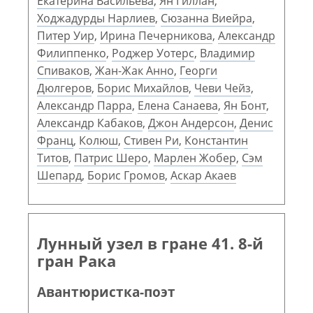
Екатерина Васильева
,
Ян Гиллан
,
Ходжадурды Нарлиев
,
Сюзанна Виейра
,
Питер Уир
,
Ирина Печерникова
,
Александр
Филиппенко
,
Роджер Уотерс
,
Владимир
Спиваков
,
Жан-Жак Анно
,
Георги
Дюлгеров
,
Борис Михайлов
,
Чеви Чейз
,
Александр Парра
,
Елена Санаева
,
Ян Бонт
,
Александр Кабаков
,
Джон Андерсон
,
Денис
Франц
,
Колюш
,
Стивен Ри
,
Константин
Титов
,
Патрис Шеро
,
Марлен Жобер
,
Сэм
Шепард
,
Борис Громов
,
Аскар Акаев
Лунный узел в гране 41. 8-й
гран Рака
Авантюристка-поэт