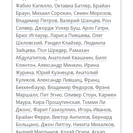
Фабио Капелло
,
Октавиа Батлер
,
Брайан
Браун
,
Михаил Сорокин
,
Семен Морозов
,
Владимир Петров
,
Валерий Шанцев
,
Рон
Силвер
,
Джордж Уокер Буш
,
Арло Гатри
,
Брюс Иглауэр
,
Лариса Пияшева
,
Олег
Шкловский
,
Рэндел Клайзер
,
Людмила
Зайцева
,
Пол Шредер
,
Рамазан
Абдулатипов
,
Анатолий Квашнин
,
Билл
Клинтон
,
Александр Минкин
,
Ирина
Журина
,
Юрий Кузнецов
,
Анатолий
Куликов
,
Александр Лившиц
,
Франц
Беккенбауэр
,
Владимир Федоров
,
Фрэнк
Маршалл
,
Пит Эгню
,
Оливер Стоун
,
Кармен
Маура
,
Кира Прошутинская
,
Томми Ли
Джонс
,
Фарит Газизуллин
,
Игорь Иванов
,
Брайан Ферри
,
Виктор Анпилов
,
Бернард
Больцано
,
Джон Литгоу
,
Никита Михалков
,
Андрей Мартынов
,
Кохэй Огури
,
Аскар