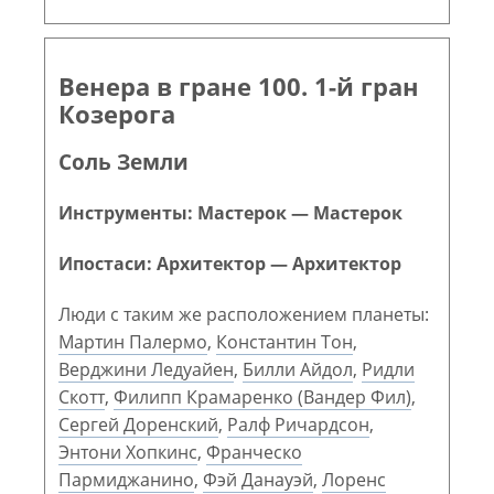
Венера в гране 100. 1-й гран
Козерога
Соль Земли
Инструменты: Мастерок — Мастерок
Ипостаси: Архитектор — Архитектор
Люди с таким же расположением планеты:
Мартин Палермо
,
Константин Тон
,
Верджини Ледуайен
,
Билли Айдол
,
Ридли
Скотт
,
Филипп Крамаренко (Вандер Фил)
,
Сергей Доренский
,
Ралф Ричардсон
,
Энтони Хопкинс
,
Франческо
Пармиджанино
,
Фэй Данауэй
,
Лоренс