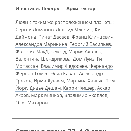
Ипостаси: Лекарь — Архитектор
Люди с таким же расположением планеты:
Сергей Ломанов
,
Леонид Млечин
,
Кинг
Даймонд
,
Ринат Дасаев
,
Франц Клинцевич
,
Александра Маринина
,
Георгий Васильев
,
Фрэнсис МакДроменд
,
Мария Алонсо
,
Валентина Шендрикова
,
Дом Луиз
,
Ги
Мопассан
,
Владимир Федосеев
,
Фернандо
Фернан-Гомес
,
Элиа Казан
,
Александр
Греков
,
Ирма Яунзем
,
Мартина Хингис
,
Том
Йорк
,
Дидье Дешам
,
Кэрри Фишер
,
Аскар
Акаев
,
Марк Минков
,
Владимир Яковлев
,
Олег Макаров
Сатурн в гране 37. 4-й гран