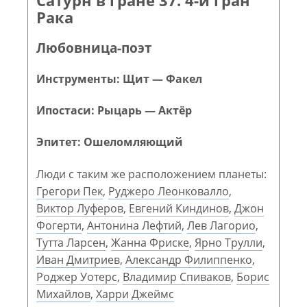
Рака
Любовница-поэт
Инструменты: Щит — Факел
Ипостаси: Рыцарь — Актёр
Эпитет: Ошеломляющий
Люди с таким же расположением планеты:
Грегори Пек
,
Руджеро Леонковалло
,
Виктор Луферов
,
Евгений Киндинов
,
Джон
Фогерти
,
Антонина Лефтий
,
Лев Лагорио
,
Тутта Ларсен
,
Жанна Фриске
,
Ярно Трулли
,
Иван Дмитриев
,
Александр Филиппенко
,
Роджер Уотерс
,
Владимир Спиваков
,
Борис
Михайлов
,
Харри Джеймс