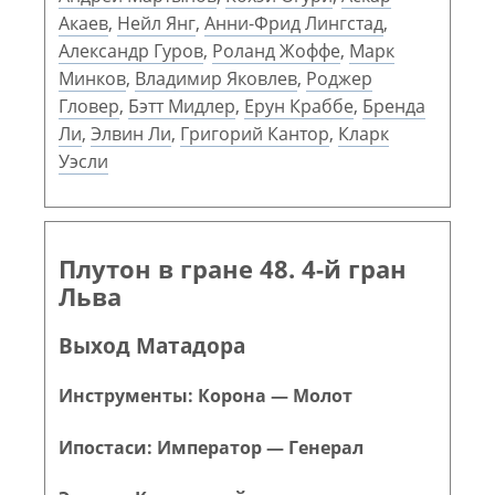
Акаев
,
Нейл Янг
,
Анни-Фрид Лингстад
,
Александр Гуров
,
Роланд Жоффе
,
Марк
Минков
,
Владимир Яковлев
,
Роджер
Гловер
,
Бэтт Мидлер
,
Ерун Краббе
,
Бренда
Ли
,
Элвин Ли
,
Григорий Кантор
,
Кларк
Уэсли
Плутон в гране 48. 4-й гран
Льва
Выход Матадора
Инструменты: Корона — Молот
Ипостаси: Император — Генерал