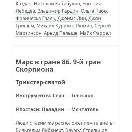
Кэздан
,
Николай Хабибулин
,
Евгений
Лебедев
,
Владимир Гардин
,
Ольга Кабо
,
Франческа Гааль
,
Джеймс Дин
,
Джон
Гришем
,
Михаил Курилко-Рюмин
,
Сергей
Мартинсон
,
Арвид Пельше
,
Майк Фаррел
Марс в гране 86. 9-й гран
Скорпиона
Трикстер-святой
Инструменты: Серп — Телескоп
Ипостаси: Паладин — Мечтатель
Люди с таким же расположением планеты:
Вильгельм Либкнехт
,
Эдуард Стрельцов
,