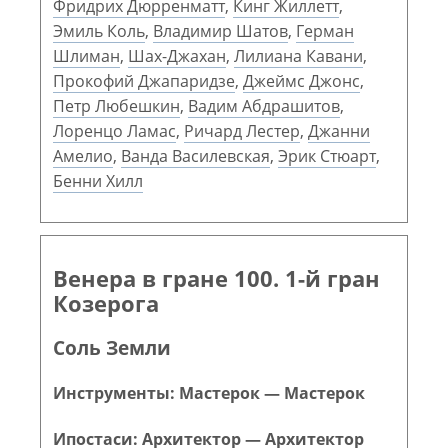
Фридрих Дюрренматт
,
Кинг Жиллетт
,
Эмиль Коль
,
Владимир Шатов
,
Герман
Шлиман
,
Шах-Джахан
,
Лилиана Кавани
,
Прокофий Джапаридзе
,
Джеймс Джонс
,
Петр Любешкин
,
Вадим Абдрашитов
,
Лоренцо Ламас
,
Ричард Лестер
,
Джанни
Амелио
,
Ванда Василевская
,
Эрик Стюарт
,
Бенни Хилл
Венера в гране 100. 1-й гран
Козерога
Соль Земли
Инструменты: Мастерок — Мастерок
Ипостаси: Архитектор — Архитектор