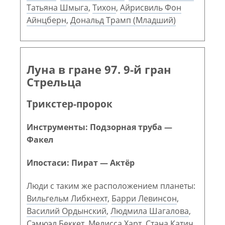
Татьяна Шмыга
,
Тихон
,
Айрисвиль Фон
Айнцберн
,
Дональд Трамп (Младший)
Луна в гране 97. 9-й гран
Стрельца
Трикстер-пророк
Инструменты: Подзорная труба —
Факел
Ипостаси: Пират — Актёр
Люди с таким же расположением планеты:
Вильгельм Либкнехт
,
Барри Левинсон
,
Василий Ордынский
,
Людмила Шагалова
,
Сэмюэл Беккет
,
Мелисса Харт
,
Стана Катич
,