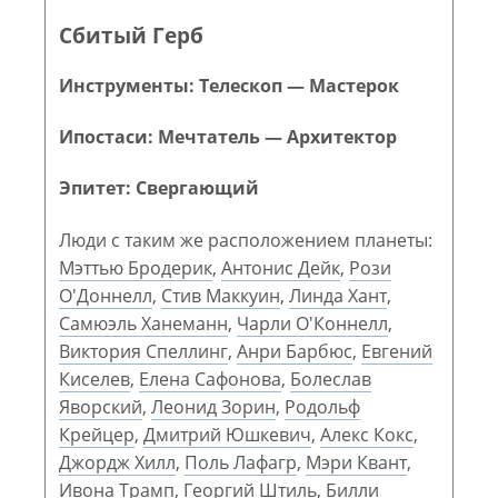
Сбитый Герб
Инструменты: Телескоп — Мастерок
Ипостаси: Мечтатель — Архитектор
Эпитет: Свергающий
Люди с таким же расположением планеты:
Мэттью Бродерик
,
Антонис Дейк
,
Рози
О'Доннелл
,
Стив Маккуин
,
Линда Хант
,
Самюэль Ханеманн
,
Чарли О'Коннелл
,
Виктория Спеллинг
,
Анри Барбюс
,
Евгений
Киселев
,
Елена Сафонова
,
Болеслав
Яворский
,
Леонид Зорин
,
Родольф
Крейцер
,
Дмитрий Юшкевич
,
Алекс Кокс
,
Джордж Хилл
,
Поль Лафагр
,
Мэри Квант
,
Ивона Трамп
,
Георгий Штиль
,
Билли