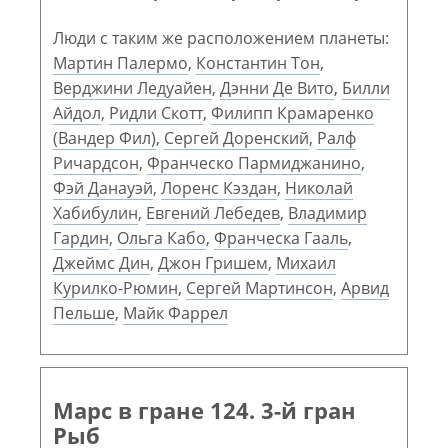
Люди с таким же расположением планеты:
Мартин Палермо
,
Константин Тон
,
Верджини Ледуайен
,
Дэнни Де Вито
,
Билли
Айдол
,
Ридли Скотт
,
Филипп Крамаренко
(Вандер Фил)
,
Сергей Доренский
,
Ралф
Ричардсон
,
Франческо Пармиджанино
,
Фэй Данауэй
,
Лоренс Кэздан
,
Николай
Хабибулин
,
Евгений Лебедев
,
Владимир
Гардин
,
Ольга Кабо
,
Франческа Гааль
,
Джеймс Дин
,
Джон Гришем
,
Михаил
Курилко-Рюмин
,
Сергей Мартинсон
,
Арвид
Пельше
,
Майк Фаррел
Марс в гране 124. 3-й гран
Рыб