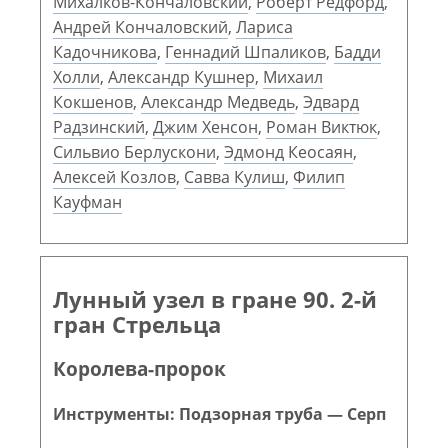
Михалков-Кончаловский
,
Роберт Редфорд
,
Андрей Кончаловский
,
Лариса
Кадочникова
,
Геннадий Шпаликов
,
Бадди
Холли
,
Александр Кушнер
,
Михаил
Кокшенов
,
Александр Медведь
,
Эдвард
Радзинский
,
Джим Хенсон
,
Роман Виктюк
,
Сильвио Берлускони
,
Эдмонд Кеосаян
,
Алексей Козлов
,
Савва Кулиш
,
Филип
Кауфман
Лунный узел в гране 90. 2-й
гран Стрельца
Королева-пророк
Инструменты: Подзорная труба — Серп