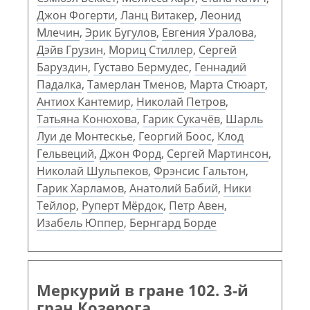
Джон Фогерти
,
Ланц Витакер
,
Леонид
Млечин
,
Эрик Бугулов
,
Евгения Уралова
,
Дэйв Грузин
,
Мориц Стиллер
,
Сергей
Баруздин
,
Густаво Бермудес
,
Геннадий
Падалка
,
Тамерлан Тменов
,
Марта Стюарт
,
Антиох Кантемир
,
Николай Петров
,
Татьяна Конюхова
,
Гарик Сукачёв
,
Шарль
Луи де Монтескье
,
Георгий Боос
,
Клод
Гельвеций
,
Джон Форд
,
Сергей Мартинсон
,
Николай Шульпеков
,
Фрэнсис Гальтон
,
Гарик Харламов
,
Анатолий Бабий
,
Ники
Тейлор
,
Руперт Мёрдок
,
Петр Авен
,
Изабель Юппер
,
Бернгард Борде
Меркурий в гране 102. 3-й
гран Козерога