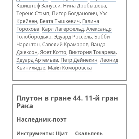
Кшиштоф Занусси
,
Нина Дробышева
,
Теренс Стэмп
,
Питер Богданович
,
Уэс
Крейвен
,
Беата Тышкевич
,
Галина
Горохова
,
Карл Лагерфельд
,
Александр
Голобородько
,
Эдуард Россель
,
Бобби
Чарльтон
,
Савелий Крамаров
,
Ванда
Джексон
,
Яфет Котто
,
Виктория Токарева
,
Эдуард Артемьев
,
Петр Дейнекин
,
Леонид
Квинихидзе
,
Майя Коморовска
Плутон в гране 44. 11-й гран
Рака
Наследник-поэт
Инструменты: Щит — Скальпель