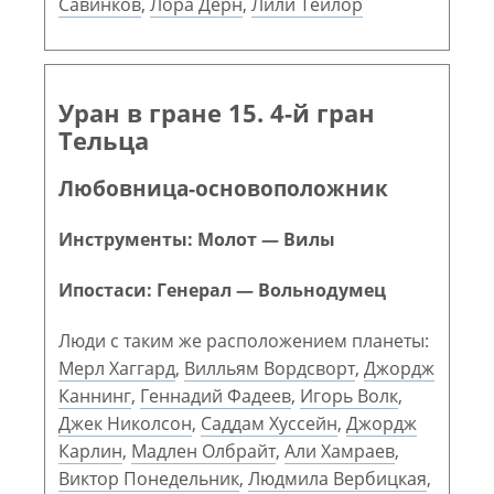
Савинков
,
Лора Дерн
,
Лили Тейлор
Уран в гране 15. 4-й гран
Тельца
Любовница-основоположник
Инструменты: Молот — Вилы
Ипостаси: Генерал — Вольнодумец
Люди с таким же расположением планеты:
Мерл Хаггард
,
Вилльям Вордсворт
,
Джордж
Каннинг
,
Геннадий Фадеев
,
Игорь Волк
,
Джек Николсон
,
Саддам Хуссейн
,
Джордж
Карлин
,
Мадлен Олбрайт
,
Али Хамраев
,
Виктор Понедельник
,
Людмила Вербицкая
,