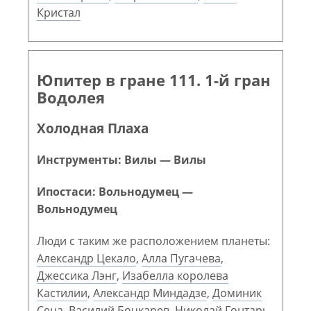
Кристал
Юпитер в гране 111. 1-й гран
Водолея
Холодная Плаха
Инструменты: Вилы — Вилы
Ипостаси: Вольнодумец —
Вольнодумец
Люди с таким же расположением планеты:
Александр Цекало
,
Алла Пугачева
,
Джессика Лэнг
,
Изабелла королева
Кастилии
,
Александр Миндадзе
,
Доминик
Сена
,
Василий Бочкарев
,
Николай Гонтарь
,