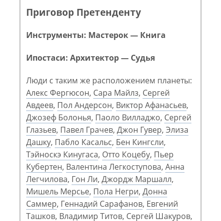
Приговор Претенденту
Инструменты: Мастерок — Книга
Ипостаси: Архитектор — Судья
Люди с таким же расположением планеты:
Алекс Фергюсон
,
Сара Майлз
,
Сергей
Авдеев
,
Пол Андерсон
,
Виктор Афанасьев
,
Джозеф Болонья
,
Паоло Вилладжо
,
Сергей
Глазьев
,
Павел Грачев
,
Джон Гувер
,
Элиза
Дашку
,
Пабло Касальс
,
Бен Кингсли
,
Тэйноскэ Кинугаса
,
Отто Коцебу
,
Пьер
Кубертен
,
Валентина Легкоступова
,
Анна
Легчилова
,
Гон Ли
,
Джордж Маршалл
,
Мишель Мерсье
,
Пола Негри
,
Донна
Саммер
,
Геннадий Сарафанов
,
Евгений
Ташков
,
Владимир Титов
,
Сергей Шакуров
,