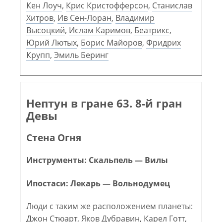
Кен Лоуч
,
Крис Кристофферсон
,
Станислав
Хитров
,
Ив Сен-Лоран
,
Владимир
Высоцкий
,
Ислам Каримов
,
Беатрикс
,
Юрий Лютых
,
Борис Майоров
,
Фридрих
Крупп
,
Эмиль Беринг
Нептун в гране 63. 8-й гран
Девы
Стена Огня
Инструменты: Скальпель — Вилы
Ипостаси: Лекарь — Вольнодумец
Люди с таким же расположением планеты:
Джон Стюарт
,
Яков Дубравин
,
Карел Готт
,