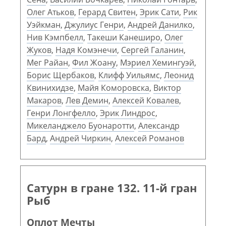
Олег Атьков
,
Герард Свитен
,
Эрик Сати
,
Рик
Уэйкман
,
Джулиус Генри
,
Андрей Данилко
,
Нив Кэмпбелл
,
Такеши Канеширо
,
Олег
Жуков
,
Надя Комэнечи
,
Сергей Галанин
,
Мег Райан
,
Фил Жоану
,
Мэриел Хемингуэй
,
Борис Щербаков
,
Клифф Уильямс
,
Леонид
Квинихидзе
,
Майя Коморовска
,
Виктор
Макаров
,
Лев Демин
,
Алексей Ковалев
,
Генри Лонгфелло
,
Эрик Линдрос
,
Микеланджело Буонаротти
,
Александр
Бард
,
Андрей Чиркин
,
Алексей Романов
Сатурн в гране 132. 11-й гран
Рыб
Оплот Мечты