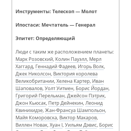
Инструменты: Телескоп — Молот
Ипостаси: Мечтатель — Генерал
Эпитет: Определяющий
Люди с таким же расположением планеты:
Марк Розовский
,
Колин Пауэлл
,
Мерл
Хаггард
,
Геннадий Фадеев
,
Игорь Волк
,
Джек Николсон
,
Виктория королева
Великобритании
,
Хелена Картер
,
Иван
Шаповалов
,
Уолт Уитмен
,
Борис Йордан
,
Григорий Перельман
,
Джейсон Пэтрик
,
Джон Кьюсак
,
Петр Дейнекин
,
Леонид
Квинихидзе
,
Жан-Франсуа Шампольон
,
Майя Коморовска
,
Виктор Макаров
,
Виллен Новак
,
Хуан I
,
Уильям Дэвис
,
Борис