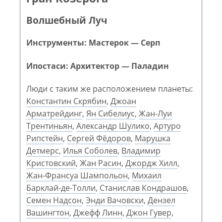
Волшебный Луч
Инструменты: Мастерок — Серп
Ипостаси: Архитектор — Паладин
Люди с таким же расположением планеты:
Константин Скрябин
,
Джоан
Арматрейдинг
,
Ян Сибелиус
,
Жан-Луи
Трентиньян
,
Александр Шулико
,
Артуро
Рипстейн
,
Сергей Фёдоров
,
Марушка
Детмерс
,
Илья Соболев
,
Владимир
Кристовский
,
Жан Расин
,
Джордж Хилл
,
Жан-Франсуа Шампольон
,
Михаил
Барклай-де-Толли
,
Станислав Кондрашов
,
Семен Надсон
,
Энди Вачовски
,
Дензел
Вашингтон
,
Джефф Линн
,
Джон Гувер
,