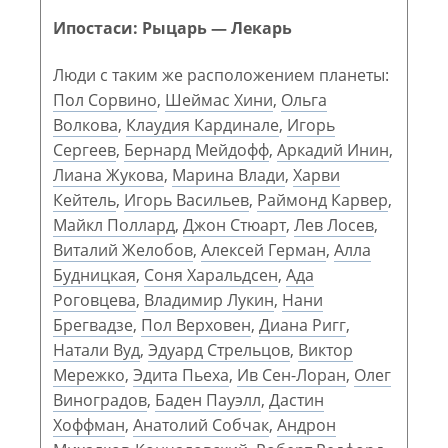
Ипостаси: Рыцарь — Лекарь
Люди с таким же расположением планеты:
Пол Сорвино
,
Шеймас Хини
,
Ольга
Волкова
,
Клаудия Кардинале
,
Игорь
Сергеев
,
Бернард Мейдофф
,
Аркадий Инин
,
Лиана Жукова
,
Марина Влади
,
Харви
Кейтель
,
Игорь Васильев
,
Раймонд Карвер
,
Майкл Поллард
,
Джон Стюарт
,
Лев Лосев
,
Виталий Желобов
,
Алексей Герман
,
Алла
Будницкая
,
Соня Харальдсен
,
Ада
Роговцева
,
Владимир Лукин
,
Нани
Брегвадзе
,
Пол Верховен
,
Диана Ригг
,
Натали Вуд
,
Эдуард Стрельцов
,
Виктор
Мережко
,
Эдита Пьеха
,
Ив Сен-Лоран
,
Олег
Виноградов
,
Баден Пауэлл
,
Дастин
Хоффман
,
Анатолий Собчак
,
Андрон