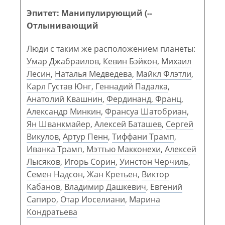
Эпитет: Манипулирующий (--
Отлынивающий
Люди с таким же расположением планеты:
Умар Джабраилов
,
Кевин Бэйкон
,
Михаил
Лесин
,
Наталья Медведева
,
Майкл Флэтли
,
Карл Густав Юнг
,
Геннадий Падалка
,
Анатолий Квашнин
,
Фердинанд, Франц
,
Александр Минкин
,
Франсуа Шатобриан
,
Ян Шванкмайер
,
Алексей Баташев
,
Сергей
Викулов
,
Артур Пенн
,
Тиффани Трамп
,
Иванка Трамп
,
Мэттью Макконехи
,
Алексей
Лысяков
,
Игорь Сорин
,
Уинстон Черчиль
,
Семен Надсон
,
Жан Кретьен
,
Виктор
Кабанов
,
Владимир Дашкевич
,
Евгений
Сапиро
,
Отар Иоселиани
,
Марина
Кондратьева