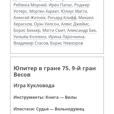
Ребекка Морней
,
Ирен Папас
,
Роджер
Уотерс
,
Мортен Харкет
,
Юлиус Магги
,
Алексей Житник
,
Ричард Клифф
,
Михаил
Херасков
,
Оуэн Уилсон
,
Алекс Джеймс
,
Борис Беккер
,
Мэгги Смит
,
Александр Бек
,
Уильям Коллинз
,
Ирина Ларочкина
,
Владимир Стасов
,
Борис Невзоров
Юпитер в гране 75. 9-й гран
Весов
Игра Кукловода
Инструменты: Книга — Вилы
Ипостаси: Судья — Вольнодумец