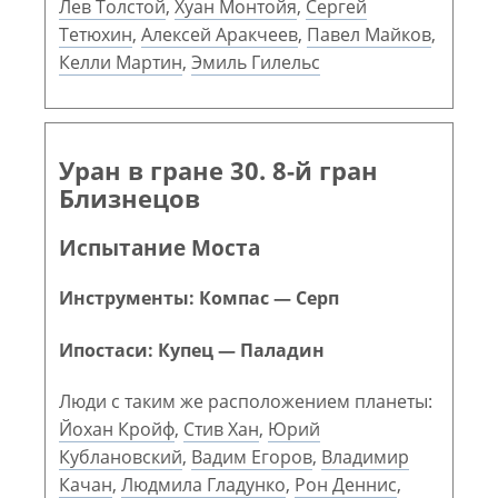
Лев Толстой
,
Хуан Монтойя
,
Сергей
Тетюхин
,
Алексей Аракчеев
,
Павел Майков
,
Келли Мартин
,
Эмиль Гилельс
Уран в гране 30. 8-й гран
Близнецов
Испытание Моста
Инструменты: Компас — Серп
Ипостаси: Купец — Паладин
Люди с таким же расположением планеты:
Йохан Кройф
,
Стив Хан
,
Юрий
Кублановский
,
Вадим Егоров
,
Владимир
Качан
,
Людмила Гладунко
,
Рон Деннис
,