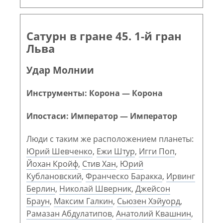
Сатурн в гране 45. 1-й гран
Льва
Удар Молнии
Инструменты: Корона — Корона
Ипостаси: Император — Император
Люди с таким же расположением планеты:
Юрий Шевченко
,
Ежи Штур
,
Игги Поп
,
Йохан Кройф
,
Стив Хан
,
Юрий
Кублановский
,
Франческо Баракка
,
Ирвинг
Берлин
,
Николай Шверник
,
Джейсон
Браун
,
Максим Галкин
,
Сьюзен Хэйуорд
,
Рамазан Абдулатипов
,
Анатолий Квашнин
,