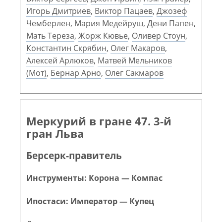
Игорь Дмитриев
,
Виктор Пацаев
,
Джозеф
Чемберлен
,
Мария Медейруш
,
Дени Папен
,
Мать Тереза
,
Жорж Кювье
,
Оливер Стоун
,
Константин Скрябин
,
Олег Макаров
,
Алексей Арлюков
,
Матвей Мельников
(Мот)
,
Бернар Арно
,
Олег Сакмаров
Меркурий в гране 47. 3-й
гран Льва
Берсерк-правитель
Инструменты: Корона — Компас
Ипостаси: Император — Купец