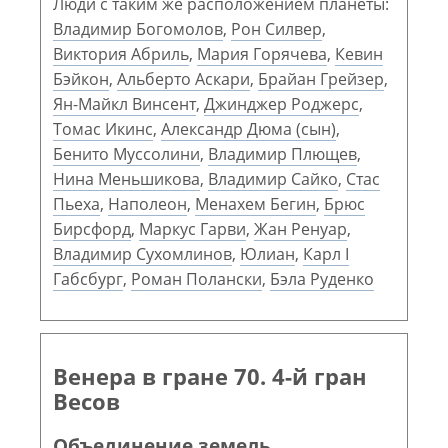
Люди с таким же расположением планеты:
Владимир Богомолов
,
Рон Силвер
,
Виктория Абриль
,
Мария Горячева
,
Кевин
Бэйкон
,
Альберто Аскари
,
Брайан Грейзер
,
Ян-Майкл Винсент
,
Джинджер Роджерс
,
Томас Икинс
,
Александр Дюма (сын)
,
Бенито Муссолини
,
Владимир Плющев
,
Нина Меньшикова
,
Владимир Сайко
,
Стас
Пьеха
,
Наполеон
,
Менахем Бегин
,
Брюс
Бирсфорд
,
Маркус Гарви
,
Жан Ренуар
,
Владимир Сухомлинов
,
Юлиан
,
Карл I
Габсбург
,
Роман Полански
,
Бэла Руденко
Венера в гране 70. 4-й гран
Весов
Объединение земель