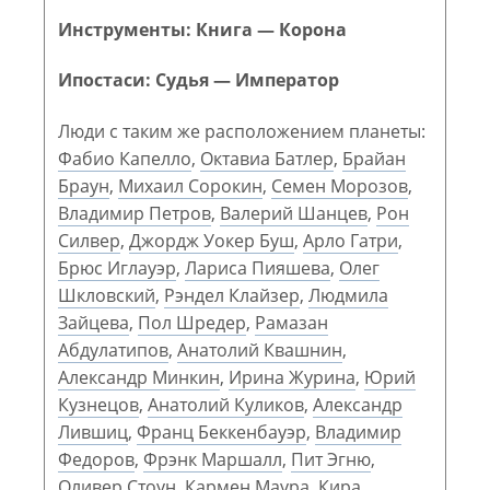
Инструменты: Книга — Корона
Ипостаси: Судья — Император
Люди с таким же расположением планеты:
Фабио Капелло
,
Октавиа Батлер
,
Брайан
Браун
,
Михаил Сорокин
,
Семен Морозов
,
Владимир Петров
,
Валерий Шанцев
,
Рон
Силвер
,
Джордж Уокер Буш
,
Арло Гатри
,
Брюс Иглауэр
,
Лариса Пияшева
,
Олег
Шкловский
,
Рэндел Клайзер
,
Людмила
Зайцева
,
Пол Шредер
,
Рамазан
Абдулатипов
,
Анатолий Квашнин
,
Александр Минкин
,
Ирина Журина
,
Юрий
Кузнецов
,
Анатолий Куликов
,
Александр
Лившиц
,
Франц Беккенбауэр
,
Владимир
Федоров
,
Фрэнк Маршалл
,
Пит Эгню
,
Оливер Стоун
,
Кармен Маура
,
Кира