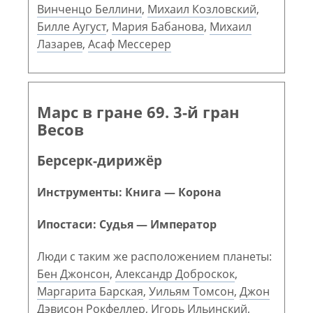
Винченцо Беллини
,
Михаил Козловский
,
Билле Аугуст
,
Мария Бабанова
,
Михаил
Лазарев
,
Асаф Мессерер
Марс в гране 69. 3-й гран
Весов
Берсерк-дирижёр
Инструменты: Книга — Корона
Ипостаси: Судья — Император
Люди с таким же расположением планеты:
Бен Джонсон
,
Александр Доброскок
,
Маргарита Барская
,
Уильям Томсон
,
Джон
Дэвисон Рокфеллер
,
Игорь Ильинский
,