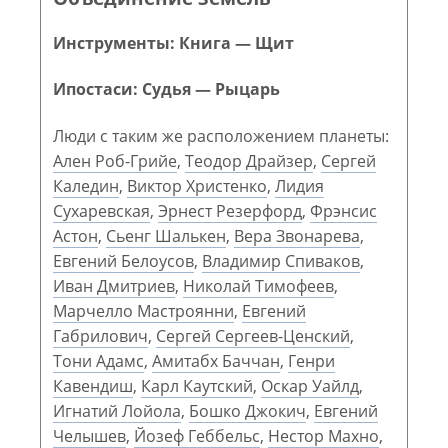
Инструменты: Книга — Щит
Ипостаси: Судья — Рыцарь
Люди с таким же расположением планеты:
Ален Роб-Грийе
,
Теодор Драйзер
,
Сергей
Каледин
,
Виктор Христенко
,
Лидия
Сухаревская
,
Эрнест Резерфорд
,
Фрэнсис
Астон
,
Сьенг Шалькен
,
Вера Звонарева
,
Евгений Белоусов
,
Владимир Спиваков
,
Иван Дмитриев
,
Николай Тимофеев
,
Марчелло Мастроянни
,
Евгений
Габрилович
,
Сергей Сергеев-Ценский
,
Тони Адамс
,
Амитабх Баччан
,
Генри
Кавендиш
,
Карл Каутский
,
Оскар Уайлд
,
Игнатий Лойола
,
Бошко Джокич
,
Евгений
Челышев
,
Йозеф Геббельс
,
Нестор Махно
,