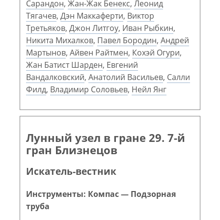
Сарандон
,
Жан-Жак Бенекс
,
Леонид
Тягачев
,
Дэн Маккаферти
,
Виктор
Третьяков
,
Джон Литгоу
,
Иван Рыбкин
,
Никита Михалков
,
Павел Бородин
,
Андрей
Мартынов
,
Айвен Райтмен
,
Кохэй Огури
,
Жан Батист Шарден
,
Евгений
Вандалковский
,
Анатолий Васильев
,
Салли
Филд
,
Владимир Соловьев
,
Нейл Янг
Лунный узел в гране 29. 7-й
гран Близнецов
Искатель-вестник
Инструменты: Компас — Подзорная
труба