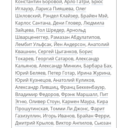
Константин Боровой
,
Арло Гатри
,
Брюс
Иглауэр
,
Лариса Пияшева
,
Олег
Шкловский
,
Рэндел Клайзер
,
Брайен Мэй
,
Карлос Сантана
,
Дени Гловер
,
Людмила
Зайцева
,
Пол Шредер
,
Арнольд
Шварценеггер
,
Рамазан Абдулатипов
,
Лембит Ульфсак
,
Йен Андерсон
,
Анатолий
Квашнин
,
Сергей Цыганков
,
Борис
Токарев
,
Георгий Сатаров
,
Александр
Кальянов
,
Александр Минкин
,
Барбара Бах
,
Юрий Беляев
,
Петер Готар
,
Ирина Журина
,
Юрий Кузнецов
,
Анатолий Куликов
,
Александр Лившиц
,
Франц Беккенбауэр
,
Владимир Федоров
,
Фрэнк Маршалл
,
Пит
Эгню
,
Оливер Стоун
,
Кармен Маура
,
Кира
Прошутинская
,
Томми Ли Джонс
,
Фарит
Газизуллин
,
Игорь Иванов
,
Брайан Ферри
,
Дмитрий Крылов
,
Виктор Анпилов
,
Сьюзан