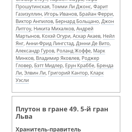
Прошутинская
,
Томми Ли Джонс
,
Фарит
Газизуллин
,
Игорь Иванов
,
Брайан Ферри
,
Виктор Анпилов
,
Бернард Больцано
,
Джон
Литгоу
,
Никита Михалков
,
Андрей
Мартынов
,
Кохэй Огури
,
Аскар Акаев
,
Нейл
Янг
,
Анни-Фрид Лингстад
,
Дэнни Де Вито
,
Александр Гуров
,
Роланд Жоффе
,
Марк
Минков
,
Владимир Яковлев
,
Роджер
Гловер
,
Бэтт Мидлер
,
Ерун Краббе
,
Бренда
Ли
,
Элвин Ли
,
Григорий Кантор
,
Кларк
Уэсли
Плутон в гране 49. 5-й гран
Льва
Хранитель-правитель