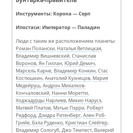
Инструменты: Корона — Серп
Ипостаси: Император — Паладин
Люди с таким же расположением планеты:
Роман Полански
,
Наталья Ветлицкая
,
Владимир Вишневский
,
Станислав
Воронов
,
Ян Гиллан
,
Юрий Демич
,
Марсель Карне
,
Владимир Конкин
,
Стас
Костюшкин
,
Анатолий Кузнецов
,
Мария
Медейруш
,
Андрон Михалков-
Кончаловский
,
Нанни Моретти
,
Ходжадурды Нарлиев
,
Микио Нарусэ
,
Матвей Платов
,
Мэтью Пэрри
,
Роберт
Редфорд
,
Дзидра Ритенберг
,
Ален Роб-
Грийе
,
Бэла Руденко
,
Кристиан Слейтер
,
Владимир Сологуб
,
Джо Темпест
,
Валерий