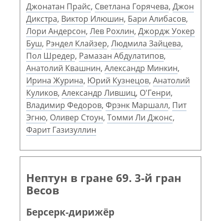
Джонатан Прайс
,
Светлана Горячева
,
Джон
Дикстра
,
Виктор Илюшин
,
Бари Алибасов
,
Лори Андерсон
,
Лев Рохлин
,
Джордж Уокер
Буш
,
Рэндел Клайзер
,
Людмила Зайцева
,
Пол Шредер
,
Рамазан Абдулатипов
,
Анатолий Квашнин
,
Александр Минкин
,
Ирина Журина
,
Юрий Кузнецов
,
Анатолий
Куликов
,
Александр Лившиц
,
О'Генри
,
Владимир Федоров
,
Фрэнк Маршалл
,
Пит
Эгню
,
Оливер Стоун
,
Томми Ли Джонс
,
Фарит Газизуллин
Нептун в гране 69. 3-й гран
Весов
Берсерк-дирижёр