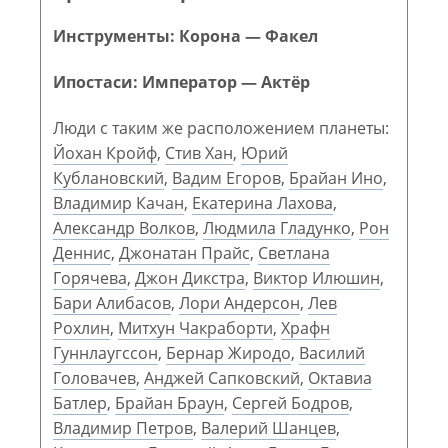
Инструменты: Корона — Факел
Ипостаси: Император — Актёр
Люди с таким же расположением планеты:
Йохан Кройф
,
Стив Хан
,
Юрий
Кублановский
,
Вадим Егоров
,
Брайан Ино
,
Владимир Качан
,
Екатерина Лахова
,
Александр Волков
,
Людмила Гладунко
,
Рон
Деннис
,
Джонатан Прайс
,
Светлана
Горячева
,
Джон Дикстра
,
Виктор Илюшин
,
Бари Алибасов
,
Лори Андерсон
,
Лев
Рохлин
,
Митхун Чакраборти
,
Храфн
Гуннлаугссон
,
Бернар Жиродо
,
Василий
Головачев
,
Анджей Сапковский
,
Октавиа
Батлер
,
Брайан Браун
,
Сергей Бодров
,
Владимир Петров
,
Валерий Шанцев
,