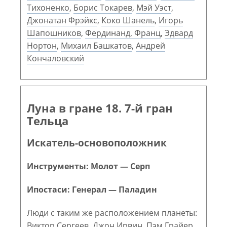
Тихоненко
,
Борис Токарев
,
Мэй Уэст
,
Джонатан Фрэйкс
,
Коко Шанель
,
Игорь
Шапошников
,
Фердинанд, Франц
,
Эдвард
Нортон
,
Михаил Башкатов
,
Андрей
Кончаловский
Луна в гране 18. 7-й гран
Тельца
Искатель-основоположник
Инструменты: Молот — Серп
Ипостаси: Генерал — Паладин
Люди с таким же расположением планеты:
Виктор Сергеев
,
Джон Ирвин
,
Пэм Грайер
,