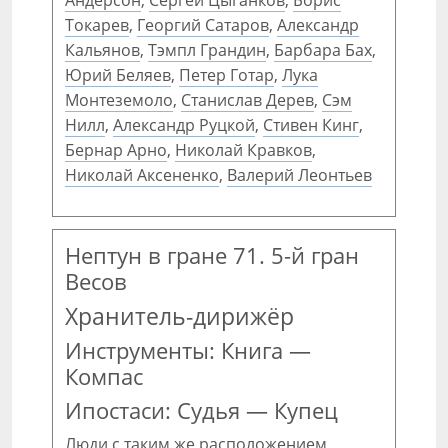
Андерсон
,
Сергей Цыганков
,
Борис
Токарев
,
Георгий Сатаров
,
Александр
Кальянов
,
Тэмпл Грандин
,
Барбара Бах
,
Юрий Беляев
,
Петер Готар
,
Лука
Монтеземоло
,
Станислав Дерев
,
Сэм
Нилл
,
Александр Руцкой
,
Стивен Кинг
,
Бернар Арно
,
Николай Кравков
,
Николай Аксененко
,
Валерий Леонтьев
Нептун в гране 71. 5-й гран
Весов
Хранитель-дирижёр
Инструменты: Книга —
Компас
Ипостаси: Судья — Купец
Люди с таким же расположением