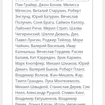
Пэм Грайер
,
Джон Бонэм
,
Мелисса
Мэтисон
,
Виталий Старухин
,
Роберт
Энглунд
,
Юрий Батурин
,
Вячеслав
Полунин
,
Соня Брага
,
Саймон Кэллоу
,
Лайонел Ричи
,
Мерил Стрип
,
Шалва
Чигиринский
,
Шелли Дюваль
,
Дио
,
Павел Лунгин
,
Роджер Тейлор
,
Мори
Чайкин
,
Валерий Васильев
,
Ивар
Калныньш
,
Вячеслав Гордеев
,
Расим
Балаев
,
Кит Кэрредин
,
Эрик Кармен
,
Марк Кнопфлер
,
Михаил Шмаков
,
Юрий
Демич
,
Валерий Быков
,
Роберт Плант
,
Владимир Волков
,
Жан-Мишель Жар
,
Тэмпл Грандин
,
Лука Монтеземоло
,
Михаил Швыдкой
,
Станислав Дерев
,
Сэм
Нилл
,
Александр Руцкой
,
Стивен Кинг
,
Владимир Евтушенков
,
Владимир
Ремек
,
Донна Каран
,
Игорь Черешнев
,