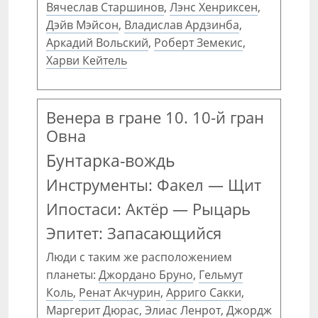
Вячеслав Старшинов
,
Лэнс Хенриксен
,
Дэйв Мэйсон
,
Владислав Ардзинба
,
Аркадий Вольский
,
Роберт Земекис
,
Харви Кейтель
Венера в гране 10. 10-й гран
Овна
Бунтарка-вождь
Инструменты: Факел — Щит
Ипостаси: Актёр — Рыцарь
Эпитет: Запасающийся
Люди с таким же расположением
планеты:
Джордано Бруно
,
Гельмут
Коль
,
Ренат Акчурин
,
Арриго Сакки
,
Маргерит Дюрас
,
Элиас Ленрот
,
Джордж