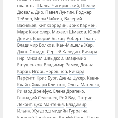
планеты:
Шалва Чигиринский
,
Шелли
Дюваль
,
Дио
,
Павел Лунгин
,
Роджер
Тейлор
,
Мори Чайкин
,
Валерий
Васильев
,
Кит Кэрредин
,
Эрик Кармен
,
Марк Кнопфлер
,
Михаил Шмаков
,
Юрий
Демич
,
Валерий Быков
,
Роберт Плант
,
Владимир Волков
,
Жан-Мишель Жар
,
Джон Сэвидж
,
Сергей Каледин
,
Ричард
Гир
,
Михаил Швыдкой
,
Владимир
Евтушенков
,
Владимир Ремек
,
Донна
Каран
,
Игорь Черешнев
,
Ричард
Парфитт
,
Крис Бург
,
Дэвид Цукер
,
Кевин
Клайн
,
Хилари Клинтон
,
Ольга Матешко
,
Ричард Дрейфус
,
Елена Драпеко
,
Геннадий Селезнев
,
Рой Вуд
,
Патрис
Леконт
,
Джо Мантенья
,
Владимир
Ильин
,
Жугдэрдэмидийн Гуррагча
,
Евгений Трофимов
,
Джефф Линн
,
Павел