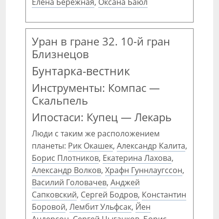
Елена Бережная
,
Оксана Баюл
Уран в гране 32. 10-й гран
Близнецов
Бунтарка-вестник
Инструменты: Компас —
Скальпель
Ипостаси: Купец — Лекарь
Люди с таким же расположением
планеты:
Рик Окашек
,
Александр Калита
,
Борис Плотников
,
Екатерина Лахова
,
Александр Волков
,
Храфн Гуннлаугссон
,
Василий Головачев
,
Анджей
Сапковский
,
Сергей Бодров
,
Константин
Боровой
,
Лембит Ульфсак
,
Йен