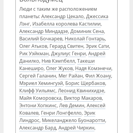
Люди с таким же расположением
планеты:
Александр Цекало
,
Джессика
Лэнг
,
Изабелла королева Кастилии
,
Александр Миндадзе
,
Доминик Сена
,
Василий Бочкарев
,
Николай Гонтарь
,
Олег Атьков
,
Герард Свитен
,
Эрик Сати
,
Рик Уэйкман
,
Джулиус Генри
,
Андрей
Данилко
,
Нив Кэмпбелл
,
Такеши
Канеширо
,
Олег Жуков
,
Надя Комэнечи
,
Сергей Галанин
,
Мег Райан
,
Фил Жоану
,
Мэриел Хемингуэй
,
Борис Щербаков
,
Клифф Уильямс
,
Леонид Квинихидзе
,
Майя Коморовска
,
Виктор Макаров
,
Энтони Хопкинс
,
Лев Демин
,
Алексей
Ковалев
,
Генри Лонгфелло
,
Эрик
Линдрос
,
Микеланджело Буонаротти
,
Александр Бард
,
Андрей Чиркин
,