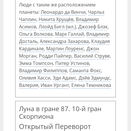
Люди с таким же расположением
планеты:
Леонардо да Винчи
,
Чарльз
Чаплин
,
Никита Хрущёв
,
Владимир
Асимов
,
Ллойд Бигл (мл.)
,
Джозеф Блэк
,
Ольга Волкова
,
Марк Галлай
,
Владимир
Досталь
,
Александра Захарова
,
Клаудия
Кардинале
,
Мартин Лоуренс
,
Джон
Морган
,
Родди Пайпер
,
Василий Струве
,
Эмма Томпсон
,
Питер Устинов
,
Владимир Филиппов
,
Саманта Фокс
,
Оливия Хасси
,
Эди Адамс
,
Дэйв Эдмундс
,
Валерия
,
Иван Ургант
,
Елена Темникова
Луна в гране 87. 10-й гран
Скорпиона
Открытый Переворот