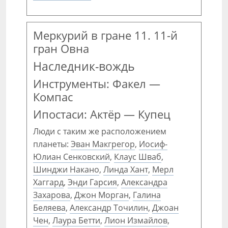
Меркурий в гране 11. 11-й
гран Овна
Наследник-вождь
Инструменты: Факел —
Компас
Ипостаси: Актёр — Купец
Люди с таким же расположением
планеты:
Эван Макгрегор
,
Иосиф-
Юлиан Сенковский
,
Клаус Шваб
,
Шинджи Накано
,
Линда Хант
,
Мерл
Хаггард
,
Энди Гарсия
,
Александра
Захарова
,
Джон Морган
,
Галина
Беляева
,
Александр Точилин
,
Джоан
Чен
,
Лаура Бетти
,
Лион Измайлов
,