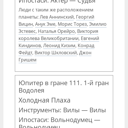
Ипостаси: Актёр — Судья
Люди с таким же расположением
планеты:
Лев Аннинский
,
Георгий
Вицин
,
Анук Эме
,
Морис Торез
,
Эмилио
Эстевес
,
Наталья Орейро
,
Виктория
королева Великобритании
,
Евгений
Киндинов
,
Леонид Кизим
,
Конрад
Фейдт
,
Виктор Шкловский
,
Джон
Гришем
Юпитер в гране 111. 1-й гран
Водолея
Холодная Плаха
Инструменты: Вилы — Вилы
Ипостаси: Вольнодумец —
Вольнодумец