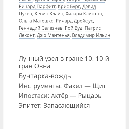
Ричард Парфитт
,
Крис Бург
,
Дэвид
Цукер
,
Кевин Клайн
,
Хилари Клинтон
,
Ольга Матешко
,
Ричард Дрейфус
,
Геннадий Селезнев
,
Рой Вуд
,
Патрис
Леконт
,
Джо Мантенья
,
Владимир Ильин
Лунный узел в гране 10. 10-й
гран Овна
Бунтарка-вождь
Инструменты: Факел — Щит
Ипостаси: Актёр — Рыцарь
Эпитет: Запасающийся