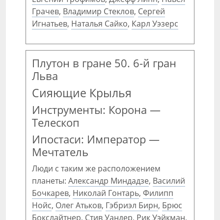
Грачев
,
Владимир Стеклов
,
Сергей
Игнатьев
,
Наталья Сайко
,
Карл Уэзерс
Плутон в гране 50. 6-й гран
Льва
Сияющие Крылья
Инструменты: Корона —
Телескоп
Ипостаси: Император —
Мечтатель
Люди с таким же расположением
планеты:
Александр Миндадзе
,
Василий
Бочкарев
,
Николай Гонтарь
,
Филипп
Нойс
,
Олег Атьков
,
Гэбриэл Бирн
,
Брюс
Бокслайтнер
,
Стив Уандер
,
Рик Уэйкман
,