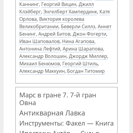
Каннинг
,
Георгий Вицин
,
Джилл
Клэйберг
,
Энгелберт Хампердинк
,
Катя
Орлова
,
Виктория королева
Великобритании
,
Беверли Силлз
,
Аннет
Бенинг
,
Андрей Битов
,
Джон Фогерти
,
Иван Шаповалов
,
Нина Агапова
,
Антонина Лефтий
,
Арина Шарапова
,
Александр Волошин
,
Джордж Миллер
,
Михаил Бенюмов
,
Георгий Штиль
,
Александр Маккуин
,
Богдан Титомир
Марс в гране 7. 7-й гран
Овна
Антикварная Лавка
Инструменты: Факел — Книга