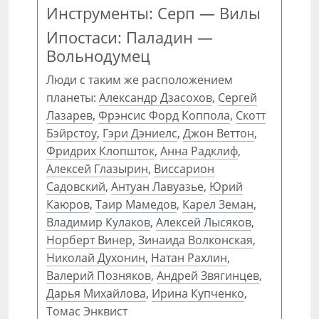
Инструменты: Серп — Вилы
Ипостаси: Паладин —
Вольнодумец
Люди с таким же расположением
планеты:
Александр Дзасохов
,
Сергей
Лазарев
,
Фрэнсис Форд Коппола
,
Скотт
Бэйрстоу
,
Гэри Дэниелс
,
Джон Веттон
,
Фридрих Клопшток
,
Анна Радклиф
,
Алексей Глазырин
,
Виссарион
Садовский
,
Антуан Лавуазье
,
Юрий
Каюров
,
Таир Мамедов
,
Карел Земан
,
Владимир Кулаков
,
Алексей Лысяков
,
Норберт Винер
,
Зинаида Волконская
,
Николай Духонин
,
Натан Рахлин
,
Валерий Позняков
,
Андрей Звягинцев
,
Дарья Михайлова
,
Ирина Купченко
,
Томас Энквист