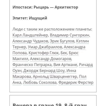
Ипостаси: Рыцарь — Архитектор
Эпитет: Ищущий
Люди с таким же расположением планеты:
Карл Ландштейнер
,
Владимир Сунгоркин
,
Александр Чудаков
,
Эрик Бугулов
,
Кэтлин
Тернер
,
Умар Джабраилов
,
Александра
Попова
,
Кристофер Глюк
,
Бек
,
Брюс
Макгилл
,
Александр Домогаров
,
Франческо Петрарка
,
Вия Артмане
,
Ричард
Оуэн
,
Джордж Бернард Шоу
,
Инна
Макарова
,
Арнольд Шварценеггер
,
Пол
Анка
,
Любовь Соколова
,
Фредерик Ферстер
Венера в гране 19. 8-й гран