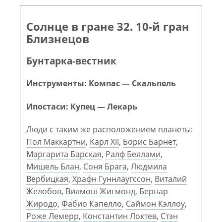
Солнце в гране 32. 10-й гран
Близнецов
Бунтарка-вестник
Инструменты: Компас — Скальпель
Ипостаси: Купец — Лекарь
Люди с таким же расположением планеты:
Пол Маккартни
,
Карл XII
,
Борис Барнет
,
Маргарита Барская
,
Ралф Беллами
,
Мишель Блан
,
Соня Брага
,
Людмила
Вербицкая
,
Храфн Гуннлаугссон
,
Виталий
Желобов
,
Вилмош Жигмонд
,
Бернар
Жиродо
,
Фабио Капелло
,
Саймон Кэллоу
,
Роже Лемерр
,
Константин Локтев
,
Стэн