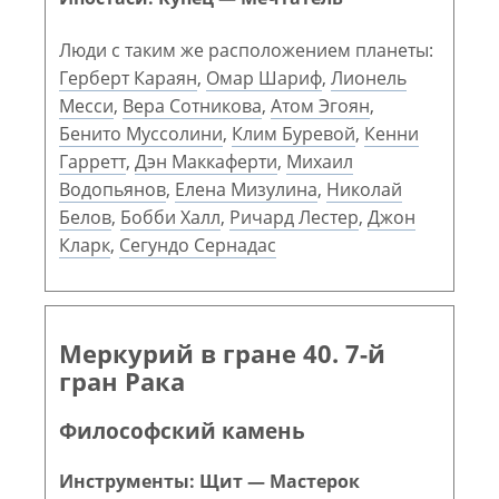
Люди с таким же расположением планеты:
Герберт Караян
,
Омар Шариф
,
Лионель
Месси
,
Вера Сотникова
,
Атом Эгоян
,
Бенито Муссолини
,
Клим Буревой
,
Кенни
Гарретт
,
Дэн Маккаферти
,
Михаил
Водопьянов
,
Елена Мизулина
,
Николай
Белов
,
Бобби Халл
,
Ричард Лестер
,
Джон
Кларк
,
Сегундо Сернадас
Меркурий в гране 40. 7-й
гран Рака
Философский камень
Инструменты: Щит — Мастерок