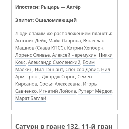
Ипостаси: Рыцарь — Актёр
Эпитет: Ошеломляющий
Люди с таким же расположением планеты:
Антонис Дейк
,
Майя Лаврова
,
Вячеслав
Машнов (Слава КПСС)
,
Кэтрин Хепберн
,
Лоренс Оливье
,
Алексей Черемухин
,
Никки
Кокс
,
Александр Смоленский
,
Ефим
Малкин
,
Нил Тэннант
,
Спенсер Дэвис
,
Нил
Армстронг
,
Джордж Сорос
,
Семен
Кирсанов
,
Софья Алексеевна
,
Игорь
Савченко
,
Игнатий Лойола
,
Руперт Мёрдок
,
Марат Баглай
Сатурн в гране 132. 11-й гран