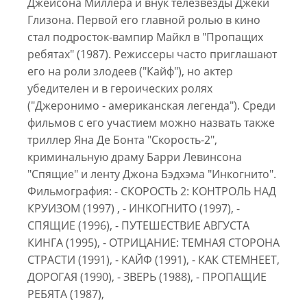
Джейсона Миллера и внук телезвезды Джеки
Глизона. Первой его главной ролью в кино
стал подросток-вампир Майкл в "Пропащих
ребятах" (1987). Режиссеры часто приглашают
его на роли злодеев ("Кайф"), но актер
убедителен и в героических ролях
("Джеронимо - американская легенда"). Среди
фильмов с его участием можно назвать также
триллер Яна Де Бонта "Скорость-2",
криминальную драму Барри Левинсона
"Спящие" и ленту Джона Бэдхэма "Инкогнито".
Фильмография: - СКОРОСТЬ 2: КОНТРОЛЬ НАД
КРУИЗОМ (1997) , - ИНКОГНИТО (1997), -
СПЯЩИЕ (1996), - ПУТЕШЕСТВИЕ АВГУСТА
КИНГА (1995), - ОТРИЦАНИЕ: ТЕМНАЯ СТОРОНА
СТРАСТИ (1991), - КАЙФ (1991), - КАК СТЕМНЕЕТ,
ДОРОГАЯ (1990), - ЗВЕРЬ (1988), - ПРОПАЩИЕ
РЕБЯТА (1987),