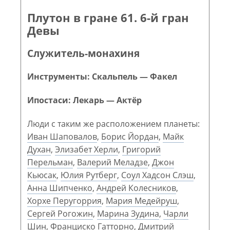
Плутон в гране 61. 6-й гран
Девы
Служитель-монахиня
Инструменты: Скальпель — Факел
Ипостаси: Лекарь — Актёр
Люди с таким же расположением планеты:
Иван Шаповалов
,
Борис Йордан
,
Майк
Духан
,
Элизабет Херли
,
Григорий
Перельман
,
Валерий Меладзе
,
Джон
Кьюсак
,
Юлия Рутберг
,
Соул Хадсон Слэш
,
Анна Шипченко
,
Андрей Колесников
,
Хорхе Перугоррия
,
Мария Медейруш
,
Сергей Рогожин
,
Марина Зудина
,
Чарли
Шин
,
Франциско Гатторно
,
Дмитрий