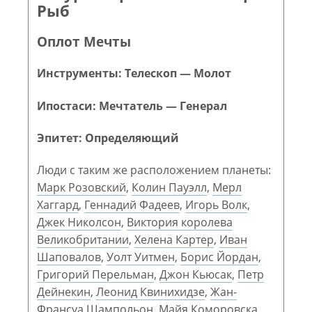
Рыб
Оплот Мечты
Инструменты: Телескоп — Молот
Ипостаси: Мечтатель — Генерал
Эпитет: Определяющий
Люди с таким же расположением планеты:
Марк Розовский
,
Колин Пауэлл
,
Мерл
Хаггард
,
Геннадий Фадеев
,
Игорь Волк
,
Джек Николсон
,
Виктория королева
Великобритании
,
Хелена Картер
,
Иван
Шаповалов
,
Уолт Уитмен
,
Борис Йордан
,
Григорий Перельман
,
Джон Кьюсак
,
Петр
Дейнекин
,
Леонид Квинихидзе
,
Жан-
Франсуа Шампольон
,
Майя Коморовска
,