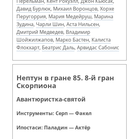
Перельман
,
Кент Рокуэлл
,
Джон Кьюсак
,
Давид Бурлюк
,
Михаил Воронцов
,
Хорхе
Перугоррия
,
Мария Медейруш
,
Марина
Зудина
,
Чарли Шин
,
Аста Нильсен
,
Дмитрий Медведев
,
Владимир
Шойжилжапов
,
Марко Бастен
,
Калиста
Флокхарт
,
Беатрис Даль
,
Арвидас Сабонис
Нептун в гране 85. 8-й гран
Скорпиона
Авантюристка-святой
Инструменты: Серп — Факел
Ипостаси: Паладин — Актёр