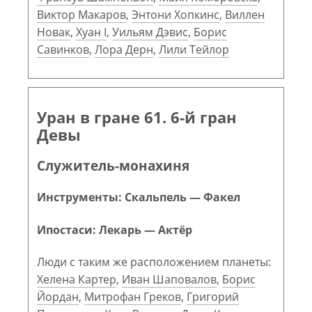
Виктор Макаров
,
Энтони Хопкинс
,
Виллен
Новак
,
Хуан I
,
Уильям Дэвис
,
Борис
Савинков
,
Лора Дерн
,
Лили Тейлор
Уран в гране 61. 6-й гран
Девы
Служитель-монахиня
Инструменты: Скальпель — Факел
Ипостаси: Лекарь — Актёр
Люди с таким же расположением планеты:
Хелена Картер
,
Иван Шаповалов
,
Борис
Йордан
,
Митрофан Греков
,
Григорий