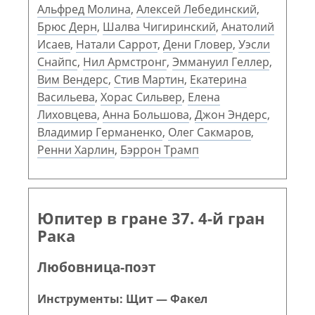
Альфред Молина
,
Алексей Лебединский
,
Брюс Дерн
,
Шалва Чигиринский
,
Анатолий
Исаев
,
Натали Саррот
,
Дени Гловер
,
Уэсли
Снайпс
,
Нил Армстронг
,
Эммануил Геллер
,
Вим Вендерс
,
Стив Мартин
,
Екатерина
Васильева
,
Хорас Сильвер
,
Елена
Лиховцева
,
Анна Большова
,
Джон Эндерс
,
Владимир Германенко
,
Олег Сакмаров
,
Ренни Харлин
,
Бэррон Трамп
Юпитер в гране 37. 4-й гран
Рака
Любовница-поэт
Инструменты: Щит — Факел