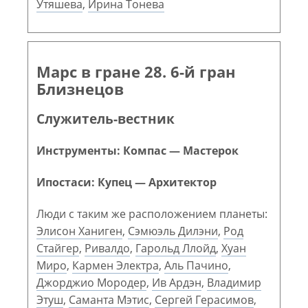
Утяшева
,
Ирина Тонева
Марс в гране 28. 6-й гран
Близнецов
Служитель-вестник
Инструменты: Компас — Мастерок
Ипостаси: Купец — Архитектор
Люди с таким же расположением планеты:
Элисон Ханиген
,
Сэмюэль Дилэни
,
Род
Стайгер
,
Ривалдо
,
Гарольд Ллойд
,
Хуан
Миро
,
Кармен Электра
,
Аль Пачино
,
Джорджио Мородер
,
Ив Ардэн
,
Владимир
Этуш
,
Саманта Мэтис
,
Сергей Герасимов
,