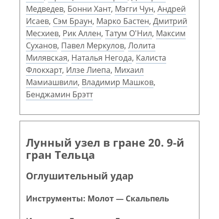
Медведев
,
Бонни Хант
,
Мэгги Чун
,
Андрей
Исаев
,
Сэм Браун
,
Марко Бастен
,
Дмитрий
Месхиев
,
Рик Аллен
,
Татум О'Нил
,
Максим
Суханов
,
Павел Меркулов
,
Лолита
Милявская
,
Наталья Негода
,
Калиста
Флокхарт
,
Илзе Лиепа
,
Михаил
Мамиашвили
,
Владимир Машков
,
Бенджамин Брэтт
Лунный узел в гране 20. 9-й
гран Тельца
Оглушительный удар
Инструменты: Молот — Скальпель