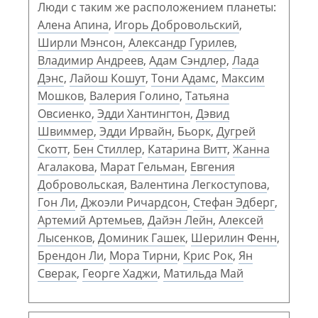
Люди с таким же расположением планеты:
Алена Апина
,
Игорь Добровольский
,
Ширли Мэнсон
,
Александр Гурилев
,
Владимир Андреев
,
Адам Сэндлер
,
Лада
Дэнс
,
Лайош Кошут
,
Тони Адамс
,
Максим
Мошков
,
Валерия Голино
,
Татьяна
Овсиенко
,
Эдди Хантингтон
,
Дэвид
Швиммер
,
Эдди Ирвайн
,
Бьорк
,
Дугрей
Скотт
,
Бен Стиллер
,
Катарина Витт
,
Жанна
Агалакова
,
Марат Гельман
,
Евгения
Добровольская
,
Валентина Легкоступова
,
Гон Ли
,
Джоэли Ричардсон
,
Стефан Эдберг
,
Артемий Артемьев
,
Дайэн Лейн
,
Алексей
Лысенков
,
Доминик Гашек
,
Шерилин Фенн
,
Брендон Ли
,
Мора Тирни
,
Крис Рок
,
Ян
Сверак
,
Георге Хаджи
,
Матильда Май