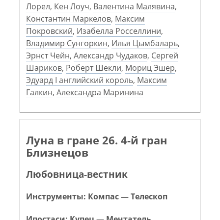
Лорел
,
Кен Лоуч
,
Валентина Малявина
,
Константин Маркелов
,
Максим
Покровский
,
Изабелла Росселлини
,
Владимир Сунгоркин
,
Илья Цымбаларь
,
Эрнст Чейн
,
Александр Чудаков
,
Сергей
Шариков
,
Роберт Шекли
,
Мориц Эшер
,
Эдуард I английский король
,
Максим
Галкин
,
Александра Маринина
Луна в гране 26. 4-й гран
Близнецов
Любовница-вестник
Инструменты: Компас — Телескоп
Ипостаси: Купец — Мечтатель