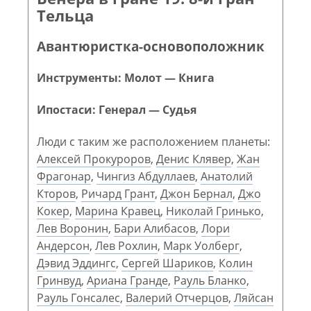
Тельца
Авантюристка-основоположник
Инструменты: Молот — Книга
Ипостаси: Генерал — Судья
Люди с таким же расположением планеты:
Алексей Прокуроров
,
Денис Клявер
,
Жан
Фрагонар
,
Чингиз Абдуллаев
,
Анатолий
Кторов
,
Ричард Грант
,
Джон Бернал
,
Джо
Кокер
,
Марина Кравец
,
Николай Гринько
,
Лев Воронин
,
Бари Алибасов
,
Лори
Андерсон
,
Лев Рохлин
,
Марк Уолберг
,
Дэвид Эддингс
,
Сергей Шариков
,
Колин
Гринвуд
,
Ариана Гранде
,
Рауль Бланко
,
Рауль Гонсалес
,
Валерий Отчерцов
,
Ляйсан