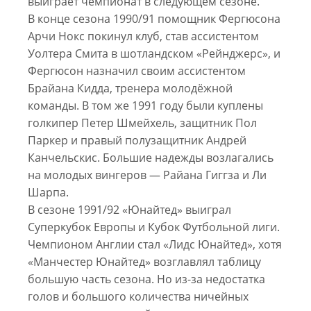
выиграет чемпионат в следующем сезоне.
В конце сезона 1990/91 помощник Фергюсона
Арчи Нокс покинул клуб, став ассистентом
Уолтера Смита в шотландском «Рейнджерс», и
Фергюсон назначил своим ассистентом
Брайана Кидда, тренера молодёжной
команды. В том же 1991 году были куплены
голкипер Петер Шмейхель, защитник Пол
Паркер и правый полузащитник Андрей
Канчельскис. Большие надежды возлагались
на молодых вингеров — Райана Гиггза и Ли
Шарпа.
В сезоне 1991/92 «Юнайтед» выиграл
Суперкубок Европы и Кубок Футбольной лиги.
Чемпионом Англии стал «Лидс Юнайтед», хотя
«Манчестер Юнайтед» возглавлял таблицу
большую часть сезона. Но из-за недостатка
голов и большого количества ничейных