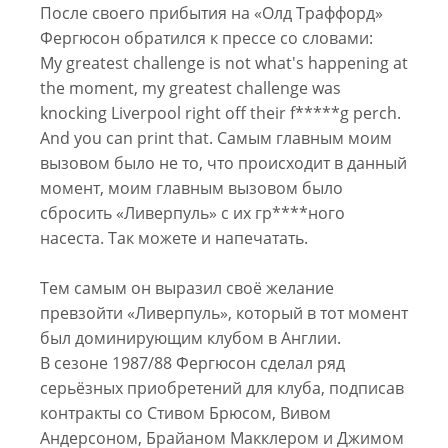
После своего прибытия на «Олд Траффорд»
Фергюсон обратился к прессе со словами:
My greatest challenge is not what's happening at
the moment, my greatest challenge was
knocking Liverpool right off their f*****g perch.
And you can print that. Самым главным моим
вызовом было не то, что происходит в данный
момент, моим главным вызовом было
сбросить «Ливерпуль» с их гр****ного
насеста. Так можете и напечатать.
Тем самым он выразил своё желание
превзойти «Ливерпуль», который в тот момент
был доминирующим клубом в Англии.
В сезоне 1987/88 Фергюсон сделал ряд
серьёзных приобретений для клуба, подписав
контракты со Стивом Брюсом, Вивом
Андерсоном, Брайаном Макклером и Джимом