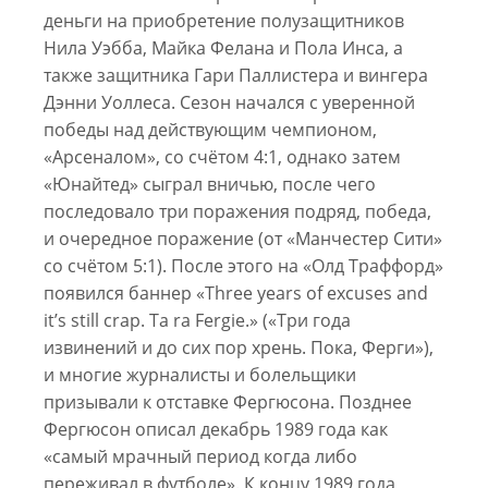
деньги на приобретение полузащитников
Нила Уэбба, Майка Фелана и Пола Инса, а
также защитника Гари Паллистера и вингера
Дэнни Уоллеса. Сезон начался с уверенной
победы над действующим чемпионом,
«Арсеналом», со счётом 4:1, однако затем
«Юнайтед» сыграл вничью, после чего
последовало три поражения подряд, победа,
и очередное поражение (от «Манчестер Сити»
со счётом 5:1). После этого на «Олд Траффорд»
появился баннер «Three years of excuses and
it’s still crap. Ta ra Fergie.» («Три года
извинений и до сих пор хрень. Пока, Ферги»),
и многие журналисты и болельщики
призывали к отставке Фергюсона. Позднее
Фергюсон описал декабрь 1989 года как
«самый мрачный период когда либо
переживал в футболе». К концу 1989 года