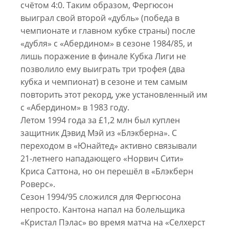
счётом 4:0. Таким образом, Фергюсон
выиграл свой второй «дубль» (победа в
чемпионате и главном кубке страны) после
«дубля» с «Абердином» в сезоне 1984/85, и
лишь поражение в финале Кубка Лиги не
позволило ему выиграть три трофея (два
кубка и чемпионат) в сезоне и тем самым
повторить этот рекорд, уже установленный им
с «Абердином» в 1983 году.
Летом 1994 года за £1,2 млн был куплен
защитник Дэвид Мэй из «Блэкберна». С
переходом в «Юнайтед» активно связывали
21-летнего нападающего «Норвич Сити»
Криса Саттона, но он перешёл в «Блэкберн
Роверс».
Сезон 1994/95 сложился для Фергюсона
непросто. Кантона напал на болельщика
«Кристал Пэлас» во время матча на «Селхерст