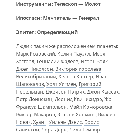
Инструменты: Телескоп — Молот
Ипостаси: Мечтатель — Генерал
Эпитет: Определяющий
Люди с таким же расположением планеты:
Марк Розовский
,
Колин Пауэлл
,
Мерл
Хаггард
,
Геннадий Фадеев
,
Игорь Волк
,
Джек Николсон
,
Виктория королева
Великобритании
,
Хелена Картер
,
Иван
Шаповалов
,
Уолт Уитмен
,
Григорий
Перельман
,
Джейсон Пэтрик
,
Джон Кьюсак
,
Петр Дейнекин
,
Леонид Квинихидзе
,
Жан-
Франсуа Шампольон
,
Майя Коморовска
,
Виктор Макаров
,
Энтони Хопкинс
,
Виллен
Новак
,
Хуан I
,
Уильям Дэвис
,
Борис
Савинков
,
Лора Дерн
,
Лили Тейлор