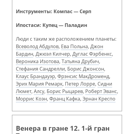
Инструменты: Компас — Серп
Ипостаси: Купец — Паладин
Люди с таким же расположением планеты:
Всеволод Абдулов
,
Ева Польна
,
Джон
Бардин
,
Джюэл Килчер
,
Дуглас Фэрбенкс
,
Вероника Изотова
,
Татьяна Друбич
,
Стефания Сандрелли
,
Борис Джонсон
,
Клаус Брандауэр
,
Фрэнсис МакДроменд
,
Эрих Мария Ремарк
,
Петер Лорре
,
Сидни
Люмет
,
Алсу
,
Борис Рыцарев
,
Роберт Эванс
,
Моррис Коэн
,
Франц Кафка
,
Эрнан Креспо
Венера в гране 12. 1-й гран