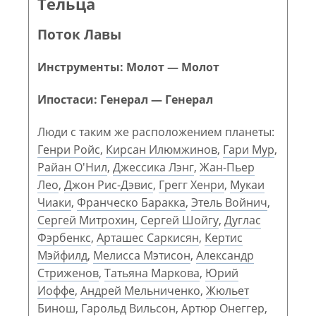
Тельца
Поток Лавы
Инструменты: Молот — Молот
Ипостаси: Генерал — Генерал
Люди с таким же расположением планеты:
Генри Ройс
,
Кирсан Илюмжинов
,
Гари Мур
,
Райан О'Нил
,
Джессика Лэнг
,
Жан-Пьер
Лео
,
Джон Рис-Дэвис
,
Грегг Хенри
,
Мукаи
Чиаки
,
Франческо Баракка
,
Этель Войнич
,
Сергей Митрохин
,
Сергей Шойгу
,
Дуглас
Фэрбенкс
,
Арташес Саркисян
,
Кертис
Мэйфилд
,
Мелисса Мэтисон
,
Александр
Стриженов
,
Татьяна Маркова
,
Юрий
Иоффе
,
Андрей Мельниченко
,
Жюльет
Бинош
,
Гарольд Вильсон
,
Артюр Онеггер
,