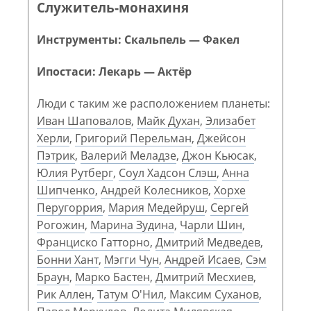
Служитель-монахиня
Инструменты: Скальпель — Факел
Ипостаси: Лекарь — Актёр
Люди с таким же расположением планеты:
Иван Шаповалов
,
Майк Духан
,
Элизабет
Херли
,
Григорий Перельман
,
Джейсон
Пэтрик
,
Валерий Меладзе
,
Джон Кьюсак
,
Юлия Рутберг
,
Соул Хадсон Слэш
,
Анна
Шипченко
,
Андрей Колесников
,
Хорхе
Перугоррия
,
Мария Медейруш
,
Сергей
Рогожин
,
Марина Зудина
,
Чарли Шин
,
Франциско Гатторно
,
Дмитрий Медведев
,
Бонни Хант
,
Мэгги Чун
,
Андрей Исаев
,
Сэм
Браун
,
Марко Бастен
,
Дмитрий Месхиев
,
Рик Аллен
,
Татум О'Нил
,
Максим Суханов
,