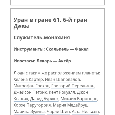
Уран в гране 61. 6-й гран
Девы
Служитель-монахиня
Инструменты: Скальпель — Факел
Ипостаси: Лекарь — Актёр
Люди с таким же расположением планеты:
Хелена Картер
,
Иван Шаповалов
,
Митрофан Греков
,
Григорий Перельман
,
Джейсон Пэтрик
,
Кент Рокуэлл
,
Джон
Кьюсак
,
Давид Бурлюк
,
Михаил Воронцов
,
Хорхе Перугоррия
,
Мария Медейруш
,
Марина Зудина
,
Чарли Шин
,
Аста Нильсен
,