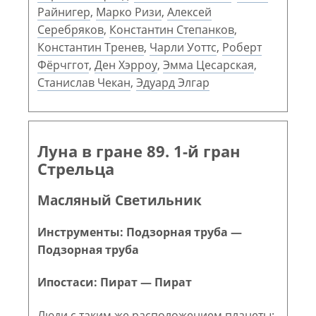
Райнигер
,
Марко Ризи
,
Алексей
Серебряков
,
Константин Степанков
,
Константин Тренев
,
Чарли Уоттс
,
Роберт
Фёрчггот
,
Ден Хэрроу
,
Эмма Цесарская
,
Станислав Чекан
,
Эдуард Элгар
Луна в гране 89. 1-й гран
Стрельца
Масляный Светильник
Инструменты: Подзорная труба —
Подзорная труба
Ипостаси: Пират — Пират
Люди с таким же расположением планеты: