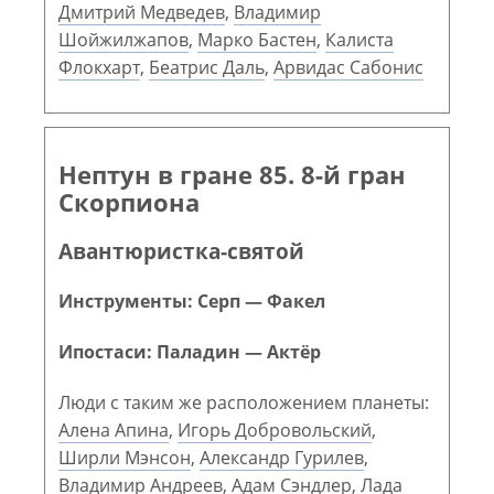
Дмитрий Медведев
,
Владимир
Шойжилжапов
,
Марко Бастен
,
Калиста
Флокхарт
,
Беатрис Даль
,
Арвидас Сабонис
Нептун в гране 85. 8-й гран
Скорпиона
Авантюристка-святой
Инструменты: Серп — Факел
Ипостаси: Паладин — Актёр
Люди с таким же расположением планеты:
Алена Апина
,
Игорь Добровольский
,
Ширли Мэнсон
,
Александр Гурилев
,
Владимир Андреев
,
Адам Сэндлер
,
Лада