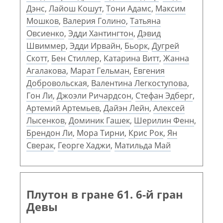
Дэнс
,
Лайош Кошут
,
Тони Адамс
,
Максим
Мошков
,
Валерия Голино
,
Татьяна
Овсиенко
,
Эдди Хантингтон
,
Дэвид
Швиммер
,
Эдди Ирвайн
,
Бьорк
,
Дугрей
Скотт
,
Бен Стиллер
,
Катарина Витт
,
Жанна
Агалакова
,
Марат Гельман
,
Евгения
Добровольская
,
Валентина Легкоступова
,
Гон Ли
,
Джоэли Ричардсон
,
Стефан Эдберг
,
Артемий Артемьев
,
Дайэн Лейн
,
Алексей
Лысенков
,
Доминик Гашек
,
Шерилин Фенн
,
Брендон Ли
,
Мора Тирни
,
Крис Рок
,
Ян
Сверак
,
Георге Хаджи
,
Матильда Май
Плутон в гране 61. 6-й гран
Девы