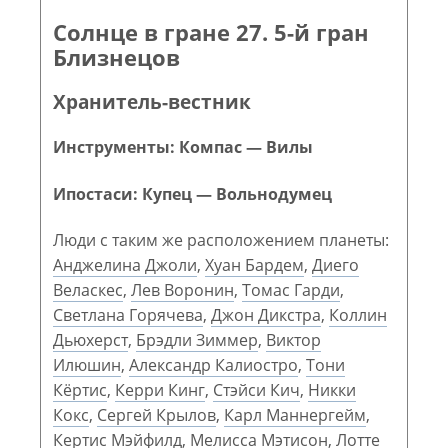
Солнце в гране 27. 5-й гран
Близнецов
Хранитель-вестник
Инструменты: Компас — Вилы
Ипостаси: Купец — Вольнодумец
Люди с таким же расположением планеты:
Анджелина Джоли
,
Хуан Бардем
,
Диего
Веласкес
,
Лев Воронин
,
Томас Гарди
,
Светлана Горячева
,
Джон Дикстра
,
Коллин
Дьюхерст
,
Брэдли Зиммер
,
Виктор
Илюшин
,
Александр Калиостро
,
Тони
Кёртис
,
Керри Кинг
,
Стэйси Кич
,
Никки
Кокс
,
Сергей Крылов
,
Карл Маннергейм
,
Кертис Мэйфилд
,
Мелисса Мэтисон
,
Лотте