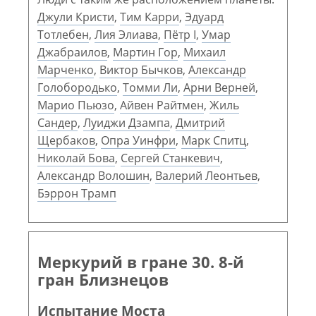
Джули Кристи
,
Тим Карри
,
Эдуард
Тотлебен
,
Лия Элиава
,
Пётр I
,
Умар
Джабраилов
,
Мартин Гор
,
Михаил
Марченко
,
Виктор Бычков
,
Александр
Голобородько
,
Томми Ли
,
Арни Верней
,
Марио Пьюзо
,
Айвен Райтмен
,
Жиль
Сандер
,
Луиджи Дзампа
,
Дмитрий
Щербаков
,
Опра Уинфри
,
Марк Спитц
,
Николай Бова
,
Сергей Станкевич
,
Александр Волошин
,
Валерий Леонтьев
,
Бэррон Трамп
Меркурий в гране 30. 8-й
гран Близнецов
Испытание Моста