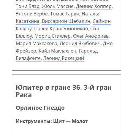
Тони Блэр
,
Жюль Массне
,
Деннис Хоппер
,
Энтони Зербе
,
Томас Гарди
,
Наталья
Касаткина
,
Виссарион Шебалин
,
Саймон
Кэллоу
,
Павел Крашенинников
,
Сол
Беллоу
,
Мориц Стиллер
,
Олег Анофриев
,
Мария Максакова
,
Леонид Якубович
,
Джо
Фрейзер
,
Кайл Маклахлен
,
Гарольд
Белафонте
,
Леонид Рокецкий
Юпитер в гране 36. 3-й гран
Рака
Орлиное Гнездо
Инструменты: Щит — Молот