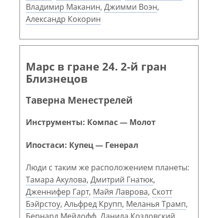
Владимир Маканин
,
Джимми Воэн
,
Александр Кокорин
Марс в гране 24. 2-й гран
Близнецов
Таверна Менестрелей
Инструменты: Компас — Молот
Ипостаси: Купец — Генерал
Люди с таким же расположением планеты:
Тамара Акулова
,
Дмитрий Гнатюк
,
Дженнифер Гарт
,
Майя Лаврова
,
Скотт
Бэйрстоу
,
Альфред Крупп
,
Меланья Трамп
,
Бернард Мейдофф
,
Данила Козловский
,