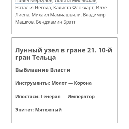
Павел Меркулов
,
Лолита Милявская
,
Наталья Негода
,
Калиста Флокхарт
,
Илзе
Лиепа
,
Михаил Мамиашвили
,
Владимир
Машков
,
Бенджамин Брэтт
Лунный узел в гране 21. 10-й
гран Тельца
Выбивание Власти
Инструменты: Молот — Корона
Ипостаси: Генерал — Император
Эпитет: Мятежный