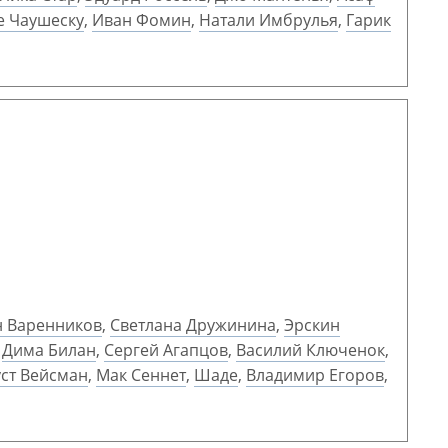
е Чаушеску
,
Иван Фомин
,
Натали Имбрулья
,
Гарик
н Варенников
,
Светлана Дружинина
,
Эрскин
,
Дима Билан
,
Сергей Агапцов
,
Василий Ключенок
,
уст Вейсман
,
Мак Сеннет
,
Шаде
,
Владимир Егоров
,