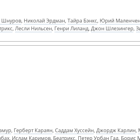
й Шнуров
,
Николай Эрдман
,
Тайра Бэнкс
,
Юрий Маленче
трикс
,
Лесли Нильсен
,
Генри Лиланд
,
Джон Шлезингер
,
З
амур
,
Герберт Караян
,
Саддам Хуссейн
,
Джордж Карлин
,
нбах
,
Ислам Каримов
,
Беатрикс
,
Петер Урбан Гад
,
Борис 