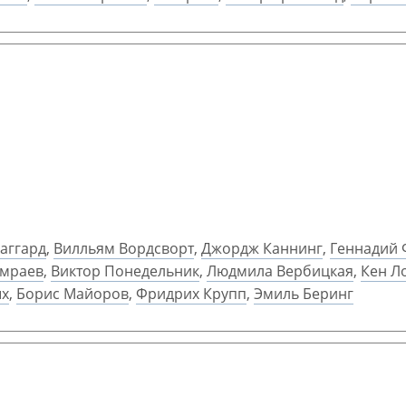
аггард
,
Вилльям Вордсворт
,
Джордж Каннинг
,
Геннадий 
амраев
,
Виктор Понедельник
,
Людмила Вербицкая
,
Кен Л
х
,
Борис Майоров
,
Фридрих Крупп
,
Эмиль Беринг