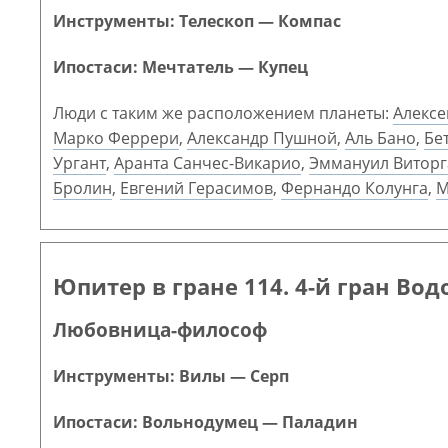
Инструменты: Телескоп — Компас
Ипостаси: Мечтатель — Купец
Люди с таким же расположением планеты:
Алексе
Марко Феррери
,
Александр Пушной
,
Аль Бано
,
Бе
Ургант
,
Аранта Санчес-Викарио
,
Эммануил Виторг
Бролин
,
Евгений Герасимов
,
Фернандо Колунга
,
М
Юпитер в гране 114. 4-й гран Вод
Любовница-философ
Инструменты: Вилы — Серп
Ипостаси: Вольнодумец — Паладин