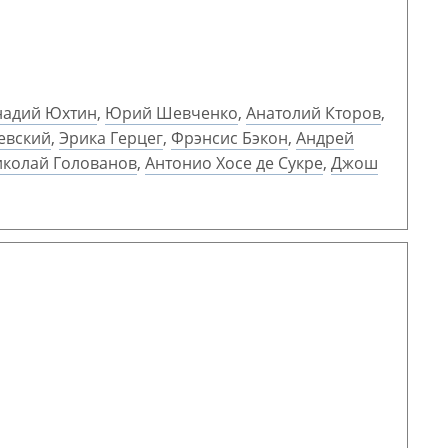
надий Юхтин
,
Юрий Шевченко
,
Анатолий Кторов
,
евский
,
Эрика Герцег
,
Фрэнсис Бэкон
,
Андрей
колай Голованов
,
Антонио Хосе де Сукре
,
Джош