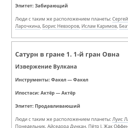
Эпитет: Забирающий
Люди с таким же расположением планеты:
Серге
Ларочкина
,
Борис Невзоров
,
Ислам Каримов
,
Беа
Сатурн в гране 1. 1-й гран Овна
Извержение Вулкана
Инструменты: Факел — Факел
Ипостаси: Актёр — Актёр
Эпитет: Продавливаюший
Люди с таким же расположением планеты:
Луис Л
Понедельник
,
Айседора Дункан
,
Пётр I
,
Жак Оффе