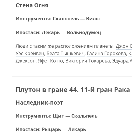
Стена Огня
Инструменты: Скальпель — Вилы
Ипостаси: Лекарь — Вольнодумец
Люди с таким же расположением планеты:
Джон 
Уэс Крейвен
,
Беата Тышкевич
,
Галина Горохова
,
К
Джексон
,
Яфет Котто
,
Виктория Токарева
,
Эдуард 
Плутон в гране 44. 11-й гран Рака
Наследник-поэт
Инструменты: Щит — Скальпель
Ипостаси: Рыцарь — Лекарь