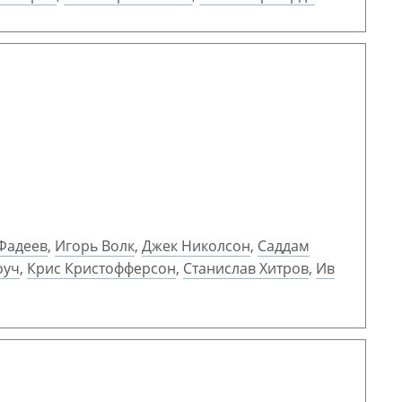
Фадеев
,
Игорь Волк
,
Джек Николсон
,
Саддам
оуч
,
Крис Кристофферсон
,
Станислав Хитров
,
Ив