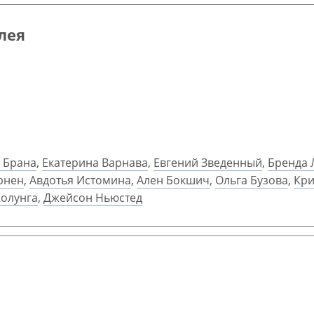
олея
 Брана
,
Екатерина Варнава
,
Евгений Зведенный
,
Бренда 
рнен
,
Авдотья Истомина
,
Ален Бокшич
,
Ольга Бузова
,
Кри
олунга
,
Джейсон Ньюстед