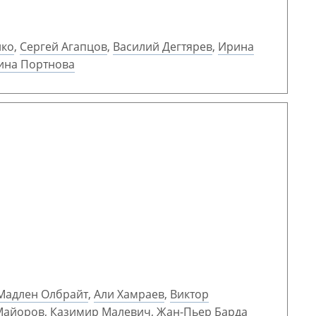
нко
,
Сергей Агапцов
,
Василий Дегтярев
,
Ирина
ина Портнова
Мадлен Олбрайт
,
Али Хамраев
,
Виктор
Майоров
,
Казимир Малевич
,
Жан-Пьер Барда