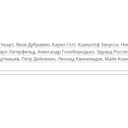
Стюарт
,
Яков Дубравин
,
Карел Готт
,
Кшиштоф Занусси
,
Ни
арл Лагерфельд
,
Александр Голобородько
,
Эдуард Россе
Артемьев
,
Петр Дейнекин
,
Леонид Квинихидзе
,
Майя Ком