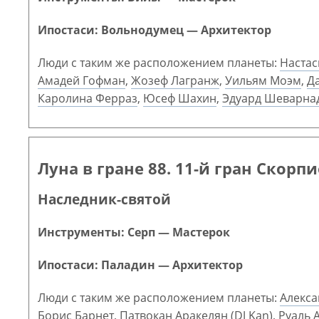
Ипостаси: Вольнодумец — Архитектор
Люди с таким же расположением планеты:
Настас
Амадей Гофман
,
Жозеф Лагранж
,
Уильям Моэм
,
Д
Каролина Ферраз
,
Юсеф Шахин
,
Эдуард Шеварна
Луна в гране 88. 11-й гран Скорп
Наследник-святой
Инструменты: Серп — Мастерок
Ипостаси: Паладин — Архитектор
Люди с таким же расположением планеты:
Алекса
Борис Барнет
,
Патвокан Аракелян (DJ Kan)
,
Руаль 