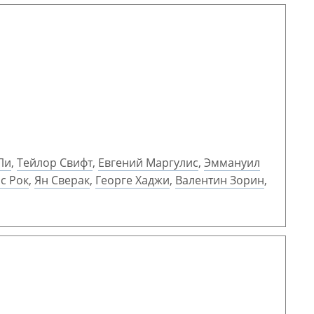
Ли
,
Тейлор Свифт
,
Евгений Маргулис
,
Эммануил
с Рок
,
Ян Сверак
,
Георге Хаджи
,
Валентин Зорин
,