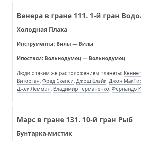
Венера в гране 111. 1-й гран Вод
Холодная Плаха
Инструменты: Вилы — Вилы
Ипостаси: Вольнодумец — Вольнодумец
Люди с таким же расположением планеты:
Кеннет
Виторган
,
Фред Скепси
,
Джош Блэйк
,
Джон МакТи
Джек Леммон
,
Владимир Германенко
,
Фернандо К
Марс в гране 131. 10-й гран Рыб
Бунтарка-мистик