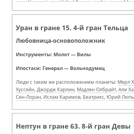
Уран в гране 15. 4-й гран Тельца
Любовница-основоположник
Инструменты: Молот — Вилы
Ипостаси: Генерал — Вольнодумец
Люди с таким же расположением планеты:
Мерл Х
Хуссейн
,
Джордж Карлин
,
Мадлен Олбрайт
,
Али Х
Сен-Лоран
,
Ислам Каримов
,
Беатрикс
,
Юрий Люты
Нептун в гране 63. 8-й гран Девы