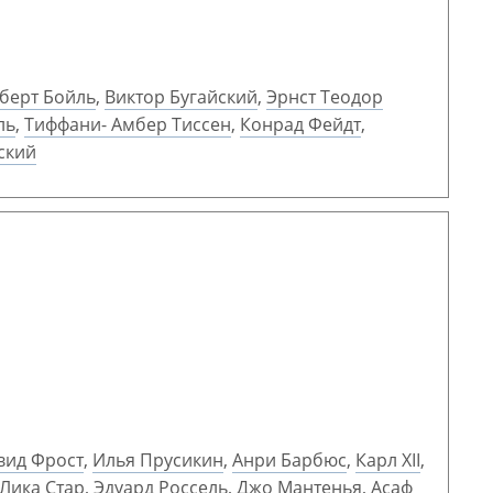
берт Бойль
,
Виктор Бугайский
,
Эрнст Теодор
ль
,
Тиффани- Амбер Тиссен
,
Конрад Фейдт
,
ский
вид Фрост
,
Илья Прусикин
,
Анри Барбюс
,
Карл XII
,
Лика Стар
,
Эдуард Россель
,
Джо Мантенья
,
Асаф