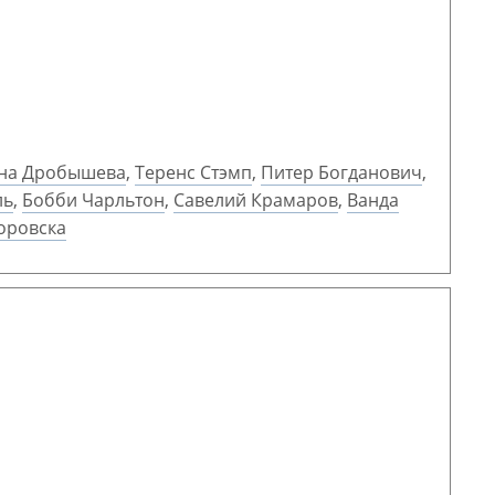
на Дробышева
,
Теренс Стэмп
,
Питер Богданович
,
ль
,
Бобби Чарльтон
,
Савелий Крамаров
,
Ванда
оровска