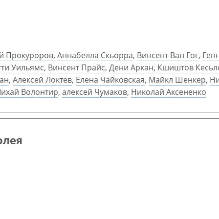
й Прокуроров
,
Аннабелла Скьорра
,
Винсент Ван Гог
,
Ген
тти Уильямс
,
Винсент Прайс
,
Дени Аркан
,
Кшиштов Кесьл
ан
,
Алексей Локтев
,
Елена Чайковская
,
Майкл Шенкер
,
Ни
ихай Волонтир
,
алексей Чумаков
,
Николай Аксененко
олея