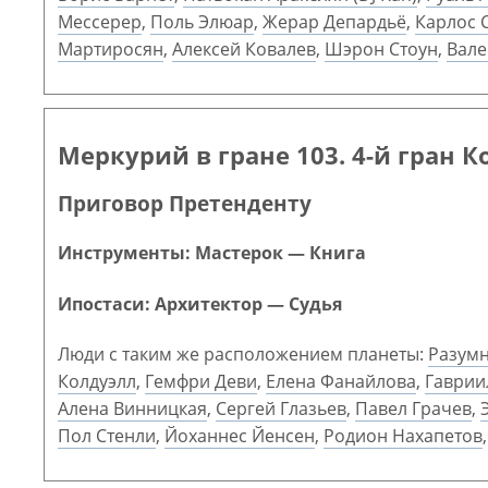
Мессерер
,
Поль Элюар
,
Жерар Депардьё
,
Карлос 
Мартиросян
,
Алексей Ковалев
,
Шэрон Стоун
,
Вале
Меркурий в гране 103. 4-й гран К
Приговор Претенденту
Инструменты: Мастерок — Книга
Ипостаси: Архитектор — Судья
Люди с таким же расположением планеты:
Разумн
Колдуэлл
,
Гемфри Деви
,
Елена Фанайлова
,
Гаврии
Алена Винницкая
,
Сергей Глазьев
,
Павел Грачев
,
Пол Стенли
,
Йоханнес Йенсен
,
Родион Нахапетов