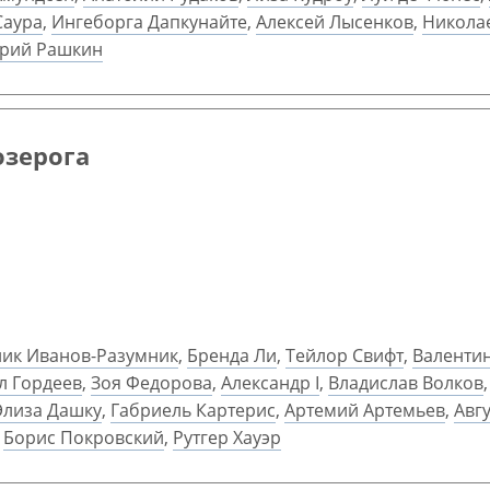
Саура
,
Ингеборга Дапкунайте
,
Алексей Лысенков
,
Никола
рий Рашкин
озерога
ик Иванов-Разумник
,
Бренда Ли
,
Тейлор Свифт
,
Валенти
л Гордеев
,
Зоя Федорова
,
Александр I
,
Владислав Волков
Элиза Дашку
,
Габриель Картерис
,
Артемий Артемьев
,
Авг
,
Борис Покровский
,
Рутгер Хауэр