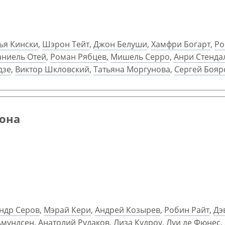
ья Кински
,
Шэрон Тейт
,
Джон Белуши
,
Хамфри Богарт
,
Ро
аниель Отей
,
Роман Рябцев
,
Мишель Серро
,
Анри Стенда
дзе
,
Виктор Шкловский
,
Татьяна Моргунова
,
Сергей Бояр
иона
ндр Серов
,
Мэрай Кери
,
Андрей Козырев
,
Робин Райт
,
Дэ
Амундсен
,
Анатолий Рудаков
,
Лиза Кудроу
,
Луи де Фюнес
,