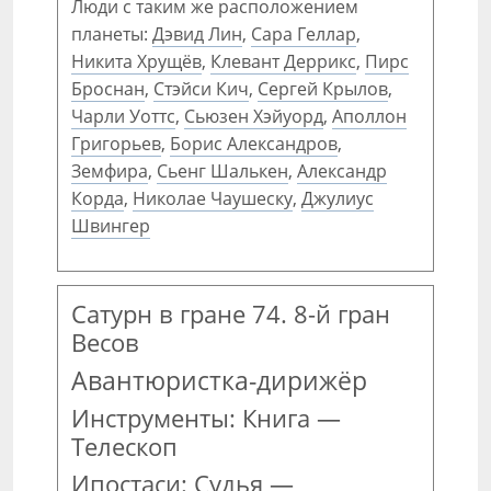
Люди с таким же расположением
планеты:
Дэвид Лин
,
Сара Геллар
,
Никита Хрущёв
,
Клевант Деррикс
,
Пирс
Броснан
,
Стэйси Кич
,
Сергей Крылов
,
Чарли Уоттс
,
Сьюзен Хэйуорд
,
Аполлон
Григорьев
,
Борис Александров
,
Земфира
,
Сьенг Шалькен
,
Александр
Корда
,
Николае Чаушеску
,
Джулиус
Швингер
Сатурн в гране 74. 8-й гран
Весов
Авантюристка-дирижёр
Инструменты: Книга —
Телескоп
Ипостаси: Судья —