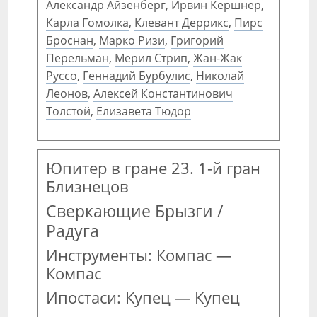
Александр Айзенберг
,
Ирвин Кершнер
,
Карла Гомолка
,
Клевант Деррикс
,
Пирс
Броснан
,
Марко Ризи
,
Григорий
Перельман
,
Мерил Стрип
,
Жан-Жак
Руссо
,
Геннадий Бурбулис
,
Николай
Леонов
,
Алексей Константинович
Толстой
,
Елизавета Тюдор
Юпитер в гране 23. 1-й гран
Близнецов
Сверкающие Брызги /
Радуга
Инструменты: Компас —
Компас
Ипостаси: Купец — Купец