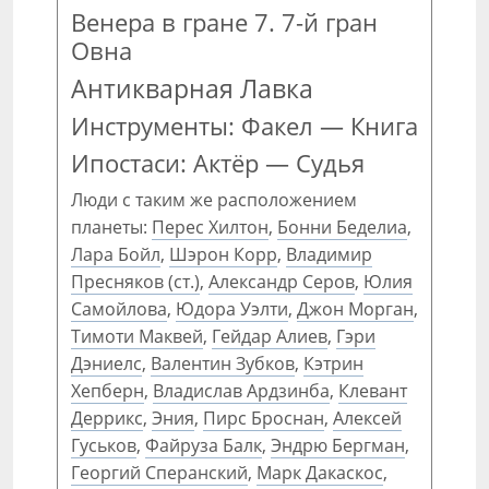
Венера в гране 7. 7-й гран
Овна
Антикварная Лавка
Инструменты: Факел — Книга
Ипостаси: Актёр — Судья
Люди с таким же расположением
планеты:
Перес Хилтон
,
Бонни Беделиа
,
Лара Бойл
,
Шэрон Корр
,
Владимир
Пресняков (ст.)
,
Александр Серов
,
Юлия
Самойлова
,
Юдора Уэлти
,
Джон Морган
,
Тимоти Маквей
,
Гейдар Алиев
,
Гэри
Дэниелс
,
Валентин Зубков
,
Кэтрин
Хепберн
,
Владислав Ардзинба
,
Клевант
Деррикс
,
Эния
,
Пирс Броснан
,
Алексей
Гуськов
,
Файруза Балк
,
Эндрю Бергман
,
Георгий Сперанский
,
Марк Дакаскос
,