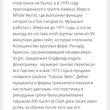
(пластинок не было), а в 1970 году
присоединился к группе Кевина Эйерса
Whole World, где выполнял функции
гитариста и бас-гитариста. Музыкант
работал с Эйерсом до 1971 года, а после
выхода из состава этой группы записал 50-
минутную демо-тейп, которую отклонили
большинство крупных фирм. Ричард
Брэнсон, организовавший независимую
Virgin, предложил Олдфилду издать
фонограмму - музыкант заново переписал
все партии, и в мае 1973 года в продаже
появился альбом "Tubular Bells". Дебют
музыканта и фирмы грамзаписи оказался
настолько удачным, что пластинка в
рекордные сроки была реализована
тиражом 200 тысяч (в США диск также имел
успех, особенно после того как его