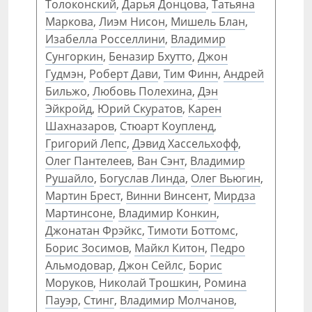
Толоконский
,
Дарья Донцова
,
Татьяна
Маркова
,
Лиэм Нисон
,
Мишель Блан
,
Изабелла Росселлини
,
Владимир
Сунгоркин
,
Беназир Бхутто
,
Джон
Гудмэн
,
Роберт Дави
,
Тим Финн
,
Андрей
Бильжо
,
Любовь Полехина
,
Дэн
Эйкройд
,
Юрий Скуратов
,
Карен
Шахназаров
,
Стюарт Коупленд
,
Григорий Лепс
,
Дэвид Хассельхофф
,
Олег Пантелеев
,
Ван Сэнт
,
Владимир
Рушайло
,
Богуслав Линда
,
Олег Вьюгин
,
Мартин Брест
,
Винни Винсент
,
Мирдза
Мартинсоне
,
Владимир Конкин
,
Джонатан Фрэйкс
,
Тимоти Боттомс
,
Борис Зосимов
,
Майкл Китон
,
Педро
Альмодовар
,
Джон Сейлс
,
Борис
Моруков
,
Николай Трошкин
,
Ромина
Пауэр
,
Стинг
,
Владимир Молчанов
,