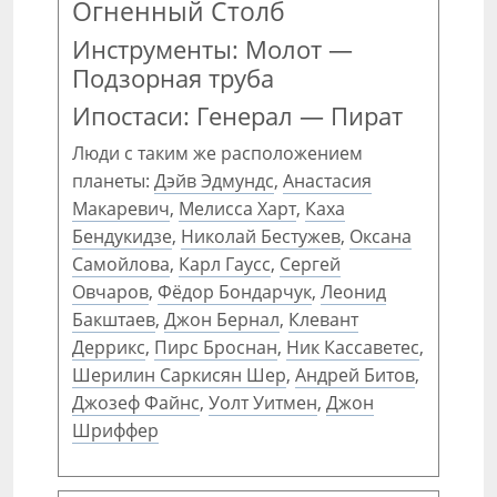
Огненный Столб
Инструменты: Молот —
Подзорная труба
Ипостаси: Генерал — Пират
Люди с таким же расположением
планеты:
Дэйв Эдмундс
,
Анастасия
Макаревич
,
Мелисса Харт
,
Каха
Бендукидзе
,
Николай Бестужев
,
Оксана
Самойлова
,
Карл Гаусс
,
Сергей
Овчаров
,
Фёдор Бондарчук
,
Леонид
Бакштаев
,
Джон Бернал
,
Клевант
Деррикс
,
Пирс Броснан
,
Ник Кассаветес
,
Шерилин Саркисян Шер
,
Андрей Битов
,
Джозеф Файнс
,
Уолт Уитмен
,
Джон
Шриффер