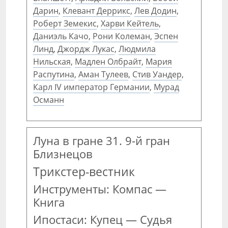
Дарин
,
Клевант Деррикс
,
Лев Додин
,
Роберт Земекис
,
Харви Кейтель
,
Даниэль Качо
,
Рони Колеман
,
Эспен
Линд
,
Джордж Лукас
,
Людмила
Нильская
,
Мадлен Олбрайт
,
Мария
Распутина
,
Аман Тулеев
,
Стив Уандер
,
Карл IV император Германии
,
Мурад
Османн
Луна в гране 31. 9-й гран
Близнецов
Трикстер-вестник
Инструменты: Компас —
Книга
Ипостаси: Купец — Судья