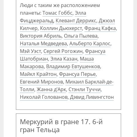
Люди с таким же расположением
планеты:
Томас Гоббс
,
Элла
Фицджеральд
,
Клевант Деррикс
,
Джюэл
Килчер
,
Коллин Дьюхерст
,
Франц Кафка
,
Виктория Абриль
,
Ольга Пылева
,
Наталья Медведева
,
Альберто Карлос
,
Мэй Уэст
,
Сергей Рогожин
,
Франсуа
Шатобриан
,
Элиа Казан
,
Маша
Макарова
,
Владимир Евтушенков
,
Майкл Крайтон
,
Франсуа Перье
,
Евгений Миронов
,
Михаил Барклай-де-
Толли
,
Жанна д’Арк
,
Стэнли Туччи
,
Николай Голованов
,
Дэвид Ливингстон
Меркурий в гране 17. 6-й
гран Тельца