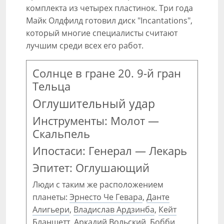
комплекта из четырех пластинок. Три года
Майк Олдфилд готовил диск "Incantations",
который многие специалисты считают
лучшим среди всех его работ.
Солнце в гране 20. 9-й гран
Тельца
Оглушительный удар
Инструменты: Молот —
Скальпель
Ипостаси: Генерал — Лекарь
Эпитет: Оглушающий
Люди с таким же расположением
планеты:
Эрнесто Че Гевара
,
Данте
Алигьери
,
Владислав Ардзинба
,
Кейт
Бланшетт
,
Аркадий Вольский
,
Бобби