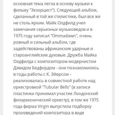
основная тема легла в основу музыки к
фильму "Экзорцист"). Следующий альбом,
сделанный в той же стилистике, был все же
не столь ярким. Майк Олдфилд учел
замечания серьезных музыковедов и в
1975 году записал "Ommadawn", очень
ровный и сильный альбом, где
задействованы африканские ударные и
староанглийские духовые. Дружба Майка
Олдфилда с композитором-модернистом
Дэвидом Бедфордом - они познакомились
в годы работы с К. Эйерсом -
реализовалась в совместной работе над
оркестровкой "Tubular Bells" (в записи
пластинки принимал участие Лондонский
филармонический оркестр), в том же 1975
года фирма Virgin выпустила подборку
произведений композитора в виде