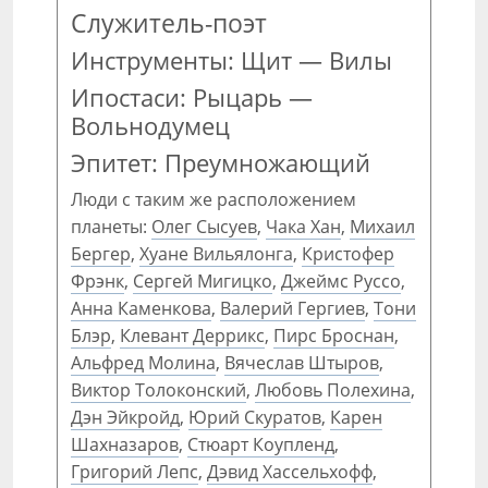
Служитель-поэт
Инструменты: Щит — Вилы
Ипостаси: Рыцарь —
Вольнодумец
Эпитет: Преумножающий
Люди с таким же расположением
планеты:
Олег Сысуев
,
Чака Хан
,
Михаил
Бергер
,
Хуане Вильялонга
,
Кристофер
Фрэнк
,
Сергей Мигицко
,
Джеймс Руссо
,
Анна Каменкова
,
Валерий Гергиев
,
Тони
Блэр
,
Клевант Деррикс
,
Пирс Броснан
,
Альфред Молина
,
Вячеслав Штыров
,
Виктор Толоконский
,
Любовь Полехина
,
Дэн Эйкройд
,
Юрий Скуратов
,
Карен
Шахназаров
,
Стюарт Коупленд
,
Григорий Лепс
,
Дэвид Хассельхофф
,