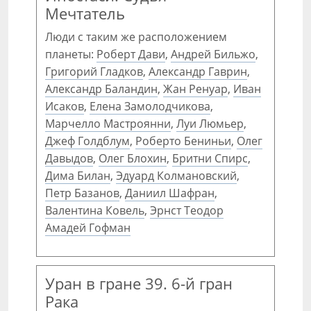
Мечтатель
Люди с таким же расположением
планеты:
Роберт Дави
,
Андрей Бильжо
,
Григорий Гладков
,
Александр Гаврин
,
Александр Баландин
,
Жан Ренуар
,
Иван
Исаков
,
Елена Замолодчикова
,
Марчелло Мастроянни
,
Луи Люмьер
,
Джеф Голдблум
,
Роберто Бениньи
,
Олег
Давыдов
,
Олег Блохин
,
Бритни Спирс
,
Дима Билан
,
Эдуард Колмановский
,
Петр Базанов
,
Даниил Шафран
,
Валентина Ковель
,
Эрнст Теодор
Амадей Гофман
Уран в гране 39. 6-й гран
Рака