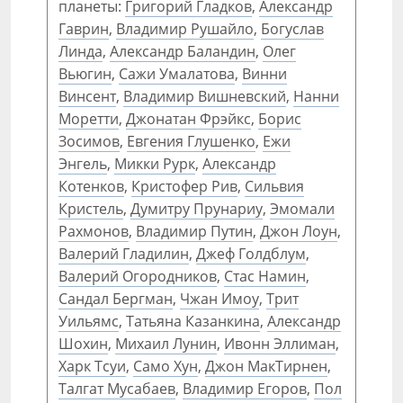
планеты:
Григорий Гладков
,
Александр
Гаврин
,
Владимир Рушайло
,
Богуслав
Линда
,
Александр Баландин
,
Олег
Вьюгин
,
Сажи Умалатова
,
Винни
Винсент
,
Владимир Вишневский
,
Нанни
Моретти
,
Джонатан Фрэйкс
,
Борис
Зосимов
,
Евгения Глушенко
,
Ежи
Энгель
,
Микки Рурк
,
Александр
Котенков
,
Кристофер Рив
,
Сильвия
Кристель
,
Думитру Прунариу
,
Эмомали
Рахмонов
,
Владимир Путин
,
Джон Лоун
,
Валерий Гладилин
,
Джеф Голдблум
,
Валерий Огородников
,
Стас Намин
,
Сандал Бергман
,
Чжан Имоу
,
Трит
Уильямс
,
Татьяна Казанкина
,
Александр
Шохин
,
Михаил Лунин
,
Ивонн Эллиман
,
Харк Тсуи
,
Само Хун
,
Джон МакТирнен
,
Талгат Мусабаев
,
Владимир Егоров
,
Пол