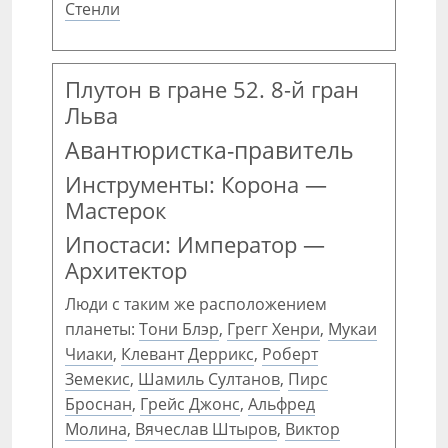
Стенли
Плутон в гране 52. 8-й гран
Льва
Авантюристка-правитель
Инструменты: Корона —
Мастерок
Ипостаси: Император —
Архитектор
Люди с таким же расположением
планеты:
Тони Блэр
,
Грегг Хенри
,
Мукаи
Чиаки
,
Клевант Деррикс
,
Роберт
Земекис
,
Шамиль Султанов
,
Пирс
Броснан
,
Грейс Джонс
,
Альфред
Молина
,
Вячеслав Штыров
,
Виктор