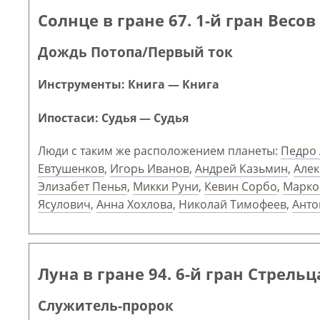
Солнце в гране 67. 1-й гран Весов
Дождь Потопа/Первый ток
Инструменты: Книга — Книга
Ипостаси: Судья — Судья
Люди с таким же расположением планеты:
Педро
Евтушенков
,
Игорь Иванов
,
Андрей Казьмин
,
Алек
Элизабет Пенья
,
Микки Руни
,
Кевин Сорбо
,
Марко
Ясулович
,
Анна Хохлова
,
Николай Тимофеев
,
Анто
Луна в гране 94. 6-й гран Стрельц
Служитель-пророк