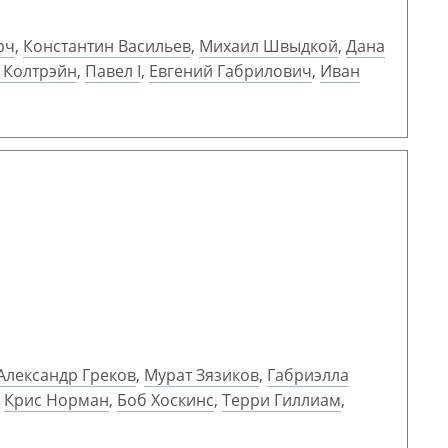
рч
,
Константин Васильев
,
Михаил Швыдкой
,
Дана
 Колтрэйн
,
Павел I
,
Евгений Габрилович
,
Иван
Александр Греков
,
Мурат Зязиков
,
Габриэлла
,
Крис Норман
,
Боб Хоскинс
,
Терри Гиллиам
,