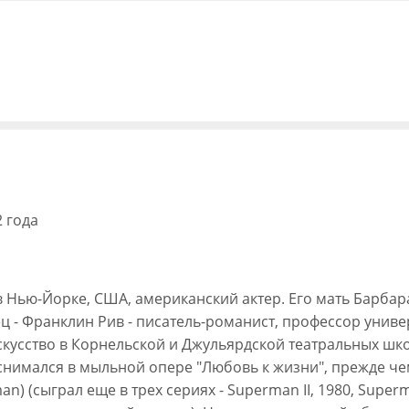
2 года
 в Нью-Йорке, США, американский актер. Его мать Барба
ц - Франклин Рив - писатель-романист, профессор универ
скусство в Корнельской и Джульярдской театральных шко
, снимался в мыльной опере "Любовь к жизни", прежде че
 (сыграл еще в трех сериях - Superman II, 1980, Superman