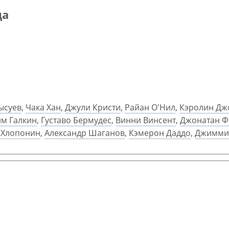
ца
ысуев
,
Чака Хан
,
Джули Кристи
,
Райан О'Нил
,
Кэролин Дж
м Галкин
,
Густаво Бермудес
,
Винни Винсент
,
Джонатан Ф
 Хлопонин
,
Александр Шаганов
,
Кэмерон Даддо
,
Джимми