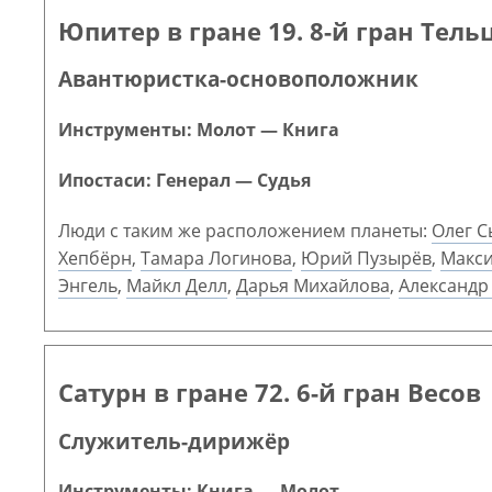
Юпитер в гране 19. 8-й гран Тель
Авантюристка-основоположник
Инструменты: Молот — Книга
Ипостаси: Генерал — Судья
Люди с таким же расположением планеты:
Олег С
Хепбёрн
,
Тамара Логинова
,
Юрий Пузырёв
,
Макси
Энгель
,
Майкл Делл
,
Дарья Михайлова
,
Александр
Сатурн в гране 72. 6-й гран Весов
Служитель-дирижёр
Инструменты: Книга — Молот