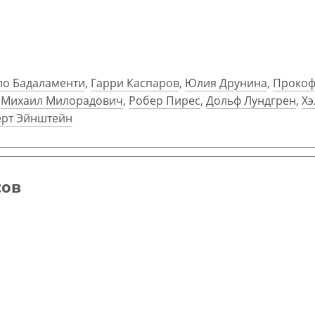
ло Бадаламенти
,
Гарри Каспаров
,
Юлия Друнина
,
Прокоф
,
Михаил Милорадович
,
Робер Пирес
,
Дольф Лундгрен
,
Хэ
ерт Эйнштейн
сов