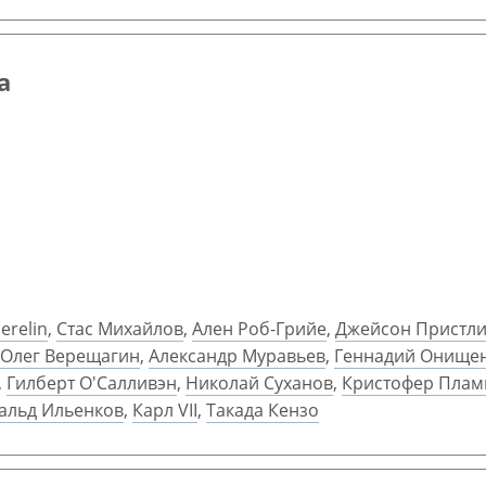
а
erelin
,
Стас Михайлов
,
Ален Роб-Грийе
,
Джейсон Пристл
Олег Верещагин
,
Александр Муравьев
,
Геннадий Онище
,
Гилберт О'Салливэн
,
Николай Суханов
,
Кристофер Пла
альд Ильенков
,
Карл VII
,
Такада Кензо