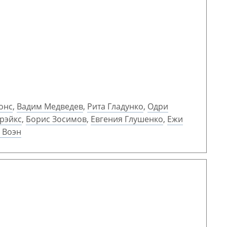
онс
,
Вадим Медведев
,
Рита Гладунко
,
Одри
рэйкс
,
Борис Зосимов
,
Евгения Глушенко
,
Ежи
 Воэн