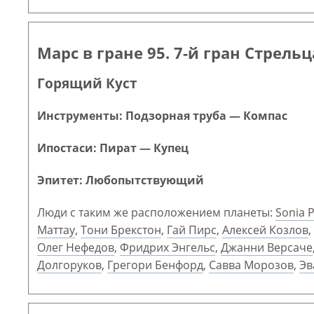
Марс в гране 95. 7-й гран Стрельц
Горящий Куст
Инструменты: Подзорная труба — Компас
Ипостаси: Пират — Купец
Эпитет: Любопытствующий
Люди с таким же расположением планеты:
Sonia P
Маттау
,
Тони Брекстон
,
Гай Пирс
,
Алексей Козлов
,
Олег Нефедов
,
Фридрих Энгельс
,
Джанни Версаче
Долгоруков
,
Грегори Бенфорд
,
Савва Морозов
,
Эв