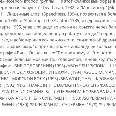
режиссером второй группы). Но этот комиксовый образ в
тельная ловушка" (Deathtrap, 1982) и "Монсиньор" (Mons
991), "Лишенные слов" (Speechless, 1994), появляться в 
nina, 1985) и "Авиатор" (The Aviator, 1985) и в драматич
 В марте 1995, упав с лошади во время ее прыжка через ба
продолжил свою общественную работу в фонде "Творческ
яске, и дебютировал как режиссер телевизионной драмы "
ьма "Заднее окно" о прикованном к инвалидной коляске 
иография Рива. Он назвал ее "По-прежнему я". Это потря
Самая большая моя мечта, - говорит он, - вновь ходить. 
рафия: - ВНЕ ПОДОЗРЕНИЙ (1996) /ABOVE SUSPICION/ , - 
ED/, - ЛЮДИ ХОРОШИЕ И ПЛОХИЕ (1994) /GOOD MEN AND B
THE/, - МОРСКОЙ ВОЛК (1993) /SEA WOLF, THE/, - КРОВАВ
 (1992) /NIGHTMARE IN THE DAYLIGHT/, - СКЛЕП УЖАСОВ: 
/SWITCHING CHANNELS/, - СУПЕРМЕН IV: БОРЬБА ЗА МИР (1
4) /AVIATOR, THE/, - СУПЕРМЕН III (1983) /SUPERMAN III/
МЕН II (1980) /SUPERMAN II/, - СУПЕРМЕН (1978) /SUPER