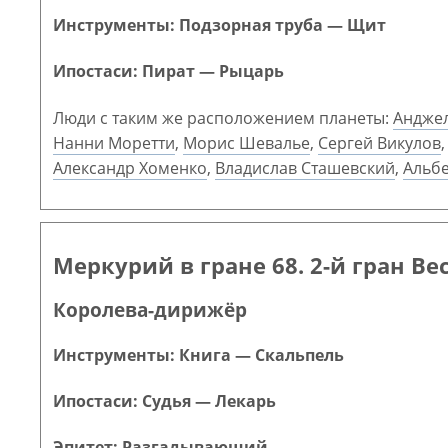
Инструменты: Подзорная труба — Щит
Ипостаси: Пират — Рыцарь
Люди с таким же расположением планеты:
Андже
Нанни Моретти
,
Морис Шевалье
,
Сергей Викулов
Александр Хоменко
,
Владислав Сташевский
,
Альб
Меркурий в гране 68. 2-й гран Ве
Королева-дирижёр
Инструменты: Книга — Скальпель
Ипостаси: Судья — Лекарь
Эпитет: Разгадывающий