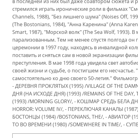
в последней из них был даже соавтором сюжета и 
стремился играть иронические роли в фильмах "Смер
Channels, 1988), "Без лишнего шума" (Noises Off, 1
(The Bostonians, 1984), "Анна Каренина" (Anna Kare
Smart, 1987), "Морской волк" (The Sea Wolf, 1993).
парализованным. Тем не менее спустя полгода он 
церемонии в 1997 году, находясь в инвалидной кол
поставить и сняться сам в новой экранизации фил
преступления. В мае 1998 года увидела свет автоб
своей жизни и судьбе, о постигшем его несчастье. "
самостоятельно ко дню своего 50-летия." Фильмог
- ДЕРЕВНЯ ПРОКЛЯТЫХ (1995) /VILLAGE OF THE DAMN
ДНЯ (НА ИСХОДЕ ДНЯ) (1993) /REMAINS OF THE DAY, 
(1993) /MORNING GLORY/, - КОШМАР СРЕДЬ БЕЛА ДНЯ
HORROR: VOLUME IV/, - ПЕРЕКЛЮЧАЯ КАНАЛЫ (1987) 
БОСТОНЦЫ (1984) /BOSTONIANS, THE/, - АВИАТОР (198
ТО ВО ВРЕМЕНИ (1980) /SOMEWHERE IN TIME/, - СУПЕР