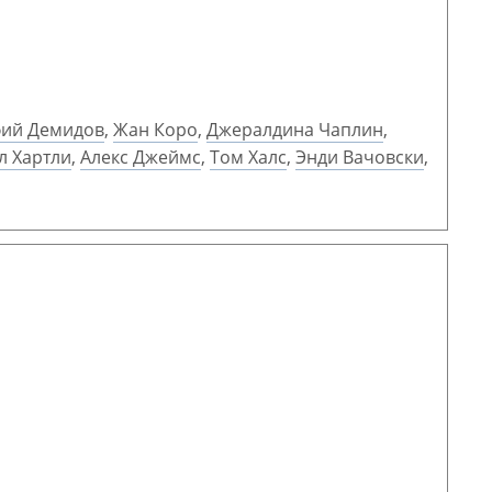
ий Демидов
,
Жан Коро
,
Джералдина Чаплин
,
л Хартли
,
Алекс Джеймс
,
Том Халс
,
Энди Вачовски
,