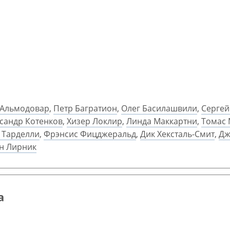
 Альмодовар
,
Петр Багратион
,
Олег Басилашвили
,
Сергей
сандр Котенков
,
Хизер Локлир
,
Линда Маккартни
,
Томас 
 Тарделли
,
Фрэнсис Фицджеральд
,
Дик Хексталь-Смит
,
Дж
н Лирник
а