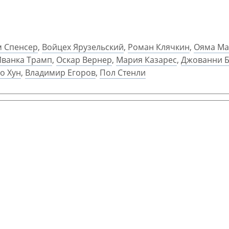
м Спенсер
,
Войцех Ярузельский
,
Роман Клячкин
,
Ояма Ма
Иванка Трамп
,
Оскар Вернер
,
Мария Казарес
,
Джованни 
о Хун
,
Владимир Егоров
,
Пол Стенли