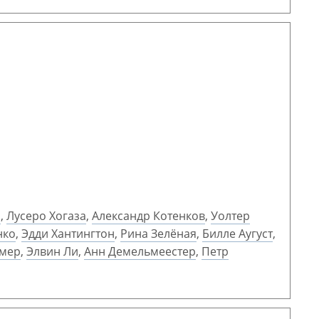
и
,
Лусеро Хогаза
,
Александр Котенков
,
Уолтер
нко
,
Эдди Хантингтон
,
Рина Зелёная
,
Билле Аугуст
,
ммер
,
Элвин Ли
,
Анн Демельмеестер
,
Петр