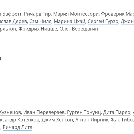
 Баффетт
,
Ричард Гир
,
Мария Монтессори
,
Фредерик Ма
ислав Дерев
,
Сэм Нилл
,
Марина Цхай
,
Сергей Гурзо
,
Джон
рльтон
,
Фридрих Ницше
,
Олег Верещагин
в
Кузнецов
,
Иван Переверзев
,
Гурген Тонунц
,
Дита Парло
,
ксандр Котенков
,
Джим Хенсон
,
Антон Лирник
,
Жак Тибо
и
,
Ричард Литл