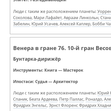
Люди с таким же расположением планеты:
Уоррен
Соколова
,
Мари Лафайет
,
Авраам Линкольн
,
Стан
Забелин
,
Юрий Усачев
,
Алексей Каплер
,
Бобби Ча
Венера в гране 76. 10-й гран Весо
Бунтарка-дирижёр
Инструменты: Книга — Мастерок
Ипостаси: Судья — Архитектор
Люди с таким же расположением планеты:
Юрий 
Спаник
,
Беата Ардеева
,
Петр Паллас
,
Роналдо
,
Але
Фридрих Энгельс
,
Эрнст Флоренс Фридрих Хладн