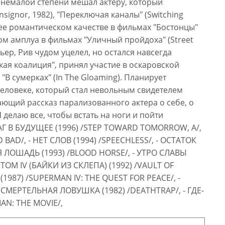
 немалой степени мешал актеру, который
ignor, 1982), "Переключая каналы" (Switching
более романтическом качестве в фильмах "Бостонцы"
еском амплуа в фильмах "Уличный пройдоха" (Street
рьер, Рив чудом уцелел, но остался навсегда
ая коалиция", принял участие в оскаровской
В сумерках" (In The Gloaming). Планирует
человеке, который стал невольным свидетелем
сающий рассказ парализованного актера о себе, о
Я делаю все, чтобы встать на ноги и пойти
ШАГ В БУДУЩЕЕ (1996) /STEP TOWARD TOMORROW, A/,
AD/, - НЕТ СЛОВ (1994) /SPEECHLESS/, - ОСТАТОК
АЯ ЛОШАДЬ (1993) /BLOOD HORSE/, - УТРО СЛАВЫ
ТОМ IV (БАЙКИ ИЗ СКЛЕПА) (1992) /VAULT OF
987) /SUPERMAN IV: THE QUEST FOR PEACE/, -
, - СМЕРТЕЛЬНАЯ ЛОВУШКА (1982) /DEATHTRAP/, - ГДЕ-
MAN: THE MOVIE/,