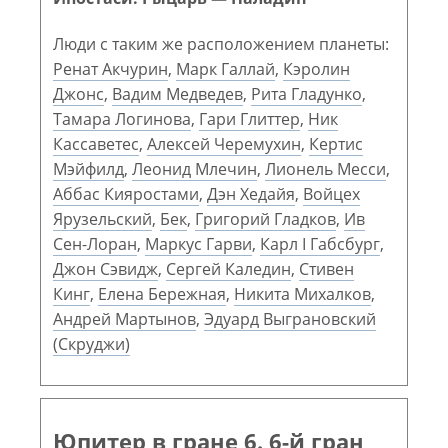
Люди с таким же расположением планеты:
Ренат Акчурин
,
Марк Галлай
,
Кэролин
Джонс
,
Вадим Медведев
,
Рита Гладунко
,
Тамара Логинова
,
Гари Глиттер
,
Ник
Кассаветес
,
Алексей Черемухин
,
Кертис
Мэйфилд
,
Леонид Млечин
,
Лионель Месси
,
Аббас Кияростами
,
Дэн Хедайя
,
Войцех
Ярузельский
,
Бек
,
Григорий Гладков
,
Ив
Сен-Лоран
,
Маркус Гарви
,
Карл I Габсбург
,
Джон Сэвидж
,
Сергей Каледин
,
Стивен
Кинг
,
Елена Бережная
,
Никита Михалков
,
Андрей Мартынов
,
Эдуард Выграновский
(Скруджи)
Юпитер в гране 6. 6-й гран