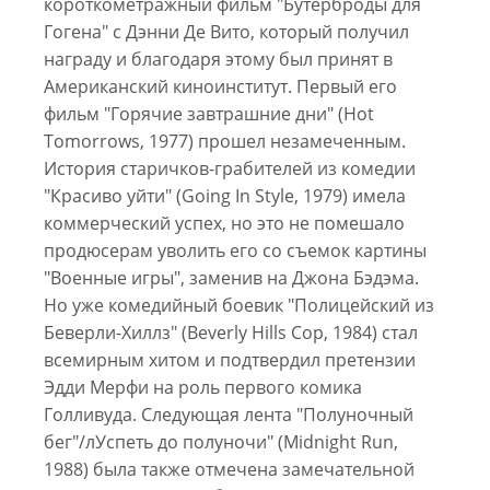
короткометражный фильм "Бутерброды для
Гогена" с Дэнни Де Вито, который получил
награду и благодаря этому был принят в
Американский киноинститут. Первый его
фильм "Горячие завтрашние дни" (Hot
Tomorrows, 1977) прошел незамеченным.
История старичков-грабителей из комедии
"Красиво уйти" (Going In Style, 1979) имела
коммерческий успех, но это не помешало
продюсерам уволить его со съемок картины
"Военные игры", заменив на Джона Бэдэма.
Но уже комедийный боевик "Полицейский из
Беверли-Хиллз" (Beverly Hills Cop, 1984) стал
всемирным хитом и подтвердил претензии
Эдди Мерфи на роль первого комика
Голливуда. Следующая лента "Полуночный
бег"/лУспеть до полуночи" (Midnight Run,
1988) была также отмечена замечательной