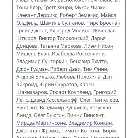
Тони Блэр
,
Грегг Хенри
,
Мукаи Чиаки
,
Клевант Деррикс
,
Роберт Земекис
,
Майкл
Олдфилд
,
Шамиль Султанов
,
Пирс Броснан
,
Грейс Джонс
,
Альфред Молина
,
Вячеслав
Штыров
,
Виктор Толоконский
,
Дарья
Донцова
,
Татьяна Маркова
,
Лиэм Нисон
,
Мишель Блан
,
Изабелла Росселлини
,
Владимир Сунгоркин
,
Беназир Бхутто
,
Джон Гудмэн
,
Роберт Дави
,
Тим Финн
,
Андрей Бильжо
,
Любовь Полехина
,
Дэн
Эйкройд
,
Юрий Скуратов
,
Карен
Шахназаров
,
Стюарт Коупленд
,
Григорий
Лепс
,
Дэвид Хассельхофф
,
Олег Пантелеев
,
Ван Сэнт
,
Владимир Рушайло
,
Богуслав
Линда
,
Олег Вьюгин
,
Винни Винсент
,
Мирдза Мартинсоне
,
Владимир Конкин
,
Джонатан Фрэйкс
,
Тимоти Боттомс
,
Борис