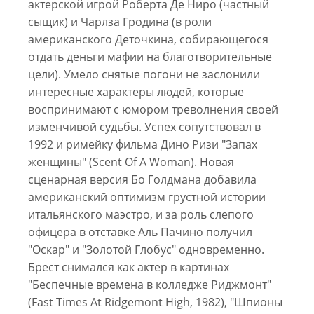
актерской игрой Роберта Де Ниро (частный
сыщик) и Чарлза Гродина (в роли
американского Деточкина, собирающегося
отдать деньги мафии на благотворительные
цели). Умело снятые погони не заслонили
интересные характеры людей, которые
воспринимают с юмором треволнения своей
изменчивой судьбы. Успех сопутствовал в
1992 и римейку фильма Дино Ризи "Запах
женщины" (Scent Of A Woman). Новая
сценарная версия Бо Голдмана добавила
американский оптимизм грустной истории
итальянского маэстро, и за роль слепого
офицера в отставке Аль Пачино получил
"Оскар" и "Золотой Глобус" одновременно.
Брест снимался как актер в картинах
"Беспечные времена в колледже Риджмонт"
(Fast Times At Ridgemont High, 1982), "Шпионы