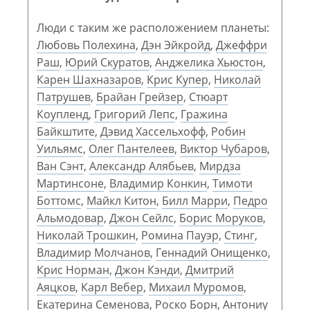
Люди с таким же расположением планеты:
Любовь Полехина
,
Дэн Эйкройд
,
Джеффри
Раш
,
Юрий Скуратов
,
Анджелика Хьюстон
,
Карен Шахназаров
,
Крис Купер
,
Николай
Патрушев
,
Брайан Грейзер
,
Стюарт
Коупленд
,
Григорий Лепс
,
Гражина
Байкштите
,
Дэвид Хассельхофф
,
Робин
Уильямс
,
Олег Пантелеев
,
Виктор Чубаров
,
Ван Сэнт
,
Александр Алябьев
,
Мирдза
Мартинсоне
,
Владимир Конкин
,
Тимоти
Боттомс
,
Майкл Китон
,
Билл Марри
,
Педро
Альмодовар
,
Джон Сейлс
,
Борис Моруков
,
Николай Трошкин
,
Ромина Пауэр
,
Стинг
,
Владимир Молчанов
,
Геннадий Онищенко
,
Крис Норман
,
Джон Кэнди
,
Дмитрий
Аяцков
,
Карл Вебер
,
Михаил Муромов
,
Екатерина Семенова
,
Роско Борн
,
Антониу