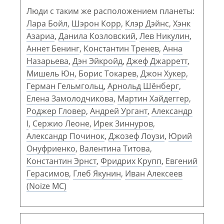
Люди с таким же расположением планеты:
Лара Бойл
,
Шэрон Корр
,
Клэр Дэйнс
,
Хэнк
Азариа
,
Данила Козловский
,
Лев Никулин
,
Аннет Бенинг
,
Константин Тренев
,
Анна
Назарьева
,
Дэн Эйкройд
,
Джеф Джарретт
,
Мишель Юн
,
Борис Токарев
,
Джон Хукер
,
Герман Гельмгольц
,
Арнольд Шёнберг
,
Елена Замолодчикова
,
Мартин Хайдеггер
,
Роджер Гловер
,
Андрей Ургант
,
Александр
I
,
Сержио Леоне
,
Ирек Зиннуров
,
Александр Починок
,
Джозеф Лоузи
,
Юрий
Онуфриенко
,
Валентина Титова
,
Константин Эрнст
,
Фридрих Крупп
,
Евгений
Герасимов
,
Глеб Якунин
,
Иван Алексеев
(Noize MC)