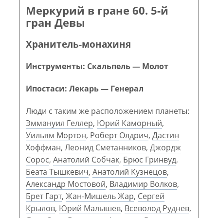
Меркурий в гране 60. 5-й
гран Девы
Хранитель-монахиня
Инструменты: Скальпель — Молот
Ипостаси: Лекарь — Генерал
Люди с таким же расположением планеты:
Эммануил Геллер
,
Юрий Каморный
,
Уильям Мортон
,
Роберт Олдрич
,
Дастин
Хоффман
,
Леонид Сметанников
,
Джордж
Сорос
,
Анатолий Собчак
,
Брюс Гринвуд
,
Беата Тышкевич
,
Анатолий Кузнецов
,
Александр Мостовой
,
Владимир Волков
,
Брет Гарт
,
Жан-Мишель Жар
,
Сергей
Крылов
,
Юрий Малышев
,
Всеволод Руднев
,