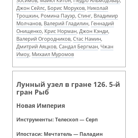
Зосимов
,
Майкл Китон
,
Педро Альмодовар
,
Джон Сейлс
,
Борис Моруков
,
Николай
Трошкин
,
Ромина Пауэр
,
Стинг
,
Владимир
Молчанов
,
Валерий Гладилин
,
Геннадий
Онищенко
,
Крис Норман
,
Джон Кэнди
,
Валерий Огородников
,
Стас Намин
,
Дмитрий Аяцков
,
Сандал Бергман
,
Чжан
Имоу
,
Михаил Муромов
Лунный узел в гране 126. 5-й
гран Рыб
Новая Империя
Инструменты: Телескоп — Серп
Ипостаси: Мечтатель — Паладин