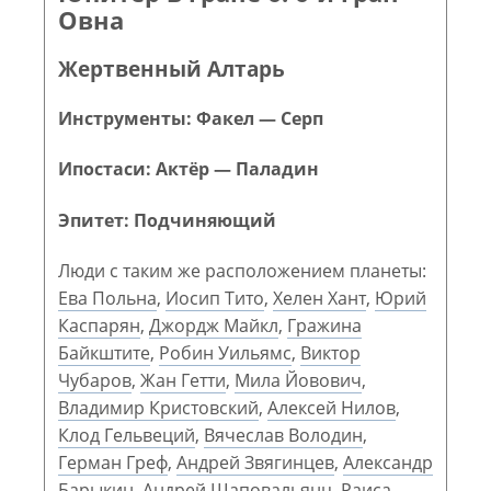
Овна
Жертвенный Алтарь
Инструменты: Факел — Серп
Ипостаси: Актёр — Паладин
Эпитет: Подчиняющий
Люди с таким же расположением планеты:
Ева Польна
,
Иосип Тито
,
Хелен Хант
,
Юрий
Каспарян
,
Джордж Майкл
,
Гражина
Байкштите
,
Робин Уильямс
,
Виктор
Чубаров
,
Жан Гетти
,
Мила Йовович
,
Владимир Кристовский
,
Алексей Нилов
,
Клод Гельвеций
,
Вячеслав Володин
,
Герман Греф
,
Андрей Звягинцев
,
Александр
Барыкин
,
Андрей Шаповальянц
,
Раиса