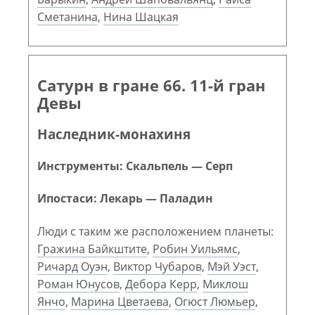
Сметанина
,
Нина Шацкая
Сатурн в гране 66. 11-й гран
Девы
Наследник-монахиня
Инструменты: Скальпель — Серп
Ипостаси: Лекарь — Паладин
Люди с таким же расположением планеты:
Гражина Байкштите
,
Робин Уильямс
,
Ричард Оуэн
,
Виктор Чубаров
,
Мэй Уэст
,
Роман Юнусов
,
Дебора Керр
,
Миклош
Янчо
,
Марина Цветаева
,
Огюст Люмьер
,