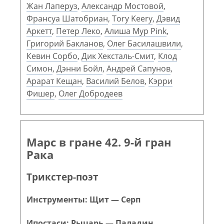
Жан Лаперуз
,
Александр Мостовой
,
Франсуа Шатобриан
,
Tory Keery
,
Дэвид
Аркетт
,
Петер Леко
,
Алиша Мур Pink
,
Григорий Бакланов
,
Олег Басилашвили
,
Кевин Сорбо
,
Дик Хексталь-Смит
,
Клод
Симон
,
Дэнни Бойл
,
Андрей Сапунов
,
Арарат Кещан
,
Василий Белов
,
Кэрри
Фишер
,
Олег Добродеев
Марс в гране 42. 9-й гран
Рака
Трикстер-поэт
Инструменты: Щит — Серп
Ипостаси: Рыцарь — Паладин