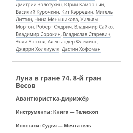
Дмитрий Золотухин
,
Юрий Каморный
,
Василий Курочкин
,
Кит Кэрредин
,
Мигель
Литтин
,
Нина Меньшикова
,
Уильям
Мортон
,
Роберт Олдрич
,
Владимир Сайко
,
Владимир Сорокин
,
Владислав Старевич
,
Энди Уорхол
,
Александер Флеминг
,
Джерри Холлиуэлл
,
Дастин Хоффман
Луна в гране 74. 8-й гран
Весов
Авантюристка-дирижёр
Инструменты: Книга — Телескоп
Ипостаси: Судья — Мечтатель