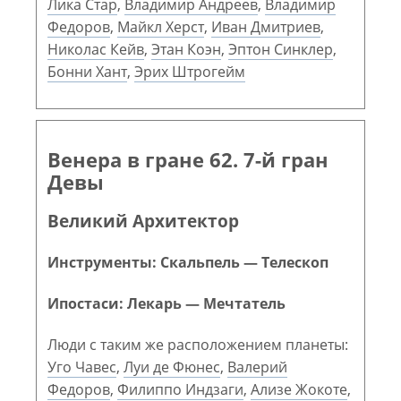
Лика Стар
,
Владимир Андреев
,
Владимир
Федоров
,
Майкл Херст
,
Иван Дмитриев
,
Николас Кейв
,
Этан Коэн
,
Эптон Синклер
,
Бонни Хант
,
Эрих Штрогейм
Венера в гране 62. 7-й гран
Девы
Великий Архитектор
Инструменты: Скальпель — Телескоп
Ипостаси: Лекарь — Мечтатель
Люди с таким же расположением планеты:
Уго Чавес
,
Луи де Фюнес
,
Валерий
Федоров
,
Филиппо Индзаги
,
Ализе Жокоте
,