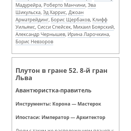
Мадурейра
,
Роберто Манчини
,
Эва
Шикульска
,
Эд Харрис
,
Джоан
Арматрейдинг
,
Борис Щербаков
,
Клифф
Уильямс
,
Сисси Спейсек
,
Михаил Боярский
,
Александр Чернышев
,
Ирина Ларочкина
,
Борис Невзоров
Плутон в гране 52. 8-й гран
Льва
Авантюристка-правитель
Инструменты: Корона — Мастерок
Ипостаси: Император — Архитектор
Люди с таким же расположением планеты: