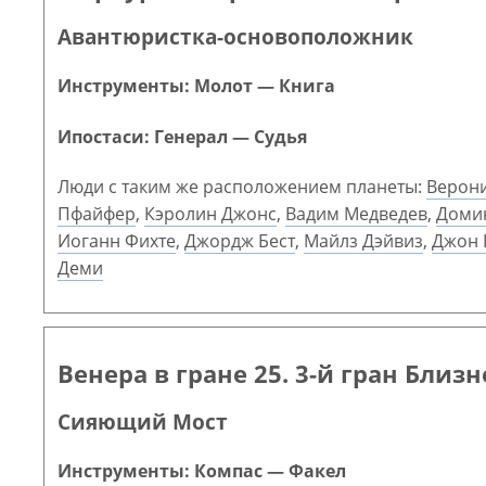
Авантюристка-основоположник
Инструменты: Молот — Книга
Ипостаси: Генерал — Судья
Люди с таким же расположением планеты:
Верони
Пфайфер
,
Кэролин Джонс
,
Вадим Медведев
,
Доми
Иоганн Фихте
,
Джордж Бест
,
Майлз Дэйвиз
,
Джон 
Деми
Венера в гране 25. 3-й гран Близ
Сияющий Мост
Инструменты: Компас — Факел