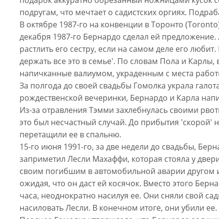
подругам, что мечтает о садистских оргиях. Подраб
В октябре 1987-го на конвенции в Торонто (Toront
декабря 1987-го Бернардо сделал ей предложение.
растлить его сестру, если на самом деле его любит.
держать все это в семье'. По словам Пола и Карлы
напичканные валиумом, украденным с места работ
За полгода до своей свадьбы Гомолка украла галота
рождественской вечеринки, Бернардо и Карла напи
Из-за отравления Тэмми захлебнулась своими рвот
это был несчастный случай. До прибытия 'скорой' 
перетащили ее в спальню.
15-го июня 1991-го, за две недели до свадьбы, Бе
заприметил Лесли Махаффи, которая стояла у двери
своим погибшим в автомобильной аварии другом и б
ожидая, что он даст ей косячок. Вместо этого Берн
часа, неоднократно насилуя ее. Они сняли свой са
насиловать Лесли. В конечном итоге, они убили ее.