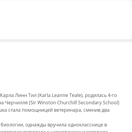
арла Линн Тил (Karla Leanne Teale), родилась 4-го
на Черчилля (Sir Winston Churchill Secondary School)
шка стала помощницей ветеринара, сменив два
х биологии, однажды вручила однокласснице в
экспериментировала с наркотиками и говорила