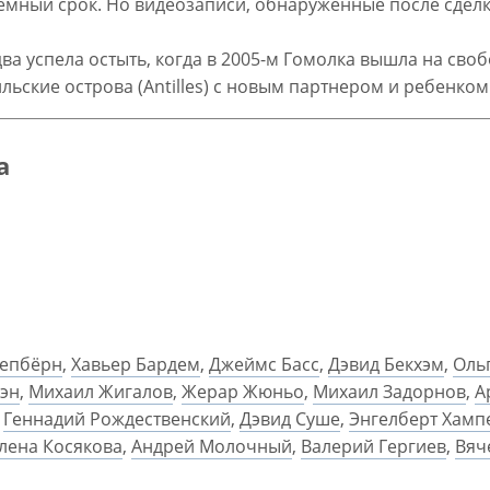
емный срок. Но видеозаписи, обнаруженные после сделки
а успела остыть, когда в 2005-м Гомолка вышла на своб
льские острова (Antilles) с новым партнером и ребенком 
а
Хепбёрн
,
Хавьер Бардем
,
Джеймс Басс
,
Дэвид Бекхэм
,
Оль
эн
,
Михаил Жигалов
,
Жерар Жюньо
,
Михаил Задорнов
,
А
,
Геннадий Рождественский
,
Дэвид Суше
,
Энгелберт Хамп
лена Косякова
,
Андрей Молочный
,
Валерий Гергиев
,
Вяч