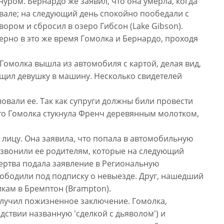
ром. Бернардо же заявил, что она умерла, когда
двале; на следующий день спокойно пообедали с
ором и сбросил в озеро Гибсон (Lake Gibson).
ерно в это же время Гомолка и Бернардо, проходя
Гомолка вышла из автомобиля с картой, делая вид,
ащил девушку в машину. Несколько свидетелей
ловали ее. Так как супруги должны били провести
что Гомолка стукнула Френч деревянным молотком,
 лицу. Она заявила, что попала в автомобильную
позвонили ее родителям, которые на следующий
Жертва подала заявление в Региональную
свободили под подписку о невыезде. Друг, нашедший
кам в Бремптон (Brampton).
получил пожизненное заключение. Гомолка,
дствии названную 'сделкой с дьяволом') и