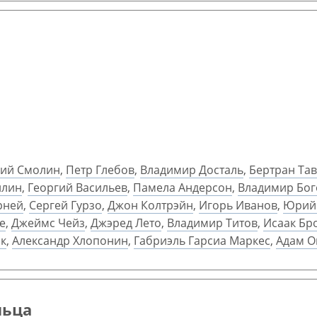
лий Смолин
,
Петр Глебов
,
Владимир Досталь
,
Бертран Та
илин
,
Георгий Васильев
,
Памела Андерсон
,
Владимир Бо
рней
,
Сергей Гурзо
,
Джон Колтрэйн
,
Игорь Иванов
,
Юрий
е
,
Джеймс Чейз
,
Джэред Лето
,
Владимир Титов
,
Исаак Бр
ок
,
Александр Хлопонин
,
Габриэль Гарсиа Маркес
,
Адам О
льца