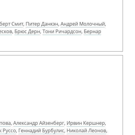
берт Смит
,
Питер Данкэн
,
Андрей Молочный
,
есков
,
Брюс Дерн
,
Тони Ричардсон
,
Бернар
пова
,
Александр Айзенберг
,
Ирвин Кершнер
,
 Руссо
,
Геннадий Бурбулис
,
Николай Леонов
,