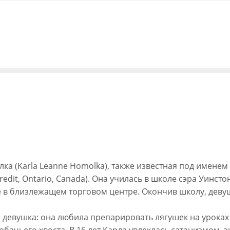
ка (Karla Leanne Homolka), также известная под именем К
redit, Ontario, Canada). Она училась в школе сэра Уинсто
е в близлежащем торговом центре. Окончив школу, деву
ая девушка: она любила препарировать лягушек на урока
бачьего хвоста. В 16 лет Карла увлеклась сатанизмом, 