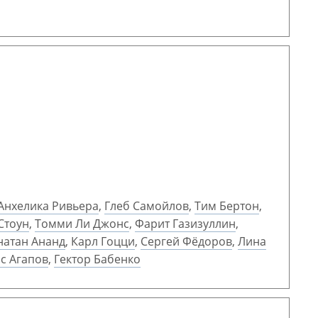
Анхелика Ривьера
,
Глеб Самойлов
,
Тим Бертон
,
Стоун
,
Томми Ли Джонс
,
Фарит Газизуллин
,
атан Ананд
,
Карл Гоцци
,
Сергей Фёдоров
,
Лина
с Агапов
,
Гектор Бабенко