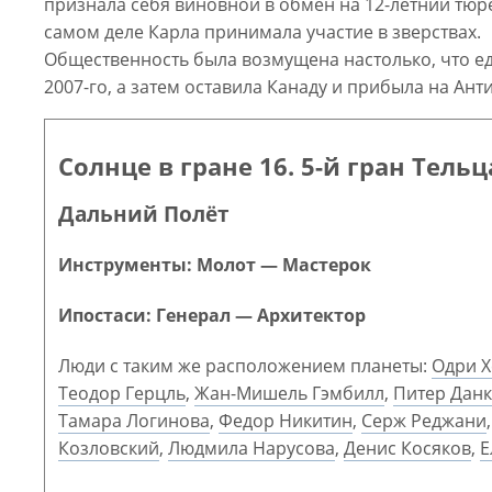
признала себя виновной в обмен на 12-летний тюр
самом деле Карла принимала участие в зверствах.
Общественность была возмущена настолько, что едв
2007-го, а затем оставила Канаду и прибыла на Анти
Солнце в гране 16. 5-й гран Тельц
Дальний Полёт
Инструменты: Молот — Мастерок
Ипостаси: Генерал — Архитектор
Люди с таким же расположением планеты:
Одри 
Теодор Герцль
,
Жан-Мишель Гэмбилл
,
Питер Данк
Тамара Логинова
,
Федор Никитин
,
Серж Реджани
Козловский
,
Людмила Нарусова
,
Денис Косяков
,
Е