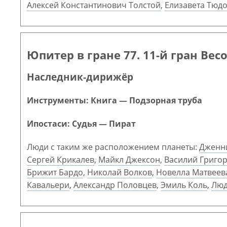
Алексей Константинович Толстой
,
Елизавета Тюд
Юпитер в гране 77. 11-й гран Вес
Наследник-дирижёр
Инструменты: Книга — Подзорная труба
Ипостаси: Судья — Пират
Люди с таким же расположением планеты:
Дженн
Сергей Крикалев
,
Майкл Джексон
,
Василий Григо
Брижит Бардо
,
Николай Волков
,
Новелла Матвеев
Кавальери
,
Александр Половцев
,
Эмиль Коль
,
Люд