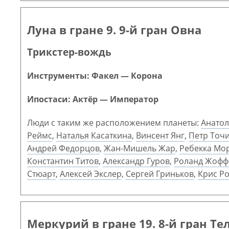
Луна в гране 9. 9-й гран Овна
Трикстер-вождь
Инструменты: Факел — Корона
Ипостаси: Актёр — Император
Люди с таким же расположением планеты:
Анато
Реймс
,
Наталья Касаткина
,
Винсент Янг
,
Петр Точ
Андрей Федорцов
,
Жан-Мишель Жар
,
Ребекка Мо
Константин Титов
,
Александр Гуров
,
Роланд Жофф
Стюарт
,
Алексей Экслер
,
Сергей Гриньков
,
Крис Р
Меркурий в гране 19. 8-й гран Те