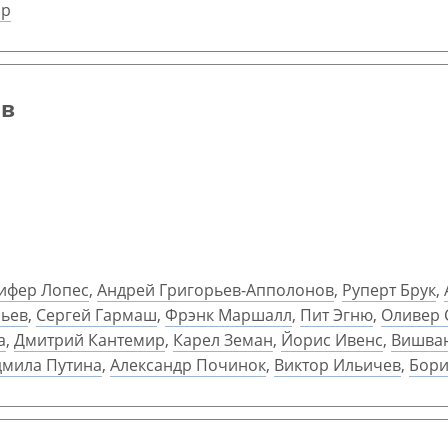
ор
ов
ифер Лопес
,
Андрей Григорьев-Апполонов
,
Руперт Брук
,
рьев
,
Сергей Гармаш
,
Фрэнк Маршалл
,
Пит Эгню
,
Оливер 
а
,
Дмитрий Кантемир
,
Карел Земан
,
Йорис Ивенс
,
Вишван
мила Путина
,
Александр Починок
,
Виктор Ильичев
,
Бори