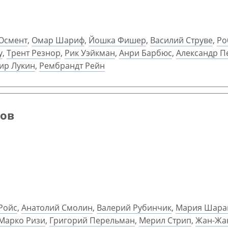
Осмент
,
Омар Шариф
,
Йошка Фишер
,
Василий Струве
,
Ро
у
,
Трент Резнор
,
Рик Уэйкман
,
Анри Барбюс
,
Александр П
ир Лукин
,
Рембрандт Рейн
цов
Ройс
,
Анатолий Смолин
,
Валерий Рубинчик
,
Мария Шара
Марко Ризи
,
Григорий Перельман
,
Мерил Стрип
,
Жан-Жак