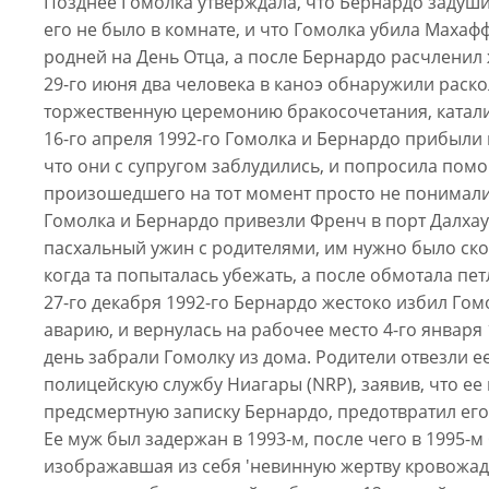
Позднее Гомолка утверждала, что Бернардо задуш
его не было в комнате, и что Гомолка убила Маха
родней на День Отца, а после Бернардо расчленил 
29-го июня два человека в каноэ обнаружили раск
торжественную церемонию бракосочетания, каталис
16-го апреля 1992-го Гомолка и Бернардо прибыли 
что они с супругом заблудились, и попросила пом
произошедшего на тот момент просто не понимали
Гомолка и Бернардо привезли Френч в порт Далхаузи
пасхальный ужин с родителями, им нужно было ско
когда та попыталась убежать, а после обмотала пет
27-го декабря 1992-го Бернардо жестоко избил Гом
аварию, и вернулась на рабочее место 4-го января
день забрали Гомолку из дома. Родители отвезли 
полицейскую службу Ниагары (NRP), заявив, что ее
предсмертную записку Бернардо, предотвратил его
Ее муж был задержан в 1993-м, после чего в 1995-
изображавшая из себя 'невинную жертву кровожадно