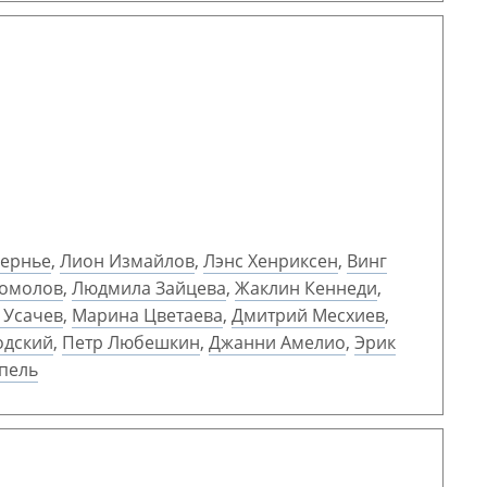
вернье
,
Лион Измайлов
,
Лэнс Хенриксен
,
Винг
гомолов
,
Людмила Зайцева
,
Жаклин Кеннеди
,
 Усачев
,
Марина Цветаева
,
Дмитрий Месхиев
,
одский
,
Петр Любешкин
,
Джанни Амелио
,
Эрик
пель