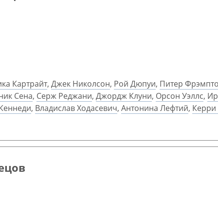
ка Картрайт
,
Джек Николсон
,
Рой Дюпуи
,
Питер Фрэмпт
ник Сена
,
Серж Реджани
,
Джордж Клуни
,
Орсон Уэллс
,
Ир
Кеннеди
,
Владислав Ходасевич
,
Антонина Лефтий
,
Керри
нецов