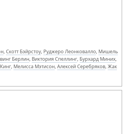
он
,
Скотт Бэйрстоу
,
Руджеро Леонковалло
,
Мишель
винг Берлин
,
Виктория Спеллинг
,
Бурхард Миних
,
 Кинг
,
Мелисса Мэтисон
,
Алексей Серебряков
,
Жак