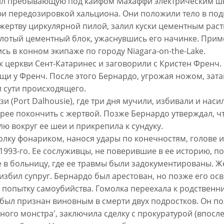
ил пребывающую под кайфом Махаффи электрическим шну
ффи передозировкой хальциона. Они положили тело в по
жертву циркулярной пилой, залил куски цементным раств
олотый цементный блок, ужаснувшись его начинке. Прим
ь в конном экипаже по городу Niagara-on-the-Lake.
к церкви Сент-Катаринес и заговорили с Кристен Френч. 
ощи у Френч. После этого Бернардо, угрожая ножом, зат
 сути происходящего.
 (Port Dalhousie), где три дня мучили, избивали и наси
рее покончить с жертвой. Позже Бернардо утверждал, 
лю вокруг ее шеи и прикрепила к сундуку.
олку фонариком, нанося удары по конечностям, голове и
 1993-го. Ее сослуживцы, не поверившие в ее историю, 
ее в больницу, где ее травмы были задокументированы. 
 избил супруг. Бернардо был арестован, но позже его о
 попытку самоубийства. Гомолка переехала к родственни
м был признан виновным в смерти двух подростков. Он 
го монстра', заключила сделку с прокуратурой (впосле