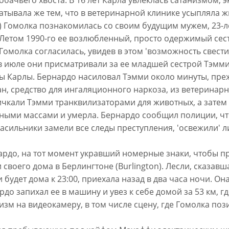
атывала же тем, что в ветеринарной клинике усыпляла ж
o) Гомолка познакомилась со своим будущим мужем, 23-л
 Летом 1990-го ее возлюбленный, просто одержимый сест
 Гомолка согласилась, увидев в этом 'возможность свести
, в июле они присматривали за ее младшей сестрой Тэмми
ы Карлы. Бернардо насиловал Тэмми около минуты, преж
н, средство для ингаляционного наркоза, из ветеринарно
чкали Тэмми транквилизаторами для животных, а затем в
ными массами и умерла. Бернардо сообщил полиции, что
насильники замели все следы преступления, 'освежили' 
рнардо, на тот момент укравший номерные знаки, чтобы п
 своего дома в Берлингтоне (Burlington). Лесли, сказав
удет дома к 23:00, приехала назад в два часа ночи. Он
ардо запихал ее в машину и увез к себе домой за 53 км, 
дизм на видеокамеру, в том числе сцену, где Гомолка по