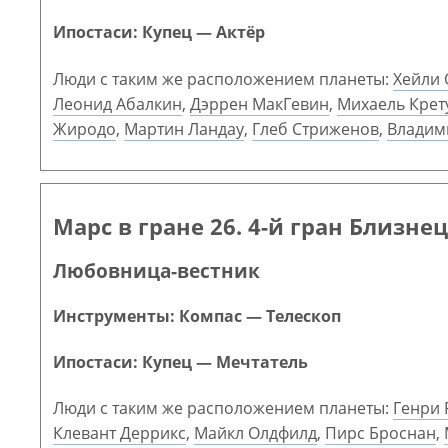
Ипостаси: Купец — Актёр
Люди с таким же расположением планеты:
Хейли 
Леонид Абалкин
,
Дэррен МакГевин
,
Михаель Крет
Жиродо
,
Мартин Ландау
,
Глеб Стриженов
,
Владим
Марс в гране 26. 4-й гран Близне
Любовница-вестник
Инструменты: Компас — Телескоп
Ипостаси: Купец — Мечтатель
Люди с таким же расположением планеты:
Генри 
Клевант Деррикс
,
Майкл Олдфилд
,
Пирс Броснан
,