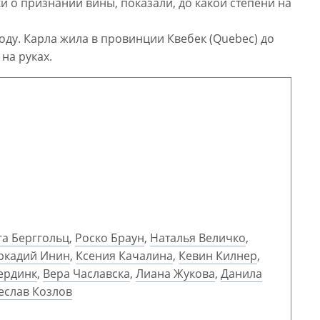
 о признании вины, показали, до какой степени на
оду. Карла жила в провинции Квебек (Quebec) до
на руках.
га Берггольц
,
Роско Браун
,
Наталья Величко
,
ркадий Инин
,
Ксения Качалина
,
Кевин Килнер
,
ердинк
,
Вера Чаславска
,
Лиана Жукова
,
Данила
еслав Козлов