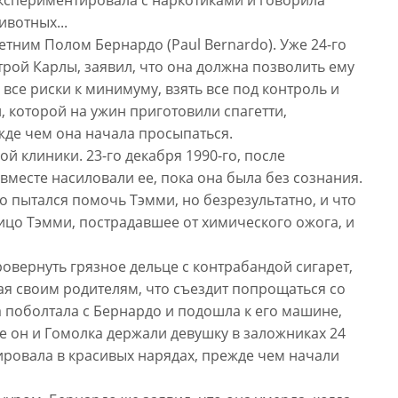
ивотных...
етним Полом Бернардо (Paul Bernardo). Уже 24-го
рой Карлы, заявил, что она должна позволить ему
 все риски к минимуму, взять все под контроль и
, которой на ужин приготовили спагетти,
де чем она начала просыпаться.
й клиники. 23-го декабря 1990-го, после
месте насиловали ее, пока она была без сознания.
 пытался помочь Тэмми, но безрезультатно, и что
лицо Тэмми, пострадавшее от химического ожога, и
ровернуть грязное дельце с контрабандой сигарет,
шая своим родителям, что съездит попрощаться со
а поболтала с Бернардо и подошла к его машине,
где он и Гомолка держали девушку в заложниках 24
зировала в красивых нарядах, прежде чем начали