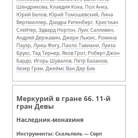
Шендрикова
,
Клавдия Кока
,
Пол Анка
,
Юрий Белов
,
Юрий Томошевский
,
Лина
Вертмюллер
,
Дзидра Ритенберг
,
Кристиан
Слейтер
,
Эдвард Нортон
,
Луис Салливен
,
Андрей Державин
,
Джери Льюис
,
Ромина
Пауэр
,
Луиш Фигу
,
Паоло Тавиани
,
Луиза
Брукс
,
Тед Тернер
,
Яков Грот
,
Роберт Джон
Бардо
,
Игорь Шувалов
,
Петр Базанов
,
Хезер Грэм
,
Джеймс Ван Дер Бик
Меркурий в гране 66. 11-й
гран Девы
Наследник-монахиня
Инструменты: Скальпель — Серп