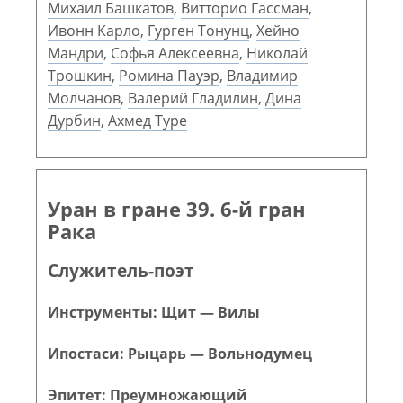
Михаил Башкатов
,
Витторио Гассман
,
Ивонн Карло
,
Гурген Тонунц
,
Хейно
Мандри
,
Софья Алексеевна
,
Николай
Трошкин
,
Ромина Пауэр
,
Владимир
Молчанов
,
Валерий Гладилин
,
Дина
Дурбин
,
Ахмед Туре
Уран в гране 39. 6-й гран
Рака
Служитель-поэт
Инструменты: Щит — Вилы
Ипостаси: Рыцарь — Вольнодумец
Эпитет: Преумножающий