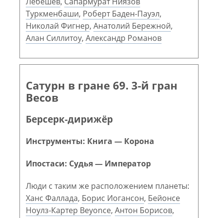
Лебешев
,
Сапармурат Ниязов
Туркменбаши
,
Роберт Баден-Пауэл
,
Николай Фигнер
,
Анатолий Бережной
,
Алан Силлитоу
,
Александр Романов
Сатурн в гране 69. 3-й гран
Весов
Берсерк-дирижёр
Инструменты: Книга — Корона
Ипостаси: Судья — Император
Люди с таким же расположением планеты:
Ханс Фаллада
,
Борис Иогансон
,
Бейонсе
Ноулз-Картер Beyonce
,
Антон Борисов
,