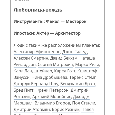
Любовница-вождь
Инструменты: Факел — Мастерок
Ипостаси: Актёр — Архитектор
Люди с таким же расположением планеты:
Александр Афиногенов
,
Джон Гилгуд
,
Алексей Смертин
,
Дэвид Бекхэм
,
Наташа
Ричардсон
,
Сергей Митрохин
,
Марко Ризи
,
Карл Ландштейнер
,
Карел Готт
,
Кшиштоф
Занусси
,
Нина Дробышева
,
Теренс Стэмп
,
Джордж Бернард Шоу
,
Бенджамин Брэтт
,
Брэд Питт
,
Френк Петерсон
,
Дмитрий
Рогозин
,
Аркадий Морейнис
,
Джордж
Маршалл
,
Владимир Егоров
,
Пол Стенли
,
Дмитрий Атовмян
,
Борис Резник
,
Павел