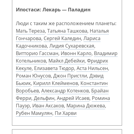
Ипостаси: Лекарь — Паладин
Люди с таким же расположением планеты:
Мать Тереза
,
Татьяна Ташкова
,
Наталья
Гончарова
,
Сергей Каледин
,
Лариса
Кадочникова
,
Лидия Сухаревская
,
Витторио Гассман
,
Ивонн Карло
,
Владимир
Котельников
,
Майкл Дебейки
,
Фридрих
Кекуле
,
Елизавета Тюдор
,
Аста Нильсен
,
Роман Юнусов
,
Джон Пристли
,
Дэвид
Бьюик
,
Кирилл Клейменов
,
Константин
Воробьев
,
Александр Котенков
,
Брайан
Ферри
,
Дельфин
,
Андрей Исаев
,
Ромина
Пауэр
,
Иван Аксаков
,
Марина Дюжева
,
Рубен Мамулян
,
Пи Харви