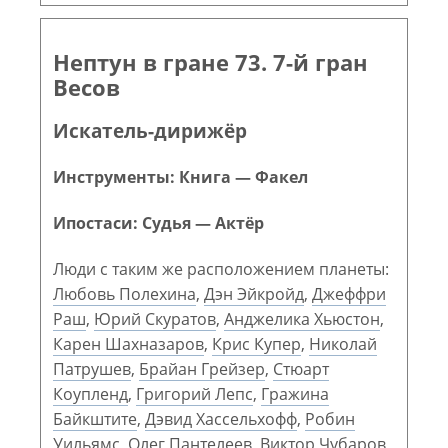
Нептун в гране 73. 7-й гран
Весов
Искатель-дирижёр
Инструменты: Книга — Факел
Ипостаси: Судья — Актёр
Люди с таким же расположением планеты:
Любовь Полехина
,
Дэн Эйкройд
,
Джеффри
Раш
,
Юрий Скуратов
,
Анджелика Хьюстон
,
Карен Шахназаров
,
Крис Купер
,
Николай
Патрушев
,
Брайан Грейзер
,
Стюарт
Коупленд
,
Григорий Лепс
,
Гражина
Байкштите
,
Дэвид Хассельхофф
,
Робин
Уильямс
,
Олег Пантелеев
,
Виктор Чубаров
,