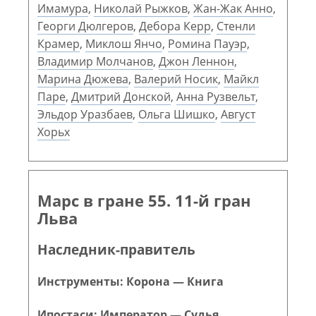
Имамура
,
Николай Рыжков
,
Жан-Жак Анно
,
Георги Дюлгеров
,
Дебора Керр
,
Стенли
Крамер
,
Миклош Янчо
,
Ромина Пауэр
,
Владимир Молчанов
,
Джон Леннон
,
Марина Дюжева
,
Валерий Носик
,
Майкл
Паре
,
Дмитрий Донской
,
Анна Рузвельт
,
Эльдор Уразбаев
,
Ольга Шишко
,
Август
Хорьх
Марс в гране 55. 11-й гран
Льва
Наследник-правитель
Инструменты: Корона — Книга
Ипостаси: Император — Судья