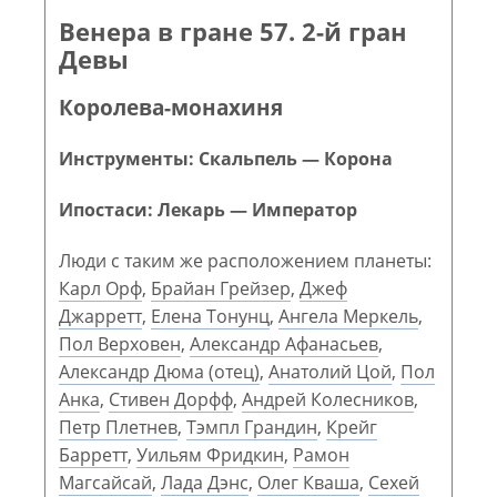
Венера в гране 57. 2-й гран
Девы
Королева-монахиня
Инструменты: Скальпель — Корона
Ипостаси: Лекарь — Император
Люди с таким же расположением планеты:
Карл Орф
,
Брайан Грейзер
,
Джеф
Джарретт
,
Елена Тонунц
,
Ангела Меркель
,
Пол Верховен
,
Александр Афанасьев
,
Александр Дюма (отец)
,
Анатолий Цой
,
Пол
Анка
,
Стивен Дорфф
,
Андрей Колесников
,
Петр Плетнев
,
Тэмпл Грандин
,
Крейг
Барретт
,
Уильям Фридкин
,
Рамон
Магсайсай
,
Лада Дэнс
,
Олег Кваша
,
Сехей