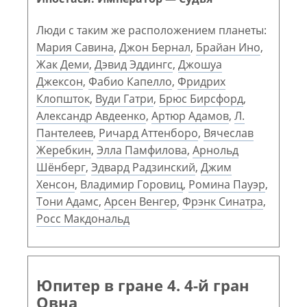
Люди с таким же расположением планеты:
Мария Савина
,
Джон Бернал
,
Брайан Ино
,
Жак Деми
,
Дэвид Эддингс
,
Джошуа
Джексон
,
Фабио Капелло
,
Фридрих
Клопшток
,
Вуди Гатри
,
Брюс Бирсфорд
,
Александр Авдеенко
,
Артюр Адамов
,
Л.
Пантелеев
,
Ричард Аттенборо
,
Вячеслав
Жеребкин
,
Элла Памфилова
,
Арнольд
Шёнберг
,
Эдвард Радзинский
,
Джим
Хенсон
,
Владимир Горовиц
,
Ромина Пауэр
,
Тони Адамс
,
Арсен Венгер
,
Фрэнк Синатра
,
Росс Макдональд
Юпитер в гране 4. 4-й гран
Овна