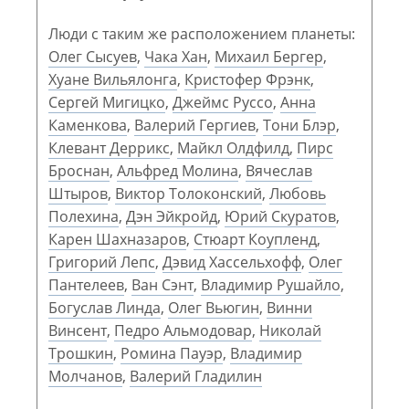
Люди с таким же расположением планеты:
Олег Сысуев
,
Чака Хан
,
Михаил Бергер
,
Хуане Вильялонга
,
Кристофер Фрэнк
,
Сергей Мигицко
,
Джеймс Руссо
,
Анна
Каменкова
,
Валерий Гергиев
,
Тони Блэр
,
Клевант Деррикс
,
Майкл Олдфилд
,
Пирс
Броснан
,
Альфред Молина
,
Вячеслав
Штыров
,
Виктор Толоконский
,
Любовь
Полехина
,
Дэн Эйкройд
,
Юрий Скуратов
,
Карен Шахназаров
,
Стюарт Коупленд
,
Григорий Лепс
,
Дэвид Хассельхофф
,
Олег
Пантелеев
,
Ван Сэнт
,
Владимир Рушайло
,
Богуслав Линда
,
Олег Вьюгин
,
Винни
Винсент
,
Педро Альмодовар
,
Николай
Трошкин
,
Ромина Пауэр
,
Владимир
Молчанов
,
Валерий Гладилин