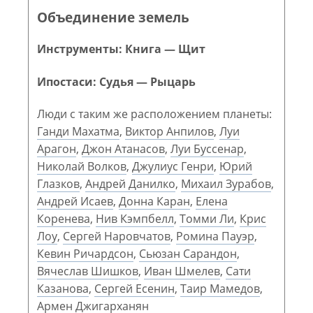
Объединение земель
Инструменты: Книга — Щит
Ипостаси: Судья — Рыцарь
Люди с таким же расположением планеты:
Ганди Махатма
,
Виктор Анпилов
,
Луи
Арагон
,
Джон Атанасов
,
Луи Буссенар
,
Николай Волков
,
Джулиус Генри
,
Юрий
Глазков
,
Андрей Данилко
,
Михаил Зурабов
,
Андрей Исаев
,
Донна Каран
,
Елена
Коренева
,
Нив Кэмпбелл
,
Томми Ли
,
Крис
Лоу
,
Сергей Наровчатов
,
Ромина Пауэр
,
Кевин Ричардсон
,
Сьюзан Сарандон
,
Вячеслав Шишков
,
Иван Шмелев
,
Сати
Казанова
,
Сергей Есенин
,
Таир Мамедов
,
Армен Джигарханян