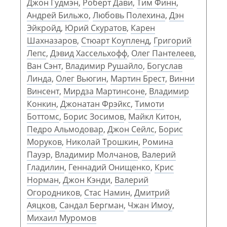
Джон Гудмэн
,
Роберт Дави
,
Тим Финн
,
Андрей Бильжо
,
Любовь Полехина
,
Дэн
Эйкройд
,
Юрий Скуратов
,
Карен
Шахназаров
,
Стюарт Коупленд
,
Григорий
Лепс
,
Дэвид Хассельхофф
,
Олег Пантелеев
,
Ван Сэнт
,
Владимир Рушайло
,
Богуслав
Линда
,
Олег Вьюгин
,
Мартин Брест
,
Винни
Винсент
,
Мирдза Мартинсоне
,
Владимир
Конкин
,
Джонатан Фрэйкс
,
Тимоти
Боттомс
,
Борис Зосимов
,
Майкл Китон
,
Педро Альмодовар
,
Джон Сейлс
,
Борис
Моруков
,
Николай Трошкин
,
Ромина
Пауэр
,
Владимир Молчанов
,
Валерий
Гладилин
,
Геннадий Онищенко
,
Крис
Норман
,
Джон Кэнди
,
Валерий
Огородников
,
Стас Намин
,
Дмитрий
Аяцков
,
Сандал Бергман
,
Чжан Имоу
,
Михаил Муромов