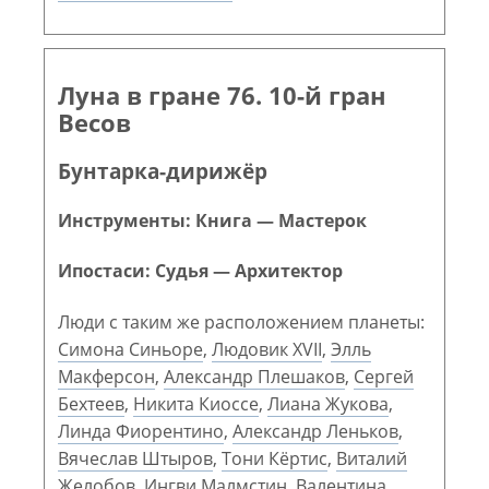
Луна в гране 76. 10-й гран
Весов
Бунтарка-дирижёр
Инструменты: Книга — Мастерок
Ипостаси: Судья — Архитектор
Люди с таким же расположением планеты:
Симона Синьоре
,
Людовик XVII
,
Элль
Макферсон
,
Александр Плешаков
,
Сергей
Бехтеев
,
Никита Киоссе
,
Лиана Жукова
,
Линда Фиорентино
,
Александр Леньков
,
Вячеслав Штыров
,
Тони Кёртис
,
Виталий
Желобов
,
Ингви Малмстин
,
Валентина