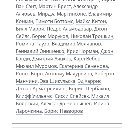
Ван Сэнт
,
Мартин Брест
,
Александр
Алябьев
,
Мирдза Мартинсоне
,
Владимир
Конкин
,
Тимоти Боттомс
,
Майкл Китон
,
Билл Марри
,
Педро Альмодовар
,
Джон
Сейлс
,
Борис Моруков
,
Николай Трошкин
,
Ромина Пауэр
,
Владимир Молчанов
,
Геннадий Онищенко
,
Крис Норман
,
Джон
Кэнди
,
Дмитрий Аяцков
,
Карл Вебер
,
Михаил Муромов
,
Екатерина Семенова
,
Роско Борн
,
Антониу Мадурейра
,
Роберто
Манчини
,
Эва Шикульска
,
Эд Харрис
,
Джоан Арматрейдинг
,
Борис Щербаков
,
Клифф Уильямс
,
Сисси Спейсек
,
Михаил
Боярский
,
Александр Чернышев
,
Ирина
Ларочкина
,
Борис Невзоров