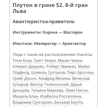
Плутон в гране 52. 8-й гран
Льва
Авантюристка-правитель
Инструменты: Корона — Мастерок
Ипостаси: Император — Архитектор
Люди с таким же расположением планеты:
Тони Блэр
,
Грегг Хенри
,
Мукаи Чиаки
,
Клевант Деррикс
,
Роберт Земекис
,
Майкл
Олдфилд
,
Шамиль Султанов
,
Пирс Броснан
,
Грейс Джонс
,
Альфред Молина
,
Вячеслав
Штыров
,
Виктор Толоконский
,
Дарья
Донцова
,
Татьяна Маркова
,
Лиэм Нисон
,
Мишель Блан
,
Изабелла Росселлини
,
Владимир Сунгоркин
,
Беназир Бхутто
,