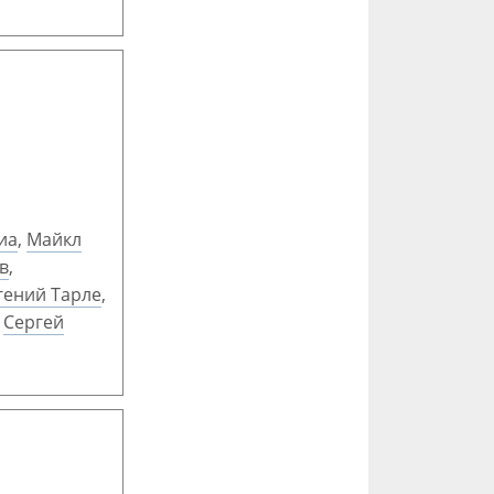
иа
,
Майкл
в
,
гений Тарле
,
,
Сергей