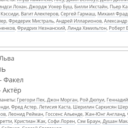
индси Лохан
,
Джордж Уокер Буш
,
Билли Икстайн
,
Пьер К
 Кэссиди
,
Вагит Алекперов
,
Сергей Гармаш
,
Михаил Фрад
йер
,
Фредерик Мистраль
,
Андрей Илларионов
,
Александр
ченков
,
Фридрих Незнанский
,
Линда Хэмильтон
,
Роберт 
 Льва
ль
— Факел
 Актёр
ланеты:
Грегори Пек
,
Джон Морган
,
Рой Дюпуи
,
Геннадий
онди
,
Фред Астер
,
Летисия Каста
,
Шерилин Саркисян Шер
лов
,
Леонид Рейман
,
Госсенс Альенде
,
Жан-Юнг Англанд
,
ретти
,
Кристиан Жак
,
Софи Лорен
,
Сэм Браун
,
Душан Мак