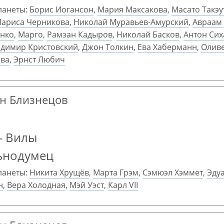
ланеты:
Борис Иогансон
,
Мария Максакова
,
Масато Такэу
Лариса Черникова
,
Николай Муравьев-Амурский
,
Авраам
нко
,
Марго
,
Рамзан Кадыров
,
Николай Басков
,
Антон Сих
адимир Кристовский
,
Джон Толкин
,
Ева Хаберманн
,
Оливе
ова
,
Эрнст Любич
ран Близнецов
— Вилы
ьнодумец
ланеты:
Никита Хрущёв
,
Марта Грэм
,
Сэмюэл Хэммет
,
Эдуа
н
,
Вера Холодная
,
Мэй Уэст
,
Карл VII