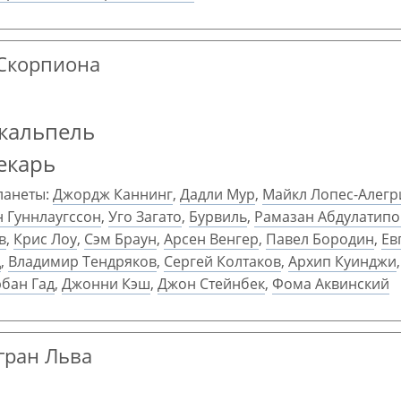
 Скорпиона
кальпель
екарь
ланеты:
Джордж Каннинг
,
Дадли Мур
,
Майкл Лопес-Алегр
 Гуннлаугссон
,
Уго Загато
,
Бурвиль
,
Рамазан Абдулатипо
в
,
Крис Лоу
,
Сэм Браун
,
Арсен Венгер
,
Павел Бородин
,
Ев
д
,
Владимир Тендряков
,
Сергей Колтаков
,
Архип Куинджи
рбан Гад
,
Джонни Кэш
,
Джон Стейнбек
,
Фома Аквинский
 гран Льва