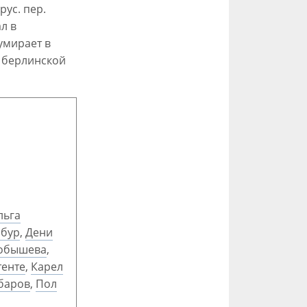
рус. пер.
л в
умирает в
е берлинской
льга
сбур
,
Дени
обышева
,
тенте
,
Карел
баров
,
Пол