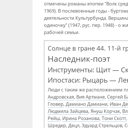
отмечены романы-эпопеи "Волк среди в
1969). В послевоенные годы - бургом
деятельности Культурбунда. Вершина
одиночку" (1947, рус. пер. 1948) - 
рабочей семьи.
Солнце в гране 44. 11-й г
Наследник-поэт
Инструменты: Щит — С
Ипостаси: Рыцарь — Ле
Люди с таким же расположением п
Андровская
,
Вия Артмане
,
Сергей Б
Гловер
,
Дамиано Дамиани
,
Иван Д
Людмила Зайцева
,
Януш Корчак
,
Вл
Рейш
,
Ирина Розанова
,
Тони Скотт
Шредер
,
Децл
,
Эдуард Стрельцов
,
С