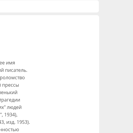
щее имя
ий писатель.
ероломство
й прессы
ленький
 трагедии
их" людей
 1934),
, изд. 1953).
енностью