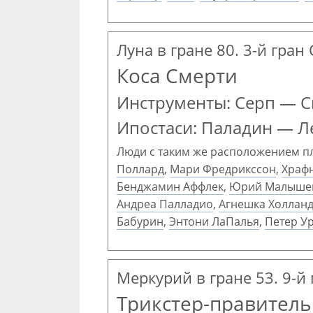
Луна в гране 80. 3-й гран
Коса Смерти
Инструменты: Серп — С
Ипостаси: Паладин — Л
Люди с таким же расположением п
Поллард
,
Мари Фредрикссон
,
Храфн
Бенджамин Аффлек
,
Юрий Малыше
Андреа Палладио
,
Агнешка Холлан
Бабурин
,
Энтони ЛаПалья
,
Петер У
Меркурий в гране 53. 9-й
Трикстер-правитель