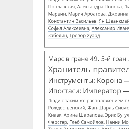
Поплавская
,
Александра Попова
,
Л
Марвин
,
Мария Арбатова
,
Джоанна
Константин Васильев
,
Ян Шванкма
Софья Алексеевна
,
Александр Иван
Забелин
,
Тревор Хуард
Марс в гране 49. 5-й гран
Хранитель-правите
Инструменты: Корона 
Ипостаси: Император —
Люди с таким же расположением п
Рождественский
,
Жан-Шарль Сисм
Кнаак
,
Арина Шарапова
,
Эрик Бугу
Ферстер
,
Глеб Самойлов
,
Нанни Мо