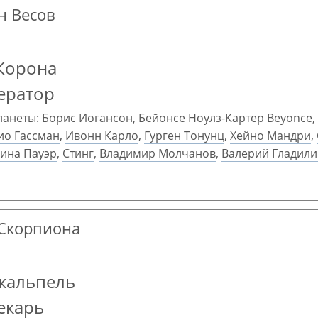
ан Весов
Корона
ератор
ланеты:
Борис Иогансон
,
Бейонсе Ноулз-Картер Beyonce
,
ио Гассман
,
Ивонн Карло
,
Гурген Тонунц
,
Хейно Мандри
,
ина Пауэр
,
Стинг
,
Владимир Молчанов
,
Валерий Гладили
н Скорпиона
кальпель
екарь