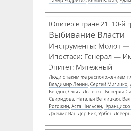
Тимур Родригез
,
Кевин Клайн
,
Адам
Юпитер в гране 21. 10-й 
Выбивание Власти
Инструменты: Молот —
Ипостаси: Генерал — И
Эпитет: Мятежный
Люди с таким же расположением п
Владимир Ленин
,
Сергей Мигицко
,
Бердон
,
Ольга Лысенко
,
Беверли С
Свиридова
,
Наталья Ветлицкая
,
Вал
Рогожин
,
Аста Нильсен
,
Франциско 
Джеймс Ван Дер Бик
,
Урбен Леверь