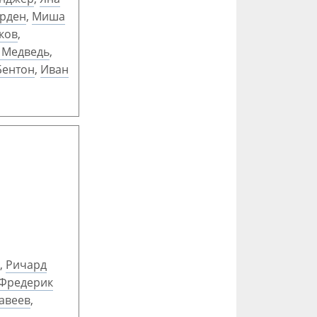
арден
,
Миша
ков
,
 Медведь
,
Бентон
,
Иван
,
Ричард
Фредерик
авеев
,