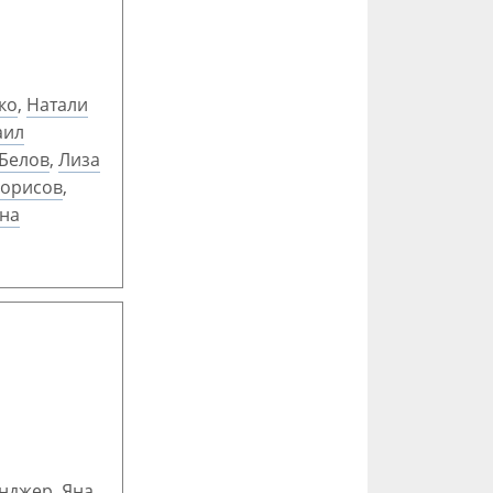
ко
,
Натали
аил
Белов
,
Лиза
Борисов
,
на
нджер
,
Яна