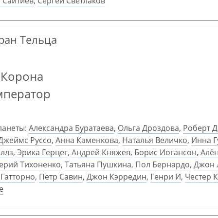
 Сайтиев
,
Сергей Светлаков
гран Тельца
 Корона
мператор
ланеты:
Александра Буратаева
,
Ольга Дроздова
,
Роберт Д
Джеймс Руссо
,
Анна Каменкова
,
Наталья Величко
,
Инна Г
иллз
,
Эрика Герцег
,
Андрей Княжев
,
Борис Иогансон
,
Алё
ерий Тихоненко
,
Татьяна Пушкина
,
Пол Бернардо
,
Джон 
Гатторно
,
Петр Савин
,
Джон Кэрредин
,
Генри И
,
Честер 
е