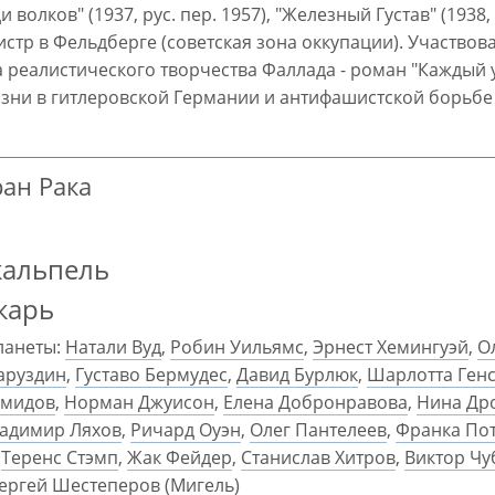
олков" (1937, рус. пер. 1957), "Железный Густав" (1938, 
истр в Фельдберге (советская зона оккупации). Участвова
 реалистического творчества Фаллада - роман "Каждый 
о жизни в гитлеровской Германии и антифашистской борьб
ран Рака
кальпель
карь
ланеты:
Натали Вуд
,
Робин Уильямс
,
Эрнест Хемингуэй
,
О
аруздин
,
Густаво Бермудес
,
Давид Бурлюк
,
Шарлотта Ген
емидов
,
Норман Джуисон
,
Елена Добронравова
,
Нина Др
адимир Ляхов
,
Ричард Оуэн
,
Олег Пантелеев
,
Франка По
,
Теренс Стэмп
,
Жак Фейдер
,
Станислав Хитров
,
Виктор Чу
ергей Шестеперов (Мигель)