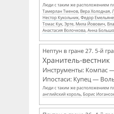
Люди с таким же расположением п
Тамерлан Тменов
,
Вера Холодная
,
Нестор Кукольник
,
Федор Емельяне
Томас Кук
,
Эрте
,
Мила Йовович
,
Вл
Анастасия Волочкова
,
Анна Больш
Нептун в гране 27. 5-й г
Хранитель-вестник
Инструменты: Компас 
Ипостаси: Купец — Вол
Люди с таким же расположением п
английский король
,
Борис Иогансо