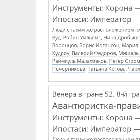
Инструменты: Корона —
Ипостаси: Император 
Люди с таким же расположением п
Вуд
,
Робин Уильямс
,
Нина Дробыш
Воронцов
,
Борис Иогансон
,
Мария 
Кудроу
,
Валерий Федоров
,
Мишель
Раимкуль Малахбеков
,
Петер Стор
Печерникова
,
Татьяна Котова
,
Чар
Венера в гране 52. 8-й гр
Авантюристка-прав
Инструменты: Корона 
Ипостаси: Император —
Люди с таким же расположением п