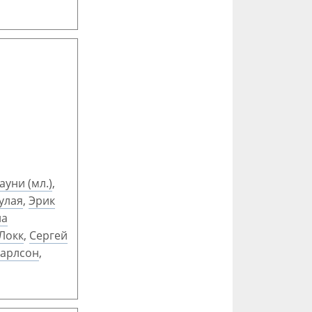
ауни (мл.)
,
улая
,
Эрик
на
Локк
,
Сергей
Карлсон
,