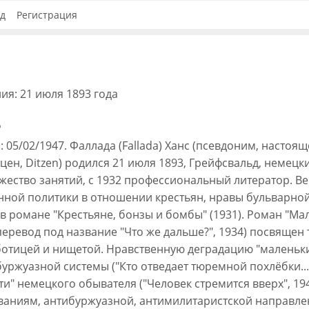
д
Регистрация
ия: 21 июля 1893 года
ь
: 05/02/1947. Фаллада (Fallada) Ханс (псевдоним, настоя
цен, Ditzen) родился 21 июля 1893, Грейфсвальд, немецк
ество занятий, с 1932 профессиональный литератор. В
нной политики в отношении крестьян, нравы бульварно
в романе "Крестьяне, бонзы и бомбы" (1931). Роман "Ма
. перевод под название "Что же дальше?", 1934) посвящен
ботицей и нищетой. Нравственную деградацию "маленьк
ржуазной системы ("Кто отведает тюремной похлёбки...",
и" немецкого обывателя ("Человек стремится вверх", 1943
ваниям, антибуржуазной, антимилитаристской направл