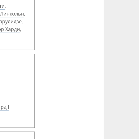
ти
,
 Линкольн
,
арулидзе
,
р Харди
,
рд I