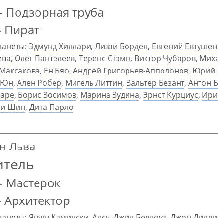
 Подзорная труба
— Пират
ланеты:
Эдмунд Хиллари
,
Лиззи Борден
,
Евгений Евтушен
ева
,
Олег Пантелеев
,
Теренс Стэмп
,
Виктор Чубаров
,
Мих
Максакова
,
Ен Бяо
,
Андрей Григорьев-Апполонов
,
Юрий 
 Юн
,
Ален Робер
,
Мигель Литтин
,
Вальтер Безант
,
Антон 
маре
,
Борис Зосимов
,
Марина Зудина
,
Эрнст Курциус
,
Ири
ли Шин
,
Дита Парло
ан Льва
итель
— Мастерок
 Архитектор
ланеты:
Януш Камински
,
Алсу
,
Джил Беллоуз
,
Джон Дилли