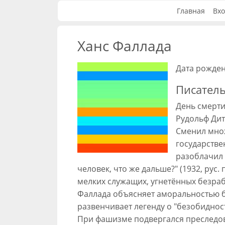
Главная
Вхо
Ханс Фаллада
Дата рожден
Писател
День смерти
Рудольф Дит
Сменил множ
государстве
разоблачил 
человек, что же дальше?" (1932, рус
мелких служащих, угнетённых безра
Фаллада объясняет аморальностью бу
развенчивает легенду о "безобидност
При фашизме подвергался преследо