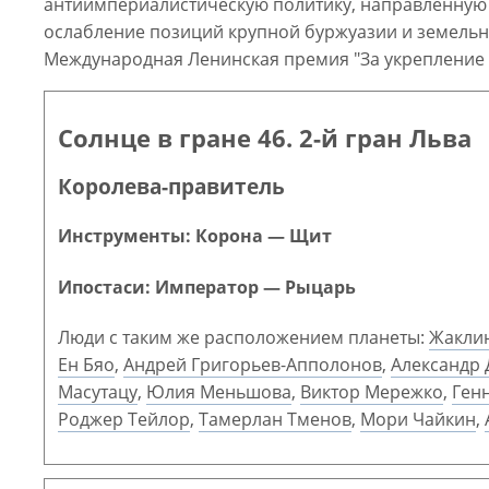
антиимпериалистическую политику, направленную 
ослабление позиций крупной буржуазии и земельно
Международная Ленинская премия "За укрепление м
Солнце в гране 46. 2-й гран Льва
Королева-правитель
Инструменты: Корона — Щит
Ипостаси: Император — Рыцарь
Люди с таким же расположением планеты:
Жакли
Ен Бяо
,
Андрей Григорьев-Апполонов
,
Александр 
Масутацу
,
Юлия Меньшова
,
Виктор Мережко
,
Ген
Роджер Тейлор
,
Тамерлан Тменов
,
Мори Чайкин
,