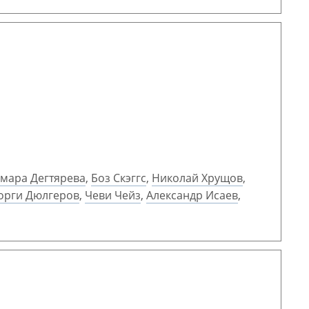
мара Дегтярева
,
Боз Скэггс
,
Николай Хрущов
,
орги Дюлгеров
,
Чеви Чейз
,
Александр Исаев
,