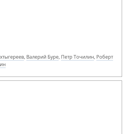
ахтыгереев
,
Валерий Буре
,
Петр Точилин
,
Роберт
ин