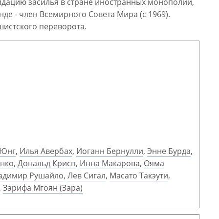
идацию засилья в стране иностранных монополий,
е - член Всемирного Совета Мира (с 1969).
шистского переворота.
 Юнг
,
Илья Авербах
,
Иоганн Бернулли
,
Энне Бурда
,
енко
,
Дональд Крисп
,
Инна Макарова
,
Ояма
адимир Рушайло
,
Лев Сигал
,
Масато Такэути
,
,
Зарифа Мгоян (Зара)