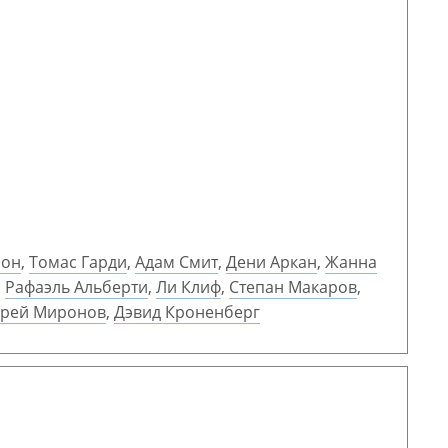
сон
,
Томас Гарди
,
Адам Смит
,
Дени Аркан
,
Жанна
,
Рафаэль Альберти
,
Ли Клиф
,
Степан Макаров
,
рей Миронов
,
Дэвид Кроненберг