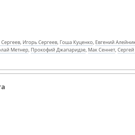
 Сергеев
,
Игорь Сергеев
,
Гоша Куценко
,
Евгений Алейни
олай Метнер
,
Прокофий Джапаридзе
,
Мак Сеннет
,
Сергей
га