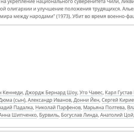
на укрепление национального суверенитета Чили, ликв
й олигархии и улучшение положения трудящихся. Альенд
ира между народами" (1973). Убит во время военно-фа
н Кеннеди
,
Джордж Бернард Шоу
,
Уго Чавес
,
Карл Густав
Дюма (сын)
,
Александр Иванов
,
Донни Йен
,
Сергей Кири
надий Падалка
,
Николай Парфенов
,
Марьяна Полтева
,
Вл
Анна Шипченко
,
Бурвиль
,
Богуслав Линда
,
Анатолий Цой