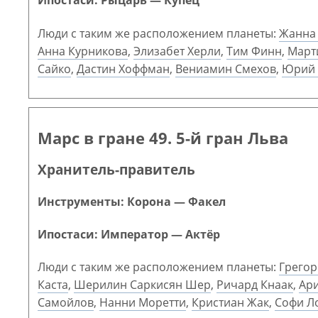
Ипостаси: Рыцарь — Купец
Люди с таким же расположением планеты:
Жанна
Анна Курникова
,
Элизабет Херли
,
Тим Финн
,
Март
Сайко
,
Дастин Хоффман
,
Вениамин Смехов
,
Юрий 
Марс в гране 49. 5-й гран Льва
Хранитель-правитель
Инструменты: Корона — Факел
Ипостаси: Император — Актёр
Люди с таким же расположением планеты:
Грегор
Каста
,
Шерилин Саркисян Шер
,
Ричард Кнаак
,
Ар
Самойлов
,
Нанни Моретти
,
Кристиан Жак
,
Софи Л