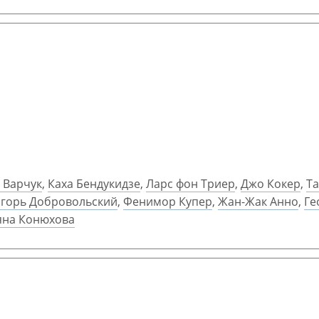
 Варчук
,
Каха Бендукидзе
,
Ларс фон Триер
,
Джо Кокер
,
Та
горь Добровольский
,
Фенимор Купер
,
Жан-Жак Анно
,
Ге
яна Конюхова