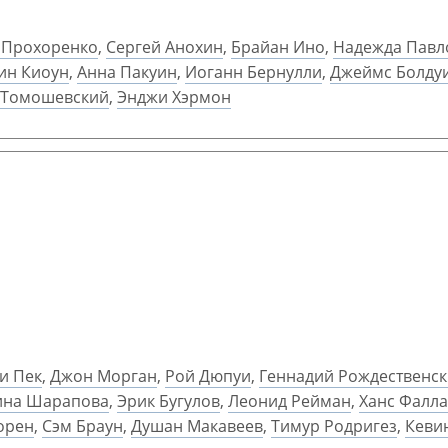
 Прохоренко
,
Сергей Анохин
,
Брайан Ино
,
Надежда Павл
ин Киоун
,
Анна Пакуин
,
Иоганн Бернулли
,
Джеймс Болду
Томошевский
,
Энджи Хэрмон
и Пек
,
Джон Морган
,
Рой Дюпуи
,
Геннадий Рождественс
ина Шарапова
,
Эрик Бугулов
,
Леонид Рейман
,
Ханс Фалл
орен
,
Сэм Браун
,
Душан Макавеев
,
Тимур Родригез
,
Кеви