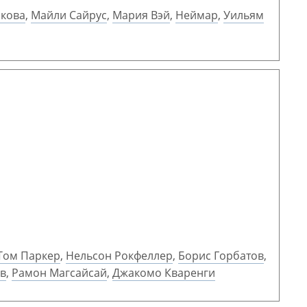
кова
,
Майли Сайрус
,
Мария Вэй
,
Неймар
,
Уильям
Том Паркер
,
Нельсон Рокфеллер
,
Борис Горбатов
,
ев
,
Рамон Магсайсай
,
Джакомо Кваренги