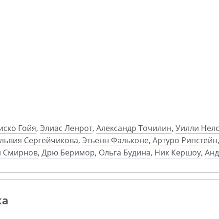
иско Гойя
,
Элиас Ленрот
,
Александр Точилин
,
Уилли Нел
львия Сергейчикова
,
Этьенн Фальконе
,
Артуро Рипстейн
й Смирнов
,
Дрю Беримор
,
Ольга Будина
,
Ник Кершоу
,
Анд
ка