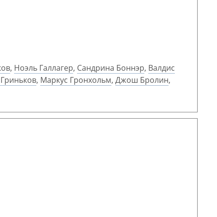
ков
,
Ноэль Галлагер
,
Сандрина Боннэр
,
Валдис
 Гриньков
,
Маркус Гронхольм
,
Джош Бролин
,