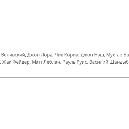
 Венявский
,
Джон Лорд
,
Чик Кориа
,
Джон Нэш
,
Мухтар Б
,
Жак Фейдер
,
Мэтт Леблан
,
Рауль Руис
,
Василий Шандыб