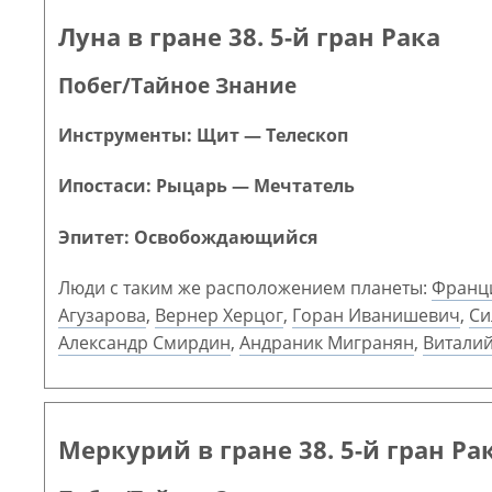
Луна в гране 38. 5-й гран Рака
Побег/Тайное Знание
Инструменты: Щит — Телескоп
Ипостаси: Рыцарь — Мечтатель
Эпитет: Освобождающийся
Люди с таким же расположением планеты:
Франц
Агузарова
,
Вернер Херцог
,
Горан Иванишевич
,
Си
Александр Смирдин
,
Андраник Мигранян
,
Витали
Меркурий в гране 38. 5-й гран Ра