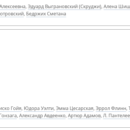
Алексеевна
,
Эдуард Выграновский (Скруджи)
,
Алена Шиш
отровский
,
Бедржих Сметана
иско Гойя
,
Юдора Уэлти
,
Эмма Цесарская
,
Эррол Флинн
,
Гонзага
,
Александр Авдеенко
,
Артюр Адамов
,
Л. Пантеле