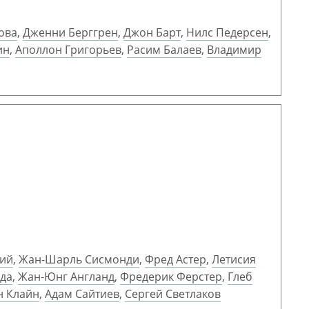
ова
,
Дженни Берггрен
,
Джон Барт
,
Нилс Педерсен
,
ин
,
Аполлон Григорьев
,
Расим Балаев
,
Владимир
кий
,
Жан-Шарль Сисмонди
,
Фред Астер
,
Летисия
ада
,
Жан-Юнг Англанд
,
Фредерик Ферстер
,
Глеб
н Клайн
,
Адам Сайтиев
,
Сергей Светлаков