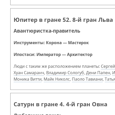
Юпитер в гране 52. 8-й гран Льва
Авантюристка-правитель
Инструменты: Корона — Мастерок
Ипостаси: Император — Архитектор
Люди с таким же расположением планеты:
Сергей
Хуан Самаранч
,
Владимир Сологуб
,
Дени Папен
,
И
Моника Витти
,
Майк Николс
,
Паоло Тавиани
,
Тать
Сатурн в гране 4. 4-й гран Овна