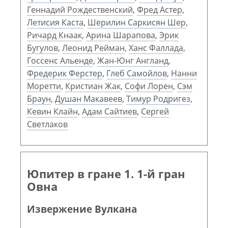
Геннадий Рождественский
,
Фред Астер
,
Летисия Каста
,
Шерилин Саркисян Шер
,
Ричард Кнаак
,
Арина Шарапова
,
Эрик
Бугулов
,
Леонид Рейман
,
Ханс Фаллада
,
Госсенс Альенде
,
Жан-Юнг Англанд
,
Фредерик Ферстер
,
Глеб Самойлов
,
Нанни
Моретти
,
Кристиан Жак
,
Софи Лорен
,
Сэм
Браун
,
Душан Макавеев
,
Тимур Родригез
,
Кевин Клайн
,
Адам Сайтиев
,
Сергей
Светлаков
Юпитер в гране 1. 1-й гран
Овна
Извержение Вулкана