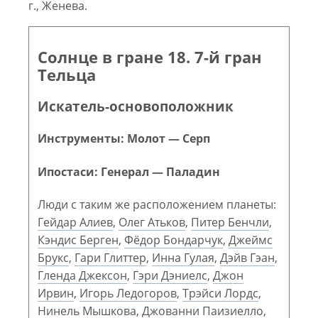
г., Женева.
Солнце в гране 18. 7-й гран
Тельца
Искатель-основоположник
Инструменты: Молот — Серп
Ипостаси: Генерал — Паладин
Люди с таким же расположением планеты:
Гейдар Алиев
,
Олег Атьков
,
Питер Бенчли
,
Кэндис Берген
,
Фёдор Бондарчук
,
Джеймс
Брукс
,
Гари Глиттер
,
Инна Гулая
,
Дэйв Гэан
,
Гленда Джексон
,
Гэри Дэниелс
,
Джон
Ирвин
,
Игорь Ледогоров
,
Трэйси Лордс
,
Нинель Мышкова
,
Джованни Паизиелло
,