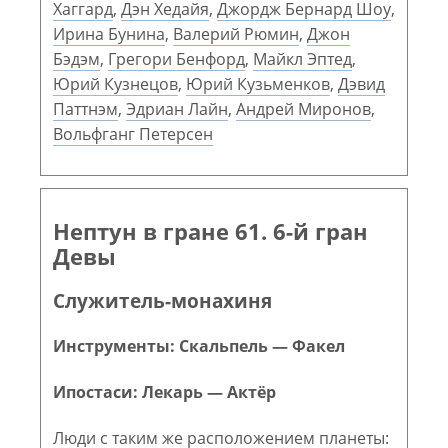
Хаггард
,
Дэн Хедайя
,
Джордж Бернард Шоу
,
Ирина Бунина
,
Валерий Рюмин
,
Джон
Бэдэм
,
Грегори Бенфорд
,
Майкл Эптед
,
Юрий Кузнецов
,
Юрий Кузьменков
,
Дэвид
Паттнэм
,
Эдриан Лайн
,
Андрей Миронов
,
Вольфганг Петерсен
Нептун в гране 61. 6-й гран
Девы
Служитель-монахиня
Инструменты: Скальпель — Факел
Ипостаси: Лекарь — Актёр
Люди с таким же расположением планеты: