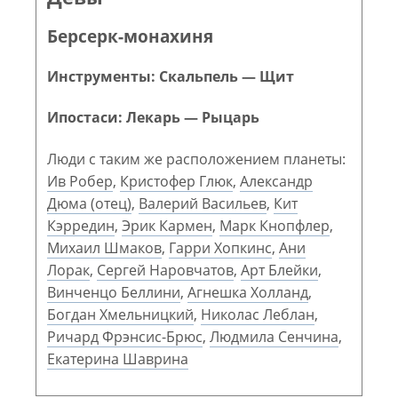
Берсерк-монахиня
Инструменты: Скальпель — Щит
Ипостаси: Лекарь — Рыцарь
Люди с таким же расположением планеты:
Ив Робер
,
Кристофер Глюк
,
Александр
Дюма (отец)
,
Валерий Васильев
,
Кит
Кэрредин
,
Эрик Кармен
,
Марк Кнопфлер
,
Михаил Шмаков
,
Гарри Хопкинс
,
Ани
Лорак
,
Сергей Наровчатов
,
Арт Блейки
,
Винченцо Беллини
,
Агнешка Холланд
,
Богдан Хмельницкий
,
Николас Леблан
,
Ричард Фрэнсис-Брюс
,
Людмила Сенчина
,
Екатерина Шаврина