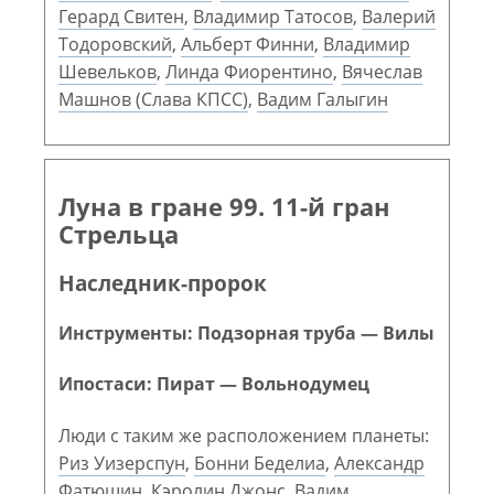
Герард Свитен
,
Владимир Татосов
,
Валерий
Тодоровский
,
Альберт Финни
,
Владимир
Шевельков
,
Линда Фиорентино
,
Вячеслав
Машнов (Слава КПСС)
,
Вадим Галыгин
Луна в гране 99. 11-й гран
Стрельца
Наследник-пророк
Инструменты: Подзорная труба — Вилы
Ипостаси: Пират — Вольнодумец
Люди с таким же расположением планеты:
Риз Уизерспун
,
Бонни Беделиа
,
Александр
Фатюшин
,
Кэролин Джонс
,
Вадим