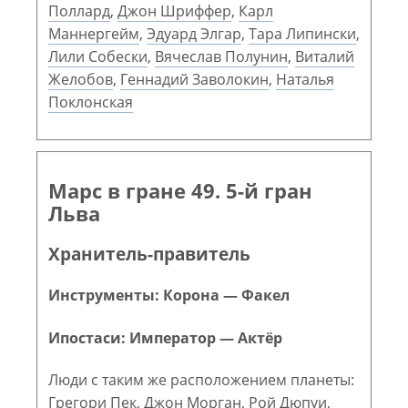
Поллард
,
Джон Шриффер
,
Карл
Маннергейм
,
Эдуард Элгар
,
Тара Липински
,
Лили Собески
,
Вячеслав Полунин
,
Виталий
Желобов
,
Геннадий Заволокин
,
Наталья
Поклонская
Марс в гране 49. 5-й гран
Льва
Хранитель-правитель
Инструменты: Корона — Факел
Ипостаси: Император — Актёр
Люди с таким же расположением планеты:
Грегори Пек
,
Джон Морган
,
Рой Дюпуи
,