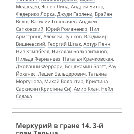
Медведев
,
Эспен Линд
,
Андрей Битов
,
Федерико Лорка
,
Джуди Гарленд
,
Брайан
Велш
,
Василий Головачев
,
Анджей
Сапковский
,
Юрий Романенко
,
Нил
Армстронг
,
Алексей Пушков
,
Владимир
Вишневский
,
Георгий Шпак
,
Артур Пенн
,
Нив Кэмпбелл
,
Николай Болховитинов
,
Нильда Фернандез
,
Наталья Крачковская
,
Джованни Феррари
,
Бенджамин Брэтт
,
Рау
Йоханес
,
Лешек Бальцерович
,
Татьяна
Моргунова
,
Михай Волонтир
,
Кристина
Саркисян (Кристина Си)
,
Амир Кхан
,
Нейл
Седака
Меркурий в гране 14. 3-й
гран Тельца