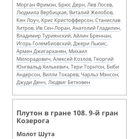
Морган Фримэн
,
Брюс Дерн
,
Лев Лосев
,
Людмила Вербицкая
,
Виталий Желобов
,
Кен Лоуч
,
Крис Кристофферсон
,
Станислав
Хитров
,
Ив Сен-Лоран
,
Анатолий Гладилин
,
Владимир Туриянский
,
Айлин Бреннан
,
Игорь Голембиовский
,
Джери Льюис
,
Армен Джигарханян
,
Михаил
Милорадович
,
Алексей Козлов
,
Георгий
Юнгвальд-Хилькевич
,
Тери Торнтон
,
Биби
Андерсон
,
Вилли Токарев
,
Чарльз Мэнсон
,
Джуди Денч
,
Людвиг Бетховен
Плутон в гране 108. 9-й гран
Козерога
Молот Шута