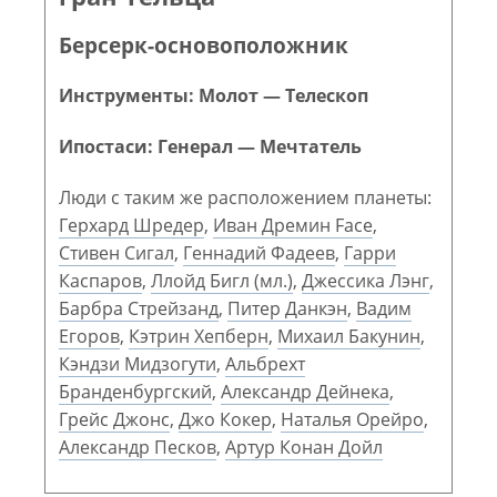
Берсерк-основоположник
Инструменты: Молот — Телескоп
Ипостаси: Генерал — Мечтатель
Люди с таким же расположением планеты:
Герхард Шредер
,
Иван Дремин Face
,
Стивен Сигал
,
Геннадий Фадеев
,
Гарри
Каспаров
,
Ллойд Бигл (мл.)
,
Джессика Лэнг
,
Барбра Стрейзанд
,
Питер Данкэн
,
Вадим
Егоров
,
Кэтрин Хепберн
,
Михаил Бакунин
,
Кэндзи Мидзогути
,
Альбрехт
Бранденбургский
,
Александр Дейнека
,
Грейс Джонс
,
Джо Кокер
,
Наталья Орейро
,
Александр Песков
,
Артур Конан Дойл