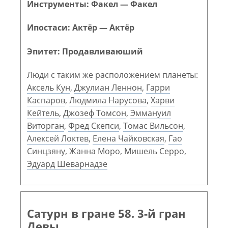
Инструменты: Факел — Факел
Ипостаси: Актёр — Актёр
Эпитет: Продавливаюший
Люди с таким же расположением планеты:
Аксель Кун
,
Джулиан Леннон
,
Гарри
Каспаров
,
Людмила Нарусова
,
Харви
Кейтель
,
Джозеф Томсон
,
Эммануил
Виторган
,
Фред Скепси
,
Томас Вильсон
,
Алексей Локтев
,
Елена Чайковская
,
Гао
Синцзяну
,
Жанна Моро
,
Мишель Серро
,
Эдуард Шеварнадзе
Сатурн в гране 58. 3-й гран
Девы