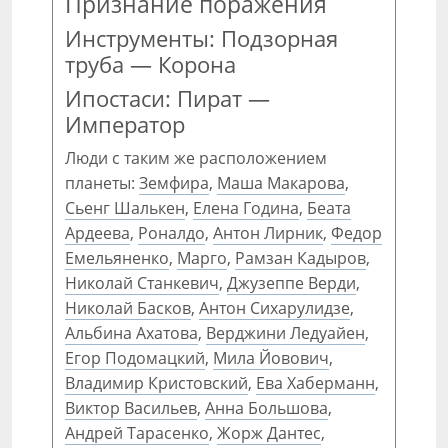
Признание поражения
Инструменты: Подзорная
труба — Корона
Ипостаси: Пират —
Император
Люди с таким же расположением
планеты:
Земфира
,
Маша Макарова
,
Сьенг Шалькен
,
Елена Година
,
Беата
Ардеева
,
Роналдо
,
Антон Лирник
,
Федор
Емельяненко
,
Марго
,
Рамзан Кадыров
,
Николай Станкевич
,
Джузеппе Верди
,
Николай Басков
,
Антон Сихарулидзе
,
Альбина Ахатова
,
Верджини Ледуайен
,
Егор Подомацкий
,
Мила Йовович
,
Владимир Кристовский
,
Ева Хаберманн
,
Виктор Васильев
,
Анна Большова
,
Андрей Тарасенко
,
Жорж Дантес
,