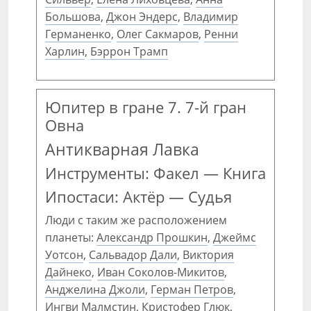
Большова
,
Джон Эндерс
,
Владимир
Германенко
,
Олег Сакмаров
,
Ренни
Харлин
,
Бэррон Трамп
Юпитер в гране 7. 7-й гран
Овна
Антикварная Лавка
Инструменты: Факел — Книга
Ипостаси: Актёр — Судья
Люди с таким же расположением
планеты:
Александр Прошкин
,
Джеймс
Уотсон
,
Сальвадор Дали
,
Виктория
Дайнеко
,
Иван Соколов-Микитов
,
Анджелина Джоли
,
Герман Петров
,
Ингви Малмстин
,
Кристофер Глюк
,