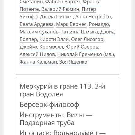
Сметанин
,
Фабьен Бартез
,
Франка
Потенте
,
Валерий Рюмин
,
Питер
Уисофф
,
Джэда Пинкет
,
Анна Нетребко
,
Беата Ардеева
,
Марк Бернес
,
Роналдо
,
Максим Суханов
,
Татьяна Шмыга
,
Дэвид
Волпер
,
Кирсти Элли
,
Олег Лисогор
,
Джеймс Кромвелл
,
Юрий Озеров
,
Алексей Нилов
,
Николай Еременко (мл.)
,
Жанна Кальман
,
Зоя Ященко
Меркурий в гране 113. 3-й
гран Водолея
Берсерк-философ
Инструменты: Вилы —
Подзорная труба
Ипостаси: Вольнодумец —