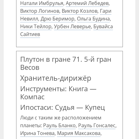
Натали Имбрулья
,
Артемий Лебедев
,
Виктор Логинов
,
Виктор Козлов
,
Гари
Невилл
,
Дрю Беримор
,
Ольга Будина
,
Ники Тейлор
,
Урбен Леверье
,
Бувайса
Сайтиев
Плутон в гране 71. 5-й гран
Весов
Хранитель-дирижёр
Инструменты: Книга —
Компас
Ипостаси: Судья — Купец
Люди с таким же расположением
планеты:
Рауль Бланко
,
Рауль Гонсалес
,
Ирина Тонева
,
Мария Максакова
,