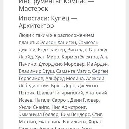
Инструменты: Компас —
Мастерок
Ипостаси: Купец —
Архитектор
Люди с таким же расположением
планеты:
Элисон Ханиген
,
Сэмюэль
Дилэни
,
Род Стайгер
,
Ривалдо
,
Гарольд
Ллойд
,
Хуан Миро
,
Кармен Электра
,
Аль
Пачино
,
Джорджио Мородер
,
Ив Ардэн
,
Владимир Этуш
,
Саманта Мэтис
,
Сергей
Герасимов
,
Альфред Молина
,
Алексей
Лебединский
,
Брюс Дерн
,
Джейсон
Пэтрик
,
Шалва Чигиринский
,
Анатолий
Исаев
,
Натали Саррот
,
Дени Гловер
,
Уэсли Снайпс
,
Нил Армстронг
,
Эммануил Геллер
,
Вим Вендерс
,
Стив
Мартин
,
Екатерина Васильева
,
Хорас
Сильвер
,
Елена Лиховцева
,
Анна