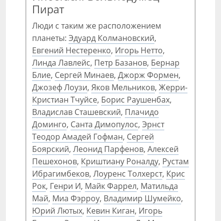
Пират
Люди с таким же расположением
планеты:
Эдуард Колмановский
,
Евгений Нестеренко
,
Игорь Нетто
,
Линда Лавлейс
,
Петр Базанов
,
Бернар
Блие
,
Сергей Минаев
,
Джорж Формен
,
Джозеф Лоузи
,
Яков Мельников
,
Жерри-
Кристиан Тчуйсе
,
Борис Раушенбах
,
Владислав Сташевский
,
Плачидо
Доминго
,
Санта Димопулос
,
Эрнст
Теодор Амадей Гофман
,
Сергей
Боярский
,
Леонид Парфенов
,
Алексей
Пешехонов
,
Криштиану Роналду
,
Рустам
Ибрагимбеков
,
Лоуренс Толхерст
,
Крис
Рок
,
Генри И
,
Майк Фаррел
,
Матильда
Май
,
Миа Фэрроу
,
Владимир Шумейко
,
Юрий Лютых
,
Кевин Киган
,
Игорь