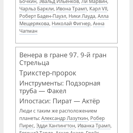
Бочкин
,
Эвальд Ильенков
,
Ли Марвин
,
Чарльз Баркли
,
Ивона Трамп
,
Карл VII
,
Роберт Баден-Пауэл
,
Ники Лауда
,
Алла
Мещерякова
,
Николай Фигнер
,
Анна
Чапман
Венера в гране 97. 9-й гран
Стрельца
Трикстер-пророк
Инструменты: Подзорная
труба — Факел
Ипостаси: Пират — Актёр
Люди с таким же расположением
планеты:
Александр Лазуткин
,
Робер
Пирес
,
Эдди Хантингтон
,
Иванка Трамп
,