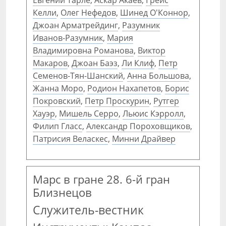
Евгений Тарле
,
Аскар Акаев
,
Грейс
Келли
,
Олег Нефедов
,
Шинед О'Коннор
,
Джоан Арматрейдинг
,
Разумник
Иванов-Разумник
,
Мария
Владимировна Романова
,
Виктор
Макаров
,
Джоан Баэз
,
Ли Клиф
,
Петр
Семенов-Тян-Шанский
,
Анна Большова
,
Жанна Моро
,
Родион Нахапетов
,
Борис
Покровский
,
Петр Проскурин
,
Рутгер
Хауэр
,
Мишель Серро
,
Льюис Кэрролл
,
Филип Гласс
,
Александр Пороховщиков
,
Патрисия Веласкес
,
Минни Драйвер
Марс в гране 28. 6-й гран
Близнецов
Служитель-вестник