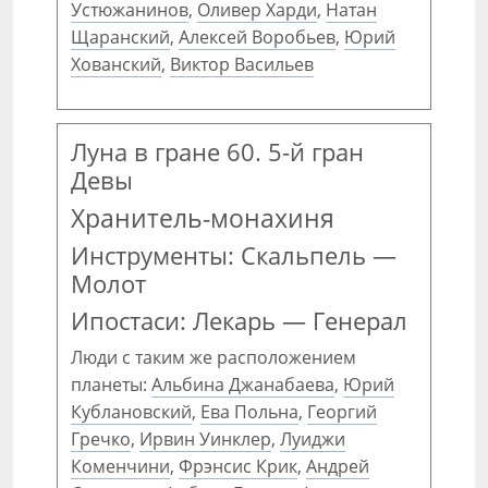
Устюжанинов
,
Оливер Харди
,
Натан
Щаранский
,
Алексей Воробьев
,
Юрий
Хованский
,
Виктор Васильев
Луна в гране 60. 5-й гран
Девы
Хранитель-монахиня
Инструменты: Скальпель —
Молот
Ипостаси: Лекарь — Генерал
Люди с таким же расположением
планеты:
Альбина Джанабаева
,
Юрий
Кублановский
,
Ева Польна
,
Георгий
Гречко
,
Ирвин Уинклер
,
Луиджи
Коменчини
,
Фрэнсис Крик
,
Андрей