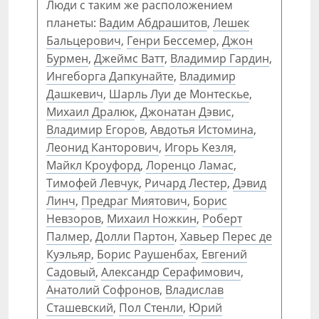
Люди с таким же расположением
планеты:
Вадим Абдрашитов
,
Лешек
Бальцерович
,
Генри Бессемер
,
Джон
Бурмен
,
Джеймс Ватт
,
Владимир Гардин
,
Ингеборга Дапкунайте
,
Владимир
Дашкевич
,
Шарль Луи де Монтескье
,
Михаил Дралюк
,
Джонатан Дэвис
,
Владимир Егоров
,
Авдотья Истомина
,
Леонид Канторович
,
Игорь Кезля
,
Майкл Кроуфорд
,
Лоренцо Ламас
,
Тимофей Левчук
,
Ричард Лестер
,
Дэвид
Линч
,
Предраг Миятович
,
Борис
Невзоров
,
Михаил Ножкин
,
Роберт
Палмер
,
Долли Партон
,
Хавьер Перес де
Куэльяр
,
Борис Раушенбах
,
Евгений
Садовый
,
Александр Серафимович
,
Анатолий Софронов
,
Владислав
Сташевский
,
Пол Стенли
,
Юрий