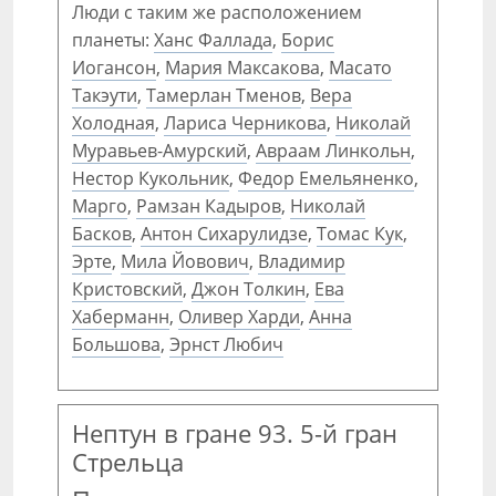
Люди с таким же расположением
планеты:
Ханс Фаллада
,
Борис
Иогансон
,
Мария Максакова
,
Масато
Такэути
,
Тамерлан Тменов
,
Вера
Холодная
,
Лариса Черникова
,
Николай
Муравьев-Амурский
,
Авраам Линкольн
,
Нестор Кукольник
,
Федор Емельяненко
,
Марго
,
Рамзан Кадыров
,
Николай
Басков
,
Антон Сихарулидзе
,
Томас Кук
,
Эрте
,
Мила Йовович
,
Владимир
Кристовский
,
Джон Толкин
,
Ева
Хаберманн
,
Оливер Харди
,
Анна
Большова
,
Эрнст Любич
Нептун в гране 93. 5-й гран
Стрельца