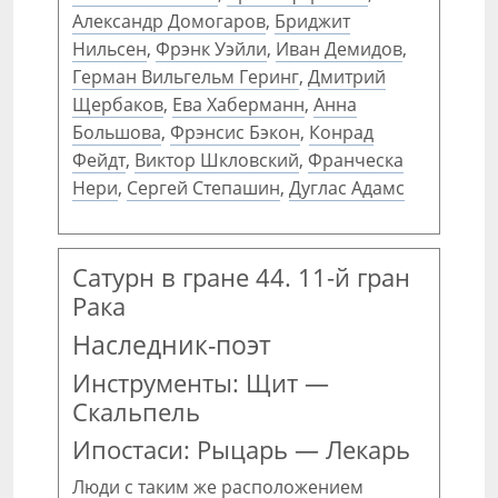
Александр Домогаров
,
Бриджит
Нильсен
,
Фрэнк Уэйли
,
Иван Демидов
,
Герман Вильгельм Геринг
,
Дмитрий
Щербаков
,
Ева Хаберманн
,
Анна
Большова
,
Фрэнсис Бэкон
,
Конрад
Фейдт
,
Виктор Шкловский
,
Франческа
Нери
,
Сергей Степашин
,
Дуглас Адамс
Сатурн в гране 44. 11-й гран
Рака
Наследник-поэт
Инструменты: Щит —
Скальпель
Ипостаси: Рыцарь — Лекарь
Люди с таким же расположением