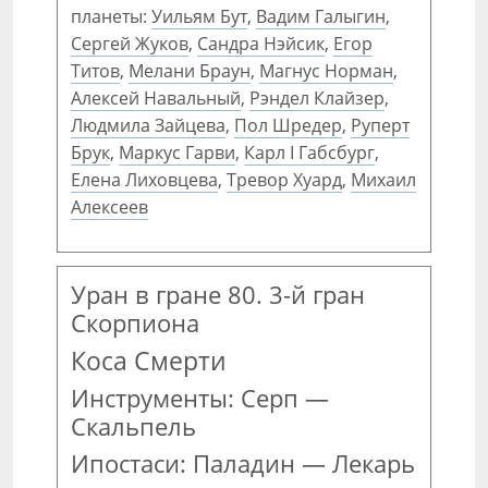
планеты:
Уильям Бут
,
Вадим Галыгин
,
Сергей Жуков
,
Сандра Нэйсик
,
Егор
Титов
,
Мелани Браун
,
Магнус Норман
,
Алексей Навальный
,
Рэндел Клайзер
,
Людмила Зайцева
,
Пол Шредер
,
Руперт
Брук
,
Маркус Гарви
,
Карл I Габсбург
,
Елена Лиховцева
,
Тревор Хуард
,
Михаил
Алексеев
Уран в гране 80. 3-й гран
Скорпиона
Коса Смерти
Инструменты: Серп —
Скальпель
Ипостаси: Паладин — Лекарь