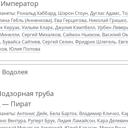
— Император
ланеты:
Рональд Хаббард
,
Шэрон Стоун
,
Дуглас Адамс
,
То
ина Гебль (Анненкова)
,
Ева Герцигова
,
Николай Гришко
к Керуак
,
Уильям Кларк
,
Джулия Кэмпбелл
,
Урбен Левер
 Минелли
,
Сергей Михалков
,
Саймон Ньюком
,
Василий О
в
,
Бувайса Сайтиев
,
Сергей Селин
,
Фридрих Шлегель
,
Евг
ков
,
Юлия Попова
н Водолея
Подзорная труба
ц — Пират
ланеты:
Антонис Дейк
,
Бела Барток
,
Владимир Кличко
,
Ка
но Вентура
,
Руперт Брук
,
Лидия Ламайсон
,
Кара Делеви
иколай Муравьев-Амурский
,
Юлий Карасик
,
Микки Руни
,