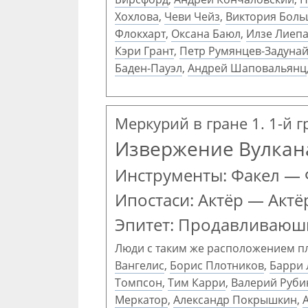
Хохлова
,
Чеви Чейз
,
Виктория Боль
Флокхарт
,
Оксана Баюл
,
Илзе Лиеп
Кэри Грант
,
Петр Румянцев-Задуна
Баден-Пауэл
,
Андрей Шаповальянц
Меркурий в гране 1. 1-й 
Извержение Вулкан
Инструменты: Факел — 
Ипостаси: Актёр — Актё
Эпитет: Продавливаюш
Люди с таким же расположением п
Вангелис
,
Борис Плотников
,
Барри 
Томпсон
,
Тим Карри
,
Валерий Руби
Меркатор
,
Александр Покрышкин
,