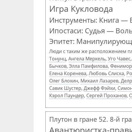
Игра Кукловода
Инструменты: Книга —
Ипостаси: Судья — Вол
Эпитет: Манипулирующ
Люди с таким же расположением п
Тонунц
,
Ангела Меркель
,
Уго Чавес
Бычков
,
Элла Памфилова
,
Фенимор
Елена Коренева
,
Любовь Слиска
,
Ро
Олег Блохин
,
Михаил Лазарев
,
Делр
Савик Шустер
,
Джефф Фэйхи
,
Симон
Кэрол Паундер
,
Сергей Проханов
,
О
Плутон в гране 52. 8-й гр
Авантюристка-прав