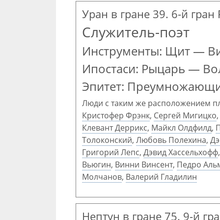
Уран в гране 39. 6-й гран 
Служитель-поэт
Инструменты: Щит — В
Ипостаси: Рыцарь — В
Эпитет: Преумножающ
Люди с таким же расположением п
Кристофер Фрэнк
,
Сергей Мигицко
Клевант Деррикс
,
Майкл Олдфилд
,
Толоконский
,
Любовь Полехина
,
Дэ
Григорий Лепс
,
Дэвид Хассельхофф
Вьюгин
,
Винни Винсент
,
Педро Аль
Молчанов
,
Валерий Гладилин
Нептун в гране 75. 9-й гр