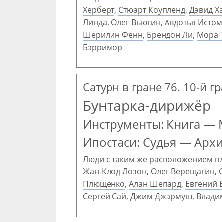
Херберт
,
Стюарт Коупленд
,
Дэвид Х
Линда
,
Олег Вьюгин
,
Авдотья Исто
Шерилин Фенн
,
Брендон Ли
,
Мора 
Бэрримор
Сатурн в гране 76. 10-й г
Бунтарка-дирижёр
Инструменты: Книга — 
Ипостаси: Судья — Арх
Люди с таким же расположением п
Жан-Клод Лозон
,
Олег Верещагин
,
Плющенко
,
Алан Шепард
,
Евгений 
Сергей Сай
,
Джим Джармуш
,
Влади