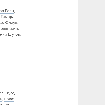
ра Берч
,
,
Тамара
ье
,
Юлиуш
мелянский
,
ений Шутов
,
рл Гаусс
,
нь
,
Брюс
Анна