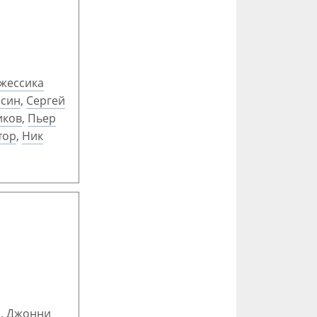
жессика
есин
,
Сергей
иков
,
Пьер
тор
,
Ник
н
,
Джонни