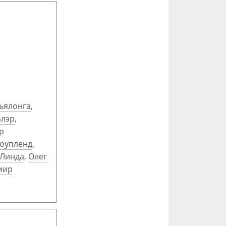
ьялонга
,
Блэр
,
р
Коупленд
,
 Линда
,
Олег
мир