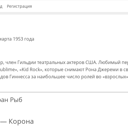
д
Регистрация
марта 1953 года
р, член Гильдии театральных актеров США. Любимый п
ublime», «Kid Rock», которые снимают Рона Джереми в с
рдов Гиннесса за наибольшее число ролей во «взрослых
ран Рыб
 — Корона