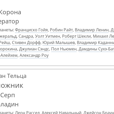
 Корона
ератор
ланеты:
Франциско Гойя
,
Робин Райт
,
Владимир Ленин
,
Д
жеральд
,
Сандра
,
Уолт Уитмен
,
Роберт Шекли
,
Михаил Л
 Рейш
,
Стивен Дорфф
,
Юрий Малышев
,
Владимир Каданн
Сорокина
,
Джулиан Сэндс
,
Пол Ньюмен
,
Дамдины Сухэ-Ба
Алейхем
,
Александр Роу
ран Тельца
ложник
 Серп
аладин
ланеты:
Леон Рассел
,
Алексей Навальный
,
Джейсон Брау