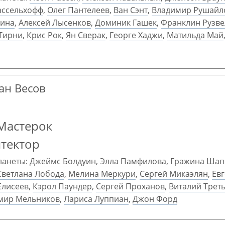
ассельхофф
,
Олег Пантелеев
,
Ван Сэнт
,
Владимир Рушайл
мина
,
Алексей Лысенков
,
Доминик Гашек
,
Франклин Рузве
Тирни
,
Крис Рок
,
Ян Сверак
,
Георге Хаджи
,
Матильда Май
ран Весов
Мастерок
итектор
ланеты:
Джеймс Болдуин
,
Элла Памфилова
,
Гражина Шап
Светлана Лобода
,
Мелина Меркури
,
Сергей Микаэлян
,
Ев
Елисеев
,
Кэрол Паундер
,
Сергей Проханов
,
Виталий Трет
мир Мельников
,
Лариса Луппиан
,
Джон Форд