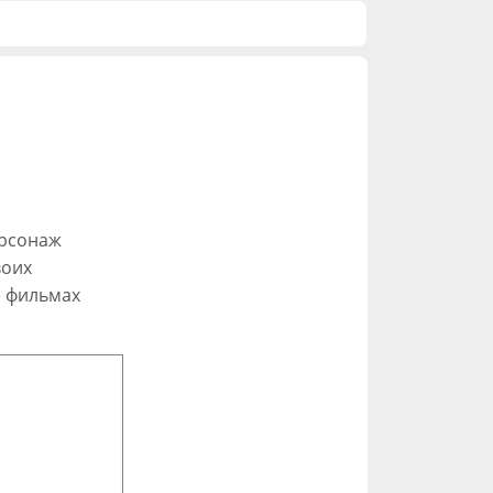
ерсонаж
воих
» фильмах