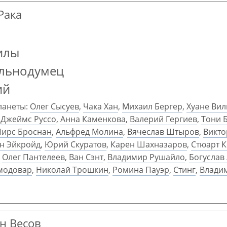
Рака
илы
ольнодумец
ий
ланеты:
Олег Сысуев
,
Чака Хан
,
Михаил Бергер
,
Хуане Вил
,
Джеймс Руссо
,
Анна Каменкова
,
Валерий Гергиев
,
Тони 
Пирс Броснан
,
Альфред Молина
,
Вячеслав Штыров
,
Викто
н Эйкройд
,
Юрий Скуратов
,
Карен Шахназаров
,
Стюарт 
,
Олег Пантелеев
,
Ван Сэнт
,
Владимир Рушайло
,
Богуслав
модовар
,
Николай Трошкин
,
Ромина Пауэр
,
Стинг
,
Влади
ан Весов