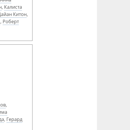
н
,
Калиста
Дайан Китон
,
а
,
Роберт
ков
,
мма
да
,
Герард