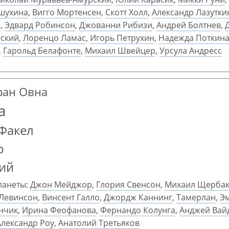
шухина
,
Вигго Мортенсен
,
Скотт Холл
,
Александр Лазутки
а
,
Эдвард Робинсон
,
Джованни Рибизи
,
Андрей Болтнев
,
йский
,
Лоренцо Ламас
,
Игорь Петрухин
,
Надежда Поткин
,
Гарольд Белафонте
,
Михаил Швейцер
,
Урсула Андресс
гран Овна
а
Факел
р
ий
ланеты:
Джон Мейджор
,
Глория Свенсон
,
Михаил Щерба
Левинсон
,
Винсент Галло
,
Джордж Каннинг
,
Тамерлан
,
Э
нчик
,
Ирина Феофанова
,
Фернандо Колунга
,
Анджей Вай
Александр Роу
,
Анатолий Третьяков