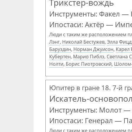
Трикстер-вождь
Инструменты: Факел —
Ипостаси: Актёр — Имп
Люди с таким же расположением п
Лэнг
,
Николай Бестужев
,
Элла Фицд
Баруздин
,
Норман Джуисон
,
Карел
Кубертен
,
Марио Пиблз
,
Светлана 
Нолти
,
Борис Пиотровский
,
Шолом-
Юпитер в гране 18. 7-й г
Искатель-основопо
Инструменты: Молот —
Ипостаси: Генерал — П
Люди с таким же расположением п