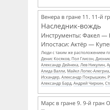
Венера в гране 11. 11-й г
Наследник-вождь
Инструменты: Факел —
Ипостаси: Актёр — Купе
Люди с таким же расположением п
Денис Косяков
,
Пол Глисон
,
Дионик
Александр Дейнека
,
Лев Никулин
,
А
Алида Валли
,
Майкл Лопес-Алегриа
Искандер
,
Александр Покрышкин
,
Р
Александр Бард
,
Андрей Чиркин
,
Ст
Марс в гране 9. 9-й гран 