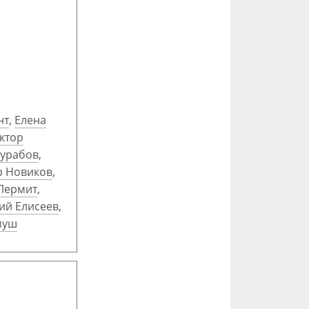
нт
,
Елена
ктор
Зурабов
,
р Новиков
,
Лермит
,
ий Елисеев
,
муш