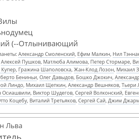
 Вилы
ьнодумец
ий (--Отлынивающий
ланеты:
Александр Смоленский
,
Ефим Малкин
,
Нил Тэнна
,
Алексей Пушков
,
Матлюба Алимова
,
Петер Стормаре
,
Ви
 Купер
,
Гражина Шаполовска
,
Жан-Клод Лозон
,
Михаил 
берто Бениньи
,
Олег Давыдов
,
Бошко Джокич
,
Александ
ой Линдо
,
Михаил Щепкин
,
Александр Вешняков
,
Тьери 
 Осиашвили
,
Виктор Шудегов
,
Сергей Волконский
,
Евген
тто Коцебу
,
Виталий Третьяков
,
Сергей Сай
,
Джим Джар
ан Льва
итель