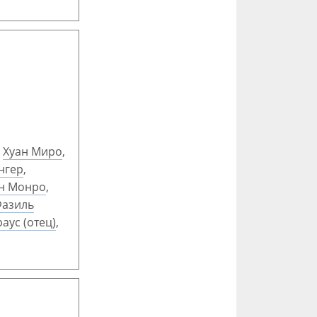
,
Хуан Миро
,
нгер
,
н Монро
,
азиль
аус (отец)
,