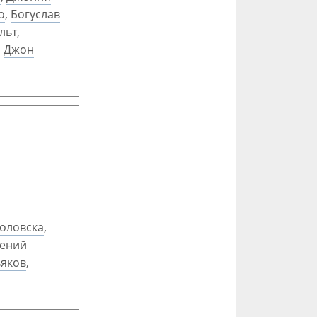
о
,
Богуслав
льт
,
,
Джон
оловска
,
гений
ьяков
,