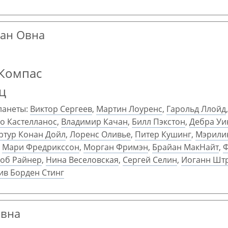
ран Овна
 Компас
ц
ланеты:
Виктор Сергеев
,
Мартин Лоуренс
,
Гарольд Ллойд
о Кастелланос
,
Владимир Качан
,
Билл Пэкстон
,
Дебра Уи
ртур Конан Дойл
,
Лоренс Оливье
,
Питер Кушинг
,
Мэрили
,
Мари Фредрикссон
,
Морган Фримэн
,
Брайан МакНайт
,
Ф
об Райнер
,
Нина Веселовская
,
Сергей Селин
,
Иоганн Штр
ив Борден Стинг
Овна