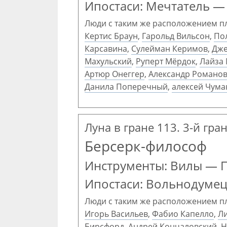
Ипостаси: Мечтатель 
Люди с таким же расположением п
Кертис Браун
,
Гарольд Вильсон
,
Пол
Карсавина
,
Сулейман Керимов
,
Дже
Махульский
,
Руперт Мёрдок
,
Лайза
Артюр Онеггер
,
Александр Романо
Данила Поперечный
,
алексей Чума
Луна в гране 113. 3-й гра
Берсерк-философ
Инструменты: Вилы — 
Ипостаси: Вольнодуме
Люди с таким же расположением п
Игорь Васильев
,
Фабио Капелло
,
Ли
Бирсфорд
,
Андрей Кончаловский
,
Н