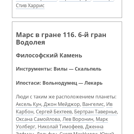
Стив Харрис
Марс в гране 116. 6-й гран
Водолея
Философский Камень
Инструменты: Вилы — Скальпель
Ипостаси: Вольнодумец — Лекарь
Люди с таким же расположением планеты:
Аксель Кун
,
Джон Мейджор
,
Вангелис
,
Ив
Карбон
,
Сергей Бехтеев
,
Бертран Тавернье
,
Оксана Самойлова
,
Лев Воронин
,
Марк
Уолберг
,
Николай Тимофеев
,
Дженна
Элфман
,
Дельфин
,
Скотт МакНилли
,
Юрий