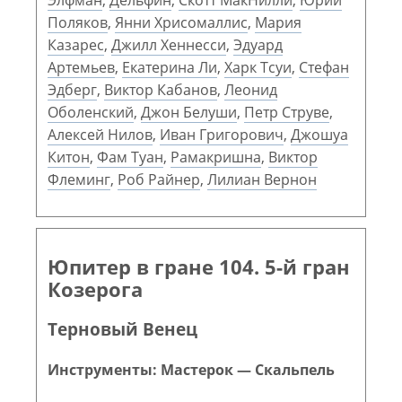
Поляков
,
Янни Хрисомаллис
,
Мария
Казарес
,
Джилл Хеннесси
,
Эдуард
Артемьев
,
Екатерина Ли
,
Харк Тсуи
,
Стефан
Эдберг
,
Виктор Кабанов
,
Леонид
Оболенский
,
Джон Белуши
,
Петр Струве
,
Алексей Нилов
,
Иван Григорович
,
Джошуа
Китон
,
Фам Туан
,
Рамакришна
,
Виктор
Флеминг
,
Роб Райнер
,
Лилиан Вернон
Юпитер в гране 104. 5-й гран
Козерога
Терновый Венец
Инструменты: Мастерок — Скальпель