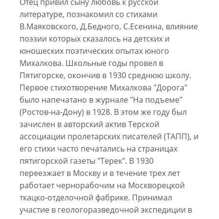
Отец привил сыну любовь к русской
литературе, познакомил со стихами
В.Маяковского, Д.Бедного, С.Есенина, влияние
поэзии которых сказалось на детских и
юношеских поэтических опытах юного
Михалкова. Школьные годы провел в
Пятигорске, окончив в 1930 среднюю школу.
Первое стихотворение Михалкова "Дорога"
было напечатано в журнале "На подъеме"
(Ростов-на-Дону) в 1928. В этом же году был
зачислен в авторский актив Терской
ассоциации пролетарских писателей (ТАПП), и
его стихи часто печатались на страницах
пятигорской газеты "Терек". В 1930
переезжает в Москву и в течение трех лет
работает чернорабочим на Москворецкой
ткацко-отделочной фабрике. Принимал
участие в геологоразведочной экспедиции в