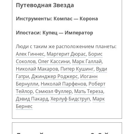
Путеводная Звезда
Инструменты: Компас — Корона
Ипостаси: Купец — Император
Люди с таким же расположением планеты:
Алек Гиннес
,
Маргерит Дюрас
,
Борис
Соколов
,
Олег Кассини
,
Марк Галлай
,
Николай Макаров
,
Питер Кушинг
,
Вуди
Гатри
,
Джинджер Роджерс
,
Иоганн
Бернулли
,
Николай Парфенов
,
Роберт
Тейлор
,
Сэмюэл Фуллер
,
Мать Тереза
,
Дэвид Пакард
,
Херлуф Бидструп
,
Марк
Бернес