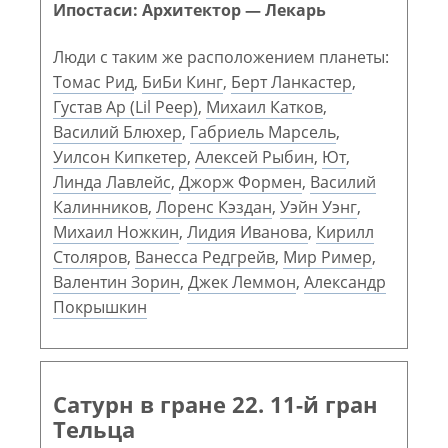
Ипостаси: Архитектор — Лекарь
Люди с таким же расположением планеты:
Томас Рид
,
БиБи Кинг
,
Берт Ланкастер
,
Густав Ар (Lil Peep)
,
Михаил Катков
,
Василий Блюхер
,
Габриель Марсель
,
Уилсон Кипкетер
,
Алексей Рыбин
,
Ют
,
Линда Лавлейс
,
Джорж Формен
,
Василий
Калинников
,
Лоренс Кэздан
,
Уэйн Уэнг
,
Михаил Ножкин
,
Лидия Иванова
,
Кирилл
Столяров
,
Ванесса Редгрейв
,
Мир Ример
,
Валентин Зорин
,
Джек Леммон
,
Александр
Покрышкин
Сатурн в гране 22. 11-й гран
Тельца