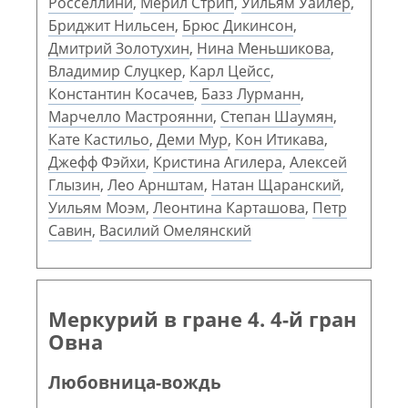
Росселлини
,
Мерил Стрип
,
Уильям Уайлер
,
Бриджит Нильсен
,
Брюс Дикинсон
,
Дмитрий Золотухин
,
Нина Меньшикова
,
Владимир Слуцкер
,
Карл Цейсс
,
Константин Косачев
,
Базз Лурманн
,
Марчелло Мастроянни
,
Степан Шаумян
,
Кате Кастильо
,
Деми Мур
,
Кон Итикава
,
Джефф Фэйхи
,
Кристина Агилера
,
Алексей
Глызин
,
Лео Арнштам
,
Натан Щаранский
,
Уильям Моэм
,
Леонтина Карташова
,
Петр
Савин
,
Василий Омелянский
Меркурий в гране 4. 4-й гран
Овна
Любовница-вождь