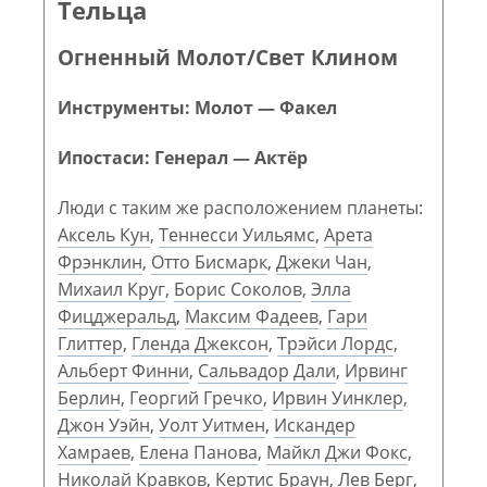
Тельца
Огненный Молот/Свет Клином
Инструменты: Молот — Факел
Ипостаси: Генерал — Актёр
Люди с таким же расположением планеты:
Аксель Кун
,
Теннесси Уильямс
,
Арета
Фрэнклин
,
Отто Бисмарк
,
Джеки Чан
,
Михаил Круг
,
Борис Соколов
,
Элла
Фицджеральд
,
Максим Фадеев
,
Гари
Глиттер
,
Гленда Джексон
,
Трэйси Лордс
,
Альберт Финни
,
Сальвадор Дали
,
Ирвинг
Берлин
,
Георгий Гречко
,
Ирвин Уинклер
,
Джон Уэйн
,
Уолт Уитмен
,
Искандер
Хамраев
,
Елена Панова
,
Майкл Джи Фокс
,
Николай Кравков
,
Кертис Браун
,
Лев Берг
,