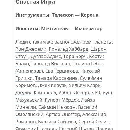
Опасная Игра
Инструменты: Телескоп — Корона
Ипостаси: Мечтатель — Император
Люди с таким же расположением планеты:
Рон Джереми
,
Рональд Хаббард
,
Шэрон
Стоун
,
Дуглас Адамс
,
Тора Берч
,
Кертис
Браун
,
Гарольд Вильсон
,
Полина Гебль
(Анненкова)
,
Ева Герцигова
,
Николай
Гришко
,
Тамара Карсавина
,
Сулейман
Керимов
,
Джек Керуак
,
Уильям Кларк
,
Джулия Кэмпбелл
,
Урбен Леверье
,
Юлиуш
Махульский
,
Руперт Мёрдок
,
Лайза
Минелли
,
Саймон Ньюком
,
Василий
Омелянский
,
Артюр Онеггер
,
Александр
Романов
,
Бувайса Сайтиев
,
Сергей Селин
,
Фридрих Шлегель
,
Евгений Шутов
,
Данила