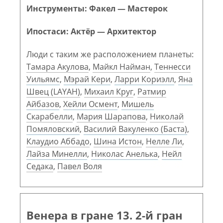
Инструменты: Факел — Мастерок
Ипостаси: Актёр — Архитектор
Люди с таким же расположением планеты:
Тамара Акулова
,
Майкл Найман
,
Теннесси
Уильямс
,
Мэрай Кери
,
Ларри Кориэлл
,
Яна
Швец (LAYAH)
,
Михаил Круг
,
Ратмир
Айбазов
,
Хейли Осмент
,
Мишель
Скарабелли
,
Мария Шарапова
,
Николай
Помяловский
,
Василий Вакуленко (Баста)
,
Клаудио Аббадо
,
Шина Истон
,
Нелле Ли
,
Лайза Минелли
,
Николас Анелька
,
Нейл
Седака
,
Павел Воля
Венера в гране 13. 2-й гран