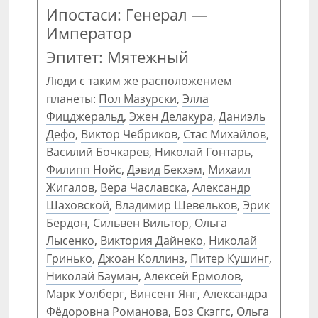
Ипостаси: Генерал —
Император
Эпитет: Мятежный
Люди с таким же расположением
планеты:
Пол Мазурски
,
Элла
Фицджеральд
,
Эжен Делакура
,
Даниэль
Дефо
,
Виктор Чебриков
,
Стас Михайлов
,
Василий Бочкарев
,
Николай Гонтарь
,
Филипп Нойс
,
Дэвид Бекхэм
,
Михаил
Жигалов
,
Вера Чаславска
,
Александр
Шаховской
,
Владимир Шевельков
,
Эрик
Бердон
,
Сильвен Вильтор
,
Ольга
Лысенко
,
Виктория Дайнеко
,
Николай
Гринько
,
Джоан Коллинз
,
Питер Кушинг
,
Николай Бауман
,
Алексей Ермолов
,
Марк Уолберг
,
Винсент Янг
,
Александра
Фёдоровна Романова
,
Боз Скэггс
,
Ольга