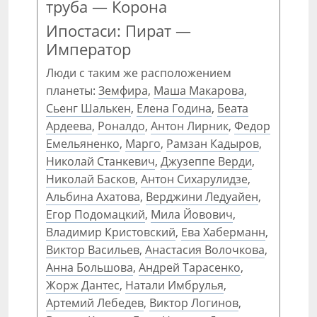
труба — Корона
Ипостаси: Пират —
Император
Люди с таким же расположением
планеты:
Земфира
,
Маша Макарова
,
Сьенг Шалькен
,
Елена Година
,
Беата
Ардеева
,
Роналдо
,
Антон Лирник
,
Федор
Емельяненко
,
Марго
,
Рамзан Кадыров
,
Николай Станкевич
,
Джузеппе Верди
,
Николай Басков
,
Антон Сихарулидзе
,
Альбина Ахатова
,
Верджини Ледуайен
,
Егор Подомацкий
,
Мила Йовович
,
Владимир Кристовский
,
Ева Хаберманн
,
Виктор Васильев
,
Анастасия Волочкова
,
Анна Большова
,
Андрей Тарасенко
,
Жорж Дантес
,
Натали Имбрулья
,
Артемий Лебедев
,
Виктор Логинов
,