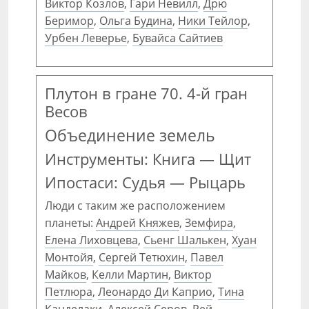
Виктор Козлов
,
Гари Невилл
,
Дрю
Беримор
,
Ольга Будина
,
Ники Тейлор
,
Урбен Леверье
,
Бувайса Сайтиев
Плутон в гране 70. 4-й гран
Весов
Объединение земель
Инструменты: Книга — Щит
Ипостаси: Судья — Рыцарь
Люди с таким же расположением
планеты:
Андрей Княжев
,
Земфира
,
Елена Лиховцева
,
Сьенг Шалькен
,
Хуан
Монтойя
,
Сергей Тетюхин
,
Павел
Майков
,
Келли Мартин
,
Виктор
Петлюра
,
Леонардо Ди Каприо
,
Тина