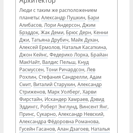
Архитектор
Люди с таким же расположением
планеты:
Александр Пушкин
,
Бари
Алибасов
,
Лори Андерсон
,
Джим
Брэддок
,
Жак Деми
,
Брюс Дерн
,
Кенни
Джи
,
Татьяна Друбич
,
Майк Духан
,
Алексей Ермолов
,
Наталья Касаткина
,
Джон Кейнс
,
Федерико Лорка
,
Брайан
МакНайт
,
Валдис Пельш
,
Кнуд
Расмуссен
,
Тони Ричардсон
,
Лев
Рохлин
,
Стефания Сандрелли
,
Адам
Смит
,
Виталий Старухин
,
Александр
Стриженов
,
Марк Уолберг
,
Харви
Фирстайн
,
Искандер Хамраев
,
Дэвид
Эддингс
,
Роберт Энглунд
,
Винсент Янг
,
Принс
,
Сукарно
,
Александр Невский
,
Александра Фёдоровна Романова
,
Гусейн Гасанов
,
Алан Дзагоев
,
Наталья