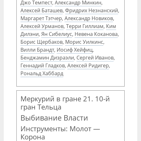
Джо Темпест
,
Александр Минкин
,
Алексей Баташев
,
Фридрих Незнанский
,
Маргарет Тэтчер
,
Александр Новиков
,
Алексей Урманов
,
Терри Гиллиам
,
Ким
Дилэни
,
Ян Сибелиус
,
Невена Коканова
,
Борис Щербаков
,
Морис Уилкинс
,
Вилли Брандт
,
Иосиф Хейфиц
,
Бенджамин Дизраэли
,
Сергей Иванов
,
Геннадий Гладков
,
Алексей Ридигер
,
Рональд Хаббард
Меркурий в гране 21. 10-й
гран Тельца
Выбивание Власти
Инструменты: Молот —
Корона