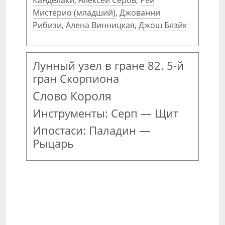
Канделаки
,
Алексей Серов
,
Рей
Мистерио (младший)
,
Джованни
Рибизи
,
Алена Винницкая
,
Джош Блэйк
Лунный узел в гране 82. 5-й
гран Скорпиона
Слово Короля
Инструменты: Серп — Щит
Ипостаси: Паладин —
Рыцарь