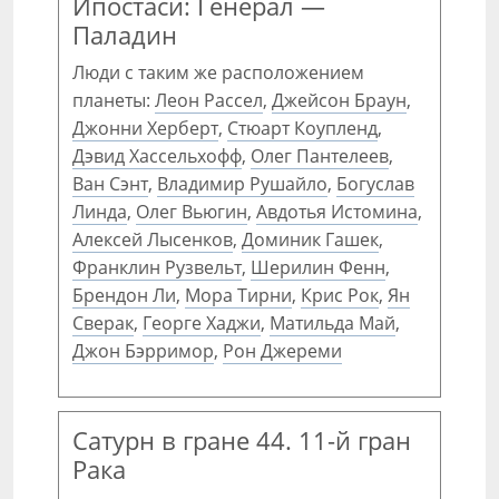
Ипостаси: Генерал —
Паладин
Люди с таким же расположением
планеты:
Леон Рассел
,
Джейсон Браун
,
Джонни Херберт
,
Стюарт Коупленд
,
Дэвид Хассельхофф
,
Олег Пантелеев
,
Ван Сэнт
,
Владимир Рушайло
,
Богуслав
Линда
,
Олег Вьюгин
,
Авдотья Истомина
,
Алексей Лысенков
,
Доминик Гашек
,
Франклин Рузвельт
,
Шерилин Фенн
,
Брендон Ли
,
Мора Тирни
,
Крис Рок
,
Ян
Сверак
,
Георге Хаджи
,
Матильда Май
,
Джон Бэрримор
,
Рон Джереми
Сатурн в гране 44. 11-й гран
Рака