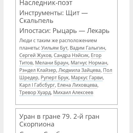
Наследник-поэт
Инструменты: Щит —
Скальпель
Ипостаси: Рыцарь — Лекарь
Люди с таким же расположением
планеты:
Уильям Бут
,
Вадим Галыгин
,
Сергей Жуков
,
Сандра Нэйсик
,
Егор
Титов
,
Мелани Браун
,
Магнус Норман
,
Рэндел Клайзер
,
Людмила Зайцева
,
Пол
Шредер
,
Руперт Брук
,
Маркус Гарви
,
Карл I Габсбург
,
Елена Лиховцева
,
Тревор Хуард
,
Михаил Алексеев
Уран в гране 79. 2-й гран
Скорпиона