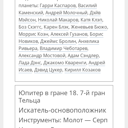
планеты:
Гарри Каспаров
,
Василий
Каменский
,
Андрей Молочный
,
Дэйв
Мэйсон
,
Николай Макаров
,
Катя Клэп
,
Боз Скэггс
,
Карен Блэк
,
Женевьев Бюжо
,
Моррис Коэн
,
Алексей Гузанов
,
Борис
Новиков
,
Джеймс Бролин
,
Анхелика
Ривьера
,
Владимир Чеботарев
,
Александр Мостовой
,
Адам Сэндлер
,
Лада Дэнс
,
Джакомо Кваренги
,
Андрей
Исаев
,
Дэвид Цукер
,
Кирилл Козаков
Юпитер в гране 18. 7-й гран
Тельца
Искатель-основоположник
Инструменты: Молот — Серп