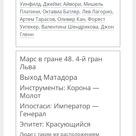
Уинфилд
,
Джеймс Айвори
,
Мишель
Платини
,
Октавиа Батлер
,
Лев Лагорио
,
Артем Тарасов
,
Оливер Кан
,
Форест
Уитекер
,
Валентина Шендрикова
,
Джон
Гленн
Марс в гране 48. 4-й гран
Льва
Выход Матадора
Инструменты: Корона —
Молот
Ипостаси: Император —
Генерал
Эпитет: Красующийся
Люди с таким же расположением