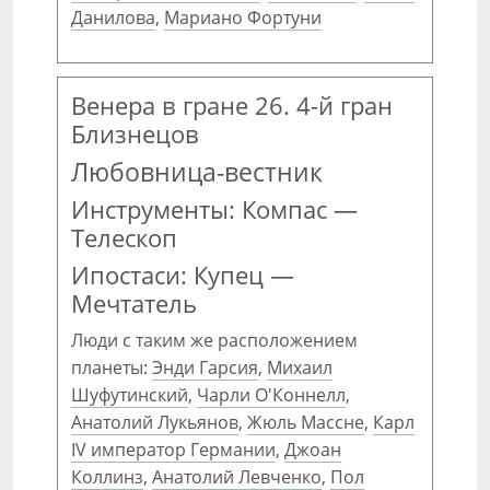
Данилова
,
Мариано Фортуни
Венера в гране 26. 4-й гран
Близнецов
Любовница-вестник
Инструменты: Компас —
Телескоп
Ипостаси: Купец —
Мечтатель
Люди с таким же расположением
планеты:
Энди Гарсия
,
Михаил
Шуфутинский
,
Чарли О'Коннелл
,
Анатолий Лукьянов
,
Жюль Массне
,
Карл
IV император Германии
,
Джоан
Коллинз
,
Анатолий Левченко
,
Пол