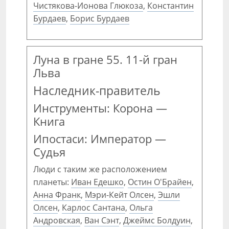
Чистякова-Ионова Глюкоза
,
Константин
Бурдаев
,
Борис Бурдаев
Луна в гране 55. 11-й гран
Льва
Наследник-правитель
Инструменты: Корона —
Книга
Ипостаси: Император —
Судья
Люди с таким же расположением
планеты:
Иван Едешко
,
Остин О'Брайен
,
Анна Франк
,
Мэри-Кейт Олсен
,
Эшли
Олсен
,
Карлос Сантана
,
Ольга
Андровская
,
Ван Сэнт
,
Джеймс Болдуин
,