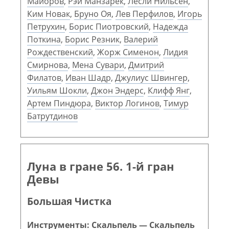
Майоров
,
Рэй Манзарек
,
Лесли Нильсен
,
Ким Новак
,
Бруно Оя
,
Лев Перфилов
,
Игорь
Петрухин
,
Борис Пиотровский
,
Надежда
Поткина
,
Борис Резник
,
Валерий
Рождественский
,
Жорж Сименон
,
Лидия
Смирнова
,
Мена Сувари
,
Дмитрий
Филатов
,
Иван Шадр
,
Джулиус Швингер
,
Уильям Шокли
,
Джон Эндерс
,
Клифф Янг
,
Артем Пиндюра
,
Виктор Логинов
,
Тимур
Батрутдинов
Луна в гране 56. 1-й гран
Девы
Большая Чистка
Инструменты: Скальпель — Скальпель