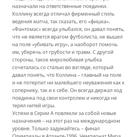
назначали на ответственные поединки.
Коллину всегда отличал фирменный стиль
ведения матча, так сказать, его «фишка».
«Фантомас» всегда улыбался, он давал понять,
что не является врагом футболиста, не вышел
на поле «убивать игру», а наоборот помочь
им, уберечь от грубости и травм. С другой
стороны, такое миролюбивая улыбка
сочеталась со сталью во взгляде, который
давал понять, что Коллина – главный на поле
и не потерпит ни малейшего неуважения как к
сопернику, так и к себе. Он всегда держал ход
поединка под свои контролем и никогда не
терял нитей игры.
Успехи в Серии А повлекли за собой новые
назначения – на этот раз на международном
уровне. Только задумайтесь – финал
Олимпиады в Атланте-1996, Чемпионат Мира