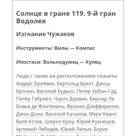
Солнце в гране 119. 9-й гран
Водолея
Изгнание Чужаков
Инструменты: Вилы — Компас
Ипостаси: Вольнодумец — Купец
Люди с таким же расположением планеты:
Андерс Брейвик
,
Бертольд Брехт
,
Джош
Бролин
,
Василий Будько
,
Петер Урбан Гад
,
Питер Гэбриел
,
Чарлз Дарвин
,
Бернар Ле
Бовье де Фонтенель
,
Франко Дзеффирелли
,
Джон Донн
,
Василий Качалов
,
Мэри Квант
,
Валя Котик
,
Шерил Кроу
,
Юрий Кузнецов
,
Артемий Лебедев
,
Юрий Лютых
,
Борис