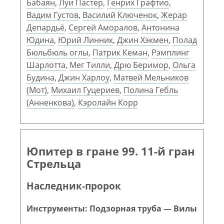
Бабаян
,
Луи Пастер
,
Генрих Графтио
,
Вадим Густов
,
Василий Ключенок
,
Жерар
Депардьё
,
Сергей Аморалов
,
Антонина
Юдина
,
Юрий Линник
,
Джин Хэкмен
,
Полад
Бюльбюль оглы
,
Патрик Кеман
,
Рэмплинг
Шарлотта
,
Мег Тилли
,
Дрю Беримор
,
Ольга
Будина
,
Джин Харлоу
,
Матвей Мельников
(Мот)
,
Михаил Гуцериев
,
Полина Гебль
(Анненкова)
,
Кэролайн Корр
Юпитер в гране 99. 11-й гран
Стрельца
Наследник-пророк
Инструменты: Подзорная труба — Вилы