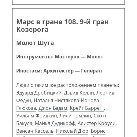
Марс в гране 108. 9-й гран
Козерога
Молот Шута
Инструменты: Мастерок — Молот
Ипостаси: Архитектор — Генерал
Люди с таким же расположением планеты:
Эдуард Дробицкий
,
Дэвид Келли
,
Леонид
Федун
,
Наталья Чистякова-Ионова
Глюкоза
,
Джон Бэдэм
,
Крейг Барретт
,
Уильям Фридкин
,
Лили Томлин
,
Скотт
Бакула
,
Майкл Дудикофф
,
Алистер Кроули
,
Венсан Кассель
,
Николай Дюр
,
Борис