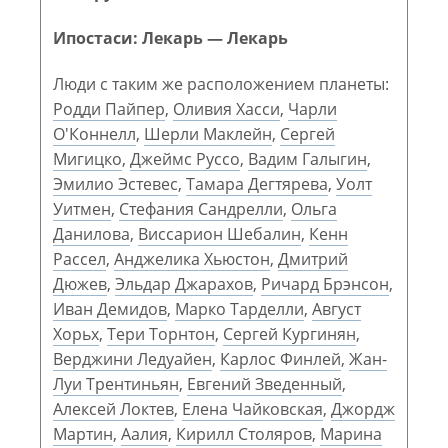
Ипостаси: Лекарь — Лекарь
Люди с таким же расположением планеты:
Родди Пайпер
,
Оливия Хасси
,
Чарли
О'Коннелл
,
Шерли Маклейн
,
Сергей
Мигицко
,
Джеймс Руссо
,
Вадим Галыгин
,
Эмилио Эстевес
,
Тамара Дегтярева
,
Уолт
Уитмен
,
Стефания Сандрелли
,
Ольга
Данилова
,
Виссарион Шебалин
,
Кенн
Рассел
,
Анджелика Хьюстон
,
Дмитрий
Дюжев
,
Эльдар Джарахов
,
Ричард Брэнсон
,
Иван Демидов
,
Марко Тарделли
,
Август
Хорьх
,
Тери Торнтон
,
Сергей Кургинян
,
Верджини Ледуайен
,
Карлос Финлей
,
Жан-
Луи Трентиньян
,
Евгений Зведенный
,
Алексей Локтев
,
Елена Чайковская
,
Джордж
Мартин
,
Аалия
,
Кирилл Столяров
,
Марина