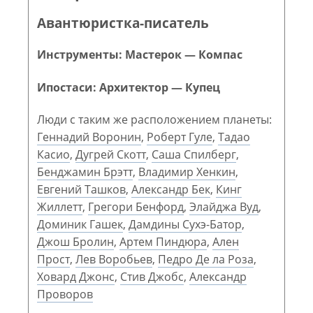
Авантюристка-писатель
Инструменты: Мастерок — Компас
Ипостаси: Архитектор — Купец
Люди с таким же расположением планеты:
Геннадий Воронин
,
Роберт Гуле
,
Тадао
Касио
,
Дугрей Скотт
,
Саша Спилберг
,
Бенджамин Брэтт
,
Владимир Хенкин
,
Евгений Ташков
,
Александр Бек
,
Кинг
Жиллетт
,
Грегори Бенфорд
,
Элайджа Вуд
,
Доминик Гашек
,
Дамдины Сухэ-Батор
,
Джош Бролин
,
Артем Пиндюра
,
Ален
Прост
,
Лев Воробьев
,
Педро Де ла Роза
,
Ховард Джонс
,
Стив Джобс
,
Александр
Проворов