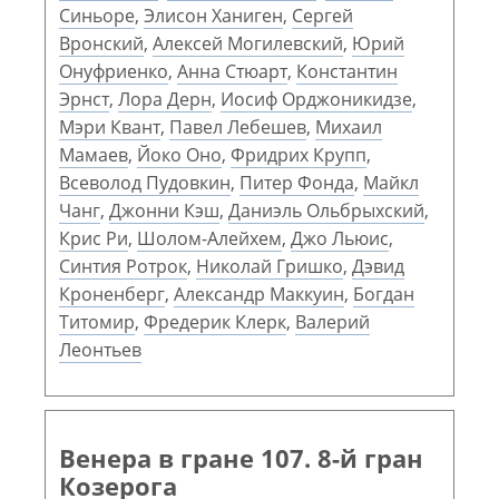
Синьоре
,
Элисон Ханиген
,
Сергей
Вронский
,
Алексей Могилевский
,
Юрий
Онуфриенко
,
Анна Стюарт
,
Константин
Эрнст
,
Лора Дерн
,
Иосиф Орджоникидзе
,
Мэри Квант
,
Павел Лебешев
,
Михаил
Мамаев
,
Йоко Оно
,
Фридрих Крупп
,
Всеволод Пудовкин
,
Питер Фонда
,
Майкл
Чанг
,
Джонни Кэш
,
Даниэль Ольбрыхский
,
Крис Ри
,
Шолом-Алейхем
,
Джо Льюис
,
Синтия Ротрок
,
Николай Гришко
,
Дэвид
Кроненберг
,
Александр Маккуин
,
Богдан
Титомир
,
Фредерик Клерк
,
Валерий
Леонтьев
Венера в гране 107. 8-й гран
Козерога