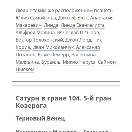
Люди с таким же расположением планеты:
Юлия Самойлова
,
Джозеф Блэк
,
Анастасия
Макаревич
,
Линда
,
Линда Евангелиста
,
Альфред Молина
,
Вячеслав Штыров
,
Виктор Толоконский
,
Джон Лорд
,
Чик
Кориа
,
Иван Миколайчук
,
Александр
Потапов
,
Роже Лемерр
,
Валентина
Малявина
,
Бурвиль
,
Микио Нарусэ
,
Саймон
Ньюком
Сатурн в гране 104. 5-й гран
Козерога
Терновый Венец
Инструменты: Мастерок — Скальпель