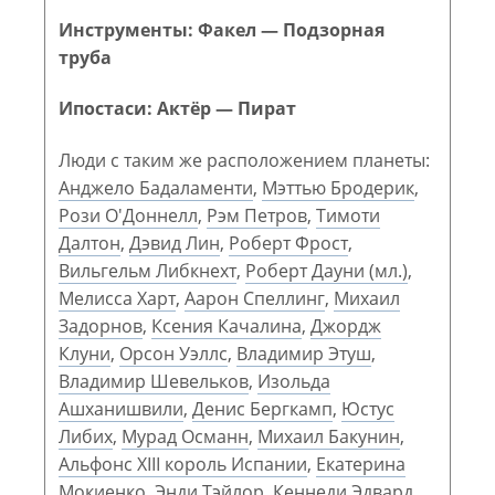
Инструменты: Факел — Подзорная
труба
Ипостаси: Актёр — Пират
Люди с таким же расположением планеты:
Анджело Бадаламенти
,
Мэттью Бродерик
,
Рози О'Доннелл
,
Рэм Петров
,
Тимоти
Далтон
,
Дэвид Лин
,
Роберт Фрост
,
Вильгельм Либкнехт
,
Роберт Дауни (мл.)
,
Мелисса Харт
,
Аарон Спеллинг
,
Михаил
Задорнов
,
Ксения Качалина
,
Джордж
Клуни
,
Орсон Уэллс
,
Владимир Этуш
,
Владимир Шевельков
,
Изольда
Ашханишвили
,
Денис Бергкамп
,
Юстус
Либих
,
Мурад Османн
,
Михаил Бакунин
,
Альфонс XIII король Испании
,
Екатерина
Мокиенко
,
Энди Тэйлор
,
Кеннеди Эдвард
,