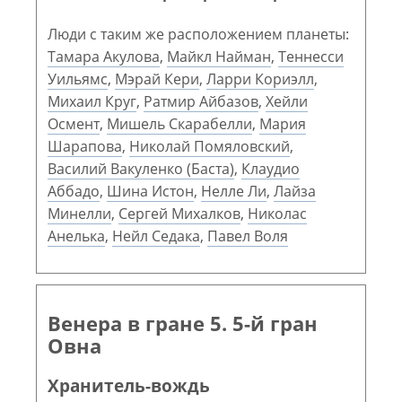
Люди с таким же расположением планеты:
Тамара Акулова
,
Майкл Найман
,
Теннесси
Уильямс
,
Мэрай Кери
,
Ларри Кориэлл
,
Михаил Круг
,
Ратмир Айбазов
,
Хейли
Осмент
,
Мишель Скарабелли
,
Мария
Шарапова
,
Николай Помяловский
,
Василий Вакуленко (Баста)
,
Клаудио
Аббадо
,
Шина Истон
,
Нелле Ли
,
Лайза
Минелли
,
Сергей Михалков
,
Николас
Анелька
,
Нейл Седака
,
Павел Воля
Венера в гране 5. 5-й гран
Овна
Хранитель-вождь