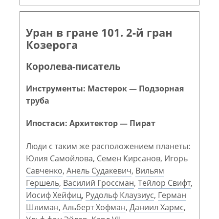
Уран в гране 101. 2-й гран
Козерога
Королева-писатель
Инструменты: Мастерок — Подзорная
труба
Ипостаси: Архитектор — Пират
Люди с таким же расположением планеты:
Юлия Самойлова
,
Семен Кирсанов
,
Игорь
Савченко
,
Анель Судакевич
,
Вильям
Гершель
,
Василий Гроссман
,
Тейлор Свифт
,
Иосиф Хейфиц
,
Рудольф Клаузиус
,
Герман
Шлиман
,
Альберт Хофман
,
Даниил Хармс
,