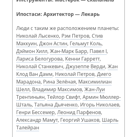
Ипостаси: Архитектор — Лекарь
Люди с таким же расположением планеты:
Николай Лысенко
,
Рэм Петров
,
Стив
Маккуин
,
Джон Астин
,
Гельмут Коль
,
Дэймон Хилл
,
Жан-Марк Барр
,
Павел I
,
Лариса Белогурова
,
Кенни Гарретт
,
Николай Станкевич
,
Джузеппе Верди
,
Жан
Клод Ван Дамм
,
Николай Петров
,
Диего
Марадона
,
Рина Зелёная
,
Максимилиан
Шелл
,
Владимир Максимов
,
Жан-Луи
Трентиньян
,
Тейлор Свифт
,
Армин Мюллер-
Шталь
,
Татьяна Дьяченко
,
Игорь Николаев
,
Генри Бессемер
,
Леонид Парфенов
,
Александр Мамут
,
Георгий Ушаков
,
Шарль
Талейран