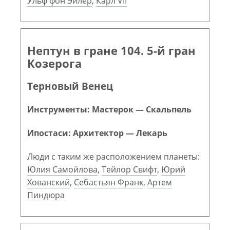
Ульф фон Эйлер
,
Карл VII
Нептун в гране 104. 5-й гран
Козерога
Терновый Венец
Инструменты: Мастерок — Скальпель
Ипостаси: Архитектор — Лекарь
Люди с таким же расположением планеты:
Юлия Самойлова
,
Тейлор Свифт
,
Юрий
Хованский
,
Себастьян Франк
,
Артем
Пиндюра