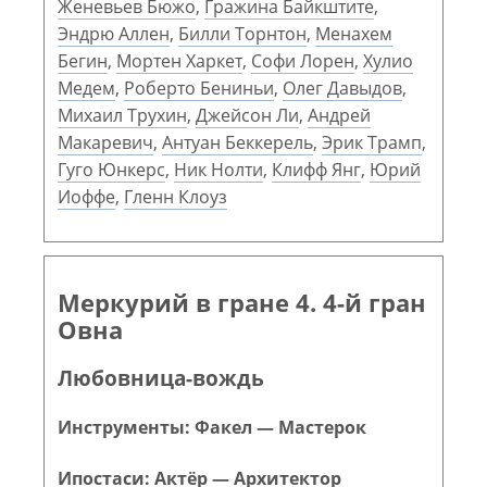
Женевьев Бюжо
,
Гражина Байкштите
,
Эндрю Аллен
,
Билли Торнтон
,
Менахем
Бегин
,
Мортен Харкет
,
Софи Лорен
,
Хулио
Медем
,
Роберто Бениньи
,
Олег Давыдов
,
Михаил Трухин
,
Джейсон Ли
,
Андрей
Макаревич
,
Антуан Беккерель
,
Эрик Трамп
,
Гуго Юнкерс
,
Ник Нолти
,
Клифф Янг
,
Юрий
Иоффе
,
Гленн Клоуз
Меркурий в гране 4. 4-й гран
Овна
Любовница-вождь
Инструменты: Факел — Мастерок
Ипостаси: Актёр — Архитектор