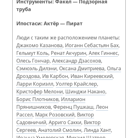
Инструменты: Факел — Подзорная
труба
Ипостаси: Актёр — Пират
Люди с таким же расположением планеты:
Джакомо Казанова
,
Иоганн Себастьян Бах
,
Гельмут Коль
,
Ренат Акчурин
,
Алек Гиннес
,
Олесь Гончар
,
Александр Дзасохов
,
Сэмюэль Дилэни
,
Оксана Дмитриева
,
Ольга
Дроздова
,
Ив Карбон
,
Иван Киреевский
,
Ларри Кориэлл
,
Уолтер Крайслер
,
Кристофер Мелони
,
Шинджи Накано
,
Борис Плотников
,
Илларион
Прянишников
,
Ференц Пушкаш
,
Леон
Рассел
,
Марк Розовский
,
Виктор
Садовничий
,
Арриго Сакки
,
Виктор
Сергеев
,
Анатолий Смолин
,
Линда Хант
,
Иоанна Хмелевская
,
Михаил Шатров
,