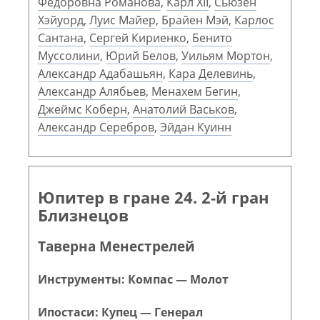
Фёдоровна Романова
,
Карл XII
,
Сьюзен
Хэйуорд
,
Луис Майер
,
Брайен Мэй
,
Карлос
Сантана
,
Сергей Кириенко
,
Бенито
Муссолини
,
Юрий Белов
,
Уильям Мортон
,
Александр Адабашьян
,
Кара Делевинь
,
Александр Алябьев
,
Менахем Бегин
,
Джеймс Коберн
,
Анатолий Васьков
,
Александр Серебров
,
Эйдан Куинн
Юпитер в гране 24. 2-й гран
Близнецов
Таверна Менестрелей
Инструменты: Компас — Молот
Ипостаси: Купец — Генерал