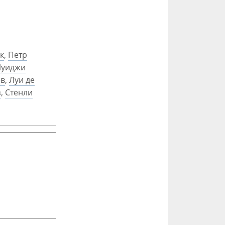
к
,
Петр
Луиджи
ев
,
Луи де
з
,
Стенли