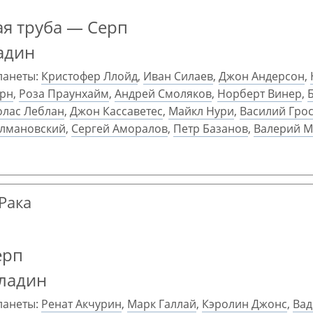
я труба — Серп
адин
ланеты:
Кристофер Ллойд
,
Иван Силаев
,
Джон Андерсон
,
орн
,
Роза Праунхайм
,
Андрей Смоляков
,
Норберт Винер
,
олас Леблан
,
Джон Кассаветес
,
Майкл Нури
,
Василий Гро
олмановский
,
Сергей Аморалов
,
Петр Базанов
,
Валерий 
 Рака
ерп
аладин
ланеты:
Ренат Акчурин
,
Марк Галлай
,
Кэролин Джонс
,
Ва