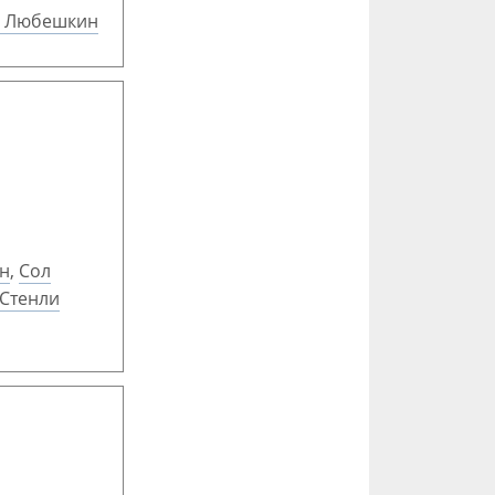
р Любешкин
йн
,
Сол
Стенли