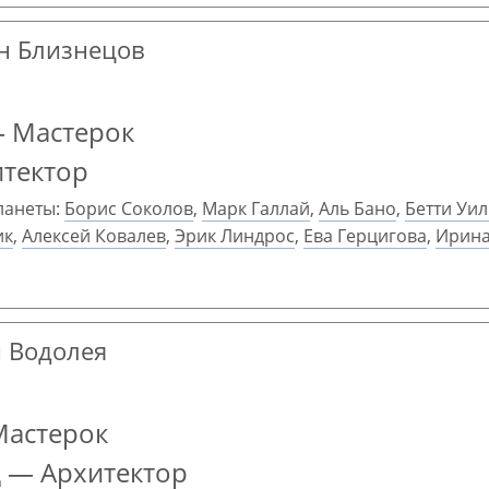
ан Близнецов
— Мастерок
итектор
ланеты:
Борис Соколов
,
Марк Галлай
,
Аль Бано
,
Бетти Уи
ик
,
Алексей Ковалев
,
Эрик Линдрос
,
Ева Герцигова
,
Ирина
н Водолея
Мастерок
 — Архитектор