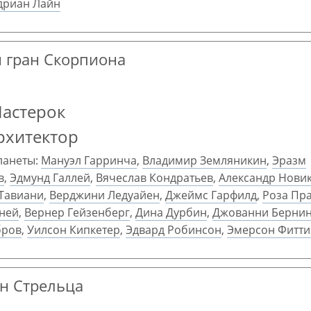
дриан Лайн
й гран Скорпиона
Мастерок
рхитектор
ланеты:
Мануэл Гарринча
,
Владимир Земляникин
,
Эразм
в
,
Эдмунд Галлей
,
Вячеслав Кондратьев
,
Александр Нови
Тавиани
,
Верджини Ледуайен
,
Джеймс Гарфилд
,
Роза Пр
сней
,
Вернер Гейзенберг
,
Дина Дурбин
,
Джованни Берни
бров
,
Уилсон Кипкетер
,
Эдвард Робинсон
,
Эмерсон Фитти
ан Стрельца