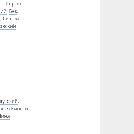
ин
,
Кертис
кий
,
Бек
,
ж
,
Сергей
овский
аутский
,
асья Кински
,
Нина