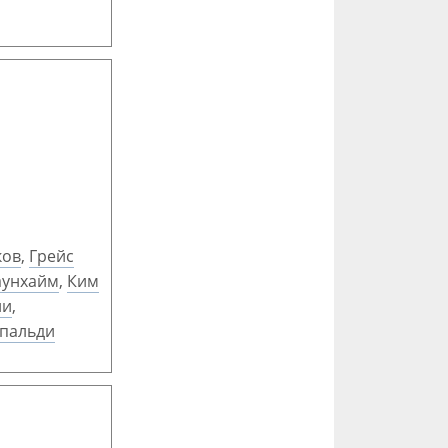
ков
,
Грейс
аунхайм
,
Ким
ни
,
пальди