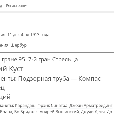
д
Регистрация
ия: 11 декабря 1913 года
ения: Шербур
 гране 95. 7-й гран Стрельца
й Куст
енты: Подзорная труба — Компас
ец
щий
ланеты:
Карандаш
,
Фрэнк Синатра
,
Джоан Арматрейдинг
 Брана
,
Бо Бриджес
,
Андрей Вышинский
,
Джуди Денч
,
До