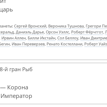
ит
ыцарь
ланеты:
Сергей Вронский
,
Вероника Тушнова
,
Грегори Пе
жеральд
,
Даниэль Дарье
,
Орсон Уэллс
,
Роберт Фёрчггот
,
,
Ирвин Аллен
,
Билли Икстайн
,
Сол Беллоу
,
Иван Дмитри
Бегин
,
Иван Переверзев
,
Ренато Костеллани
,
Роберт Уай
 8-й гран Рыб
 — Корона
— Император