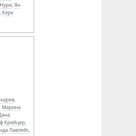
 Нури
,
Ян
,
Керк
чкарев
,
,
Марина
Дана
ф Крейцер
,
нда Лавлейс
,