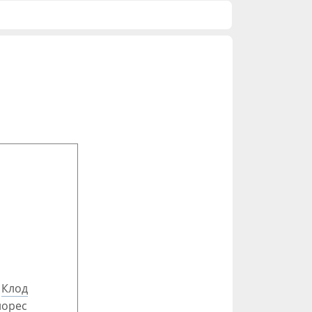
,
Клод
лорес