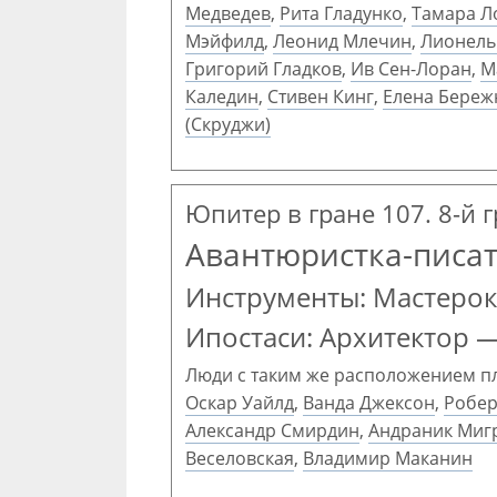
Медведев
,
Рита Гладунко
,
Тамара Л
Мэйфилд
,
Леонид Млечин
,
Лионель
Григорий Гладков
,
Ив Сен-Лоран
,
М
Каледин
,
Стивен Кинг
,
Елена Береж
(Скруджи)
Юпитер в гране 107. 8-й 
Авантюристка-писа
Инструменты: Мастеро
Ипостаси: Архитектор 
Люди с таким же расположением п
Оскар Уайлд
,
Ванда Джексон
,
Робер
Александр Смирдин
,
Андраник Миг
Веселовская
,
Владимир Маканин