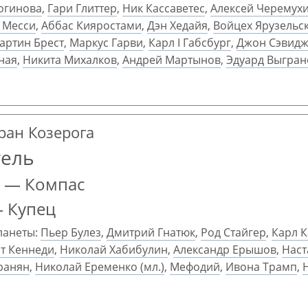
огинова
,
Гари Глиттер
,
Ник Кассаветес
,
Алексей Черемух
 Месси
,
Аббас Кияростами
,
Дэн Хедайя
,
Войцех Ярузельс
артин Брест
,
Маркус Гарви
,
Карл I Габсбург
,
Джон Сэвид
ная
,
Никита Михалков
,
Андрей Мартынов
,
Эдуард Выгран
гран Козерога
тель
к — Компас
— Купец
ланеты:
Пьер Булез
,
Дмитрий Гнатюк
,
Род Стайгер
,
Карл К
т Кеннеди
,
Николай Хабибулин
,
Александр Ерышов
,
Наст
ранян
,
Николай Еременко (мл.)
,
Мефодий
,
Ивона Трамп
,