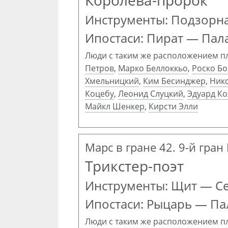
Королева-пророк
Инструменты: Подзорна
Ипостаси: Пират — Пал
Люди с таким же расположением п
Петров
,
Марко Беллоккьо
,
Роско Б
Хмельницкий
,
Ким Бесинджер
,
Ник
Коцебу
,
Леонид Слуцкий
,
Эдуард К
Майкл Шенкер
,
Кирсти Элли
Марс в гране 42. 9-й гран
Трикстер-поэт
Инструменты: Щит — С
Ипостаси: Рыцарь — П
Люди с таким же расположением п