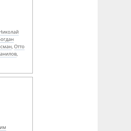
Николай
Богдан
ссман
,
Отто
Манилов
,
дим