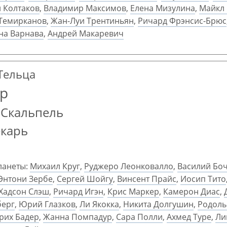
 Колтаков
,
Владимир Максимов
,
Елена Мизулина
,
Майкл
Темирканов
,
Жан-Луи Трентиньян
,
Ричард Фрэнсис-Брюс
на Варнава
,
Андрей Макаревич
 Тельца
р
 Скальпель
екарь
ланеты:
Михаил Круг
,
Руджеро Леонковалло
,
Василий Бо
Энтони Зербе
,
Сергей Шойгу
,
Винсент Прайс
,
Иосип Тито
 Хадсон Слэш
,
Ричард Игэн
,
Крис Маркер
,
Камерон Диас
,
берг
,
Юрий Глазков
,
Ли Якокка
,
Никита Долгушин
,
Родоль
рих Бадер
,
Жанна Помпадур
,
Сара Полли
,
Ахмед Туре
,
Ли