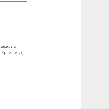
льямс
,
Ли
 Кременчук
,