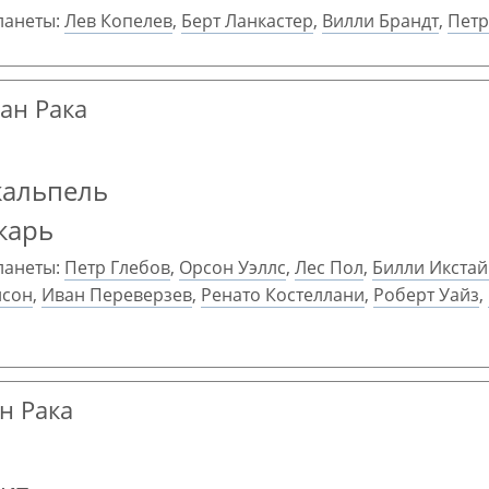
ланеты:
Лев Копелев
,
Берт Ланкастер
,
Вилли Брандт
,
Пет
ран Рака
кальпель
карь
ланеты:
Петр Глебов
,
Орсон Уэллс
,
Лес Пол
,
Билли Икста
йсон
,
Иван Переверзев
,
Ренато Костеллани
,
Роберт Уайз
,
ан Рака