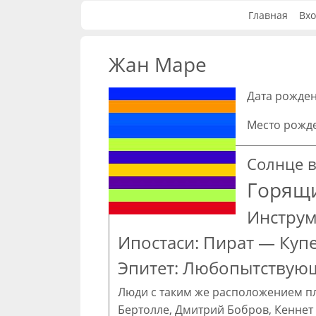
Главная
Вхо
Жан Маре
Дата рожден
Место рожд
Солнце в
Горящи
Инструм
Ипостаси: Пират — Куп
Эпитет: Любопытствую
Люди с таким же расположением п
Бертолле
,
Дмитрий Бобров
,
Кеннет