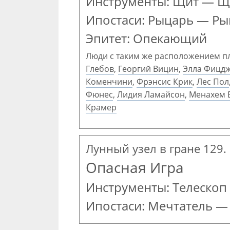
Инструменты: Щит — Щ
Ипостаси: Рыцарь — Р
Эпитет: Опекающий
Люди с таким же расположением п
Глебов
,
Георгий Вицин
,
Элла Фицд
Коменчини
,
Фрэнсис Крик
,
Лес Пол
Фюнес
,
Лидия Ламайсон
,
Менахем 
Крамер
Лунный узел в гране 129.
Опасная Игра
Инструменты: Телескоп
Ипостаси: Мечтатель 