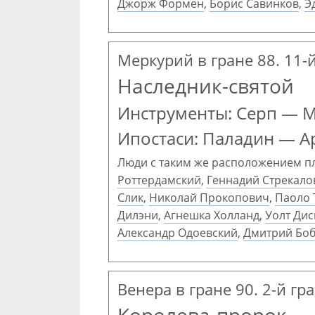
Джорж Формен
,
Борис Савинков
,
Э
Меркурий в гране 88. 11-
Наследник-святой
Инструменты: Серп — 
Ипостаси: Паладин — А
Люди с таким же расположением п
Роттердамский
,
Геннадий Стрекало
Слик
,
Николай Прокопович
,
Паоло 
Дилэни
,
Агнешка Холланд
,
Уолт Ди
Александр Одоевский
,
Дмитрий Бо
Венера в гране 90. 2-й гр