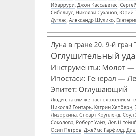
Ибаррури
,
Джон Кассаветес
,
Сергей
Сибелиус
,
Николай Суханов
,
Юрий 
Дуглас
,
Александр Шулико
,
Екатери
Луна в гране 20. 9-й гран
Оглушительный уда
Инструменты: Молот —
Ипостаси: Генерал — Л
Эпитет: Оглушающий
Люди с таким же расположением п
Николай Гонтарь
,
Кэтрин Хепберн
,
Лизоркина
,
Стюарт Коупленд
,
Соул
Соколова
,
Роберт Уайз
,
Лев Штейн
Осип Петров
,
Джеймс Гарфилд
,
Дид