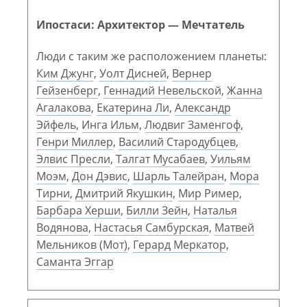
Ипостаси: Архитектор — Мечтатель
Люди с таким же расположением планеты:
Ким Джунг
,
Уолт Дисней
,
Вернер
Гейзенберг
,
Геннадий Невельской
,
Жанна
Агалакова
,
Екатерина Ли
,
Александр
Эйфель
,
Инга Ильм
,
Людвиг Заменгоф
,
Генри Миллер
,
Василий Стародубцев
,
Элвис Пресли
,
Талгат Мусабаев
,
Уильям
Моэм
,
Дон Дэвис
,
Шарль Талейран
,
Мора
Тирни
,
Дмитрий Якушкин
,
Мир Ример
,
Барбара Херши
,
Билли Зейн
,
Наталья
Водянова
,
Настасья Самбурская
,
Матвей
Мельников (Мот)
,
Герард Меркатор
,
Саманта Эггар