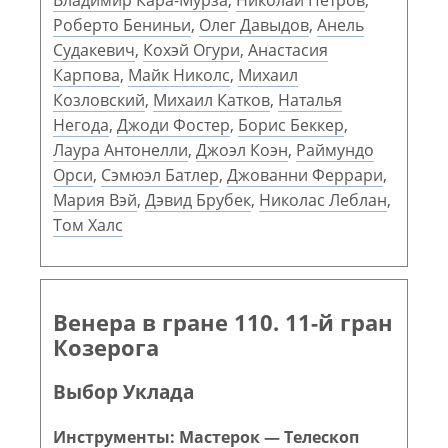
Владимир Кара-Мурза
,
Николай Петров
,
Роберто Бениньи
,
Олег Давыдов
,
Анель
Судакевич
,
Кохэй Огури
,
Анастасия
Карпова
,
Майк Николс
,
Михаил
Козловский
,
Михаил Катков
,
Наталья
Негода
,
Джоди Фостер
,
Борис Беккер
,
Лаура Антонелли
,
Джоэл Коэн
,
Раймундо
Орси
,
Сэмюэл Батлер
,
Джованни Феррари
,
Мария Вэй
,
Дэвид Брубек
,
Николас Леблан
,
Том Халс
Венера в гране 110. 11-й гран
Козерога
Выбор Уклада
Инструменты: Мастерок — Телескоп