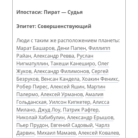
Ипостаси: Пират — Судья
Эпитет: Совершенствующий
Люди с таким же расположением планеты:
Марат Башаров
,
Дени Папен
,
Филлипп
Райан
,
Александр Ревва
,
Руслан
Нигматуллин
,
Такеши Канеширо
,
Олег
Жуков
,
Александр Филимонов
,
Сергей
Безруков
,
Венсан Кандела
,
Хоакин Феникс
,
Робер Пирес
,
Алексей Яшин
,
Мартин
Палермо
,
Алексей Урманов
,
Амалия
Гольданская
,
Уилсон Кипкетер
,
Алисса
Милано
,
Джуд Лоу
,
Патрик Рафтер
,
Николай Хабибулин
,
Александр Ерышов
,
Пьер Прудон
,
Евгений Садовый
,
Чарлз
Дарвин
,
Михаил Мамаев
,
Алексей Ковалев
,