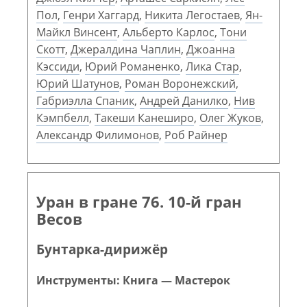
Пол
,
Генри Хаггард
,
Никита Легостаев
,
Ян-
Майкл Винсент
,
Альберто Карлос
,
Тони
Скотт
,
Джералдина Чаплин
,
Джоанна
Кэссиди
,
Юрий Романенко
,
Лика Стар
,
Юрий Шатунов
,
Роман Воронежский
,
Габриэлла Спаник
,
Андрей Данилко
,
Нив
Кэмпбелл
,
Такеши Канеширо
,
Олег Жуков
,
Александр Филимонов
,
Роб Райнер
Уран в гране 76. 10-й гран
Весов
Бунтарка-дирижёр
Инструменты: Книга — Мастерок