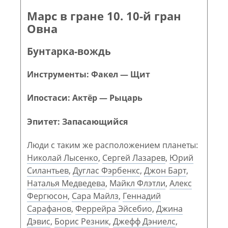
Марс в гране 10. 10-й гран
Овна
Бунтарка-вождь
Инструменты: Факел — Щит
Ипостаси: Актёр — Рыцарь
Эпитет: Запасающийся
Люди с таким же расположением планеты:
Николай Лысенко
,
Сергей Лазарев
,
Юрий
Силантьев
,
Дуглас Фэрбенкс
,
Джон Барт
,
Наталья Медведева
,
Майкл Флэтли
,
Алекс
Фергюсон
,
Сара Майлз
,
Геннадий
Сарафанов
,
Феррейра Эйсебио
,
Джина
Дэвис
,
Борис Резник
,
Джефф Дэниелс
,