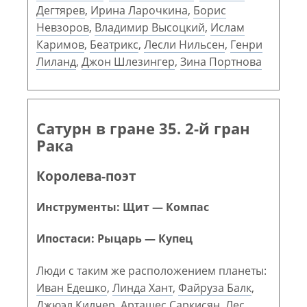
Дегтярев
,
Ирина Ларочкина
,
Борис
Невзоров
,
Владимир Высоцкий
,
Ислам
Каримов
,
Беатрикс
,
Лесли Нильсен
,
Генри
Лиланд
,
Джон Шлезингер
,
Зина Портнова
Сатурн в гране 35. 2-й гран
Рака
Королева-поэт
Инструменты: Щит — Компас
Ипостаси: Рыцарь — Купец
Люди с таким же расположением планеты:
Иван Едешко
,
Линда Хант
,
Файруза Балк
,
Джюэл Килчер
,
Арташес Саркисян
,
Лес