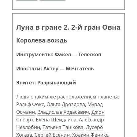
Луна в гране 2. 2-й гран Овна
Королева-вождь
Инструменты: Факел — Телескоп
Ипостаси: Актёр — Мечтатель
Эпитет: Разрывающий
Люди с таким же расположением планеты:
Ральф Фокс
,
Ольга Дроздова
,
Мурад
Османн
,
Владислав Ходасевич
,
Джон
Стюарт
,
Елена Шейдлина
,
Александр
Незлобин
,
Татьяна Ташкова
,
Лусеро
Хогаза
,
Сергей Есенин
,
Хоакин Феникс
,