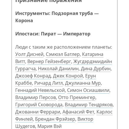
Инструменты: Подзорная труба —
Корона
Ипостаси: Пират — Император
Люди с таким же расположением планеты:
Уолт Дисней
,
Сэмюэл Батлер
,
Катарина
Витт
,
Вернер Гейзенберг
,
Жугдэрдэмидийн
Гуррагча
,
Николай Данилин
,
Дина Дурбин
,
Джозеф Конрад
,
Джек Конрой
,
Ерун
Краббе
,
Ричард Литл
,
Джулианна Мур
,
Геннадий Невельской
,
Симон Осиашвили
,
Владимир Персов
,
Отто Премингер
,
Григорий Сковорода
,
Владимир Тендряков
,
Джованни Феррари
,
Афанасий Фет
,
Карлос
Финлей
,
Брендан Фрэйзер
,
Виктор
Шудегов
,
Мария Вэй