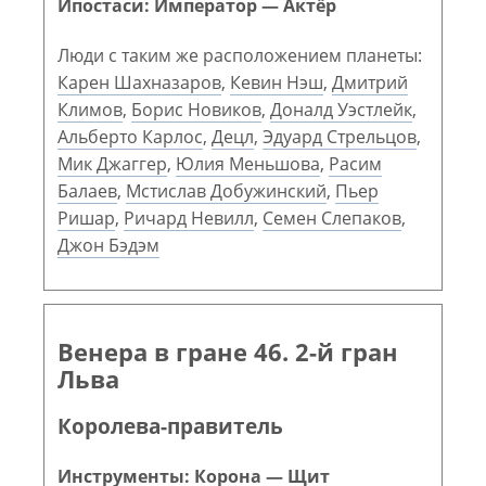
Ипостаси: Император — Актёр
Люди с таким же расположением планеты:
Карен Шахназаров
,
Кевин Нэш
,
Дмитрий
Климов
,
Борис Новиков
,
Доналд Уэстлейк
,
Альберто Карлос
,
Децл
,
Эдуард Стрельцов
,
Мик Джаггер
,
Юлия Меньшова
,
Расим
Балаев
,
Мстислав Добужинский
,
Пьер
Ришар
,
Ричард Невилл
,
Семен Слепаков
,
Джон Бэдэм
Венера в гране 46. 2-й гран
Льва
Королева-правитель
Инструменты: Корона — Щит