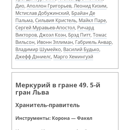
Дио
,
Аполлон Григорьев
,
Леонид Кизим
,
Мстислав Добужинский
,
Брайан Де
Пальма
,
Сильвия Кристель
,
Майкл Паре
,
Сергей Муравьев-Апостол
,
Ричард
Викторов
,
Джоэл Коэн
,
Брэд Питт
,
Томас
Вильсон
,
Ивонн Эллиман
,
Габриель Анвар
,
Владимир Шумейко
,
Василий Будько
,
Джефф Дэниелс
,
Марго Хемингуэй
Меркурий в гране 49. 5-й
гран Льва
Хранитель-правитель
Инструменты: Корона — Факел