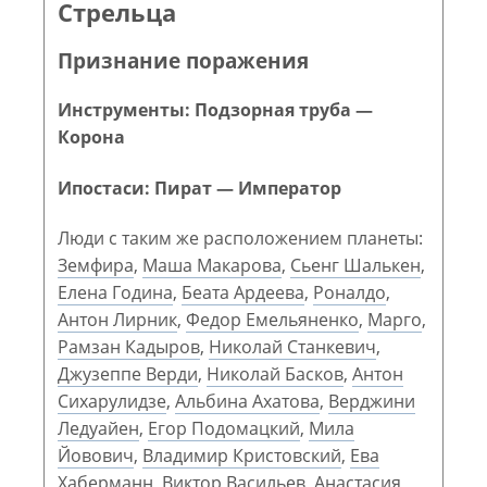
Стрельца
Признание поражения
Инструменты: Подзорная труба —
Корона
Ипостаси: Пират — Император
Люди с таким же расположением планеты:
Земфира
,
Маша Макарова
,
Сьенг Шалькен
,
Елена Година
,
Беата Ардеева
,
Роналдо
,
Антон Лирник
,
Федор Емельяненко
,
Марго
,
Рамзан Кадыров
,
Николай Станкевич
,
Джузеппе Верди
,
Николай Басков
,
Антон
Сихарулидзе
,
Альбина Ахатова
,
Верджини
Ледуайен
,
Егор Подомацкий
,
Мила
Йовович
,
Владимир Кристовский
,
Ева
Хаберманн
,
Виктор Васильев
,
Анастасия