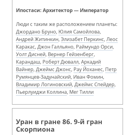
Ипостаси: Архитектор — Император
Люди с таким же расположением планеты:
Джордано Бруно
,
Юлия Самойлова
,
Андрей Житинкин
,
Элизабет Перкинс
,
Леос
Каракас
,
Джон Галльяно
,
Раймундо Орси
,
Уолт Дисней
,
Вернер Гейзенберг
,
Карандаш
,
Роберт Дювалл
,
Аркадий
Вайнер
,
Джеймс Джонс
,
Рау Йоханес
,
Петр
Румянцев-Задунайский
,
Иван Фомин
,
Владимир Логиновский
,
Джеймс Спейдер
,
Пьерлуиджи Коллина
,
Мег Тилли
Уран в гране 86. 9-й гран
Скорпиона