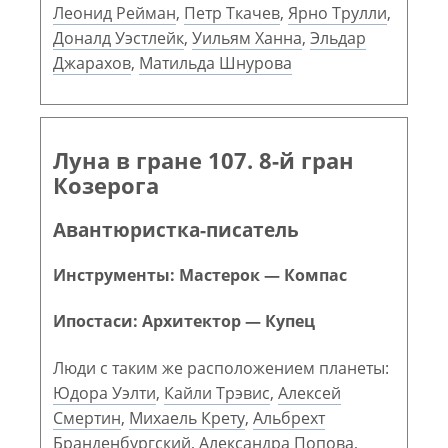
Леонид Рейман
,
Петр Ткачев
,
Ярно Трулли
,
Доналд Уэстлейк
,
Уильям Ханна
,
Эльдар
Джарахов
,
Матильда Шнурова
Луна в гране 107. 8-й гран
Козерога
Авантюристка-писатель
Инструменты: Мастерок — Компас
Ипостаси: Архитектор — Купец
Люди с таким же расположением планеты:
Юдора Уэлти
,
Кайли Трэвис
,
Алексей
Смертин
,
Михаель Крету
,
Альбрехт
Бранденбургский
,
Александра Попова
,