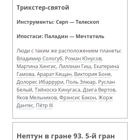
Трикстер-святой
Инструменты: Серп — Телескоп
Ипостаси: Паладин — Мечтатель
Люди с таким же расположением планеты:
Владимир Сологуб
,
Роман Юнусов
,
Мартина Хингис
,
Лиллиан Гиш
,
Екатерина
Гамова
,
Арарат Кещан
,
Виктория Боня
,
Долорес Ибаррури
,
Поль Элюар
,
Руслан
Белый
,
Тэйноскэ Кинугаса
,
Дзига Вертов
,
Яков Мельников
,
Фрэнсис Бэкон
,
Жорж
Дантес
,
Пётр III
Нептун в гране 93. 5-й гран