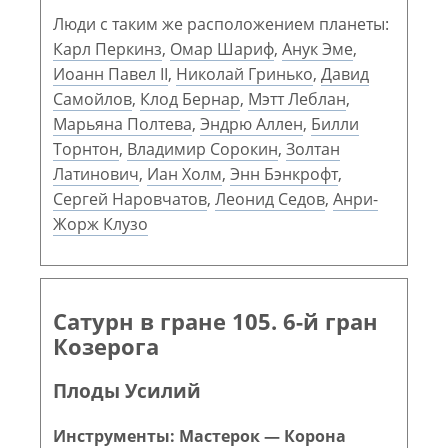
Люди с таким же расположением планеты:
Карл Перкинз
,
Омар Шариф
,
Анук Эме
,
Иоанн Павел II
,
Николай Гринько
,
Давид
Самойлов
,
Клод Бернар
,
Мэтт Леблан
,
Марьяна Полтева
,
Эндрю Аллен
,
Билли
Торнтон
,
Владимир Сорокин
,
Золтан
Латинович
,
Иан Холм
,
Энн Бэнкрофт
,
Сергей Наровчатов
,
Леонид Седов
,
Анри-
Жорж Клузо
Сатурн в гране 105. 6-й гран
Козерога
Плоды Усилий
Инструменты: Мастерок — Корона