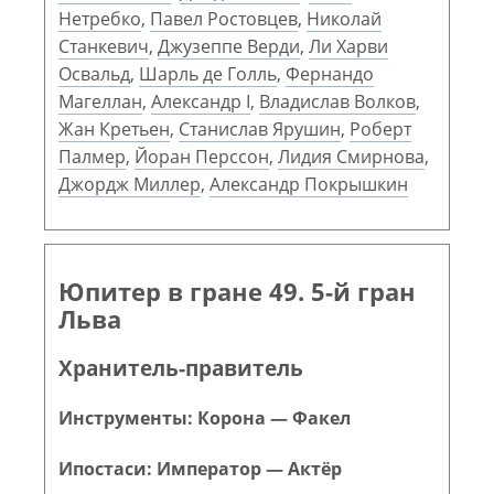
Нетребко
,
Павел Ростовцев
,
Николай
Станкевич
,
Джузеппе Верди
,
Ли Харви
Освальд
,
Шарль де Голль
,
Фернандо
Магеллан
,
Александр I
,
Владислав Волков
,
Жан Кретьен
,
Станислав Ярушин
,
Роберт
Палмер
,
Йоран Перссон
,
Лидия Смирнова
,
Джордж Миллер
,
Александр Покрышкин
Юпитер в гране 49. 5-й гран
Льва
Хранитель-правитель
Инструменты: Корона — Факел
Ипостаси: Император — Актёр