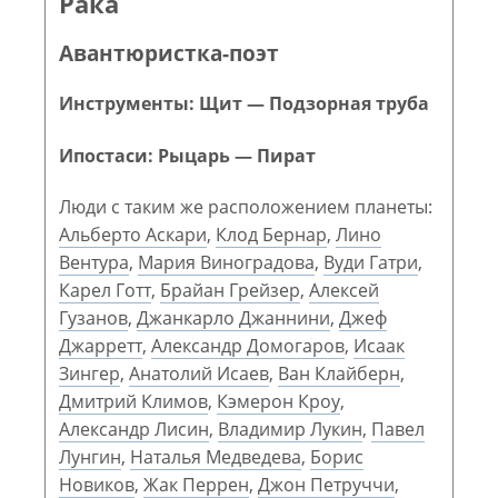
Рака
Авантюристка-поэт
Инструменты: Щит — Подзорная труба
Ипостаси: Рыцарь — Пират
Люди с таким же расположением планеты:
Альберто Аскари
,
Клод Бернар
,
Лино
Вентура
,
Мария Виноградова
,
Вуди Гатри
,
Карел Готт
,
Брайан Грейзер
,
Алексей
Гузанов
,
Джанкарло Джаннини
,
Джеф
Джарретт
,
Александр Домогаров
,
Исаак
Зингер
,
Анатолий Исаев
,
Ван Клайберн
,
Дмитрий Климов
,
Кэмерон Кроу
,
Александр Лисин
,
Владимир Лукин
,
Павел
Лунгин
,
Наталья Медведева
,
Борис
Новиков
,
Жак Перрен
,
Джон Петруччи
,