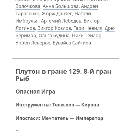
Волочкова
,
Анна Большова
,
Андрей
Тарасенко
,
Жорж Дантес
,
Натали
Имбрулья
,
Артемий Лебедев
,
Виктор
Логинов
,
Виктор Козлов
,
Гари Невилл
,
Дрю
Беримор
,
Ольга Будина
,
Ники Тейлор
,
Урбен Леверье
,
Бувайса Сайтиев
Плутон в гране 129. 8-й гран
Рыб
Опасная Игра
Инструменты: Телескоп — Корона
Ипостаси: Мечтатель — Император