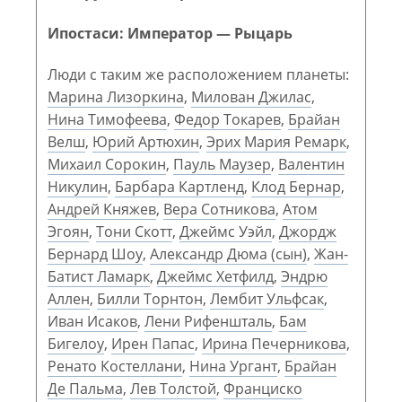
Ипостаси: Император — Рыцарь
Люди с таким же расположением планеты:
Марина Лизоркина
,
Милован Джилас
,
Нина Тимофеева
,
Федор Токарев
,
Брайан
Велш
,
Юрий Артюхин
,
Эрих Мария Ремарк
,
Михаил Сорокин
,
Пауль Маузер
,
Валентин
Никулин
,
Барбара Картленд
,
Клод Бернар
,
Андрей Княжев
,
Вера Сотникова
,
Атом
Эгоян
,
Тони Скотт
,
Джеймс Уэйл
,
Джордж
Бернард Шоу
,
Александр Дюма (сын)
,
Жан-
Батист Ламарк
,
Джеймс Хетфилд
,
Эндрю
Аллен
,
Билли Торнтон
,
Лембит Ульфсак
,
Иван Исаков
,
Лени Рифеншталь
,
Бам
Бигелоу
,
Ирен Папас
,
Ирина Печерникова
,
Ренато Костеллани
,
Нина Ургант
,
Брайан
Де Пальма
,
Лев Толстой
,
Франциско