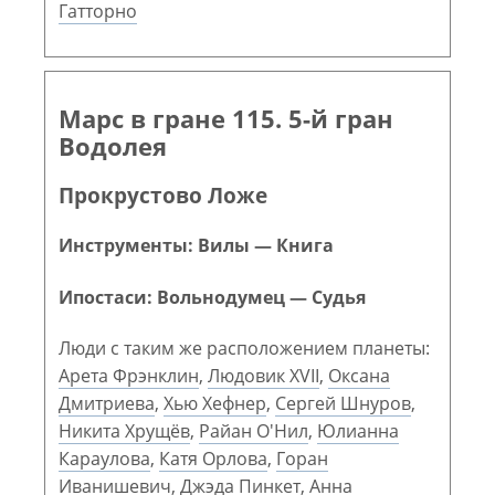
Гатторно
Марс в гране 115. 5-й гран
Водолея
Прокрустово Ложе
Инструменты: Вилы — Книга
Ипостаси: Вольнодумец — Судья
Люди с таким же расположением планеты:
Арета Фрэнклин
,
Людовик XVII
,
Оксана
Дмитриева
,
Хью Хефнер
,
Сергей Шнуров
,
Никита Хрущёв
,
Райан О'Нил
,
Юлианна
Караулова
,
Катя Орлова
,
Горан
Иванишевич
,
Джэда Пинкет
,
Анна