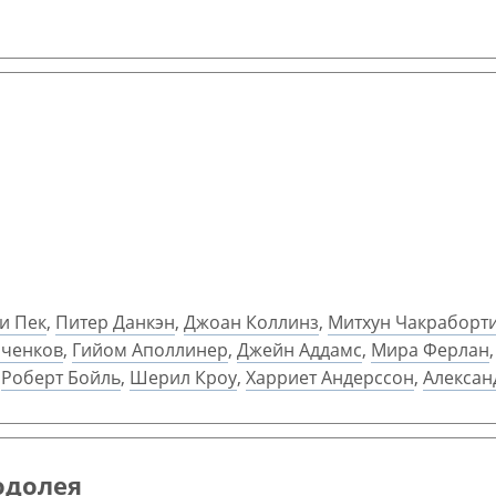
и Пек
,
Питер Данкэн
,
Джоан Коллинз
,
Митхун Чакраборт
иченков
,
Гийом Аполлинер
,
Джейн Аддамс
,
Мира Ферлан
,
Роберт Бойль
,
Шерил Кроу
,
Харриет Андерссон
,
Алексан
одолея