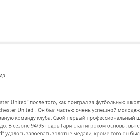
ода
r United" после того, как поиграл за футбольную школу
hester United". Он был частью очень успешной молодеж
авную команду клуба. Свой первый профессиональный шаг
до. В сезоне 94/95 годов Гари стал игроком основы, выт
d" удалось завоевать золотые медали, кроме того он был