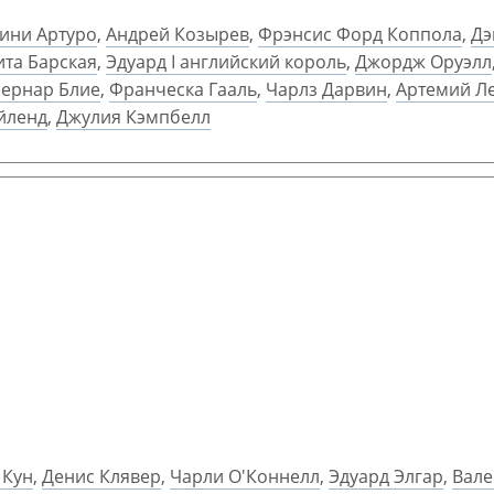
ини Артуро
,
Андрей Козырев
,
Фрэнсис Форд Коппола
,
Дэ
та Барская
,
Эдуард I английский король
,
Джордж Оруэлл
Бернар Блие
,
Франческа Гааль
,
Чарлз Дарвин
,
Артемий Л
йленд
,
Джулия Кэмпбелл
 Кун
,
Денис Клявер
,
Чарли О'Коннелл
,
Эдуард Элгар
,
Вале