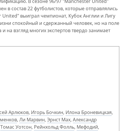
ификацию. В сезоне 96/97 "Manchester United"
ен в состав 22 футболистов, которые отправлялись
er United" выиграл чемпионат, Кубок Англии и Лигу
 жизни спокойный и сдержанный человек, но на поле
 и на взгляд многих экспертов твердо занимает
сей Арлюков
,
Игорь Бочкин
,
Илона Броневицкая
,
ьменков
,
Ли Марвин
,
Эрнст Мах
,
Александр
,
Томас Уотсон
,
Рейнхольд Фолль
,
Мефодий
,