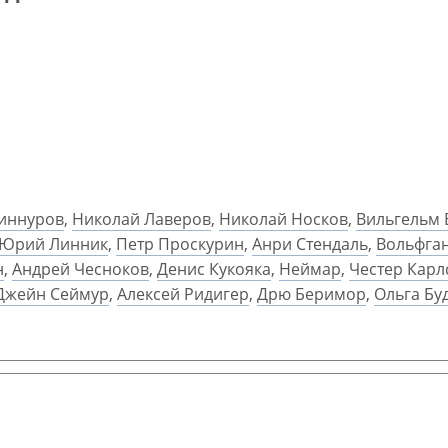
иннуров
,
Николай Лаверов
,
Николай Носков
,
Вильгельм 
Юрий Линник
,
Петр Проскурин
,
Анри Стендаль
,
Вольфга
н
,
Андрей Чесноков
,
Денис Кукояка
,
Неймар
,
Честер Карл
Джейн Сеймур
,
Алексей Ридигер
,
Дрю Беримор
,
Ольга Бу