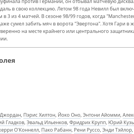
уфинала против Германии, он отбывал матчевую дисквал
аль в свою коллекцию. Летом 98 года Невилл был включ
 в 3 из 4 матчей. В сезоне 98/99 годов, когда "Manchest
даже сумел забить мяч в ворота "Эвертона". Хотя Гари в
уверенно на месте крайнего или центрального защитника
лии.
долея
 Джордан
,
Пэрис Хилтон
,
Йоко Оно
,
Энтони Айомми
,
Алек
ий Гладков
,
Эвальд Ильенков
,
Фридрих Крупп
,
Юрий Куз
ерри О'Коннелл
,
Пако Рабанн
,
Рени Руссо
,
Энди Тэйлор