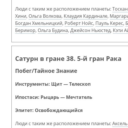
Люди с таким же расположением планеты:
Тоскан
Хини
,
Ольга Волкова
,
Клаудия Кардинале
,
Маргари
Богдан Хмельницкий
,
Роберт Нойс
,
Пауль Керес
,
Беримор
,
Ольга Будина
,
Джейсон Ньюстед
,
Кэти А
Сатурн в гране 38. 5-й гран Рака
Побег/Тайное Знание
Инструменты: Щит — Телескоп
Ипостаси: Рыцарь — Мечтатель
Эпитет: Освобождающийся
Люди с таким же расположением планеты:
Аксель