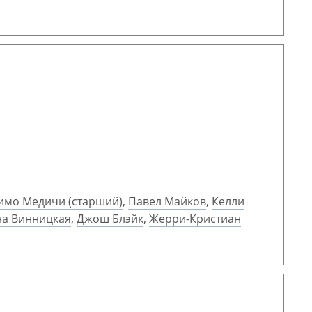
имо Медичи (старший)
,
Павел Майков
,
Келли
на Винницкая
,
Джош Блэйк
,
Жерри-Кристиан