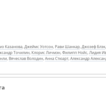
мо Казанова
,
Джеймс Уотсон
,
Рави Шанкар
,
Джозеф Блэк
ксандр Точилин
,
Клорис Личмэн
,
Филипп Нойс
,
Лидия И
энли
,
Вячеслав Володин
,
Анна Стюарт
,
Александр Алекса
га