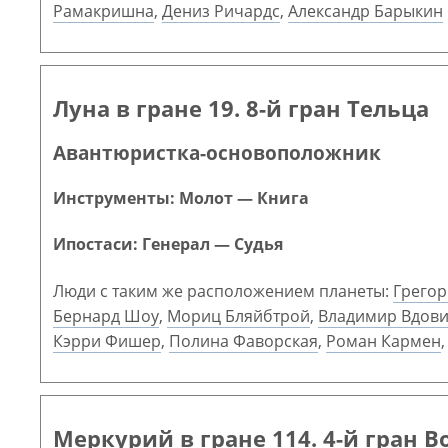
Рамакришна
,
Дениз Ричардс
,
Александр Барыкин
Луна в гране 19. 8-й гран Тельца
Авантюристка-основоположник
Инструменты: Молот — Книга
Ипостаси: Генерал — Судья
Люди с таким же расположением планеты:
Грегор
Бернард Шоу
,
Мориц Бляйбтрой
,
Владимир Вдов
Кэрри Фишер
,
Полина Фаворская
,
Роман Кармен
Меркурий в гране 114. 4-й гран В