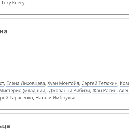
,
Tory Keery
она
ст
,
Елена Лиховцева
,
Хуан Монтойя
,
Сергей Тетюхин
,
Коз
Мистерио (младший)
,
Джованни Рибизи
,
Жан Расин
,
Але
рей Тарасенко
,
Натали Имбрулья
ьца