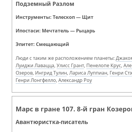
Подземный Разлом
Инструменты: Телескоп — Щит
Ипостаси: Мечтатель — Рыцарь
Эпитет: Смещающий
Люди с таким же расположением планеты:
Джако
Луиджи Лавацца
,
Улисс Грант
,
Пенелопе Крус
,
Але
Озеров
,
Ингрид Тулин
,
Лариса Луппиан
,
Генри Ст
Генри Лонгфелло
,
Александр Роу
Марс в гране 107. 8-й гран Козеро
Авантюристка-писатель