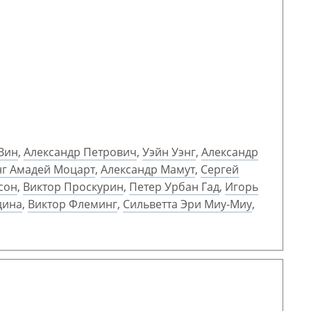
Вин
,
Александр Петрович
,
Уэйн Уэнг
,
Александр
нг Амадей Моцарт
,
Александр Мамут
,
Сергей
сон
,
Виктор Проскурин
,
Петер Урбан Гад
,
Игорь
дина
,
Виктор Флеминг
,
Сильветта Эри Миу-Миу
,