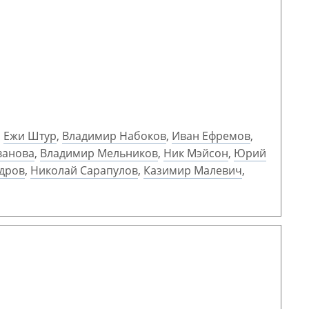
,
Ежи Штур
,
Владимир Набоков
,
Иван Ефремов
,
ванова
,
Владимир Мельников
,
Ник Мэйсон
,
Юрий
ндров
,
Николай Сарапулов
,
Казимир Малевич
,