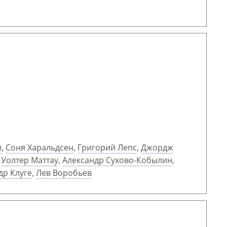
и
,
Соня Харальдсен
,
Григорий Лепс
,
Джордж
,
Уолтер Маттау
,
Александр Сухово-Кобылин
,
др Клуге
,
Лев Воробьев