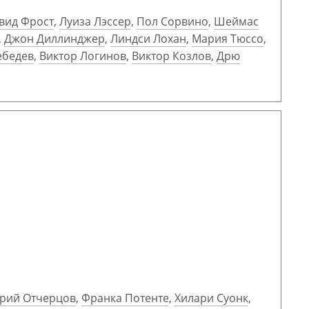
вид Фрост
,
Луиза Лэссер
,
Пол Сорвино
,
Шеймас
,
Джон Диллинджер
,
Линдси Лохан
,
Мария Тюссо
,
ебедев
,
Виктор Логинов
,
Виктор Козлов
,
Дрю
рий Отчерцов
,
Франка Потенте
,
Хилари Суонк
,