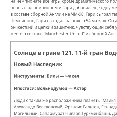
на чемпионате все игры кроме драматического пол
вновь стал чемпионом и Гари добавил еще одну мед
в составе сборной Англии на ЧМ-98. Гари сыграл там
Чемпионов, Гари выходил на поле в 54 матчах. Он 
он жесткий и цепкий защитник, чувствующий себя 
место в составе "Manchester United" и сборной Анг
Солнце в гране 121. 11-й гран Во
Новый Наследник
Инструменты: Вилы — Факел
Ипостаси: Вольнодумец — Актёр
Люди с таким же расположением планеты:
Майкл
Александр Веселовский
,
Фрэнсис Гальтон
,
Геннад
Могильный
,
Сапармурат Ниязов Туркменбаши
,
Дж