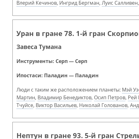
Влерий Кечинов
,
Ингрид Бергман
,
Луис Салливен
Уран в гране 78. 1-й гран Скорпи
Завеса Тумана
Инструменты: Серп — Серп
Ипостаси: Паладин — Паладин
Люди с таким же расположением планеты:
Мэй Уэ
Мартин
,
Владимир Бенедиктов
,
Осип Петров
,
Рей 
Тчуйсе
,
Виктор Васильев
,
Николай Голованов
,
Анд
Нептун в гране 93. 5-й гран Стрел