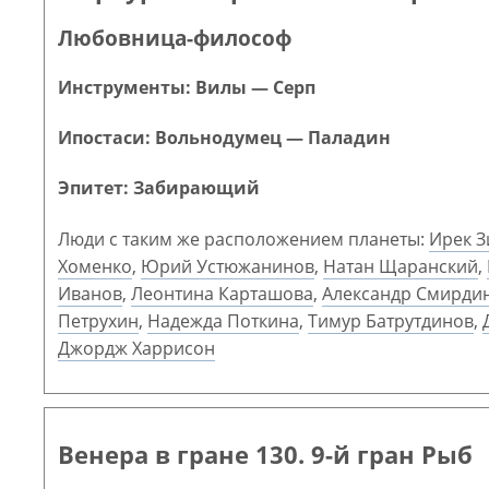
Любовница-философ
Инструменты: Вилы — Серп
Ипостаси: Вольнодумец — Паладин
Эпитет: Забирающий
Люди с таким же расположением планеты:
Ирек З
Хоменко
,
Юрий Устюжанинов
,
Натан Щаранский
,
Иванов
,
Леонтина Карташова
,
Александр Смирди
Петрухин
,
Надежда Поткина
,
Тимур Батрутдинов
,
Джордж Харрисон
Венера в гране 130. 9-й гран Рыб