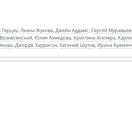
 Герцль
,
Лиана Жукова
,
Джейн Аддамс
,
Сергей Муравьев
Вознесенский
,
Юлия Ахмедова
,
Кристина Агилера
,
Карло
якова
,
Джордж Харрисон
,
Евгений Шутов
,
Ирина Кремен