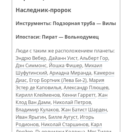
Наследник-пророк
Инструменты: Подзорная труба — Вилы
Ипостаси: Пират — Вольнодумец
Люди с таким же расположением планеты:
Эндрю Вебер
,
Дайанн Уист
,
Альберт Гор
,
Дэн Симмонс
,
Йошка Фишер
,
Михаил
Шуфутинский
,
Ариадна Миранда
,
Камерон
Диас
,
Егор Бортник (Лева Би-2)
,
Мария
Эстер де Каповилья
,
Александр Плющев
,
Кирилл Клейменов
,
Кенни Гарретт
,
Жан
Клод Ван Дамм
,
Николай Петров
,
Владимир Кулаков
,
Жан Батист Шарден
,
Иван Ярыгин
,
Билле Аугуст
,
Игорь
Родионов
,
Николай Старшинов
,
Карл
Дрейер
,
Пьерлуиджи Коллина
,
Мег Тилли
,