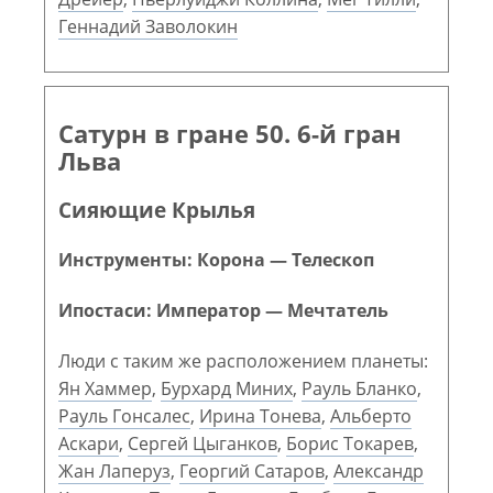
Геннадий Заволокин
Сатурн в гране 50. 6-й гран
Льва
Сияющие Крылья
Инструменты: Корона — Телескоп
Ипостаси: Император — Мечтатель
Люди с таким же расположением планеты:
Ян Хаммер
,
Бурхард Миних
,
Рауль Бланко
,
Рауль Гонсалес
,
Ирина Тонева
,
Альберто
Аскари
,
Сергей Цыганков
,
Борис Токарев
,
Жан Лаперуз
,
Георгий Сатаров
,
Александр