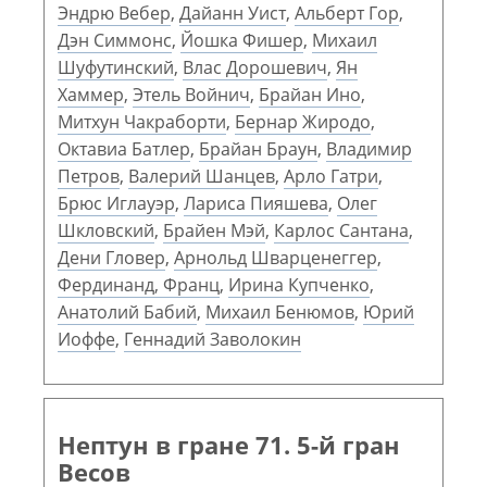
Эндрю Вебер
,
Дайанн Уист
,
Альберт Гор
,
Дэн Симмонс
,
Йошка Фишер
,
Михаил
Шуфутинский
,
Влас Дорошевич
,
Ян
Хаммер
,
Этель Войнич
,
Брайан Ино
,
Митхун Чакраборти
,
Бернар Жиродо
,
Октавиа Батлер
,
Брайан Браун
,
Владимир
Петров
,
Валерий Шанцев
,
Арло Гатри
,
Брюс Иглауэр
,
Лариса Пияшева
,
Олег
Шкловский
,
Брайен Мэй
,
Карлос Сантана
,
Дени Гловер
,
Арнольд Шварценеггер
,
Фердинанд, Франц
,
Ирина Купченко
,
Анатолий Бабий
,
Михаил Бенюмов
,
Юрий
Иоффе
,
Геннадий Заволокин
Нептун в гране 71. 5-й гран
Весов