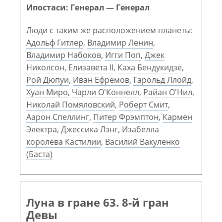
Ипостаси: Генерал — Генерал
Люди с таким же расположением планеты:
Адольф Гитлер
,
Владимир Ленин
,
Владимир Набоков
,
Игги Поп
,
Джек
Николсон
,
Елизавета II
,
Каха Бендукидзе
,
Рой Дюпуи
,
Иван Ефремов
,
Гарольд Ллойд
,
Хуан Миро
,
Чарли О'Коннелл
,
Райан О'Нил
,
Николай Помяловский
,
Роберт Смит
,
Аарон Спеллинг
,
Питер Фрэмптон
,
Кармен
Электра
,
Джессика Лэнг
,
Изабелла
королева Кастилии
,
Василий Вакуленко
(Баста)
Луна в гране 63. 8-й гран
Девы