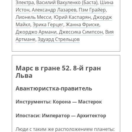
Электра
,
Василий Вакуленко (Баста)
,
Шина
Истон
,
Александр Лазарев
,
Пэм Грайер
,
Лионель Месси
,
Юрий Каспарян
,
Джордж
Майкл
,
Эрика Герцег
,
Жанна Фриске
,
Джорджо Армани
,
Джессика Симпсон
,
Вия
Артмане
,
Эдуард Стрельцов
Марс в гране 52. 8-й гран
Льва
Авантюристка-правитель
Инструменты: Корона — Мастерок
Ипостаси: Император — Архитектор
Люди с таким же расположением планеты: