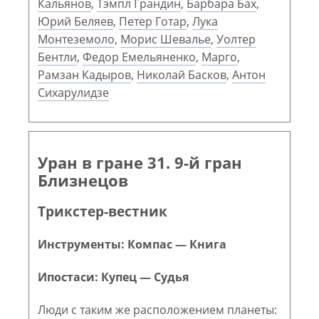
Кальянов
,
Тэмпл Грандин
,
Барбара Бах
,
Юрий Беляев
,
Петер Готар
,
Лука
Монтеземоло
,
Морис Шевалье
,
Уолтер
Бентли
,
Федор Емельяненко
,
Марго
,
Рамзан Кадыров
,
Николай Басков
,
Антон
Сихарулидзе
Уран в гране 31. 9-й гран
Близнецов
Трикстер-вестник
Инструменты: Компас — Книга
Ипостаси: Купец — Судья
Люди с таким же расположением планеты: