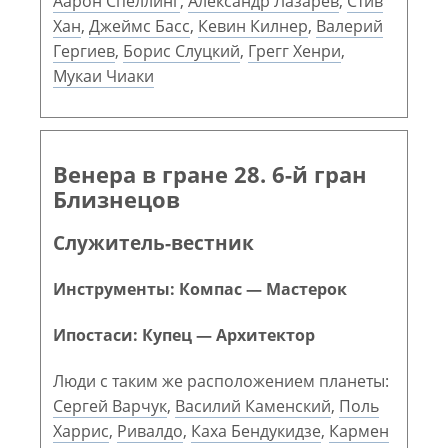
Аарон Спеллинг
,
Александр Лазарев
,
Стив
Хан
,
Джеймс Басс
,
Кевин Килнер
,
Валерий
Гергиев
,
Борис Слуцкий
,
Грегг Хенри
,
Мукаи Чиаки
Венера в гране 28. 6-й гран
Близнецов
Служитель-вестник
Инструменты: Компас — Мастерок
Ипостаси: Купец — Архитектор
Люди с таким же расположением планеты:
Сергей Варчук
,
Василий Каменский
,
Поль
Харрис
,
Ривалдо
,
Каха Бендукидзе
,
Кармен