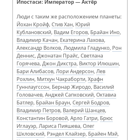
Ипостаси: Император — Актёр
Люди с таким же расположением планеты:
Йохан Кройф
,
Стив Хан
,
Юрий
Кублановский
,
Вадим Егоров
,
Брайан Ино
,
Владимир Качан
,
Екатерина Лахова
,
Александр Волков
,
Людмила Гладунко
,
Рон
Деннис
,
Джонатан Прайс
,
Светлана
Горячева
,
Джон Дикстра
,
Виктор Илюшин
,
Бари Алибасов
,
Лори Андерсон
,
Лев
Рохлин
,
Митхун Чакраборти
,
Храфн
Гуннлаугссон
,
Бернар Жиродо
,
Василий
Головачев
,
Анджей Сапковский
,
Октавиа
Батлер
,
Брайан Браун
,
Сергей Бодров
,
Владимир Петров
,
Валерий Шанцев
,
Константин Боровой
,
Арло Гатри
,
Брюс
Иглауэр
,
Лариса Пияшева
,
Олег
Шкловский
,
Рэндел Клайзер
,
Брайен Мэй
,