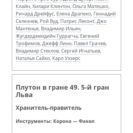
Клайн
,
Хилари Клинтон
,
Ольга Матешко
,
Ричард Дрейфус
,
Елена Драпеко
,
Геннадий
Селезнев
,
Рой Вуд
,
Патрис Леконт
,
Джо
Мантенья
,
Владимир Ильин
,
Жугдэрдэмидийн Гуррагча
,
Евгений
Трофимов
,
Джефф Линн
,
Павел Грачев
,
Владимир Стеклов
,
Сергей Игнатьев
,
Наталья Сайко
,
Карл Уэзерс
Плутон в гране 49. 5-й гран
Льва
Хранитель-правитель
Инструменты: Корона — Факел