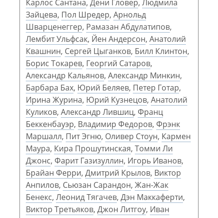
Карлос Сантана
,
Дени Гловер
,
Людмила
Зайцева
,
Пол Шредер
,
Арнольд
Шварценеггер
,
Рамазан Абдулатипов
,
Лембит Ульфсак
,
Йен Андерсон
,
Анатолий
Квашнин
,
Сергей Цыганков
,
Билл Клинтон
,
Борис Токарев
,
Георгий Сатаров
,
Александр Кальянов
,
Александр Минкин
,
Барбара Бах
,
Юрий Беляев
,
Петер Готар
,
Ирина Журина
,
Юрий Кузнецов
,
Анатолий
Куликов
,
Александр Лившиц
,
Франц
Беккенбауэр
,
Владимир Федоров
,
Фрэнк
Маршалл
,
Пит Эгню
,
Оливер Стоун
,
Кармен
Маура
,
Кира Прошутинская
,
Томми Ли
Джонс
,
Фарит Газизуллин
,
Игорь Иванов
,
Брайан Ферри
,
Дмитрий Крылов
,
Виктор
Анпилов
,
Сьюзан Сарандон
,
Жан-Жак
Бенекс
,
Леонид Тягачев
,
Дэн Маккаферти
,
Виктор Третьяков
,
Джон Литгоу
,
Иван