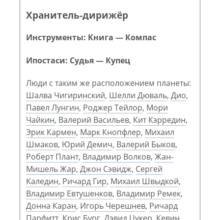
Хранитель-дирижёр
Инструменты: Книга — Компас
Ипостаси: Судья — Купец
Люди с таким же расположением планеты:
Шалва Чигиринский
,
Шелли Дюваль
,
Дио
,
Павел Лунгин
,
Роджер Тейлор
,
Мори
Чайкин
,
Валерий Васильев
,
Кит Кэрредин
,
Эрик Кармен
,
Марк Кнопфлер
,
Михаил
Шмаков
,
Юрий Демич
,
Валерий Быков
,
Роберт Плант
,
Владимир Волков
,
Жан-
Мишель Жар
,
Джон Сэвидж
,
Сергей
Каледин
,
Ричард Гир
,
Михаил Швыдкой
,
Владимир Евтушенков
,
Владимир Ремек
,
Донна Каран
,
Игорь Черешнев
,
Ричард
Парфитт
,
Крис Бург
,
Дэвид Цукер
,
Кевин