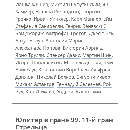
Йошка Фишер
,
Михаил Шуфутинский
,
Ян
Хаммер
,
Наташа Ричардсон
,
Георгий
Гречко
,
Ирвин Уинклер
,
Карл Маннергейм
,
Стефания Сандрелли
,
Генрик Венявский
,
Бой Джордж
,
Митрофан Греков
,
Джефф Бек
,
Артур Браун
,
Анатолий Мариенгоф
,
Александра Попова
,
Виктория Абриль
,
Ярно Трулли
,
Спенсер Дэвис
,
Мартин Шин
,
Игорь Шапошников
,
Марсель Десайи
,
Эми
Уайнхаус
,
Константин Воробьев
,
Альфред
Данхилл
,
Николай Волков
,
Сигурни Уивер
,
Михаил Астангов
,
Геннадий Селезнев
,
Рой
Вуд
,
Кон Итикава
,
Андрей Вышинский
Юпитер в гране 99. 11-й гран
Стрельца