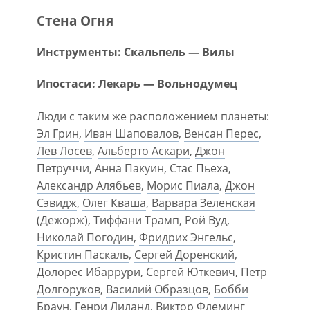
Стена Огня
Инструменты: Скальпель — Вилы
Ипостаси: Лекарь — Вольнодумец
Люди с таким же расположением планеты:
Эл Грин
,
Иван Шаповалов
,
Венсан Перес
,
Лев Лосев
,
Альберто Аскари
,
Джон
Петруччи
,
Анна Пакуин
,
Стас Пьеха
,
Александр Алябьев
,
Морис Пиала
,
Джон
Сэвидж
,
Олег Кваша
,
Варвара Зеленская
(Дежорж)
,
Тиффани Трамп
,
Рой Вуд
,
Николай Погодин
,
Фридрих Энгельс
,
Кристин Паскаль
,
Сергей Доренский
,
Долорес Ибаррури
,
Сергей Юткевич
,
Петр
Долгоруков
,
Василий Образцов
,
Бобби
Браун
,
Генри Лиланд
,
Виктор Флеминг