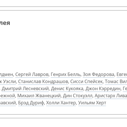
олея
Олдмен
,
Сергей Лавров
,
Генрих Белль
,
Зоя Федорова
,
Евге
к Уэсли
,
Станислав Кондрашов
,
Сисси Спейсек
,
Томас Ви
,
Дмитрий Лесневский
,
Денис Кукояка
,
Джон Кэрредин
,
Г
режной
,
Михаил Жванецкий
,
Дин Стокуэлл
,
Аристарх Лив
авский
,
Брэд Дуриф
,
Холли Хантер
,
Уильям Херт