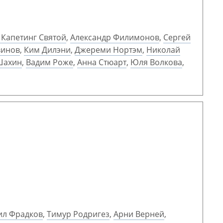
 Капетинг Святой
,
Александр Филимонов
,
Сергей
винов
,
Ким Дилэни
,
Джереми Нортэм
,
Николай
Шахин
,
Вадим Роже
,
Анна Стюарт
,
Юля Волкова
,
ил Фрадков
,
Тимур Родригез
,
Арни Верней
,