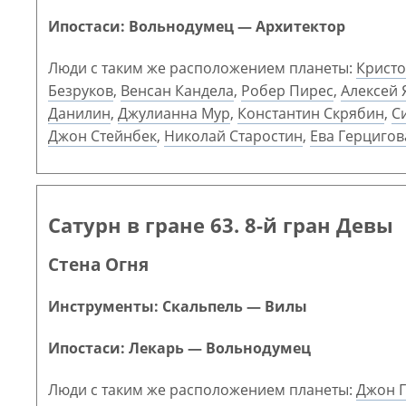
Ипостаси: Вольнодумец — Архитектор
Люди с таким же расположением планеты:
Крист
Безруков
,
Венсан Кандела
,
Робер Пирес
,
Алексей
Данилин
,
Джулианна Мур
,
Константин Скрябин
,
С
Джон Стейнбек
,
Николай Старостин
,
Ева Герцигов
Сатурн в гране 63. 8-й гран Девы
Стена Огня
Инструменты: Скальпель — Вилы
Ипостаси: Лекарь — Вольнодумец
Люди с таким же расположением планеты:
Джон 