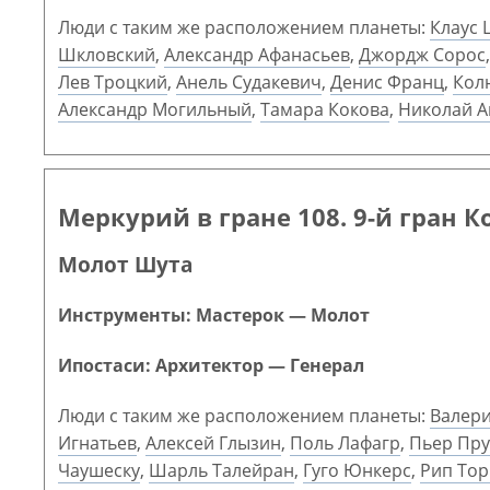
Люди с таким же расположением планеты:
Клаус
Шкловский
,
Александр Афанасьев
,
Джордж Сорос
Лев Троцкий
,
Анель Судакевич
,
Денис Франц
,
Кол
Александр Могильный
,
Тамара Кокова
,
Николай А
Меркурий в гране 108. 9-й гран К
Молот Шута
Инструменты: Мастерок — Молот
Ипостаси: Архитектор — Генерал
Люди с таким же расположением планеты:
Валер
Игнатьев
,
Алексей Глызин
,
Поль Лафагр
,
Пьер Пр
Чаушеску
,
Шарль Талейран
,
Гуго Юнкерс
,
Рип Тор