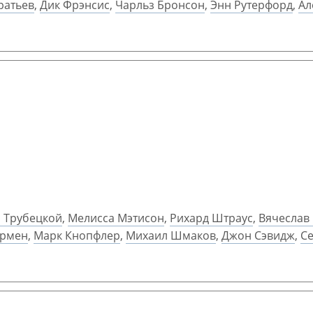
ратьев
,
Дик Фрэнсис
,
Чарльз Бронсон
,
Энн Рутерфорд
,
Ал
 Трубецкой
,
Мелисса Мэтисон
,
Рихард Штраус
,
Вячеслав
армен
,
Марк Кнопфлер
,
Михаил Шмаков
,
Джон Сэвидж
,
Се