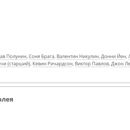
ав Полунин
,
Соня Брага
,
Валентин Никулин
,
Донни Йен
,
чи (старший)
,
Кевин Ричардсон
,
Виктор Павлов
,
Джон Л
олея