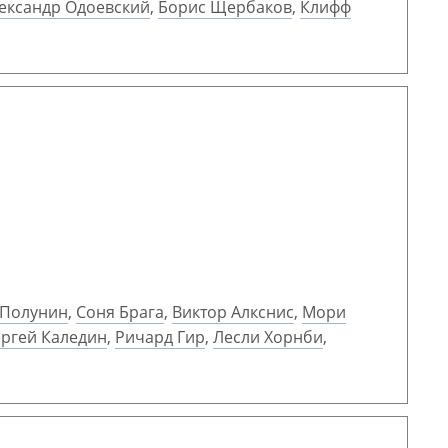
ександр Одоевский
,
Борис Щербаков
,
Клифф
 Полунин
,
Соня Брага
,
Виктор Алкснис
,
Мори
ргей Каледин
,
Ричард Гир
,
Лесли Хорнби
,