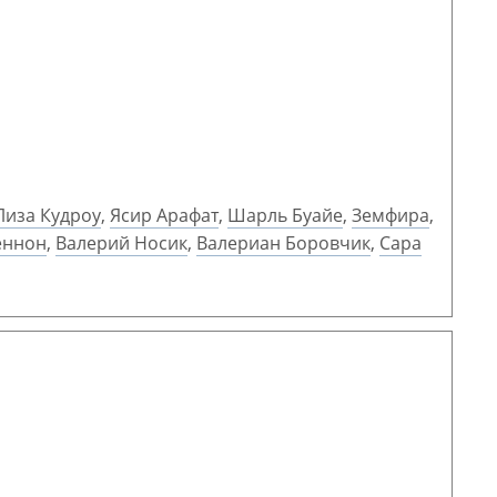
Лиза Кудроу
,
Ясир Арафат
,
Шарль Буайе
,
Земфира
,
еннон
,
Валерий Носик
,
Валериан Боровчик
,
Сара