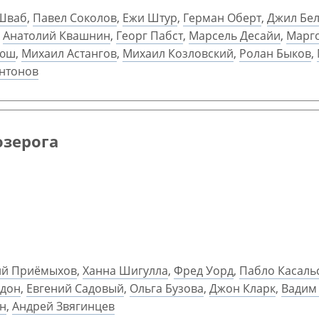
 Шваб
,
Павел Соколов
,
Ежи Штур
,
Герман Оберт
,
Джил Бел
,
Анатолий Квашнин
,
Георг Пабст
,
Марсель Десайи
,
Марг
юш
,
Михаил Астангов
,
Михаил Козловский
,
Ролан Быков
,
нтонов
озерога
ий Приёмыхов
,
Ханна Шигулла
,
Фред Уорд
,
Пабло Касаль
удон
,
Евгений Садовый
,
Ольга Бузова
,
Джон Кларк
,
Вадим
н
,
Андрей Звягинцев