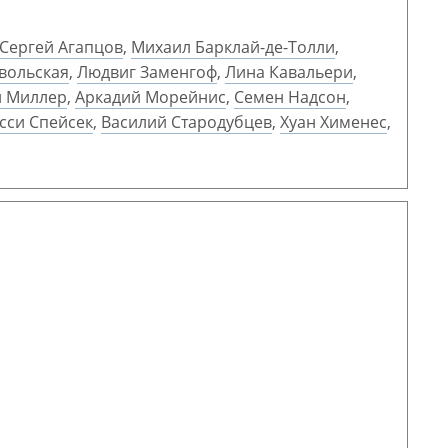
Сергей Агапцов
,
Михаил Барклай-де-Толли
,
вольская
,
Людвиг Заменгоф
,
Лина Кавальери
,
и Миллер
,
Аркадий Морейнис
,
Семен Надсон
,
сси Спейсек
,
Василий Стародубцев
,
Хуан Хименес
,