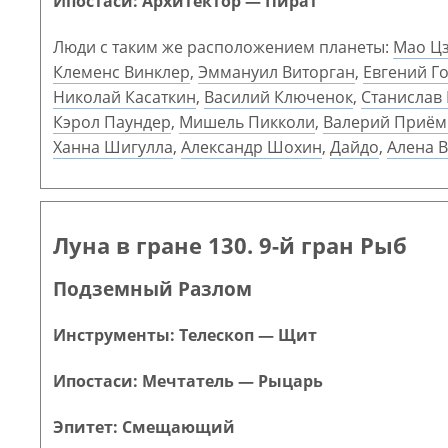
Ипостаси: Архитектор — Пират
Люди с таким же расположением планеты:
Мао Ц
Клеменс Винклер
,
Эммануил Виторган
,
Евгений Г
Николай Касаткин
,
Василий Ключенок
,
Станислав
Кэрол Паундер
,
Мишель Пикколи
,
Валерий Приём
Ханна Шигулла
,
Александр Шохин
,
Дайдо
,
Алена 
Луна в гране 130. 9-й гран Рыб
Подземный Разлом
Инструменты: Телескоп — Щит
Ипостаси: Мечтатель — Рыцарь
Эпитет: Смещающий