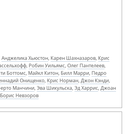
,
Анджелика Хьюстон
,
Карен Шахназаров
,
Крис
ассельхофф
,
Робин Уильямс
,
Олег Пантелеев
,
ти Боттомс
,
Майкл Китон
,
Билл Марри
,
Педро
еннадий Онищенко
,
Крис Норман
,
Джон Кэнди
,
берто Манчини
,
Эва Шикульска
,
Эд Харрис
,
Джоан
Борис Невзоров