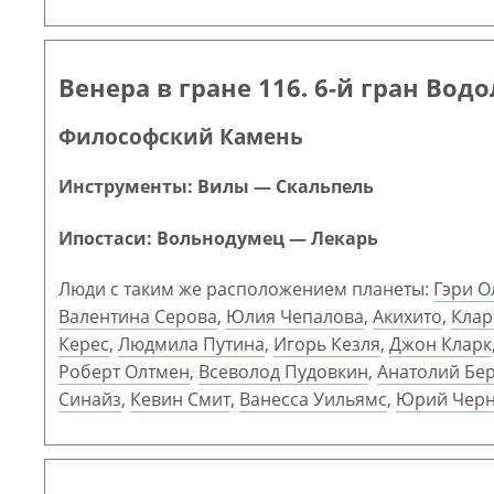
Венера в гране 116. 6-й гран Вод
Философский Камень
Инструменты: Вилы — Скальпель
Ипостаси: Вольнодумец — Лекарь
Люди с таким же расположением планеты:
Гэри 
Валентина Серова
,
Юлия Чепалова
,
Акихито
,
Клар
Керес
,
Людмила Путина
,
Игорь Кезля
,
Джон Кларк
Роберт Олтмен
,
Всеволод Пудовкин
,
Анатолий Бе
Синайз
,
Кевин Смит
,
Ванесса Уильямс
,
Юрий Черн