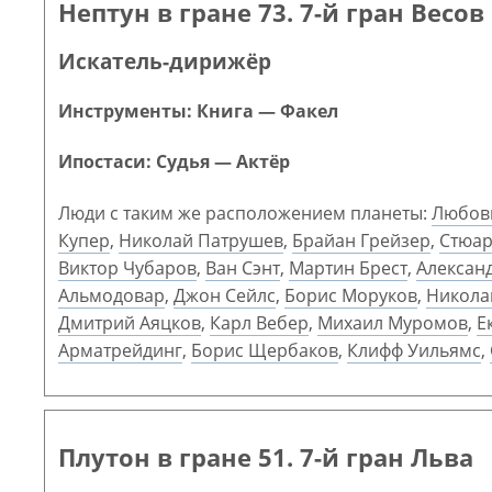
Нептун в гране 73. 7-й гран Весов
Искатель-дирижёр
Инструменты: Книга — Факел
Ипостаси: Судья — Актёр
Люди с таким же расположением планеты:
Любов
Купер
,
Николай Патрушев
,
Брайан Грейзер
,
Стюар
Виктор Чубаров
,
Ван Сэнт
,
Мартин Брест
,
Алексан
Альмодовар
,
Джон Сейлс
,
Борис Моруков
,
Никола
Дмитрий Аяцков
,
Карл Вебер
,
Михаил Муромов
,
Е
Арматрейдинг
,
Борис Щербаков
,
Клифф Уильямс
,
Плутон в гране 51. 7-й гран Льва