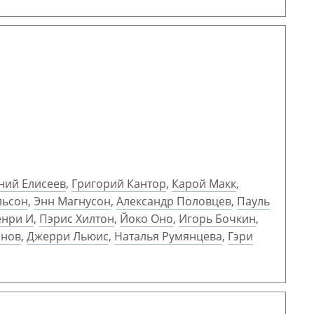
ний Елисеев
,
Григорий Кантор
,
Карой Макк
,
льсон
,
Энн Магнусон
,
Александр Половцев
,
Пауль
енри И
,
Пэрис Хилтон
,
Йоко Оно
,
Игорь Бочкин
,
анов
,
Джерри Льюис
,
Наталья Румянцева
,
Гэри