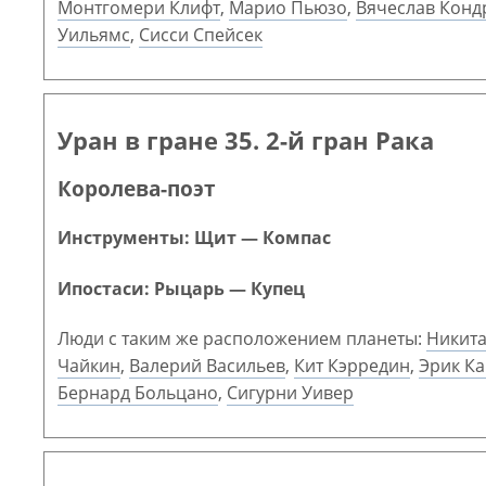
Монтгомери Клифт
,
Марио Пьюзо
,
Вячеслав Конд
Уильямс
,
Сисси Спейсек
Уран в гране 35. 2-й гран Рака
Королева-поэт
Инструменты: Щит — Компас
Ипостаси: Рыцарь — Купец
Люди с таким же расположением планеты:
Никита
Чайкин
,
Валерий Васильев
,
Кит Кэрредин
,
Эрик К
Бернард Больцано
,
Сигурни Уивер