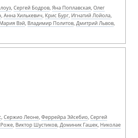
лоуз
,
Сергей Бодров
,
Яна Поплавская
,
Олег
о
,
Анна Хилькевич
,
Крис Бург
,
Игнатий Лойола
,
Мария Вэй
,
Владимир Политов
,
Дмитрий Львов
,
с
,
Сержио Леоне
,
Феррейра Эйсебио
,
Сергей
 Роже
,
Виктор Шустиков
,
Доминик Гашек
,
Николае