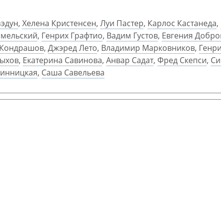
зэдун
,
Хелена Кристенсен
,
Луи Пастер
,
Карлос Кастанеда
,
омельский
,
Генрих Графтио
,
Вадим Густов
,
Евгения Добро
 Кондрашов
,
Джэред Лето
,
Владимир Марковников
,
Генр
ыхов
,
Екатерина Савинова
,
Анвар Садат
,
Фред Скепси
,
Си
Винницкая
,
Саша Савельева