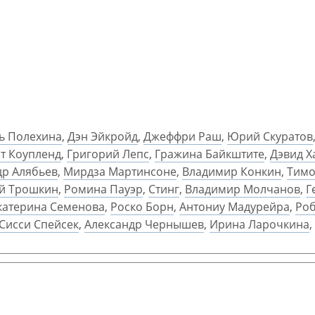
ь Полехина
,
Дэн Эйкройд
,
Джеффри Раш
,
Юрий Скуратов
т Коупленд
,
Григорий Лепс
,
Гражина Байкштите
,
Дэвид Х
др Алябьев
,
Мирдза Мартинсоне
,
Владимир Конкин
,
Тимо
й Трошкин
,
Ромина Пауэр
,
Стинг
,
Владимир Молчанов
,
Г
катерина Семенова
,
Роско Борн
,
Антониу Мадурейра
,
Ро
Сисси Спейсек
,
Александр Чернышев
,
Ирина Ларочкина
,