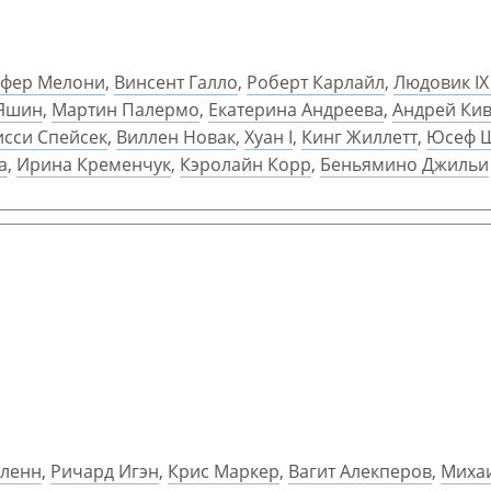
офер Мелони
,
Винсент Галло
,
Роберт Карлайл
,
Людовик IX
 Яшин
,
Мартин Палермо
,
Екатерина Андреева
,
Андрей Ки
исси Спейсек
,
Виллен Новак
,
Хуан I
,
Кинг Жиллетт
,
Юсеф 
а
,
Ирина Кременчук
,
Кэролайн Корр
,
Беньямино Джильи
Гленн
,
Ричард Игэн
,
Крис Маркер
,
Вагит Алекперов
,
Миха