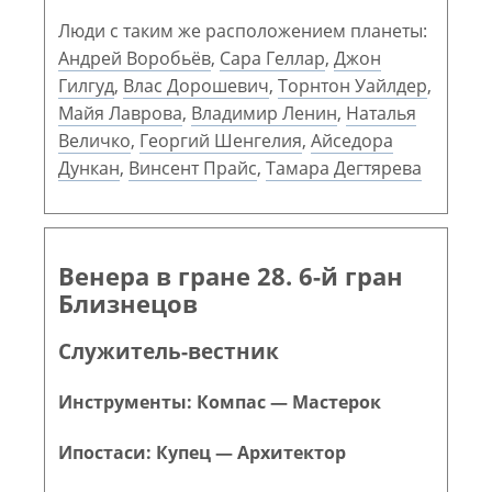
Люди с таким же расположением планеты:
Андрей Воробьёв
,
Сара Геллар
,
Джон
Гилгуд
,
Влас Дорошевич
,
Торнтон Уайлдер
,
Майя Лаврова
,
Владимир Ленин
,
Наталья
Величко
,
Георгий Шенгелия
,
Айседора
Дункан
,
Винсент Прайс
,
Тамара Дегтярева
Венера в гране 28. 6-й гран
Близнецов
Служитель-вестник
Инструменты: Компас — Мастерок
Ипостаси: Купец — Архитектор