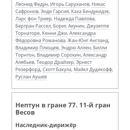
Леонид Федун
,
Игорь Саруханов
,
Никас
Сафронов
,
Энди Гарсия
,
Каха Бендукидзе
,
Ларс фон Триер
,
Надежда Павлова
,
Бертран Рассел
,
Борис Акунин
,
Джузеппе
Торнаторе
,
Кенни Джи
,
Александра
Фёдоровна Романова
,
Жан-Юнг Англанд
,
Владимир Плющев
,
Эндрю Аллен
,
Билли
Торнтон
,
Владимир Сорокин
,
Александр
Алябьев
,
Теодор Драйзер
,
Эрнест
Резерфорд
,
Скотт Бакула
,
Майкл Дудикофф
,
Руслан Аушев
Нептун в гране 77. 11-й гран
Весов
Наследник-дирижёр