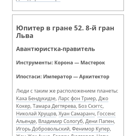
Юпитер в гране 52. 8-й гран
Льва
Авантюристка-правитель
Инструменты: Корона — Мастерок
Ипостаси: Император — Архитектор
Люди с таким же расположением планеты:
Каха Бендукидзе
,
Ларс фон Триер
,
Джо
Кокер
,
Тамара Дегтярева
,
Боз Скэггс
,
Николай Хрущов
,
Хуан Самаранч
,
Госсенс
Альенде
,
Владимир Сологуб
,
Дени Папен
,
Игорь Добровольский
,
Фенимор Купер
,