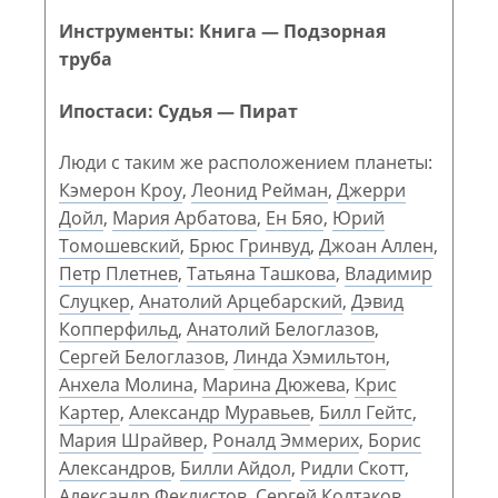
Инструменты: Книга — Подзорная
труба
Ипостаси: Судья — Пират
Люди с таким же расположением планеты:
Кэмерон Кроу
,
Леонид Рейман
,
Джерри
Дойл
,
Мария Арбатова
,
Ен Бяо
,
Юрий
Томошевский
,
Брюс Гринвуд
,
Джоан Аллен
,
Петр Плетнев
,
Татьяна Ташкова
,
Владимир
Слуцкер
,
Анатолий Арцебарский
,
Дэвид
Копперфильд
,
Анатолий Белоглазов
,
Сергей Белоглазов
,
Линда Хэмильтон
,
Анхела Молина
,
Марина Дюжева
,
Крис
Картер
,
Александр Муравьев
,
Билл Гейтс
,
Мария Шрайвер
,
Роналд Эммерих
,
Борис
Александров
,
Билли Айдол
,
Ридли Скотт
,
Александр Феклистов
,
Сергей Колтаков
,