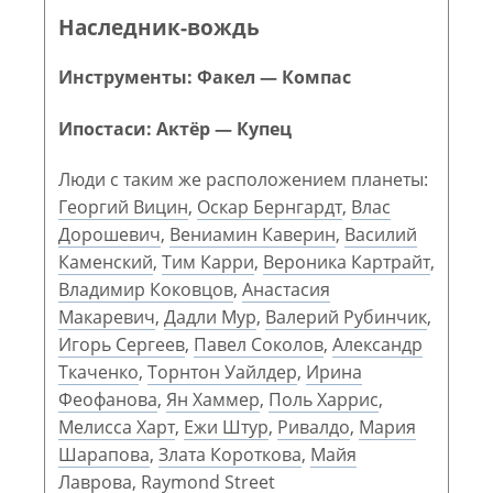
Наследник-вождь
Инструменты: Факел — Компас
Ипостаси: Актёр — Купец
Люди с таким же расположением планеты:
Георгий Вицин
,
Оскар Бернгардт
,
Влас
Дорошевич
,
Вениамин Каверин
,
Василий
Каменский
,
Тим Карри
,
Вероника Картрайт
,
Владимир Коковцов
,
Анастасия
Макаревич
,
Дадли Мур
,
Валерий Рубинчик
,
Игорь Сергеев
,
Павел Соколов
,
Александр
Ткаченко
,
Торнтон Уайлдер
,
Ирина
Феофанова
,
Ян Хаммер
,
Поль Харрис
,
Мелисса Харт
,
Ежи Штур
,
Ривалдо
,
Мария
Шарапова
,
Злата Короткова
,
Майя
Лаврова
,
Raymond Street