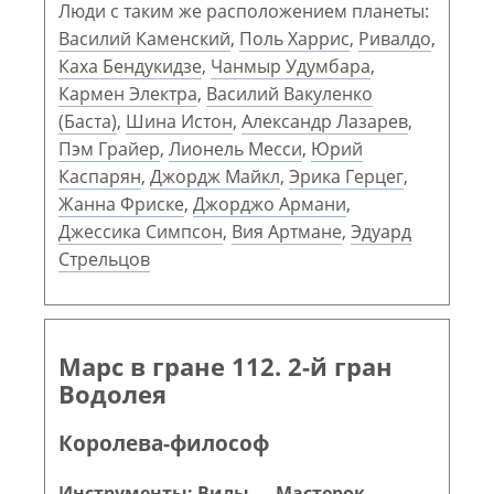
Люди с таким же расположением планеты:
Василий Каменский
,
Поль Харрис
,
Ривалдо
,
Каха Бендукидзе
,
Чанмыр Удумбара
,
Кармен Электра
,
Василий Вакуленко
(Баста)
,
Шина Истон
,
Александр Лазарев
,
Пэм Грайер
,
Лионель Месси
,
Юрий
Каспарян
,
Джордж Майкл
,
Эрика Герцег
,
Жанна Фриске
,
Джорджо Армани
,
Джессика Симпсон
,
Вия Артмане
,
Эдуард
Стрельцов
Марс в гране 112. 2-й гран
Водолея
Королева-философ
Инструменты: Вилы — Мастерок