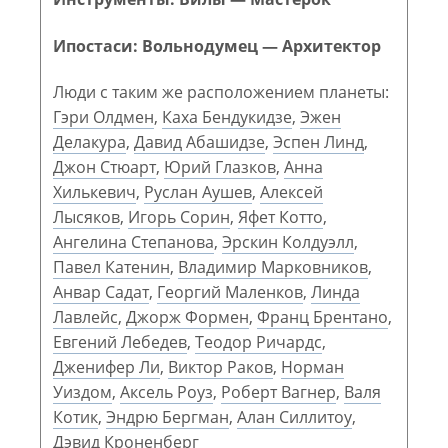
Ипостаси: Вольнодумец — Архитектор
Люди с таким же расположением планеты:
Гэри Олдмен
,
Каха Бендукидзе
,
Эжен
Делакура
,
Давид Абашидзе
,
Эспен Линд
,
Джон Стюарт
,
Юрий Глазков
,
Анна
Хилькевич
,
Руслан Аушев
,
Алексей
Лысяков
,
Игорь Сорин
,
Яфет Котто
,
Ангелина Степанова
,
Эрскин Колдуэлл
,
Павел Катенин
,
Владимир Марковников
,
Анвар Садат
,
Георгий Маленков
,
Линда
Лавлейс
,
Джорж Формен
,
Франц Брентано
,
Евгений Лебедев
,
Теодор Ричардс
,
Дженифер Ли
,
Виктор Раков
,
Норман
Уиздом
,
Аксель Роуз
,
Роберт Вагнер
,
Валя
Котик
,
Эндрю Бергман
,
Алан Силлитоу
,
Дэвид Кроненберг