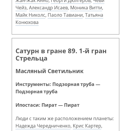
Жан-Жак Анно
,
Георги Дюлгеров
,
Чеви
Чейз
,
Александр Исаев
,
Моника Витти
,
Майк Николс
,
Паоло Тавиани
,
Татьяна
Конюхова
Сатурн в гране 89. 1-й гран
Стрельца
Масляный Светильник
Инструменты: Подзорная труба —
Подзорная труба
Ипостаси: Пират — Пират
Люди с таким же расположением планеты:
Надежда Чередниченко
,
Крис Картер
,