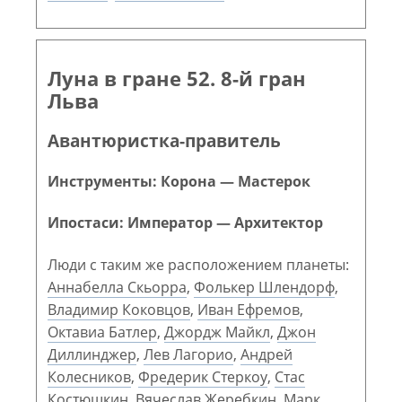
Луна в гране 52. 8-й гран
Льва
Авантюристка-правитель
Инструменты: Корона — Мастерок
Ипостаси: Император — Архитектор
Люди с таким же расположением планеты:
Аннабелла Скьорра
,
Фолькер Шлендорф
,
Владимир Коковцов
,
Иван Ефремов
,
Октавиа Батлер
,
Джордж Майкл
,
Джон
Диллинджер
,
Лев Лагорио
,
Андрей
Колесников
,
Фредерик Стеркоу
,
Стас
Костюшкин
,
Вячеслав Жеребкин
,
Марк