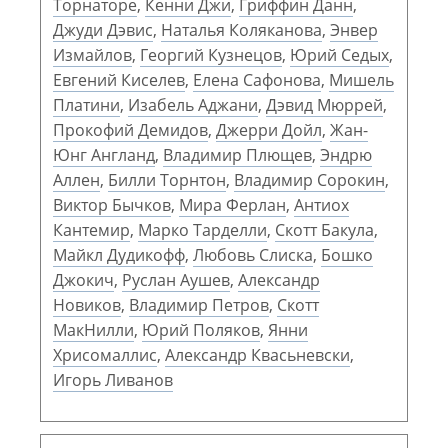
Торнаторе
,
Кенни Джи
,
Гриффин Данн
,
Джуди Дэвис
,
Наталья Коляканова
,
Энвер
Измайлов
,
Георгий Кузнецов
,
Юрий Седых
,
Евгений Киселев
,
Елена Сафонова
,
Мишель
Платини
,
Изабель Аджани
,
Дэвид Мюррей
,
Прокофий Демидов
,
Джерри Дойл
,
Жан-
Юнг Англанд
,
Владимир Плющев
,
Эндрю
Аллен
,
Билли Торнтон
,
Владимир Сорокин
,
Виктор Бычков
,
Мира Ферлан
,
Антиох
Кантемир
,
Марко Тарделли
,
Скотт Бакула
,
Майкл Дудикофф
,
Любовь Слиска
,
Бошко
Джокич
,
Руслан Аушев
,
Александр
Новиков
,
Владимир Петров
,
Скотт
МакНилли
,
Юрий Поляков
,
Янни
Хрисомаллис
,
Александр Квасьневски
,
Игорь Ливанов