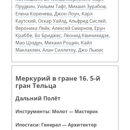
Прудкин
,
Уильям Тафт
,
Михаил Зурабов
,
Елена Коренева
,
Джон Лоун
,
Карл
Каутский
,
Оскар Уайлд
,
Альфред Сислей
,
Вероника Лейк
,
Алексей Смирнов
,
Ерун
Краббе
,
Бо Бриджес
,
Леонид Квинихидзе
,
Мао Цзэдун
,
Михаил Рощин
,
Кайл
Маклахлен
,
Алан Силлитоу
,
Джо Льюис
Меркурий в гране 16. 5-й
гран Тельца
Дальний Полёт
Инструменты: Молот — Мастерок
Ипостаси: Генерал — Архитектор