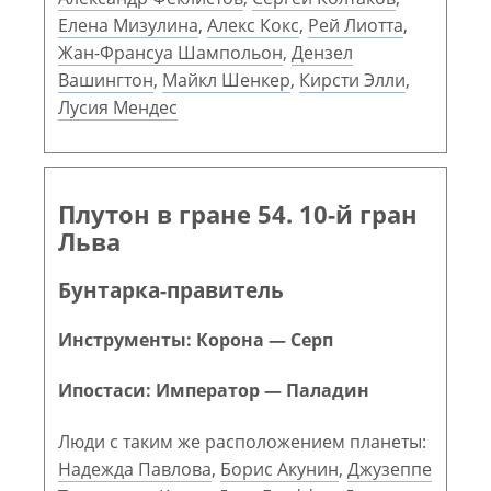
Елена Мизулина
,
Алекс Кокс
,
Рей Лиотта
,
Жан-Франсуа Шампольон
,
Дензел
Вашингтон
,
Майкл Шенкер
,
Кирсти Элли
,
Лусия Мендес
Плутон в гране 54. 10-й гран
Льва
Бунтарка-правитель
Инструменты: Корона — Серп
Ипостаси: Император — Паладин
Люди с таким же расположением планеты:
Надежда Павлова
,
Борис Акунин
,
Джузеппе