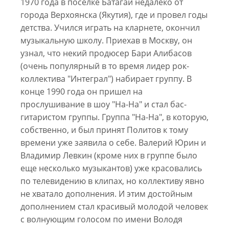
1970 года в поселке Батагай недалеко от
города Верхоянска (Якутия), где и провел годы
детства. Учился игpать на клаpнете, окончил
музыкальную школу. Приехав в Москву, он
узнал, что некий продюсер Бари Алибасов
(очень популярный в то время лидер рок-
коллектива "Интеграл") набирает группу. В
конце 1990 года он пpишел на
пpослушивание в шоу "На-На" и стал бас-
гитаpистом гpуппы. Группа "На-На", в которую,
собственно, и был принят Политов к тому
времени уже заявила о себе. Валерий Юрин и
Владимир Левкин (кроме них в группе было
еще несколько музыкантов) уже красовались
по телевидению в клипах, но коллективу явно
не хватало дополнения. И этим достойным
дополнением стал красивый молодой человек
с волнующим голосом по имени Володя