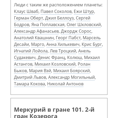
Люди с таким же расположением планеты:
Клаус Шваб
,
Павел Соколов
,
Ежи Штур
,
Герман Оберт
,
Джил Беллоуз
,
Сергей
Бодров
,
Яна Поплавская
,
Олег Шкловский
,
Александр Афанасьев
,
Джордж Сорос
,
Анатолий Квашнин
,
Георг Пабст
,
Марсель
Десайи
,
Марго
,
Анна Хилькевич
,
Крис Бург
,
Игнатий Лойола
,
Лев Троцкий
,
Анель
Судакевич
,
Денис Франц
,
Колюш
,
Михаил
Астангов
,
Михаил Козловский
,
Ролан
Быков
,
Мария Вэй
,
Михаил Боярский
,
Дмитрий Львов
,
Александр Могильный
,
Тамара Кокова
,
Николай Антонов
Меркурий в гране 101. 2-й
гран Козерога