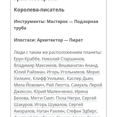
Королева-писатель
Инструменты: Мастерок — Подзорная
труба
Ипостаси: Архитектор — Пират
Люди с таким же расположением планеты:
Ерун Краббе
,
Николай Старшинов
,
Владимир Максимов
,
Вишванатан Ананд
,
Юлий Райзман
,
Игорь Угольников
,
Морис
Уилкинс
,
Клифф Уильямс
,
Каспер Дьен
,
Мила Йовович
,
Рей Лиотта
,
Самуэль Лерой
Джексон
,
Юрий Маленченко
,
Ирина
Белова
,
Мэгги Смит
,
Пола Негри
,
Сергей
Шакуров
,
Игорь Шувалов
,
Сергей
Аморалов
,
Натан Рахлин
,
Стефан Эдберг
,