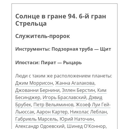
Солнце в гране 94. 6-й гран
Стрельца
Служитель-пророк
Инструменты: Подзорная труба — Щит
Ипостаси: Пират — Рыцарь
Люди с таким же расположением планеты:
Джим Моррисон
,
Жанна Агалакова
,
Джованни Бернини
,
Эллен Берстин
,
Ким
Бесинджер
,
Игорь Браславский
,
Дэвид
Брубек
,
Петр Вельяминов
,
Жозеф Луи Гей-
Льюссак
,
Аарон Картер
,
Николас Леблан
,
Габриель Марсель
,
Юрий Наточин
,
Александр Одоевский
,
Шинед О'Коннор
,