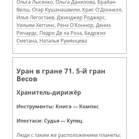
Ольга Лысенко
,
Ольга Данилова
,
Брайан
Велш
,
Отар Кушанашвили
,
Крис О'Доннелл
,
Илья Легостаев
,
Джинджер Роджерс
,
Уильям Хеггинс
,
Ренэ О'Коннор
,
Дениз
Ричардс
,
Педро Де ла Роза
,
Бедржих
Сметана
,
Наталья Румянцева
Уран в гране 71. 5-й гран
Весов
Хранитель-дирижёр
Инструменты: Книга — Компас
Ипостаси: Судья — Купец
Люди с таким же расположением планеты: