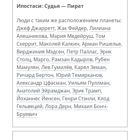
Ипостаси: Судья — Пират
Люди с таким же расположением планеты:
Джеф Джарретт
,
Жак Фейдер
,
Лилиана
Алешникова
,
Мария Медейруш
,
Том
Скеррит
,
Маколей Калкин
,
Арман Ришелье
,
Вирджиния Мэдсен
,
Петр Паллас
,
Эрик
Столц
,
Марго
,
Рамзан Кадыров
,
Рубен
Мамулян
,
Лев Гумилёв
,
Карел Земан
,
Ричард Бертон
,
Юрий Темирканов
,
Александр Цфасман
,
Уильям Пуллман
,
Анатолий Эйрамджан
,
Эрик Трамп
,
Йоханнес Йенсен
,
Генри Стэнли
,
Клод
Гельвеций
,
Лора Дерн
,
Михаил Бонч-
Бруевич