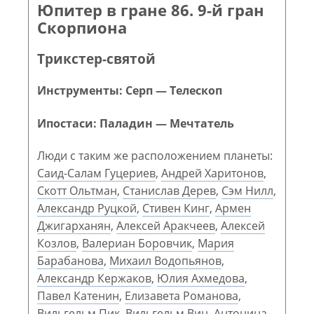
Юпитер в гране 86. 9-й гран
Скорпиона
Трикстер-святой
Инструменты: Серп — Телескоп
Ипостаси: Паладин — Мечтатель
Люди с таким же расположением планеты:
Саид-Салам Гуцериев
,
Андрей Харитонов
,
Скотт Ольтман
,
Станислав Дерев
,
Сэм Нилл
,
Александр Руцкой
,
Стивен Кинг
,
Армен
Джигарханян
,
Алексей Аракчеев
,
Алексей
Козлов
,
Валериан Боровчик
,
Мария
Барабанова
,
Михаил Водопьянов
,
Александр Кержаков
,
Юлия Ахмедова
,
Павел Катенин
,
Елизавета Романова
,
Вильгельм Пик
,
Вильгельм Вин
,
Антонина