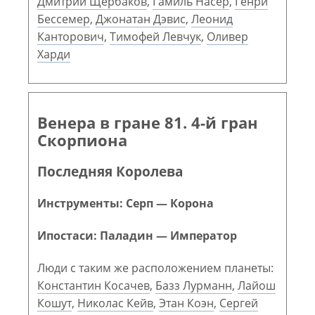
Дмитрий Щербаков
,
Гамиль Насер
,
Генри
Бессемер
,
Джонатан Дэвис
,
Леонид
Канторович
,
Тимофей Левчук
,
Оливер
Харди
Венера в гране 81. 4-й гран
Скорпиона
Последняя Королева
Инструменты: Серп — Корона
Ипостаси: Паладин — Император
Люди с таким же расположением планеты:
Константин Косачев
,
Базз Лурманн
,
Лайош
Кошут
,
Николас Кейв
,
Этан Коэн
,
Сергей