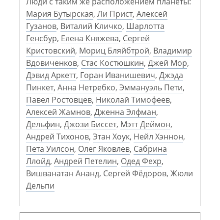
Люди с таким же расположением планеты:
Мария Бутырская
,
Ли Прист
,
Алексей
Гузанов
,
Виталий Кличко
,
Шарлотта
Генсбур
,
Елена Княжева
,
Сергей
Кристовский
,
Мориц Бляйбтрой
,
Владимир
Вдовиченков
,
Стас Костюшкин
,
Джей Мор
,
Дэвид Аркетт
,
Горан Иванишевич
,
Джэда
Пинкет
,
Анна Нетребко
,
Эммануэль Пети
,
Павел Ростовцев
,
Николай Тимофеев
,
Алексей Жамнов
,
Дженна Элфман
,
Дельфин
,
Джози Биссет
,
Мэтт Деймон
,
Андрей Тихонов
,
Этан Хоук
,
Нейл Хэннон
,
Пета Уилсон
,
Олег Яковлев
,
Сабрина
Ллойд
,
Андрей Петелин
,
Одед Фехр
,
Вишванатан Ананд
,
Сергей Фёдоров
,
Жюли
Дельпи