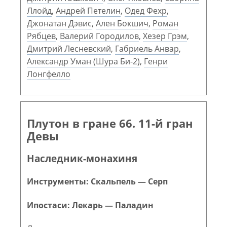
Ллойд
,
Андрей Петелин
,
Одед Фехр
,
Джонатан Дэвис
,
Ален Бокшич
,
Роман
Рябцев
,
Валерий Городилов
,
Хезер Грэм
,
Дмитрий Лесневский
,
Габриель Анвар
,
Александр Уман (Шура Би-2)
,
Генри
Лонгфелло
Плутон в гране 66. 11-й гран
Девы
Наследник-монахиня
Инструменты: Скальпель — Серп
Ипостаси: Лекарь — Паладин