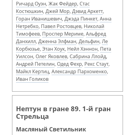
Ричард Оуэн
,
Жак Фейдер
,
Стас
Костюшкин
,
Джей Мор
,
Дэвид Аркетт
,
Горан Иванишевич
,
Джэда Пинкет
,
Анна
Нетребко
,
Павел Ростовцев
,
Николай
Тимофеев
,
Проспер Мериме
,
Альфред
Данхилл
,
Дженна Элфман
,
Дельфин
,
Ле
Корбюзье
,
Этан Хоук
,
Нейл Хэннон
,
Пета
Уилсон
,
Олег Яковлев
,
Сабрина Ллойд
,
Андрей Петелин
,
Одед Фехр
,
Рекс Стаут
,
Майкл Кертиц
,
Александр Пархоменко
,
Иван Голиков
Нептун в гране 89. 1-й гран
Стрельца
Масляный Светильник