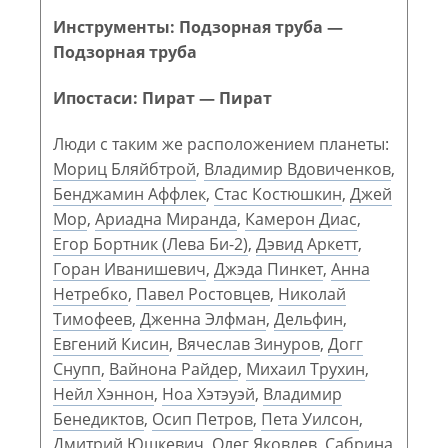
Инструменты: Подзорная труба —
Подзорная труба
Ипостаси: Пират — Пират
Люди с таким же расположением планеты:
Мориц Бляйбтрой
,
Владимир Вдовиченков
,
Бенджамин Аффлек
,
Стас Костюшкин
,
Джей
Мор
,
Ариадна Миранда
,
Камерон Диас
,
Егор Бортник (Лева Би-2)
,
Дэвид Аркетт
,
Горан Иванишевич
,
Джэда Пинкет
,
Анна
Нетребко
,
Павел Ростовцев
,
Николай
Тимофеев
,
Дженна Элфман
,
Дельфин
,
Евгений Кисин
,
Вячеслав Зинуров
,
Догг
Снупп
,
Вайнона Райдер
,
Михаил Трухин
,
Нейл Хэннон
,
Ноа Хэтэуэй
,
Владимир
Бенедиктов
,
Осип Петров
,
Пета Уилсон
,
Дмитрий Юшкевич
,
Олег Яковлев
,
Сабрина