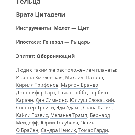
Тельца
Врата Цитадели
Инструменты: Молот — Щит
Ипостаси: Генерал — Рыцарь
Эпитет: Обороняющий
Люди с таким же расположением планеты:
Иоанна Хмелевская
,
Михаил Шатров
,
Кирилл Трифонов
,
Марлон Брандо
,
Дженнифер Гарт
,
Томас Гоббс
,
Герберт
Караян
,
Дэн Симмонс
,
Юлиуш Словацкий
,
Спенсер Трейси
,
Эди Адамс
,
Стана Катич
,
Кайли Трэвис
,
Меланья Трамп
,
Бернард
Мейдофф
,
Юрий Толубеев
,
Остин
О'Брайен
,
Сандра Нэйсик
,
Томас Гарди
,