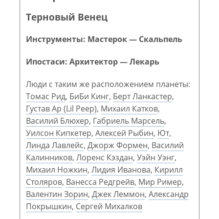
Терновый Венец
Инструменты: Мастерок — Скальпель
Ипостаси: Архитектор — Лекарь
Люди с таким же расположением планеты:
Томас Рид
,
БиБи Кинг
,
Берт Ланкастер
,
Густав Ар (Lil Peep)
,
Михаил Катков
,
Василий Блюхер
,
Габриель Марсель
,
Уилсон Кипкетер
,
Алексей Рыбин
,
Ют
,
Линда Лавлейс
,
Джорж Формен
,
Василий
Калинников
,
Лоренс Кэздан
,
Уэйн Уэнг
,
Михаил Ножкин
,
Лидия Иванова
,
Кирилл
Столяров
,
Ванесса Редгрейв
,
Мир Ример
,
Валентин Зорин
,
Джек Леммон
,
Александр
Покрышкин
,
Сергей Михалков