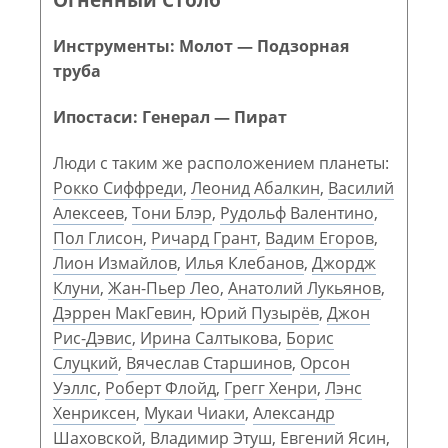
Инструменты: Молот — Подзорная
труба
Ипостаси: Генерал — Пират
Люди с таким же расположением планеты:
Рокко Сиффреди
,
Леонид Абалкин
,
Василий
Алексеев
,
Тони Блэр
,
Рудольф Валентино
,
Пол Глисон
,
Ричард Грант
,
Вадим Егоров
,
Лион Измайлов
,
Илья Клебанов
,
Джордж
Клуни
,
Жан-Пьер Лео
,
Анатолий Лукьянов
,
Дэррен МакГевин
,
Юрий Пузырёв
,
Джон
Рис-Дэвис
,
Ирина Салтыкова
,
Борис
Слуцкий
,
Вячеслав Старшинов
,
Орсон
Уэллс
,
Роберт Флойд
,
Грегг Хенри
,
Лэнс
Хенриксен
,
Мукаи Чиаки
,
Александр
Шаховской
,
Владимир Этуш
,
Евгений Ясин
,