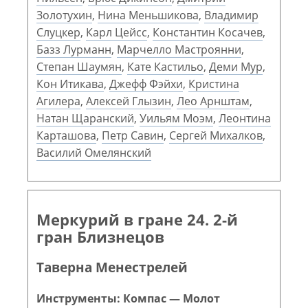
Золотухин
,
Нина Меньшикова
,
Владимир
Слуцкер
,
Карл Цейсс
,
Константин Косачев
,
Базз Лурманн
,
Марчелло Мастроянни
,
Степан Шаумян
,
Кате Кастильо
,
Деми Мур
,
Кон Итикава
,
Джефф Фэйхи
,
Кристина
Агилера
,
Алексей Глызин
,
Лео Арнштам
,
Натан Щаранский
,
Уильям Моэм
,
Леонтина
Карташова
,
Петр Савин
,
Сергей Михалков
,
Василий Омелянский
Меркурий в гране 24. 2-й
гран Близнецов
Таверна Менестрелей
Инструменты: Компас — Молот