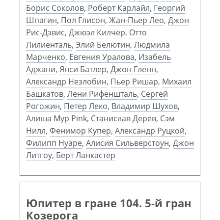
Борис Соколов
,
Роберт Карлайл
,
Георгий
Шпагин
,
Пол Глисон
,
Жан-Пьер Лео
,
Джон
Рис-Дэвис
,
Джюэл Килчер
,
Отто
Лилиенталь
,
Элий Белютин
,
Людмила
Марченко
,
Евгения Уралова
,
Изабель
Аджани
,
Янси Батлер
,
Джон Гленн
,
Александр Незлобин
,
Пьер Ришар
,
Михаил
Башкатов
,
Лени Рифеншталь
,
Сергей
Рогожин
,
Петер Леко
,
Владимир Шухов
,
Алиша Мур Pink
,
Станислав Дерев
,
Сэм
Нилл
,
Фенимор Купер
,
Александр Руцкой
,
Филипп Нуаре
,
Алисия Сильверстоун
,
Джон
Литгоу
,
Берт Ланкастер
Юпитер в гране 104. 5-й гран
Козерога