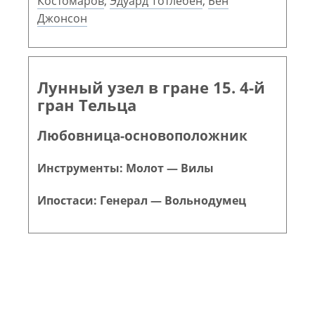
Костомаров
,
Эдуард Тотлебен
,
Бен
Джонсон
Лунный узел в гране 15. 4-й
гран Тельца
Любовница-основоположник
Инструменты: Молот — Вилы
Ипостаси: Генерал — Вольнодумец