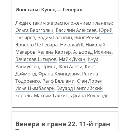
Ипостаси: Купец — Генерал
Люди с таким же расположением планеты:
Ольга Берггольц
,
Василий Алексеев
,
Юрий
Пузырёв
,
Вадим Галыгин
,
Винг Реймс
,
Эрнесто Че Гевара
,
Николай II
,
Николай
Макаров
,
Хелена Картер
,
Альфред Молина
,
Вячеслав Штыров
,
Майк Духан
,
Кнуд
Расмуссен
,
Принс
,
Жан Алези
,
Кинг
Даймонд
,
Франц Клинцевич
,
Регина
Тодоренко
,
Ралф Беллами
,
Стэн Лорел
,
Илья Цымбаларь
,
Эдуард I английский
король
,
Максим Галкин
,
Джина Роулендс
Венера в гране 22. 11-й гран