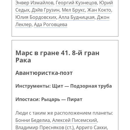
Энвер Измайлов
,
Георгий Кузнецов
,
Юрий
Седых
,
Дэйв Грузин
,
Мел Брукс
,
Жан Кокто
,
Юлия Бордовских
,
Алла Будницкая
,
Джон
Леклер
,
Ада Роговцева
Марс в гране 41. 8-й гран
Рака
Авантюристка-поэт
Инструменты: Щит — Подзорная труба
Ипостаси: Рыцарь — Пират
Люди с таким же расположением планеты:
Бонни Беделиа
,
Алексей Писемский
,
Владимир Пресняков (ст.)
,
Арриго Сакки
,