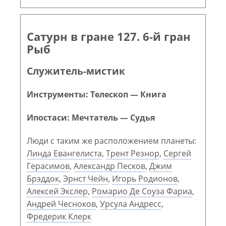
Сатурн в гране 127. 6-й гран
Рыб
Служитель-мистик
Инструменты: Телескоп — Книга
Ипостаси: Мечтатель — Судья
Люди с таким же расположением планеты:
Линда Евангелиста
,
Трент Резнор
,
Сергей
Герасимов
,
Александр Песков
,
Джим
Брэддок
,
Эрнст Чейн
,
Игорь Родионов
,
Алексей Экслер
,
Ромарио Де Соуза Фариа
,
Андрей Чесноков
,
Урсула Андресс
,
Фредерик Клерк