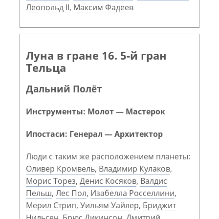
Леопольд II
,
Максим Фадеев
Луна в гране 16. 5-й гран
Тельца
Дальний Полёт
Инструменты: Молот — Мастерок
Ипостаси: Генерал — Архитектор
Люди с таким же расположением планеты:
Оливер Кромвель
,
Владимир Кулаков
,
Морис Торез
,
Денис Косяков
,
Валдис
Пельш
,
Лес Пол
,
Изабелла Росселлини
,
Мерил Стрип
,
Уильям Уайлер
,
Бриджит
Нильсен
,
Брюс Дикинсон
,
Дмитрий