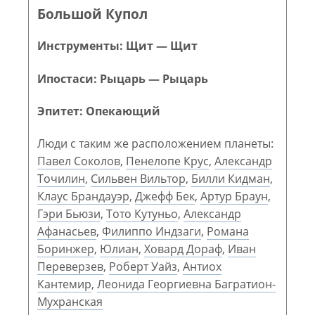
Большой Купол
Инструменты: Щит — Щит
Ипостаси: Рыцарь — Рыцарь
Эпитет: Опекающий
Люди с таким же расположением планеты:
Павел Соколов
,
Пенелопе Крус
,
Александр
Точилин
,
Сильвен Вильтор
,
Билли Кидман
,
Клаус Брандауэр
,
Джефф Бек
,
Артур Браун
,
Гэри Бьюзи
,
Тото Кутуньо
,
Александр
Афанасьев
,
Филиппо Индзаги
,
Романа
Боринжер
,
Юлиан
,
Ховард Дораф
,
Иван
Переверзев
,
Роберт Уайз
,
Антиох
Кантемир
,
Леонида Георгиевна Багратион-
Мухранская