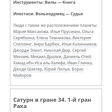
Инструменты: Вилы — Книга
Ипостаси: Вольнодумец — Судья
Люди с таким же расположением планеты:
Мария Максакова
,
Илья Прусикин
,
Ольга
Серябкина
,
Елена Темникова
,
Виктория
Спеллинг
,
Анри Барбюс
,
Илья Калинников
,
Джордж Элиот
,
Николай Дюр
,
Сергей
Минаев
,
Михаил Дралюк
,
Даниель Отей
,
Хамад ибн Иса аль-Халифа
,
Иван Глинка
,
Джоди Шектер
,
Юрий Лютых
,
Борис
Майоров
Сатурн в гране 34. 1-й гран
Рака