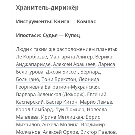
Хранитель-дирижёр
Инструменты: Книга — Компас
Ипостаси: Судья — Купец
Люди с таким же расположением планеты:
Ле Корбюзье
,
Маргарита Алигер
,
Верико
Анджапаридзе
,
Алексей Аракчеев
,
Лариса
Белогурова
,
Джози Биссет
,
Бернард
Больцано
,
Тони Брекстон
,
Леонида
Георгиевна Багратион-Мухранская
,
Варвара Зеленская (Дежорж)
,
Евгений
Касперский
,
Бастер Китон
,
Марио Лемье
,
Кэрол Ломбард
,
Луи Люмьер
,
Новелла
Матвеева
,
Ирина Метлицкая
,
Борис
Михайлов
,
Анхела Молина
,
Владимир
Молчанов
,
Алексей Орлов
,
Виктор Павлов
,