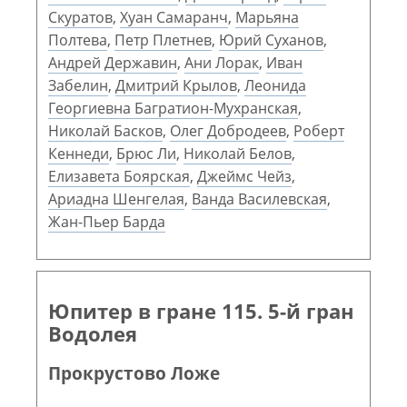
Скуратов
,
Хуан Самаранч
,
Марьяна
Полтева
,
Петр Плетнев
,
Юрий Суханов
,
Андрей Державин
,
Ани Лорак
,
Иван
Забелин
,
Дмитрий Крылов
,
Леонида
Георгиевна Багратион-Мухранская
,
Николай Басков
,
Олег Добродеев
,
Роберт
Кеннеди
,
Брюс Ли
,
Николай Белов
,
Елизавета Боярская
,
Джеймс Чейз
,
Ариадна Шенгелая
,
Ванда Василевская
,
Жан-Пьер Барда
Юпитер в гране 115. 5-й гран
Водолея
Прокрустово Ложе