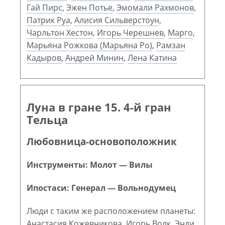
Гай Пирс
,
Эжен Потье
,
Эмомали Рахмонов
,
Патрик Руа
,
Алисия Сильверстоун
,
Чарльтон Хестон
,
Игорь Черешнев
,
Марго
,
Марьяна Рожкова (Марьяна Ро)
,
Рамзан
Кадыров
,
Андрей Минин
,
Лена Катина
Луна в гране 15. 4-й гран
Тельца
Любовница-основоположник
Инструменты: Молот — Вилы
Ипостаси: Генерал — Вольнодумец
Люди с таким же расположением планеты:
Анастасия Кожевникова
,
Игорь Волк
,
Энди