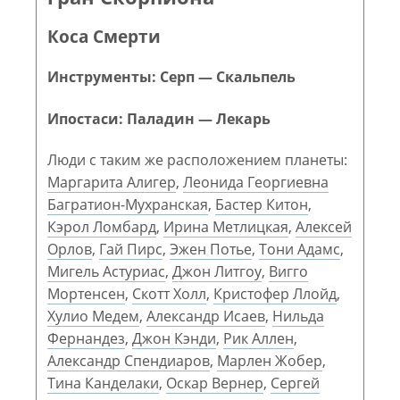
Коса Смерти
Инструменты: Серп — Скальпель
Ипостаси: Паладин — Лекарь
Люди с таким же расположением планеты:
Маргарита Алигер
,
Леонида Георгиевна
Багратион-Мухранская
,
Бастер Китон
,
Кэрол Ломбард
,
Ирина Метлицкая
,
Алексей
Орлов
,
Гай Пирс
,
Эжен Потье
,
Тони Адамс
,
Мигель Астуриас
,
Джон Литгоу
,
Вигго
Мортенсен
,
Скотт Холл
,
Кристофер Ллойд
,
Хулио Медем
,
Александр Исаев
,
Нильда
Фернандез
,
Джон Кэнди
,
Рик Аллен
,
Александр Спендиаров
,
Марлен Жобер
,
Тина Канделаки
,
Оскар Вернер
,
Сергей