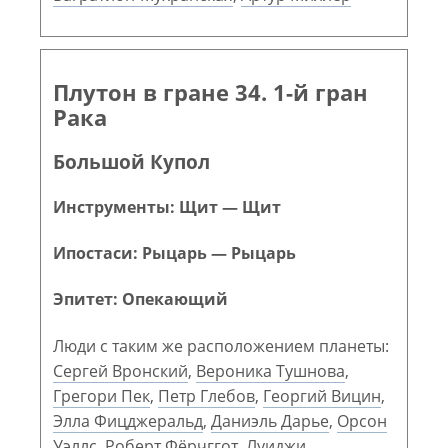
Плутон в гране 34. 1-й гран
Рака
Большой Купол
Инструменты: Щит — Щит
Ипостаси: Рыцарь — Рыцарь
Эпитет: Опекающий
Люди с таким же расположением планеты:
Сергей Вронский
,
Вероника Тушнова
,
Грегори Пек
,
Петр Глебов
,
Георгий Вицин
,
Элла Фицджеральд
,
Даниэль Дарье
,
Орсон
Уэллс
,
Роберт Фёрчггот
,
Луиджи