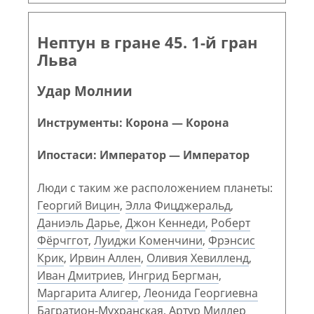
Нептун в гране 45. 1-й гран
Льва
Удар Молнии
Инструменты: Корона — Корона
Ипостаси: Император — Император
Люди с таким же расположением планеты:
Георгий Вицин
,
Элла Фицджеральд
,
Даниэль Дарье
,
Джон Кеннеди
,
Роберт
Фёрчггот
,
Луиджи Коменчини
,
Фрэнсис
Крик
,
Ирвин Аллен
,
Оливия Хевилленд
,
Иван Дмитриев
,
Ингрид Бергман
,
Маргарита Алигер
,
Леонида Георгиевна
Багратион-Мухранская
,
Артур Миллер