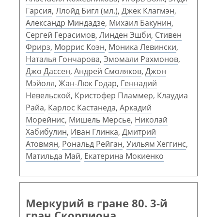
Гарсия
,
Ллойд Бигл (мл.)
,
Джек Клагмэн
,
Александр Миндадзе
,
Михаил Бакунин
,
Сергей Герасимов
,
Линден Эшби
,
Стивен
Фрирз
,
Моррис Коэн
,
Моника Левински
,
Наталья Гончарова
,
Эмомали Рахмонов
,
Джо Дассен
,
Андрей Смоляков
,
Джон
Мэйолл
,
Жан-Люк Годар
,
Геннадий
Невельской
,
Кристофер Пламмер
,
Клаудиа
Райа
,
Карлос Кастанеда
,
Аркадий
Морейнис
,
Мишель Мерсье
,
Николай
Хабибулин
,
Иван Глинка
,
Дмитрий
Атовмян
,
Рональд Рейган
,
Уильям Хеггинс
,
Матильда Май
,
Екатерина Мокиенко
Меркурий в гране 80. 3-й
гран Скорпиона