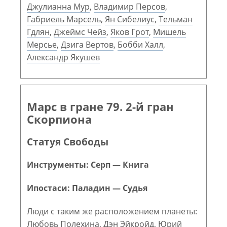
Джулианна Мур
,
Владимир Персов
,
Габриель Марсель
,
Ян Сибелиус
,
Тельман
Гдлян
,
Джеймс Чейз
,
Яков Грот
,
Мишель
Мерсье
,
Дзига Вертов
,
Бобби Халл
,
Александр Якушев
Марс в гране 79. 2-й гран
Скорпиона
Статуя Свободы
Инструменты: Серп — Книга
Ипостаси: Паладин — Судья
Люди с таким же расположением планеты:
Любовь Полехина
,
Дэн Эйкройд
,
Юрий