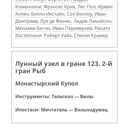
Коменчини
,
Фрэнсис Крик
,
Лес Пол
,
Ирвин
Аллен
,
Билли Икстайн
,
Сол Беллоу
,
Иван
Дмитриев
,
Луи де Фюнес
,
Лидия Ламайсон
,
Менахем Бегин
,
Иван Переверзев
,
Ренато
Костеллани
,
Роберт Уайз
,
Стенли Крамер
Лунный узел в гране 123. 2-й
гран Рыб
Монастырский Купол
Инструменты: Телескоп — Вилы
Ипостаси: Мечтатель — Вольнодумец