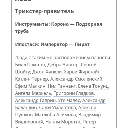
Трикстер-правитель
Инструменты: Корона — Подзорная
труба
Ипостаси: Император — Пират
Люди с таким же расположением планеты:
Билл Пэкстон
,
Дебра Уингер
,
Сергей
Шойгу
,
Джон Хинкли
,
Харви Фирстайн
,
Кэтлин Тернер
,
Александр Смоленский
,
Ефим Малкин
,
Нил Тэннант
,
Елена Тонунц
,
Ангела Меркель
,
Григорий Гладков
,
Александр Гаврин
,
Уго Чавес
,
Александр
Баландин
,
Сажи Умалатова
,
Алексей
Пушков
,
Матлюба Алимова
,
Владимир
Вишневский
,
Нанни Моретти
,
Петер