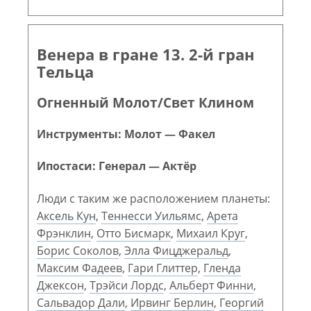
Венера в гране 13. 2-й гран
Тельца
Огненный Молот/Свет Клином
Инструменты: Молот — Факел
Ипостаси: Генерал — Актёр
Люди с таким же расположением планеты:
Аксель Кун
,
Теннесси Уильямс
,
Арета
Фрэнклин
,
Отто Бисмарк
,
Михаил Круг
,
Борис Соколов
,
Элла Фицджеральд
,
Максим Фадеев
,
Гари Глиттер
,
Гленда
Джексон
,
Трэйси Лордс
,
Альберт Финни
,
Сальвадор Дали
,
Ирвинг Берлин
,
Георгий