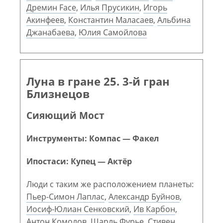
Дремин Face
,
Илья Прусикин
,
Игорь
Акинфеев
,
Константин Маласаев
,
Альбина
Джанабаева
,
Юлия Самойлова
Луна в гране 25. 3-й гран
Близнецов
Сияющий Мост
Инструменты: Компас — Факел
Ипостаси: Купец — Актёр
Люди с таким же расположением планеты:
Пьер-Симон Лаплас
,
Александр Буйнов
,
Иосиф-Юлиан Сенковский
,
Ив Карбон
,
Антон Комолов
,
Шарль Фурье
,
Стивен