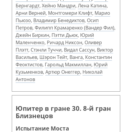
Бернгардт
,
Хейно Мандри
,
Лена Катина
,
Арни Верней
,
Монтгомери Клифт
,
Марио
Пьюзо
,
Владимир Бенедиктов
,
Осип
Петров
,
Филипп Крамаренко (Вандер Фил)
,
Джейн Биркин
,
Пэтти Дьюк
,
Юрий
Маленченко
,
Ричард Никсон
,
Оливер
Плэтт
,
Стэнли Туччи
,
Видал Сассун
,
Виктор
Васильев
,
Шэрон Тейт
,
Ванга
,
Константин
Феоктистов
,
Гарольд Макмиллан
,
Юрий
Кузьменков
,
Артюр Онеггер
,
Николай
Антонов
Юпитер в гране 30. 8-й гран
Близнецов
Испытание Моста