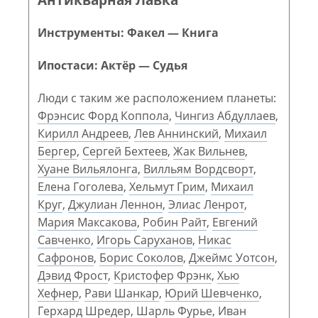
Инструменты: Факел — Книга
Ипостаси: Актёр — Судья
Люди с таким же расположением планеты:
Фрэнсис Форд Коппола
,
Чингиз Абдуллаев
,
Кирилл Андреев
,
Лев Аннинский
,
Михаил
Бергер
,
Сергей Бехтеев
,
Жак Вильнев
,
Хуане Вильялонга
,
Вилльям Вордсворт
,
Елена Гоголева
,
Хельмут Грим
,
Михаил
Круг
,
Джулиан Леннон
,
Элиас Ленрот
,
Мария Максакова
,
Робин Райт
,
Евгений
Савченко
,
Игорь Саруханов
,
Никас
Сафронов
,
Борис Соколов
,
Джеймс Уотсон
,
Дэвид Фрост
,
Кристофер Фрэнк
,
Хью
Хефнер
,
Рави Шанкар
,
Юрий Шевченко
,
Герхард Шредер
,
Шарль Фурье
,
Иван