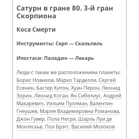
Сатурн в гране 80. 3-й гран
Скорпиона
Коса Смерти
Инструменты: Серп — Скальпель
Ипостаси: Паладин — Лекарь
Люди с таким же расположением планеты:
Борис Новиков
,
Марко Тарделли
,
Сергей
Есенин
,
Бастер Китон
,
Хуан Перон
,
Леонид
Зорин
,
Леонид Коган
,
Ян Сибелиус
,
Андрей
Макаревич
,
Уильям Пуллман
,
Валентин
Гнеушев
,
Мария Владимировна Романова
,
Джон Гувер
,
Пола Негри
,
Шарль Луи де
Монтескье
,
Пол Брэгг
,
Василий Молоков