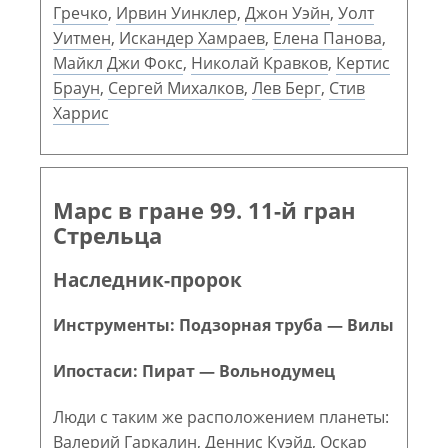
Гречко
,
Ирвин Уинклер
,
Джон Уэйн
,
Уолт
Уитмен
,
Искандер Хамраев
,
Елена Панова
,
Майкл Джи Фокс
,
Николай Кравков
,
Кертис
Браун
,
Сергей Михалков
,
Лев Берг
,
Стив
Харрис
Марс в гране 99. 11-й гран
Стрельца
Наследник-пророк
Инструменты: Подзорная труба — Вилы
Ипостаси: Пират — Вольнодумец
Люди с таким же расположением планеты:
Валерий Гаркалин
,
Деннис Куэйд
,
Оскар