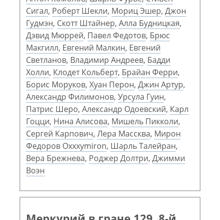
Сигал
,
Роберт Шекли
,
Мориц Эшер
,
Джон
Гудмэн
,
Скотт Штайнер
,
Алла Будницкая
,
Дэвид Мюррей
,
Павел Федотов
,
Брюс
Макгилл
,
Евгений Малкин
,
Евгений
Светланов
,
Владимир Андреев
,
Бадди
Холли
,
Клодет Кольберт
,
Брайан Ферри
,
Борис Моруков
,
Хуан Перон
,
Джин Артур
,
Александр Филимонов
,
Урсула Гуин
,
Патрис Шеро
,
Александр Одоевский
,
Карл
Гоцци
,
Нина Алисова
,
Мишель Пикколи
,
Сергей Карпович
,
Лера Массква
,
Мирон
Федоров Oxxxymiron
,
Шарль Талейран
,
Вера Брежнева
,
Роджер Долтри
,
Джимми
Воэн
Меркурий в гране 129. 8-й