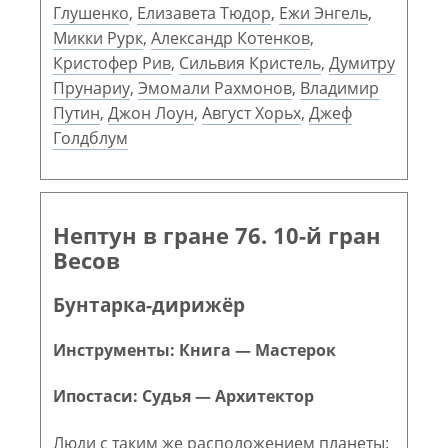
Глушенко
,
Елизавета Тюдор
,
Ежи Энгель
,
Микки Рурк
,
Александр Котенков
,
Кристофер Рив
,
Сильвия Кристель
,
Думитру
Прунариу
,
Эмомали Рахмонов
,
Владимир
Путин
,
Джон Лоун
,
Август Хорьх
,
Джеф
Голдблум
Нептун в гране 76. 10-й гран
Весов
Бунтарка-дирижёр
Инструменты: Книга — Мастерок
Ипостаси: Судья — Архитектор
Люди с таким же расположением планеты: