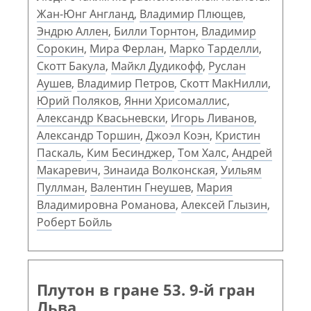
Жан-Юнг Англанд
,
Владимир Плющев
,
Эндрю Аллен
,
Билли Торнтон
,
Владимир
Сорокин
,
Мира Ферлан
,
Марко Тарделли
,
Скотт Бакула
,
Майкл Дудикофф
,
Руслан
Аушев
,
Владимир Петров
,
Скотт МакНилли
,
Юрий Поляков
,
Янни Хрисомаллис
,
Александр Квасьневски
,
Игорь Ливанов
,
Александр Торшин
,
Джоэл Коэн
,
Кристин
Паскаль
,
Ким Бесинджер
,
Том Халс
,
Андрей
Макаревич
,
Зинаида Волконская
,
Уильям
Пуллман
,
Валентин Гнеушев
,
Мария
Владимировна Романова
,
Алексей Глызин
,
Роберт Бойль
Плутон в гране 53. 9-й гран
Льва