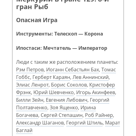
гран Рыб
Опасная Игра
Инструменты: Телескоп — Корона
Ипостаси: Мечтатель — Император
Люди с таким же расположением планеты:
Рэм Петров
,
Иоганн Себастьян Бах
,
Томас
Гоббс
,
Герберт Караян
,
Лев Аннинский
,
Элиас Ленрот
,
Борис Соколов
,
Кристофер
Фрэнк
,
Юрий Шевченко
,
Игорь Акинфеев
,
Билли Зейн
,
Евгения Либович
,
Георгий
Полтавченко
,
Зоя Ященко
,
Ирина
Богачева
,
Сергей Степашин
,
Роб Райнер
,
Александр Шаганов
,
Георгий Штиль
,
Марат
Баглай