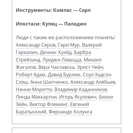
Инструменты: Компас — Серп
Ипостаси: Купец — Паладин
Люди с таким же расположением планеты:
Александр Серов
,
Гари Мур
,
Валерий
Гаркалин
,
Деннис Куэйд
,
Барбра
Стрейзанд
,
Луиджи Лавацца
,
Михаил
Жигалов
,
Вера Чаславска
,
Эрнст Чейн
,
Роберт Адам
,
Давид Бурлюк
,
Соул Хадсон
Слэш
,
Анна Шипченко
,
Александр Алябьев
,
Нанни Моретти
,
Владимир Каданников
,
Линда Маккартни
,
Игорь Ясулович
,
Билли
Зейн
,
Виктор Флеминг
,
Евгений
Баратынский
,
Фернандо Колунга