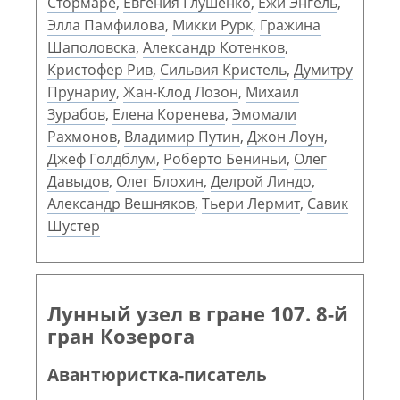
Стормаре
,
Евгения Глушенко
,
Ежи Энгель
,
Элла Памфилова
,
Микки Рурк
,
Гражина
Шаполовска
,
Александр Котенков
,
Кристофер Рив
,
Сильвия Кристель
,
Думитру
Прунариу
,
Жан-Клод Лозон
,
Михаил
Зурабов
,
Елена Коренева
,
Эмомали
Рахмонов
,
Владимир Путин
,
Джон Лоун
,
Джеф Голдблум
,
Роберто Бениньи
,
Олег
Давыдов
,
Олег Блохин
,
Делрой Линдо
,
Александр Вешняков
,
Тьери Лермит
,
Савик
Шустер
Лунный узел в гране 107. 8-й
гран Козерога
Авантюристка-писатель