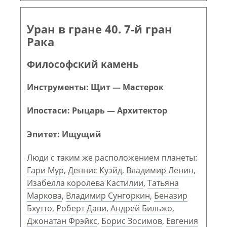
Уран в гране 40. 7-й гран
Рака
Философский камень
Инструменты: Щит — Мастерок
Ипостаси: Рыцарь — Архитектор
Эпитет: Ищущий
Люди с таким же расположением планеты:
Гари Мур
,
Деннис Куэйд
,
Владимир Ленин
,
Изабелла королева Кастилии
,
Татьяна
Маркова
,
Владимир Сунгоркин
,
Беназир
Бхутто
,
Роберт Дави
,
Андрей Бильжо
,
Джонатан Фрэйкс
,
Борис Зосимов
,
Евгения